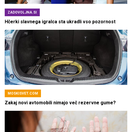
ZADOVOLJNA.SI
Hčerki slavnega igralca sta ukradli vso pozornost
MOSKISVET.COM
Zakaj novi avtomobili nimajo več rezervne gume?