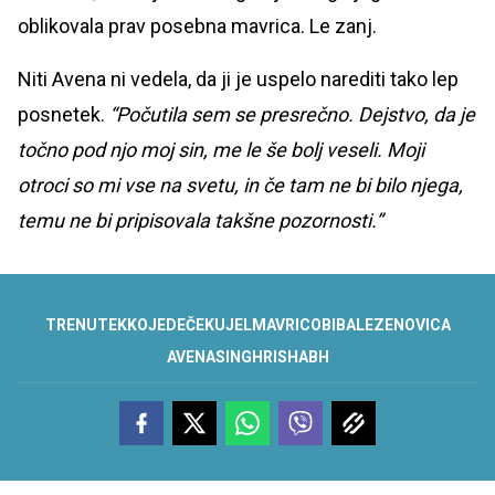
oblikovala prav posebna mavrica. Le zanj.
Niti Avena ni vedela, da ji je uspelo narediti tako lep
posnetek.
“Počutila sem se presrečno. Dejstvo, da je
točno pod njo moj sin, me le še bolj veseli. Moji
otroci so mi vse na svetu, in če tam ne bi bilo njega,
temu ne bi pripisovala takšne pozornosti.”
TRENUTEK
KO
JE
DEČEK
UJEL
MAVRICO
BIBALEZE
NOVICA
AVENA
SINGH
RISHABH