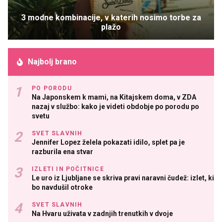
3 modne kombinacije, v katerih nosimo torbe za
plažo
Najbolj brano
PO PORODU
Na Japonskem k mami, na Kitajskem doma, v ZDA
nazaj v službo: kako je videti obdobje po porodu po
svetu
SVET SLAVNIH
Jennifer Lopez želela pokazati idilo, splet pa je
razburila ena stvar
IZLETI IN POČITNICE
Le uro iz Ljubljane se skriva pravi naravni čudež: izlet, ki
bo navdušil otroke
SVET SLAVNIH
Na Hvaru uživata v zadnjih trenutkih v dvoje