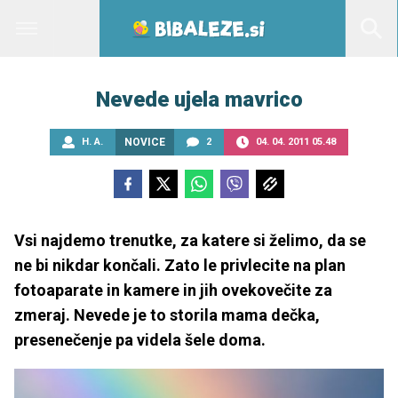
Nevede ujela mavrico
H. A.
NOVICE
2
04. 04. 2011 05.48
Vsi najdemo trenutke, za katere si želimo, da se
ne bi nikdar končali. Zato le privlecite na plan
fotoaparate in kamere in jih ovekovečite za
zmeraj. Nevede je to storila mama dečka,
presenečenje pa videla šele doma.