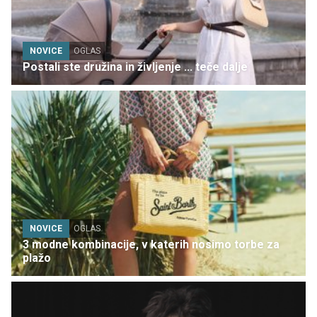
NOVICE
OGLAS
Postali ste družina in življenje ... teče dalje
NOVICE
OGLAS
3 modne kombinacije, v katerih nosimo torbe za
plažo