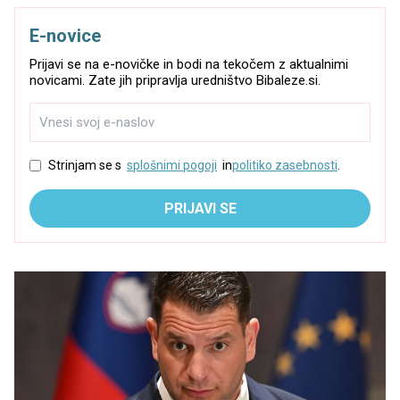
E-novice
Prijavi se na e-novičke in bodi na tekočem z aktualnimi
novicami. Zate jih pripravlja uredništvo Bibaleze.si.
Strinjam se s
splošnimi pogoji
in
politiko zasebnosti
.
PRIJAVI SE