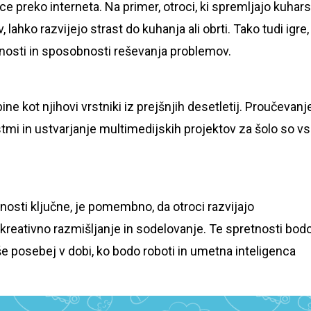
ice preko interneta. Na primer, otroci, ki spremljajo kuhar
 lahko razvijejo strast do kuhanja ali obrti. Tako tudi igre,
vnosti in sposobnosti reševanja problemov.
ne kot njihovi vrstniki iz prejšnjih desetletij. Proučevanj
tmi in ustvarjanje multimedijskih projektov za šolo so v
osti ključne, je pomembno, da otroci razvijajo
kreativno razmišljanje in sodelovanje. Te spretnosti bod
e posebej v dobi, ko bodo roboti in umetna inteligenca