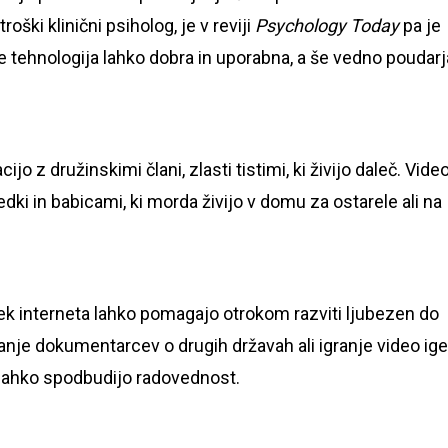
otroški klinični psiholog, je v reviji
Psychology Today
pa je
 je tehnologija lahko dobra in uporabna, a še vedno poudarj
o z družinskimi člani, zlasti tistimi, ki živijo daleč. Vide
dki in babicami, ki morda živijo v domu za ostarele ali na
rek interneta lahko pomagajo otrokom razviti ljubezen do
danje dokumentarcev o drugih državah ali igranje video ige
 lahko spodbudijo radovednost.