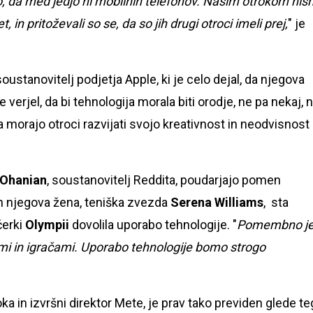
, da med jedjo ni mobilnih telefonov. Našim otrokom ni
t, in pritoževali so se, da so jih drugi otroci imeli prej,
" je
 soustanovitelj podjetja Apple, ki je celo dejal, da njegova
e verjel, da bi tehnologija morala biti orodje, ne pa nekaj, 
da morajo otroci razvijati svojo kreativnost in neodvisnost
 Ohanian
, soustanovitelj Reddita, poudarjajo pomen
n njegova žena, teniška zvezda
Serena Williams
, sta
čerki
Olympii
dovolila uporabo tehnologije. "
Pomembno je
ami in igračami. Uporabo tehnologije bomo strogo
ka in izvršni direktor Mete, je prav tako previden glede te