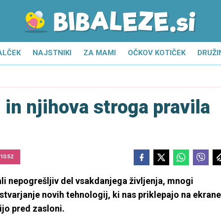
ALČEK
NAJSTNIKI
ZA MAMI
OČKOV KOTIČEK
DRUŽI
 in njihova stroga pravila
 10.52
li nepogrešljiv del vsakdanjega življenja, mnogi
stvarjanje novih tehnologij, ki nas priklepajo na ekrane
ijo pred zasloni.