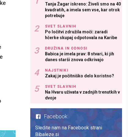
ske
Tanja Žagar iskreno: Živeli smo na 40
kvadratih, a imela sem vse, kar otrok
potrebuje
SVET SLAVNIH
Po ločitvi združila moči: zaradi
hčerke skupaj odpotovala na Karibe
e
DRUŽINA IN ODNOSI
Babica je imela prav: 8 stvari, ki jih
se
danes starši znova odkrivajo
NAJSTNIKI
Zakaj je počitniško delo koristno?
SVET SLAVNIH
Na Hvaru uživata v zadnjih trenutkih v
dvoje
o
Facebook
Sledite nam na Facebook strani
Bibaleze.si