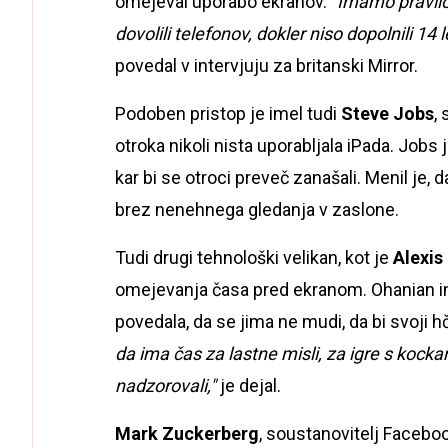
omejeval uporabo ekranov. "
Imamo pravilo
dovolili telefonov, dokler niso dopolnili 14 le
povedal v intervjuju za britanski Mirror.
Podoben pristop je imel tudi
Steve Jobs
,
otroka nikoli nista uporabljala iPada. Jobs j
kar bi se otroci preveč zanašali. Menil je, 
brez nenehnega gledanja v zaslone.
Tudi drugi tehnološki velikan, kot je
Alexis
omejevanja časa pred ekranom. Ohanian i
povedala, da se jima ne mudi, da bi svoji h
da ima čas za lastne misli, za igre s kock
nadzorovali,"
je dejal.
Mark Zuckerberg
, soustanovitelj Faceboo