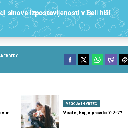
i sinove izpostavljenosti v Beli hiši
CKERBERG
VZGOJA IN VRTEC
kovim
Veste, kaj je pravilo 7-7-7?