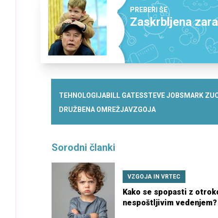
PREBERI ŠE
Zaskrbljena zarad
TEHNOLOGIJA
BILL GATES
STEVE JOBS
MARK ZU
DRUŽBENA OMREŽJA
VZGOJA
Sorodni članki
VZGOJA IN VRTEC
Kako se spopasti z otro
nespoštljivim vedenjem?