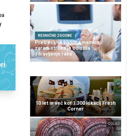
ba
d
RESNIČNE ZGODBE
Pretresljiva zgodba mamice:
zaradi otroka je odložila
zdravljenje raka
ri
10 let in več kot 1.300 lokacij Fresh
Corner
OGLAS