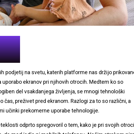
ih podjetij na svetu, katerih platforme nas držijo prikovan
 za uporabo ekranov pri njihovih otrocih. Medtem ko so
zogiben del vsakdanjega življenja, se mnogi tehnološki
 čas, preživet pred ekranom. Razlogi za to so različni, a
vnimi učinki prekomerne uporabe tehnologije.
eteklosti odprto spregovoril o tem, kako je pri svojih otroc