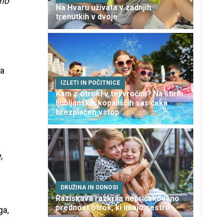
smo
Na Hvaru uživata v zadnjih
trenutkih v dvoje
na
IZLETI IN POČITNICE
Kam z otroki v tej vročini? Na štirih
ljubljanskih kopališčih vas čaka
brezplačen vstop
,
DRUŽINA IN ODNOSI
Raziskava razkrila nepričakovano
prednost otrok, ki imajo sestro
ga,