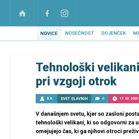
NOSEČNOST
DOJENČEK
M
NOVICE
Tehnološki velikani
pri vzgoji otrok
B.R.
SVET SLAVNIH
0
17. 02. 2025
V današnjem svetu, kjer so zasloni posta
tehnološki velikani, ki so odgovorni za u
omejujejo čas, ki ga njihovi otroci preživ