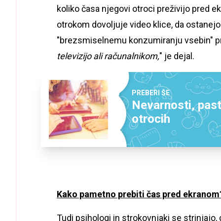
koliko časa njegovi otroci preživijo pred 
otrokom dovoljuje video klice, da ostanejo v
"brezsmiselnemu konzumiranju vsebin" pr
televizijo ali računalnikom,
" je dejal.
PREBERI ŠE
Nevarnosti, past
otrocih
Kako pametno prebiti čas pred ekranom
Tudi psihologi in strokovnjaki se strinjaj