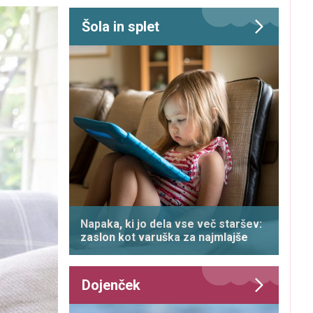
Šola in splet
Napaka, ki jo dela vse več staršev:
zaslon kot varuška za najmlajše
Dojenček