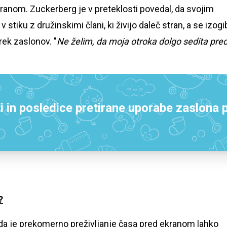
ekranom. Zuckerberg je v preteklosti povedal, da svojim
 stiku z družinskimi člani, ki živijo daleč stran, a se izogi
ek zaslonov. "
Ne želim, da moja otroka dolgo sedita pre
i in posledice pretirane uporabe zaslona p
?
o, da je prekomerno preživljanje časa pred ekranom lahko