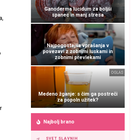
Ganoderma lucidum za boljši
spanec in manj stresa
a,
Najpogostejša vprašanja v
povezavi z zobnimi luskami in
o
zobnimi prevlekami
OGLAS
Medeno žganje: s čim ga postreči
za popoln užitek?
r
Najbolj brano
SVET SLAVNIH