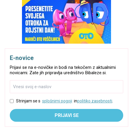
E-novice
Prijavi se na e-novičke in bodi na tekočem z aktualnimi
novicami. Zate jih pripravlja uredništvo Bibaleze.si.
Strinjam se s
splošnimi pogoji
in
politiko zasebnosti
.
PRIJAVI SE