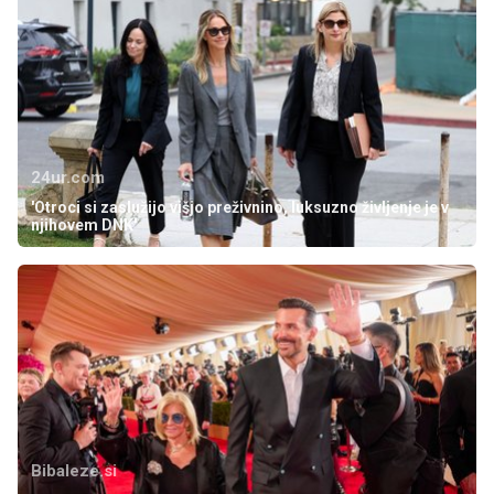
24ur.com
'Otroci si zaslužijo višjo preživnino, luksuzno življenje je v
njihovem DNK'
Bibaleze.si