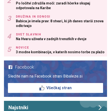
Po ločitvi združila moči: zaradi hčerke skupaj
odpotovala na Karibe
DRUŽINA IN ODNOSI
Babica je imela prav: 8 stvari, ki jih danes starši znova
odkrivajo
SVET SLAVNIH
Na Hvaru uživata v zadnjih trenutkih v dvoje
NOVICE
3 modne kombinacije, v katerih nosimo torbe za plažo
Facebook
Sledite nam na Facebook strani Bibaleze.si
Všečkaj stran
Najstniki