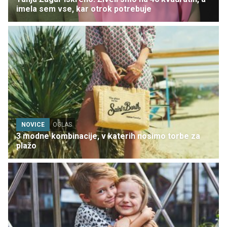
imela sem vse, kar otrok potrebuje
NOVICE
OGLAS
3 modne kombinacije, v katerih nosimo torbe za
plažo