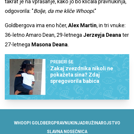
takrat je na vprašanje, kako jo bo klicala pravnukinja,
odgovorila: "
Bolje, da me kliče Whoopi
."
Goldbergova ima eno hčer,
Alex Martin
, in tri vnuke:
36-letno Amaro Dean, 29-letnega
Jerzeyja Deana
ter
27-letnega
Masona Deana
.
PREBERI ŠE
Zakaj zvezdnika nikoli ne
pokažeta sina? Zdaj
spregovorila babica
WHOOPI GOLDBERG
PRAVNUKINJA
DRUŽINA
ROJSTVO
SLAVNA NOSEČNICA