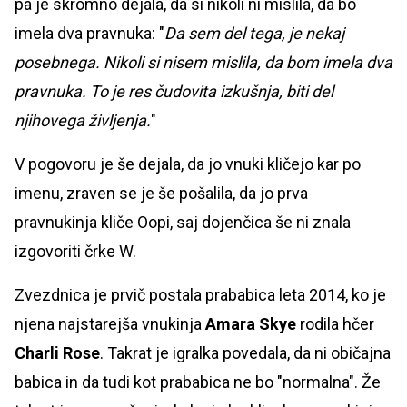
pa je skromno dejala, da si nikoli ni mislila, da bo
imela dva pravnuka: "
Da sem del tega, je nekaj
posebnega. Nikoli si nisem mislila, da bom imela dva
pravnuka. To je res čudovita izkušnja, biti del
njihovega življenja.
"
V pogovoru je še dejala, da jo vnuki kličejo kar po
imenu, zraven se je še pošalila, da jo prva
pravnukinja kliče Oopi, saj dojenčica še ni znala
izgovoriti črke W.
Zvezdnica je prvič postala prababica leta 2014, ko je
njena najstarejša vnukinja
Amara Skye
rodila hčer
Charli Rose
. Takrat je igralka povedala, da ni običajna
babica in da tudi kot prababica ne bo "normalna". Že