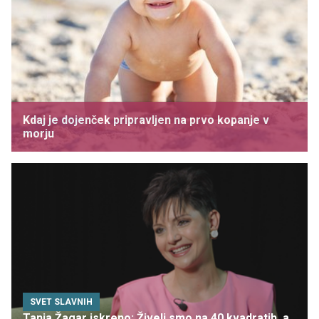
Kdaj je dojenček pripravljen na prvo kopanje v
morju
SVET SLAVNIH
Tanja Žagar iskreno: Živeli smo na 40 kvadratih, a