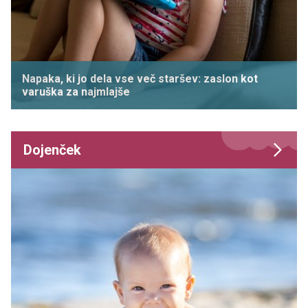
Napaka, ki jo dela vse več staršev: zaslon kot
varuška za najmlajše
Dojenček