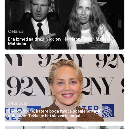
Cekin.si
Ena izmed najdražjih ločitev: Harrison Ford in Melissa
Mathison
24ur.com
Sharon Stone, katere bogastvo je ocenjeno na 40
milijonov: Težko je biti slaven in bogat