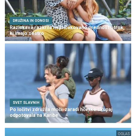
DRUŽINA IN ODNOSI
Raziskava razkrila nepričakovano prednost otrok,
ki imajo sestro
SVET SLAVNIH
Po ločitvi združila moči: zaradi hčerke skupaj
odpotovala na Karibe
OGLAS