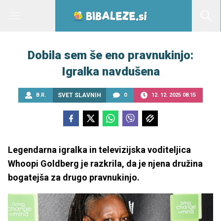
Dobila sem še eno pravnukinjo:
Igralka navdušena
B.R.
SVET SLAVNIH
0
12. 12. 2025 08.15
Legendarna igralka in televizijska voditeljica
Whoopi Goldberg je razkrila, da je njena družina
bogatejša za drugo pravnukinjo.