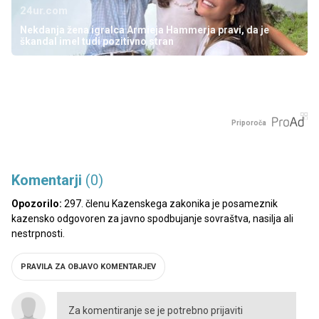
24ur.com
Nekdanja žena igralca Armieja Hammerja pravi, da je
škandal imel tudi pozitivno stran
Priporoča
Komentarji
(0)
Opozorilo:
297. členu Kazenskega zakonika je posameznik
kazensko odgovoren za javno spodbujanje sovraštva, nasilja ali
nestrpnosti.
PRAVILA ZA OBJAVO KOMENTARJEV