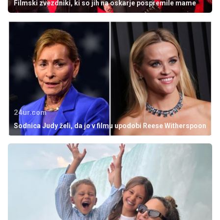
Filmski zvezdniki, ki so jih na oskarje pospremile mame
24ur.com
Sodnica Judy želi, da jo v filmu upodobi Reese Witherspoon