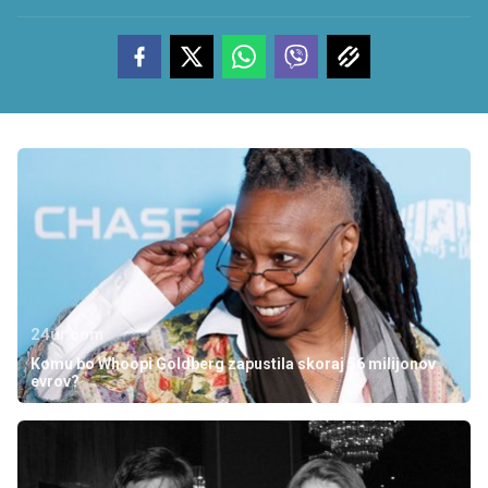
24ur.com
Komu bo Whoopi Goldberg zapustila skoraj 56 milijonov
evrov?