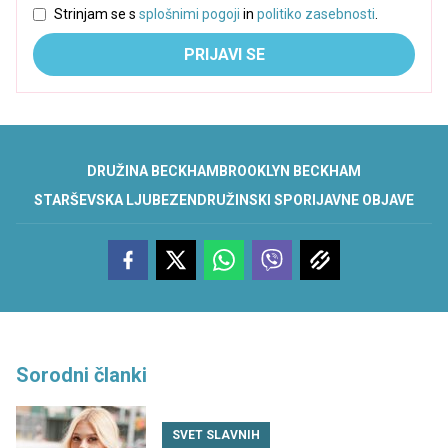
Strinjam se s
splošnimi pogoji
in
politiko zasebnosti
.
PRIJAVI SE
DRUŽINA BECKHAM
BROOKLYN BECKHAM
STARŠEVSKA LJUBEZEN
DRUŽINSKI SPORI
JAVNE OBJAVE
Sorodni članki
SVET SLAVNIH