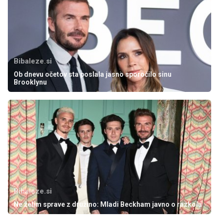
Bibaleze.si
Ob dnevu očetov sta poslala jasno sporočilo sinu
Brooklynu
Bibaleze.si
Ne želim sprave z družino: Mladi Beckham javno o razkolu