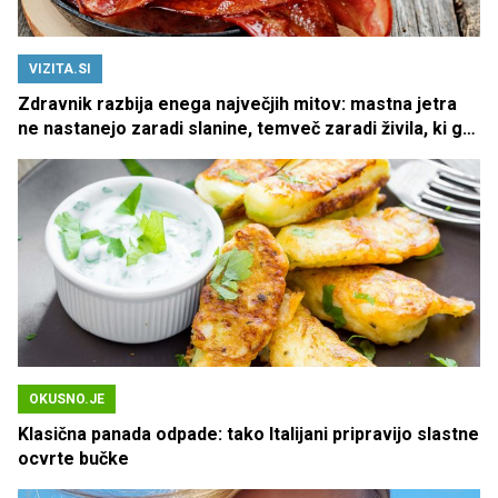
VIZITA.SI
Zdravnik razbija enega največjih mitov: mastna jetra
ne nastanejo zaradi slanine, temveč zaradi živila, ki ga
imamo vsi radi
OKUSNO.JE
Klasična panada odpade: tako Italijani pripravijo slastne
ocvrte bučke