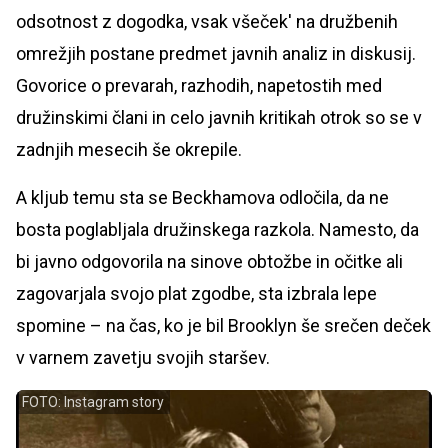
odsotnost z dogodka, vsak všeček' na družbenih
omrežjih postane predmet javnih analiz in diskusij.
Govorice o prevarah, razhodih, napetostih med
družinskimi člani in celo javnih kritikah otrok so se v
zadnjih mesecih še okrepile.
A kljub temu sta se Beckhamova odločila, da ne
bosta poglabljala družinskega razkola. Namesto, da
bi javno odgovorila na sinove obtožbe in očitke ali
zagovarjala svojo plat zgodbe, sta izbrala lepe
spomine – na čas, ko je bil Brooklyn še srečen deček
v varnem zavetju svojih staršev.
FOTO: Instagram story