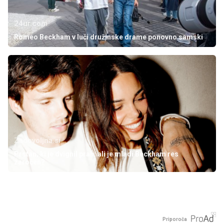
24ur.com
Romeo Beckham v luči družinske drame ponovno samski
Zadovoljna.si
Prstan, ki je dvignil prah: ali je mladi Beckham res
zaročen?
Priporoča