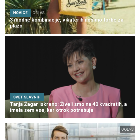
NOVICE
OGLAS
3 modne kombinacije, v katerih nosimo torbe za
plažo
SVET SLAVNIH
Tanja Žagar iskreno: Živeli smo na 40 kvadratih, a
imela sem vse, kar otrok potrebuje
OGLAS