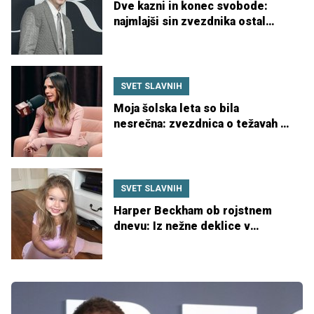
Dve kazni in konec svobode:
najmlajši sin zvezdnika ostal
brez vozniškega izpita
SVET SLAVNIH
Moja šolska leta so bila
nesrečna: zvezdnica o težavah z
učenjem
SVET SLAVNIH
Harper Beckham ob rojstnem
dnevu: Iz nežne deklice v
samozavestno najstnico