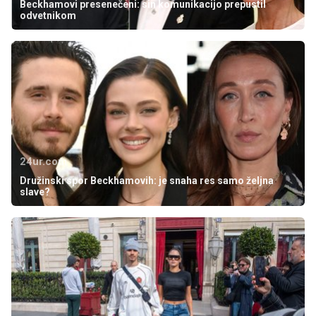
Beckhamovi presenečeni: sin komunikacijo prepustil
odvetnikom
24ur.com
Družinski spor Beckhamovih: je snaha res samo željna
slave?