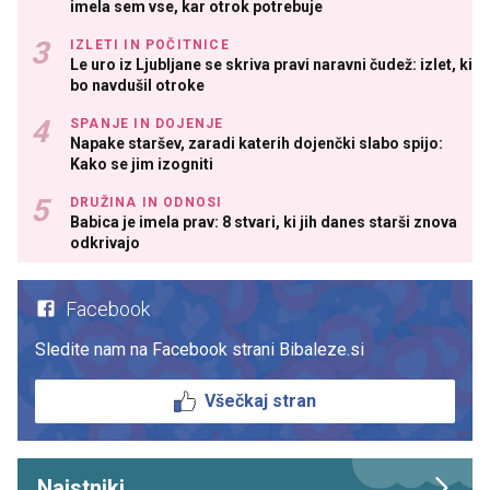
imela sem vse, kar otrok potrebuje
IZLETI IN POČITNICE
Le uro iz Ljubljane se skriva pravi naravni čudež: izlet, ki
bo navdušil otroke
SPANJE IN DOJENJE
Napake staršev, zaradi katerih dojenčki slabo spijo:
Kako se jim izogniti
DRUŽINA IN ODNOSI
Babica je imela prav: 8 stvari, ki jih danes starši znova
odkrivajo
Facebook
Sledite nam na Facebook strani Bibaleze.si
Všečkaj stran
Najstniki