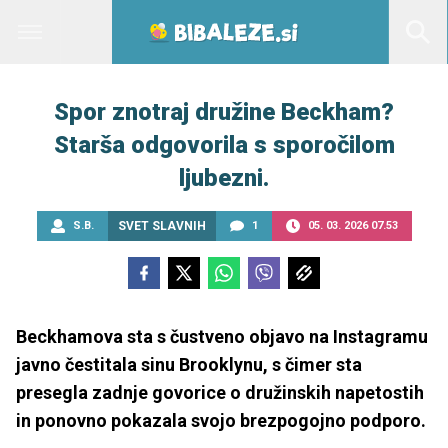
Spor znotraj družine Beckham?
Starša odgovorila s sporočilom
ljubezni.
S.B.
SVET SLAVNIH
1
05. 03. 2026 07.53
Beckhamova sta s čustveno objavo na Instagramu
javno čestitala sinu Brooklynu, s čimer sta
presegla zadnje govorice o družinskih napetostih
in ponovno pokazala svojo brezpogojno podporo.