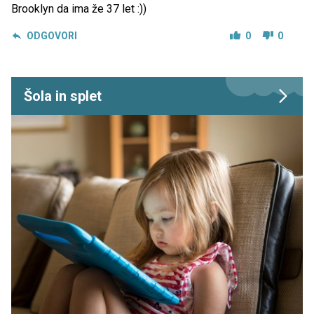
Brooklyn da ima že 37 let :))
ODGOVORI
0
0
Šola in splet