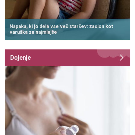
Napaka, ki jo dela vse več staršev: zaslon kot
varuška za najmlajše
Dojenje