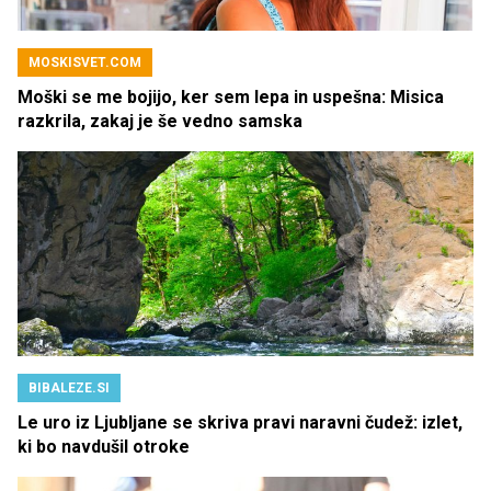
MOSKISVET.COM
Moški se me bojijo, ker sem lepa in uspešna: Misica
razkrila, zakaj je še vedno samska
BIBALEZE.SI
Le uro iz Ljubljane se skriva pravi naravni čudež: izlet,
ki bo navdušil otroke