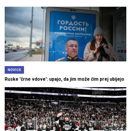
NOVICE
Ruske 'črne vdove': upajo, da jim može čim prej ubijejo