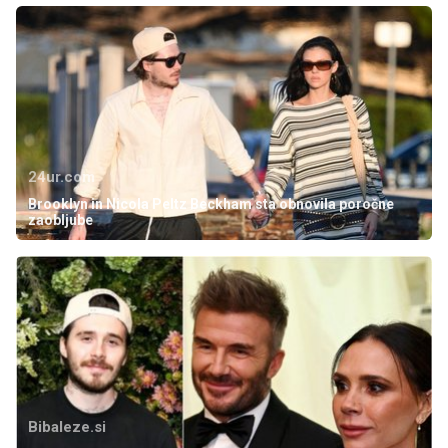
24ur.com
Brooklyn in Nicola Peltz Beckham sta obnovila poročne
zaobljube
Bibaleze.si