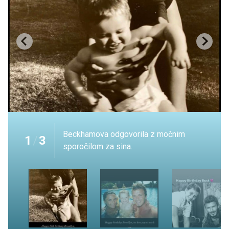
Beckhamova odgovorila z močnim
1
/
3
sporočilom za sina.