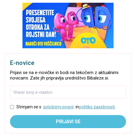
E-novice
Prijavi se na e-novičke in bodi na tekočem z aktualnimi
novicami. Zate jih pripravlja uredništvo Bibaleze.si.
Strinjam se s
splošnimi pogoji
in
politiko zasebnosti
.
PRIJAVI SE