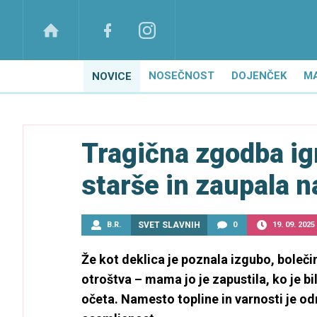
NOSEČNOST
DOJENČEK
M
NOVICE
Tragična zgodba igr
starše in zaupala
B.R.
SVET SLAVNIH
0
19. 09. 2025
Že kot deklica je poznala izgubo, boleč
otroštva – mama jo je zapustila, ko je b
očeta. Namesto topline in varnosti je odra