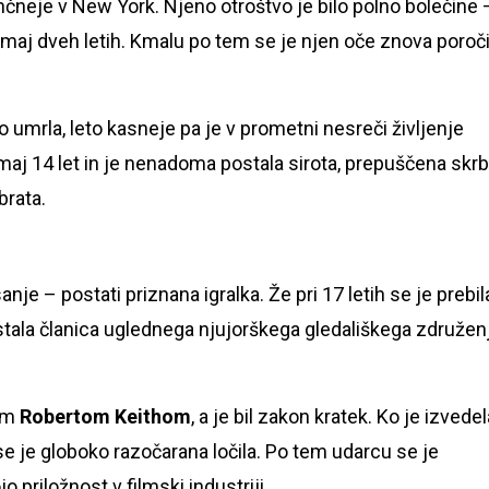
nčneje v New York. Njeno otroštvo je bilo polno bolečine 
omaj dveh letih. Kmalu po tem se je njen oče znova poroči
umrla, leto kasneje pa je v prometni nesreči življenje
omaj 14 let in je nenadoma postala sirota, prepuščena skrb
brata.
sanje – postati priznana igralka. Že pri 17 letih se je prebil
tala članica uglednega njujorškega gledališkega združenj
cem
Robertom Keithom
, a je bil zakon kratek. Ko je izvedel
, se je globoko razočarana ločila. Po tem udarcu se je
o priložnost v filmski industriji.