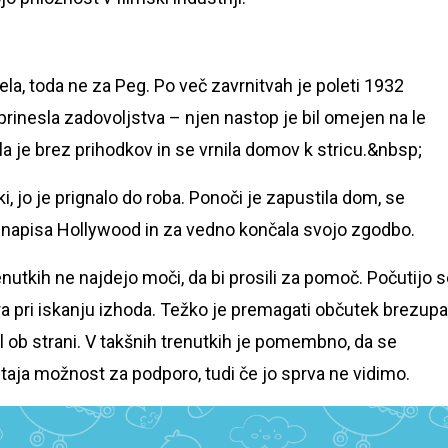
la, toda ne za Peg. Po več zavrnitvah je poleti 1932
ni prinesla zadovoljstva – njen nastop je bil omejen na le
la je brez prihodkov in se vrnila domov k stricu.&nbsp;
tki, jo je prignalo do roba. Ponoči je zapustila dom, se
napisa Hollywood in za vedno končala svojo zgodbo.
renutkih ne najdejo moči, da bi prosili za pomoč. Počutijo 
vira pri iskanju izhoda. Težko je premagati občutek brezupa
stal ob strani. V takšnih trenutkih je pomembno, da se
aja možnost za podporo, tudi če jo sprva ne vidimo.