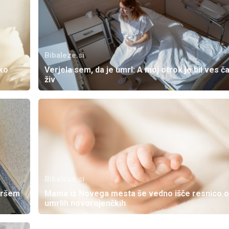
Bibaleze.si
žko
Verjela sem, da je umrl: A moj otrok je bil ves č
živ
Bibaleze.si
taršem
Mama iz Novega mesta še vedno išče resnico o
umrlih novorojenčkih