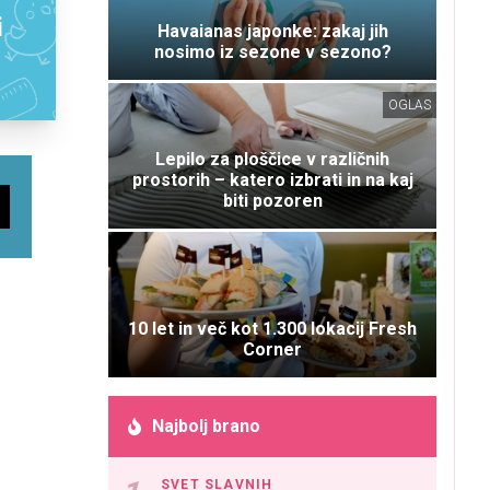
i
Havaianas japonke: zakaj jih
nosimo iz sezone v sezono?
OGLAS
Lepilo za ploščice v različnih
prostorih – katero izbrati in na kaj
biti pozoren
10 let in več kot 1.300 lokacij Fresh
Corner
Najbolj brano
SVET SLAVNIH