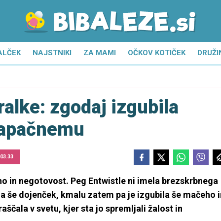
ALČEK
NAJSTNIKI
ZA MAMI
OČKOV KOTIČEK
DRUŽI
alke: zgodaj izgubila
 napačnemu
 03.33
ino in negotovost. Peg Entwistle ni imela brezskrbnega
ila še dojenček, kmalu zatem pa je izgubila še mačeho i
ščala v svetu, kjer sta jo spremljali žalost in