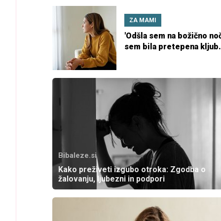
ZA MAMI
'Odšla sem na božično noč
sem bila pretepena kljub
prisotnosti dveh malčkov
Bibaleze.si
Kako preživeti izgubo otroka: Zgodba o
žalovanju, ljubezni in podpori