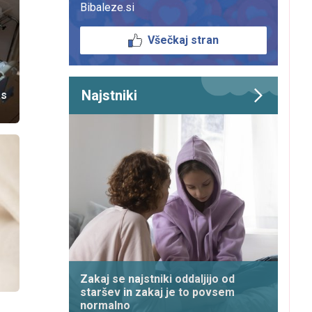
Bibaleze.si
Všečkaj stran
Najstniki
as
Zakaj se najstniki oddaljijo od
staršev in zakaj je to povsem
normalno