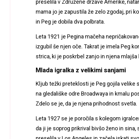
preselila v Združene države Amerike, nata
mama jo je zapustila že zelo zgodaj, pri k
in Peg je dobila dva polbrata.
Leta 1921 je Pegina mačeha nepričakovano 
izgubil še njen oče. Takrat je imela Peg k
strica, ki je poskrbel zanjo in njena mlajša 
Mlada igralka z velikimi sanjami
Kljub težki preteklosti je Peg gojila velike 
na gledališke odre Broadwaya in kmalu pos
Zdelo se je, da je njena prihodnost svetla.
Leta 1927 se je poročila s kolegom igral
da ji je soprog prikrival bivšo ženo in sina
preselila v Los Angeles in začela iskati svoj