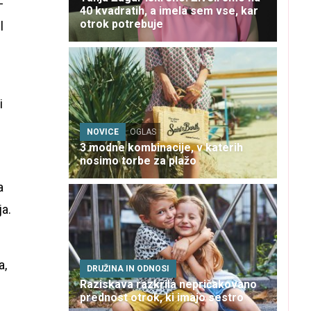
–
40 kvadratih, a imela sem vse, kar
otrok potrebuje
l
i
NOVICE
OGLAS
3 modne kombinacije, v katerih
nosimo torbe za plažo
a
a.
a,
DRUŽINA IN ODNOSI
Raziskava razkrila nepričakovano
prednost otrok, ki imajo sestro