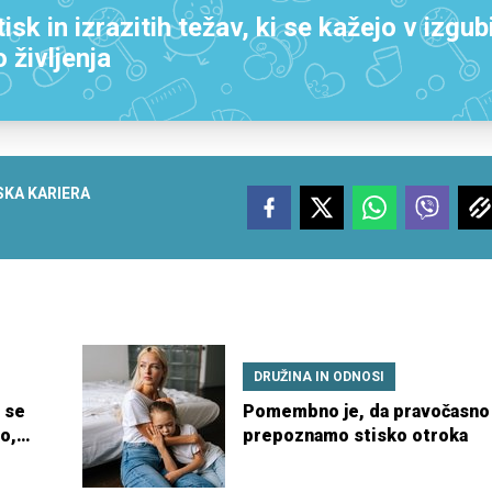
isk in izrazitih težav, ki se kažejo v izgub
o življenja
SKA KARIERA
DRUŽINA IN ODNOSI
m se
Pomembno je, da pravočasno
o,
prepoznamo stisko otroka