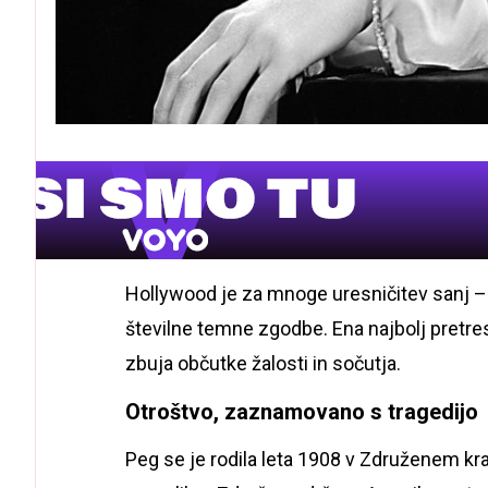
Hollywood je za mnoge uresničitev sanj – s
številne temne zgodbe. Ena najbolj pretresl
zbuja občutke žalosti in sočutja.
Otroštvo, zaznamovano s tragedijo
Peg se je rodila leta 1908 v Združenem kra