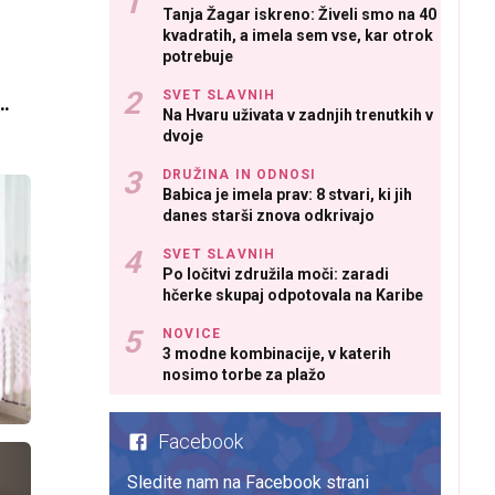
Tanja Žagar iskreno: Živeli smo na 40
kvadratih, a imela sem vse, kar otrok
potrebuje
SVET SLAVNIH
j
Na Hvaru uživata v zadnjih trenutkih v
dvoje
DRUŽINA IN ODNOSI
Babica je imela prav: 8 stvari, ki jih
danes starši znova odkrivajo
SVET SLAVNIH
Po ločitvi združila moči: zaradi
hčerke skupaj odpotovala na Karibe
NOVICE
3 modne kombinacije, v katerih
nosimo torbe za plažo
,
Facebook
Sledite nam na Facebook strani