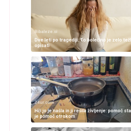
Bibaleze.si
Dve leti po tragediji: To bolečino je zelo te
opisati
24ur.com
Hči jo je našla in ji rešila življenje: pomoč s
je pomoč otrokom