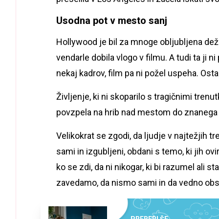
Usodna pot v mesto sanj
Hollywood je bil za mnoge obljubljena deže
vendarle dobila vlogo v filmu. A tudi ta ji 
nekaj kadrov, film pa ni požel uspeha. Osta
Življenje, ki ni skoparilo s tragičnimi trenu
povzpela na hrib nad mestom do znanega 
Velikokrat se zgodi, da ljudje v najtežjih t
sami in izgubljeni, obdani s temo, ki jih o
ko se zdi, da ni nikogar, ki bi razumel ali 
zavedamo, da nismo sami in da vedno obst
PREBERI ŠE