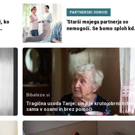
PARTNERSKI ODNOSI
, ko
'Starši mojega partnerja so
nemogoči. Se bomo sploh kda
'
razumeli?'
Bibaleze.si
Tragična usoda Tanje: sin ji je kruto obrnil hrbet
sama v osami in brez pomoči