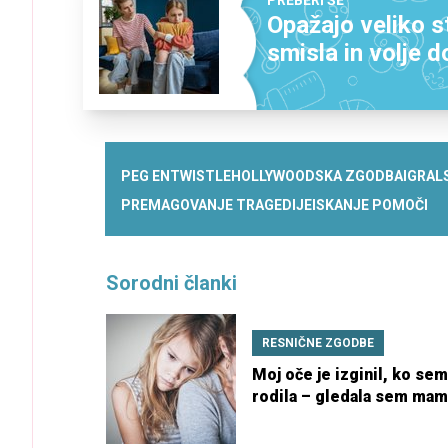
Opažajo veliko st
smisla in volje d
PEG ENTWISTLE
HOLLYWOODSKA ZGODBA
IGRAL
PREMAGOVANJE TRAGEDIJE
ISKANJE POMOČI
Sorodni članki
RESNIČNE ZGODBE
Moj oče je izginil, ko se
rodila – gledala sem mam
kako se sama bori