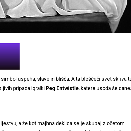
imbol uspeha, slave in blišča. A ta bleščeči svet skriva t
jivih pripada igralki
Peg Entwistle
, katere usoda še dane
ljestvu, a že kot majhna deklica se je skupaj z očetom