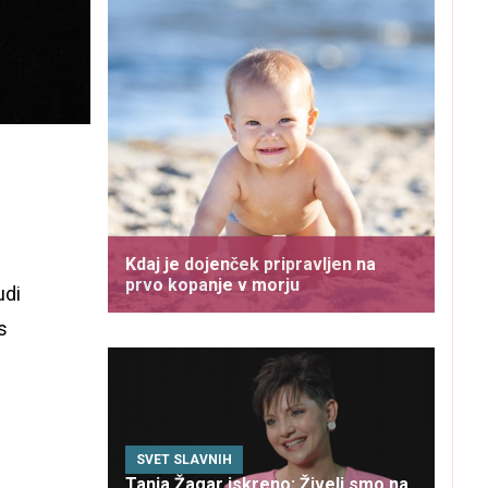
Kdaj je dojenček pripravljen na
prvo kopanje v morju
udi
s
SVET SLAVNIH
Tanja Žagar iskreno: Živeli smo na