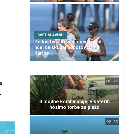
SVET SLAVNIH
Po ločitvi združila moči: zaradi
hčerke skupaj odpotovala na
Karibe
OGLAS
se
,
3 modne kombinacije, v katerih
nosimo torbe za plažo
OGLAS