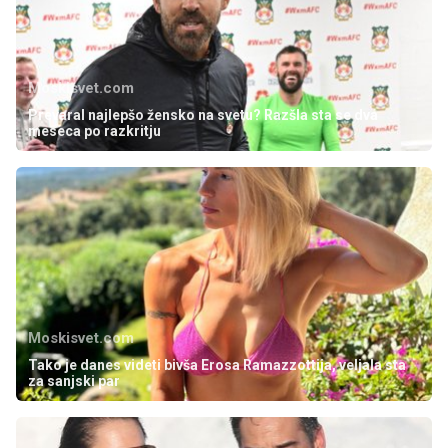
Moskisvet.com
Prevaral najlepšo žensko na svetu? Razšla sta se dva
meseca po razkritju
Moskisvet.com
Tako je danes videti bivša Erosa Ramazzottija, veljala sta
za sanjski par