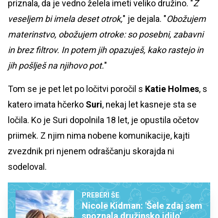
priznala, da je vedno želela imeti veliko družino. "
Z
veseljem bi imela deset otrok,
" je dejala. "
Obožujem
materinstvo, obožujem otroke: so posebni, zabavni
in brez filtrov. In potem jih opazuješ, kako rastejo in
jih pošlješ na njihovo pot.
"
Tom se je pet let po ločitvi poročil s
Katie Holmes
, s
katero imata hčerko
Suri
, nekaj let kasneje sta se
ločila. Ko je Suri dopolnila 18 let, je opustila očetov
priimek. Z njim nima nobene komunikacije, kajti
zvezdnik pri njenem odraščanju skorajda ni
sodeloval.
PREBERI ŠE
Nicole Kidman: 'Šele zdaj sem
spoznala družinsko idilo'