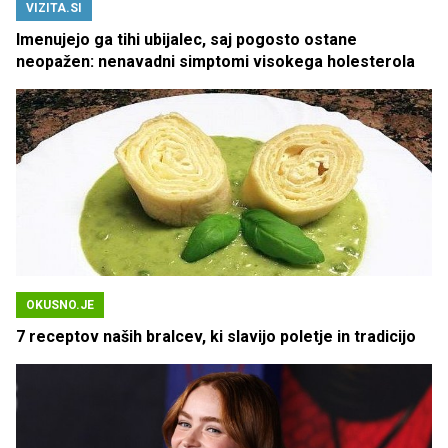
VIZITA.SI
Imenujejo ga tihi ubijalec, saj pogosto ostane
neopažen: nenavadni simptomi visokega holesterola
OKUSNO.JE
7 receptov naših bralcev, ki slavijo poletje in tradicijo