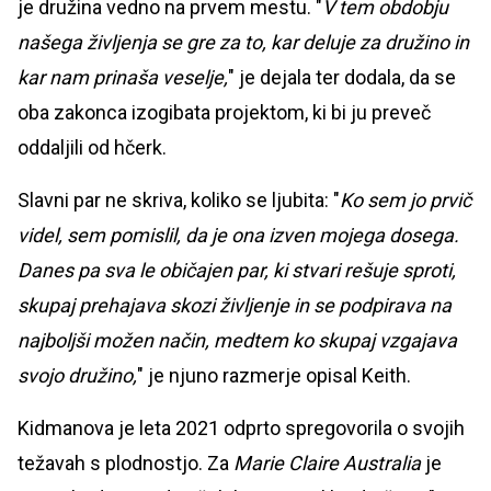
je družina vedno na prvem mestu. "
V tem obdobju
našega življenja se gre za to, kar deluje za družino in
kar nam prinaša veselje,
" je dejala ter dodala, da se
oba zakonca izogibata projektom, ki bi ju preveč
oddaljili od hčerk.
Slavni par ne skriva, koliko se ljubita: "
Ko sem jo prvič
videl, sem pomislil, da je ona izven mojega dosega.
Danes pa sva le običajen par, ki stvari rešuje sproti,
skupaj prehajava skozi življenje in se podpirava na
najboljši možen način, medtem ko skupaj vzgajava
svojo družino,
" je njuno razmerje opisal Keith.
Kidmanova je leta 2021 odprto spregovorila o svojih
težavah s plodnostjo. Za
Marie Claire Australia
je