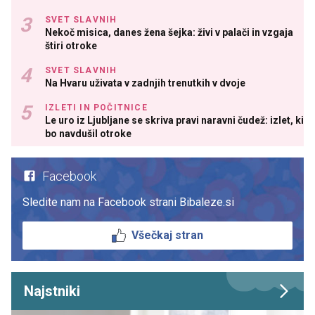
SVET SLAVNIH
Nekoč misica, danes žena šejka: živi v palači in vzgaja
štiri otroke
SVET SLAVNIH
Na Hvaru uživata v zadnjih trenutkih v dvoje
IZLETI IN POČITNICE
Le uro iz Ljubljane se skriva pravi naravni čudež: izlet, ki
bo navdušil otroke
Facebook
Sledite nam na Facebook strani Bibaleze.si
Všečkaj stran
Najstniki