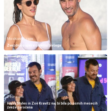
Moskisvet.com
Zvezdnico ujeli v objemu bivšega
24ur.com
Harry Styles in Zoë Kravitz naj bi bila po osmih mesecih
zveze zaročena