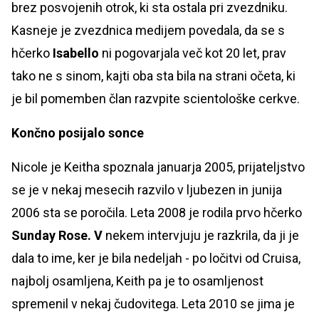
brez posvojenih otrok, ki sta ostala pri zvezdniku.
Kasneje je zvezdnica medijem povedala, da se s
hčerko
Isabello
ni pogovarjala več kot 20 let, prav
tako ne s sinom, kajti oba sta bila na strani očeta, ki
je bil pomemben član razvpite scientološke cerkve.
Končno posijalo sonce
Nicole je Keitha spoznala januarja 2005, prijateljstvo
se je v nekaj mesecih razvilo v ljubezen in junija
2006 sta se poročila. Leta 2008 je rodila prvo hčerko
Sunday Rose. V
nekem intervjuju je razkrila, da ji je
dala to ime, ker je bila nedeljah - po ločitvi od Cruisa,
najbolj osamljena, Keith pa je to osamljenost
spremenil v nekaj čudovitega. Leta 2010 se jima je