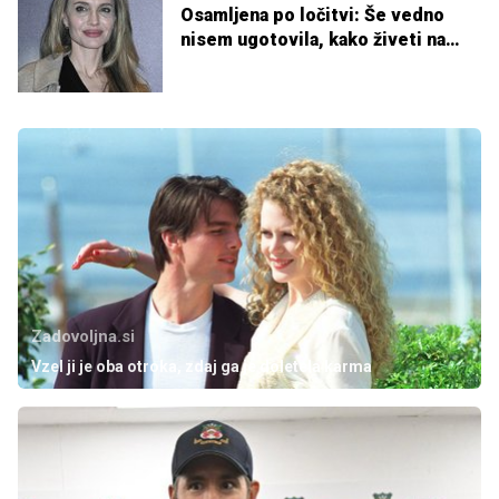
Osamljena po ločitvi: Še vedno
nisem ugotovila, kako živeti na
svoj način
Zadovoljna.si
Vzel ji je oba otroka, zdaj ga je doletela karma