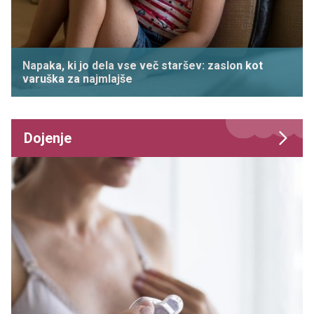
Napaka, ki jo dela vse več staršev: zaslon kot
varuška za najmlajše
Dojenje