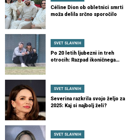
Céline Dion ob obletnici smrti
moža delila srčno sporočilo
SVET SLAVNIH
Po 20 letih ljubezni in treh
otrocih: Razpad ikoničnega
hollywoodskega para
SVET SLAVNIH
Severina razkrila svojo željo za
2025: Kaj si najbolj želi?
SVET SLAVNIH