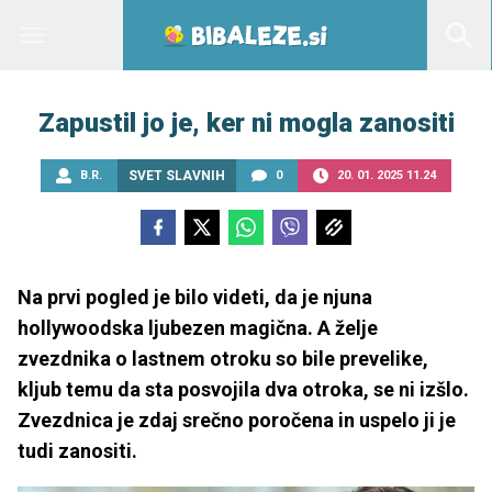
Zapustil jo je, ker ni mogla zanositi
B.R.
SVET SLAVNIH
0
20. 01. 2025 11.24
Na prvi pogled je bilo videti, da je njuna
hollywoodska ljubezen magična. A želje
zvezdnika o lastnem otroku so bile prevelike,
kljub temu da sta posvojila dva otroka, se ni izšlo.
Zvezdnica je zdaj srečno poročena in uspelo ji je
tudi zanositi.