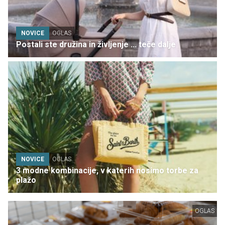
NOVICE
OGLAS
Postali ste družina in življenje ... teče dalje
NOVICE
OGLAS
3 modne kombinacije, v katerih nosimo torbe za
plažo
OGLAS