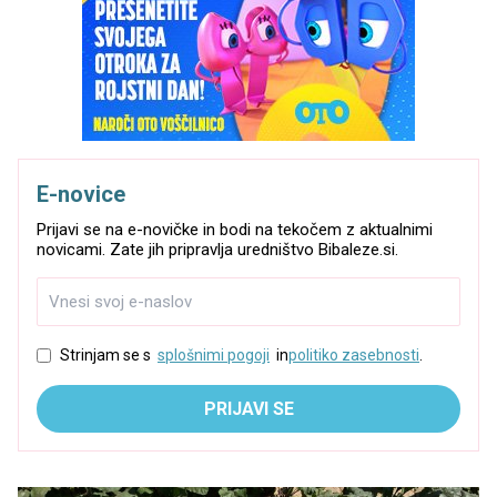
E-novice
Prijavi se na e-novičke in bodi na tekočem z aktualnimi
novicami. Zate jih pripravlja uredništvo Bibaleze.si.
Strinjam se s
splošnimi pogoji
in
politiko zasebnosti
.
PRIJAVI SE