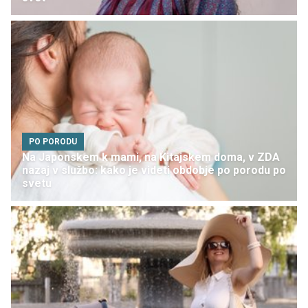
PO PORODU
Na Japonskem k mami, na Kitajskem doma, v ZDA
nazaj v službo: kako je videti obdobje po porodu po
svetu