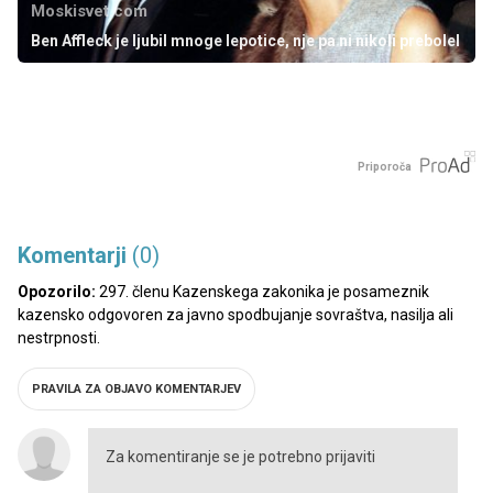
Moskisvet.com
Ben Affleck je ljubil mnoge lepotice, nje pa ni nikoli prebolel
Priporoča
Komentarji
(0)
Opozorilo:
297. členu Kazenskega zakonika je posameznik
kazensko odgovoren za javno spodbujanje sovraštva, nasilja ali
nestrpnosti.
PRAVILA ZA OBJAVO KOMENTARJEV