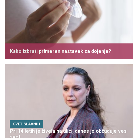
Kako izbrati primeren nastavek za dojenje?
SVET SLAVNIH
Pri 14 letih je živela na ulici, danes jo občuduje ves
svet