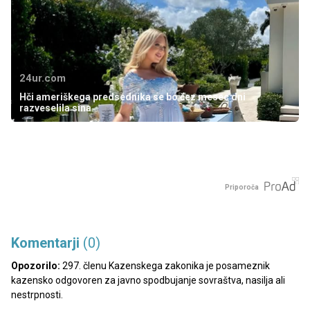
24ur.com
Hči ameriškega predsednika se bo čez mesec dni
razveselila sina
Priporoča
Komentarji
(0)
Opozorilo:
297. členu Kazenskega zakonika je posameznik
kazensko odgovoren za javno spodbujanje sovraštva, nasilja ali
nestrpnosti.