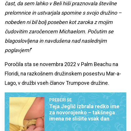
čast, da sem lahko v Beli hiši praznovala številne
prelomnice in ustvarjala spomine s svojo družino –
nobeden ni bil bolj poseben kot zaroka z mojim
čudovitim zaročencem Michaelom. Počutim se
blagoslovljena in navdušena nad naslednjim
poglavjem!
"
Poročila sta se novembra 2022 v Palm Beachu na
Floridi, na razkošnem družinskem posestvu Mar-a-
Lago, v družbi vseh članov Trumpove družine.
PREBERI ŠE
Teja Jeglič izbrala redko ime
za novorojenko – takšnega
imena ne slišite vsak dan