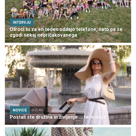
INTERVJU
Otroci tu za en teden oddajo telefone, nato pa se
zgodi nekaj nepričakovanega
NOVICE
OGLAS
Postali ste družina in življenje ... teče dalje