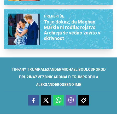
PREBERI ŠE
To je dokaz, da Meghan
Markle ni rodila: rojstvo
Archieja še vedno zavito v
skrivnost
TIFFANY TRUMP
ALEXANDER
MICHAEL BOULOS
POROD
DRUŽINA
ZVEZDNICA
DONALD TRUMP
RODILA
ALEKSANDER
OSEBNO IME