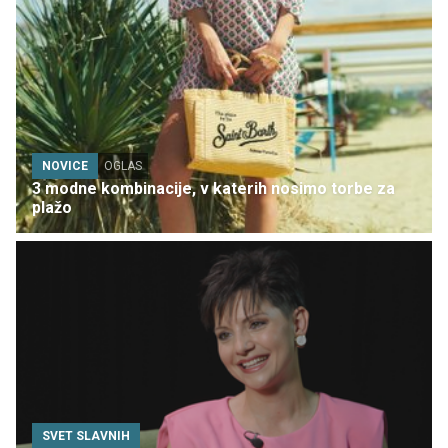
NOVICE
OGLAS
3 modne kombinacije, v katerih nosimo torbe za
plažo
SVET SLAVNIH