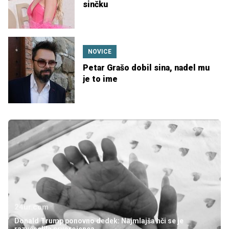
sinčku
NOVICE
Petar Grašo dobil sina, nadel mu
je to ime
24ur.com
Donald Trump ponovno dedek: Najmlajša hči se je