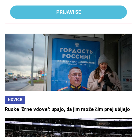
PRIJAVI SE
NOVICE
Ruske 'črne vdove': upajo, da jim može čim prej ubijejo