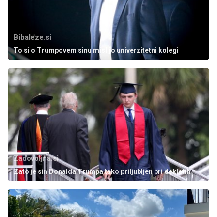
Bibaleze.si
To si o Trumpovem sinu mislijo univerzitetni kolegi
Zadovoljna.si
Zato je sin Donalda Trumpa tako priljubljen pri dekletih