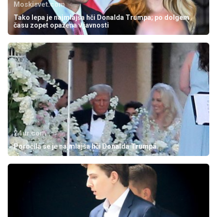
Moskisvet.com
Tako lepa je najmlajša hči Donalda Trumpa; po dolgem
času zopet opažena v javnosti
24ur.com
Poročila se je najmlajša hči Donalda Trumpa