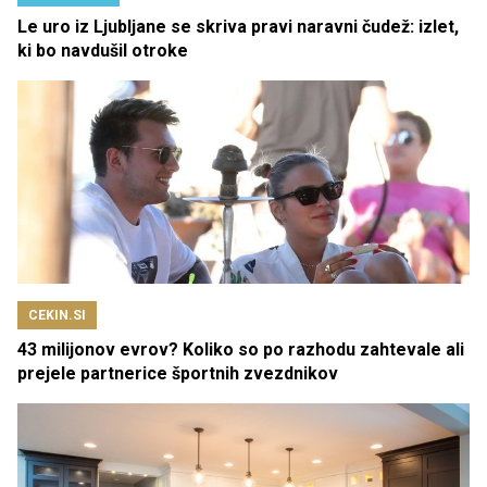
Le uro iz Ljubljane se skriva pravi naravni čudež: izlet,
ki bo navdušil otroke
CEKIN.SI
43 milijonov evrov? Koliko so po razhodu zahtevale ali
prejele partnerice športnih zvezdnikov