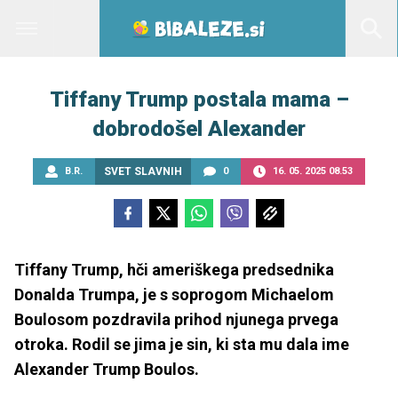
Tiffany Trump postala mama –
dobrodošel Alexander
B.R.
SVET SLAVNIH
0
16. 05. 2025 08.53
Tiffany Trump, hči ameriškega predsednika
Donalda Trumpa, je s soprogom Michaelom
Boulosom pozdravila prihod njunega prvega
otroka. Rodil se jima je sin, ki sta mu dala ime
Alexander Trump Boulos.