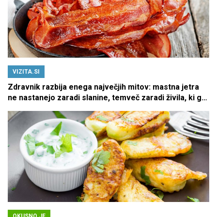
VIZITA.SI
Zdravnik razbija enega največjih mitov: mastna jetra
ne nastanejo zaradi slanine, temveč zaradi živila, ki ga
imamo vsi radi
OKUSNO.JE