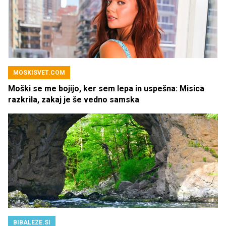
MOSKISVET.COM
Moški se me bojijo, ker sem lepa in uspešna: Misica
razkrila, zakaj je še vedno samska
BIBALEZE.SI