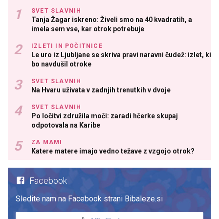
SVET SLAVNIH
Tanja Žagar iskreno: Živeli smo na 40 kvadratih, a
imela sem vse, kar otrok potrebuje
IZLETI IN POČITNICE
Le uro iz Ljubljane se skriva pravi naravni čudež: izlet, ki
bo navdušil otroke
SVET SLAVNIH
Na Hvaru uživata v zadnjih trenutkih v dvoje
SVET SLAVNIH
Po ločitvi združila moči: zaradi hčerke skupaj
odpotovala na Karibe
ZA MAMI
Katere matere imajo vedno težave z vzgojo otrok?
Facebook
Sledite nam na Facebook strani Bibaleze.si