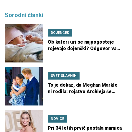
Sorodni članki
DOJENČEK
Ob kateri uri se najpogosteje
rojevajo dojenčki? Odgovor vas
bo presenetil!
SVET SLAVNIH
To je dokaz, da Meghan Markle
ni rodila: rojstvo Archieja še
vedno zavito v skrivnost
NOVICE
Pri 34 letih prvič postala mamica