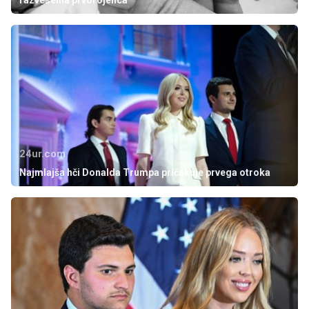
razveselila prvorojenca
24ur.com
Najmlajša hči Donalda Trumpa pričakuje prvega otroka