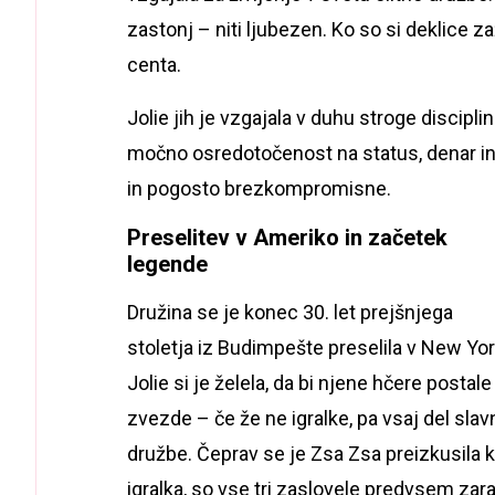
zastonj – niti ljubezen. Ko so si deklice 
centa.
Jolie jih je vzgajala v duhu stroge discipl
močno osredotočenost na status, denar i
in pogosto brezkompromisne.
Preselitev v Ameriko in začetek
legende
Družina se je konec 30. let prejšnjega
stoletja iz Budimpešte preselila v New Yor
Jolie si je želela, da bi njene hčere postale
zvezde – če že ne igralke, pa vsaj del slav
družbe. Čeprav se je Zsa Zsa preizkusila 
igralka, so vse tri zaslovele predvsem zara