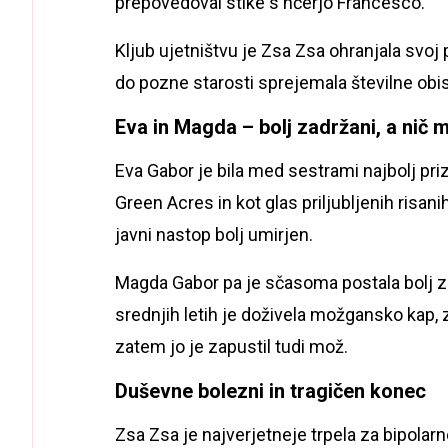
prepovedoval stike s hčerjo Francesco.
Kljub ujetništvu je Zsa Zsa ohranjala svoj
do pozne starosti sprejemala številne obi
Eva in Magda – bolj zadržani, a nič m
Eva Gabor je bila med sestrami najbolj prizem
Green Acres in kot glas priljubljenih risani
javni nastop bolj umirjen.
Magda Gabor pa je sčasoma postala bolj za
srednjih letih je doživela možgansko kap, 
zatem jo je zapustil tudi mož.
Duševne bolezni in tragičen konec
Zsa Zsa je najverjetneje trpela za bipolar