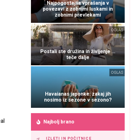
Najpogostejša vprašanja v
povezavi z zobnimi luskami in
zobnimi prevlekami
OGLAS
Postali ste družina in življenje ...
teče dalje
OGLAS
Havaianas japonke: zakaj jih
nosimo iz sezone v sezono?
al
Najbolj brano
IZLETI IN POČITNICE