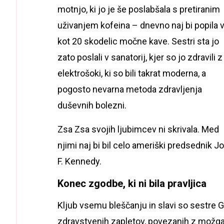
motnjo, ki jo je še poslabšala s pretiranim
uživanjem kofeina – dnevno naj bi popila 
kot 20 skodelic močne kave. Sestri sta jo
zato poslali v sanatorij, kjer so jo zdravili z
elektrošoki, ki so bili takrat moderna, a
pogosto nevarna metoda zdravljenja
duševnih bolezni.
Zsa Zsa svojih ljubimcev ni skrivala. Med
njimi naj bi bil celo ameriški predsednik J
F. Kennedy.
Konec zgodbe, ki ni bila pravljica
Kljub vsemu bleščanju in slavi so sestre G
zdravstvenih zapletov, povezanih z možga