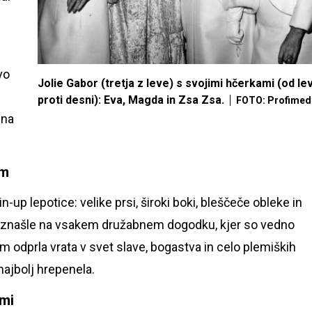
vo
Jolie Gabor (tretja z leve) s svojimi hčerkami (od le
proti desni): Eva, Magda in Zsa Zsa.
FOTO: Profimed
dna
om
n-up lepotice: velike prsi, široki boki, bleščeče obleke in
 se znašle na vsakem družabnem dogodku, kjer so vedno
im odprla vrata v svet slave, bogastva in celo plemiških
 najbolj hrepenela.
ami