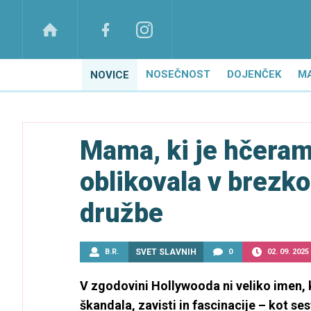
NOSEČNOST
DOJENČEK
M
NOVICE
Mama, ki je hčeram
oblikovala v brezk
družbe
B.R.
SVET SLAVNIH
0
02. 09. 2025
V zgodovini Hollywooda ni veliko imen, 
škandala, zavisti in fascinacije – kot s