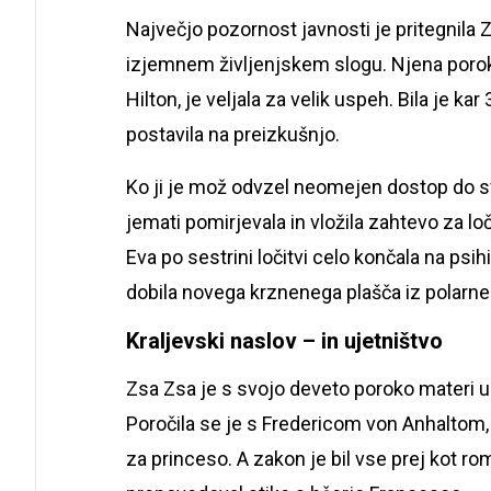
Največjo pozornost javnosti je pritegnila 
izjemnem življenjskem slogu. Njena poro
Hilton, je veljala za velik uspeh. Bila je ka
postavila na preizkušnjo.
Ko ji je mož odvzel neomejen dostop do s
jemati pomirjevala in vložila zahtevo za l
Eva po sestrini ločitvi celo končala na psih
dobila novega krznenega plašča iz polarne 
Kraljevski naslov – in ujetništvo
Zsa Zsa je s svojo deveto poroko materi ur
Poročila se je s Fredericom von Anhaltom, s
za princeso. A zakon je bil vse prej kot ro