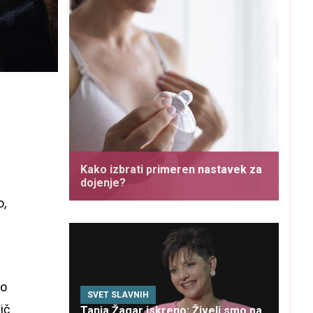
Kako izbrati primeren nastavek za
dojenje?
o,
no
SVET SLAVNIH
ič
Tanja Žagar iskreno: Živeli smo na