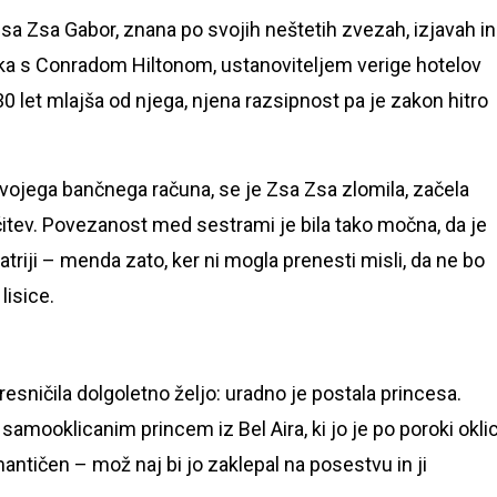
Zsa Zsa Gabor, znana po svojih neštetih zvezah, izjavah in
ka s Conradom Hiltonom, ustanoviteljem verige hotelov
r 30 let mlajša od njega, njena razsipnost pa je zakon hitro
vojega bančnega računa, se je Zsa Zsa zlomila, začela
očitev. Povezanost med sestrami je bila tako močna, da je
iatriji – menda zato, ker ni mogla prenesti misli, da ne bo
lisice.
esničila dolgoletno željo: uradno je postala princesa.
amooklicanim princem iz Bel Aira, ki jo je po poroki oklic
mantičen – mož naj bi jo zaklepal na posestvu in ji