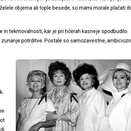
zaželele objema ali tople besede, so mami morale plačati d
ine in tekmovalnosti, kar je pri hčerah kasneje spodbudilo
n zunanje potrditve. Postale so samozavestne, ambicioz
k.
ne
kot
di