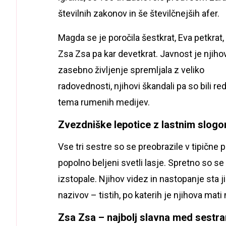
številnih zakonov in še številčnejših afer.
Magda se je poročila šestkrat, Eva petkrat,
Zsa Zsa pa kar devetkrat. Javnost je njiho
zasebno življenje spremljala z veliko
radovednosti, njihovi škandali pa so bili re
tema rumenih medijev.
Zvezdniške lepotice z lastnim slog
Vse tri sestre so se preobrazile v tipične pi
popolno beljeni svetli lasje. Spretno so
izstopale. Njihov videz in nastopanje sta j
nazivov – tistih, po katerih je njihova mati
Zsa Zsa – najbolj slavna med sestr