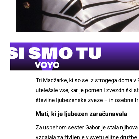
Tri Madžarke, ki so se iz strogega doma 
utelešale vse, kar je pomenil zvezdniški 
številne ljubezenske zveze – in osebne tr
Mati, ki je ljubezen zaračunavala
Za uspehom sester Gabor je stala njihova mat
vzgajala za življenje v svetu elitne družbe.