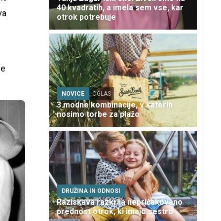
40 kvadratih, a imela sem vse, kar
va
otrok potrebuje
ne
NOVICE
OGLAS
3 modne kombinacije, v katerih
nosimo torbe za plažo
DRUŽINA IN ODNOSI
Raziskava razkrila nepričakovano
prednost otrok, ki imajo sestro