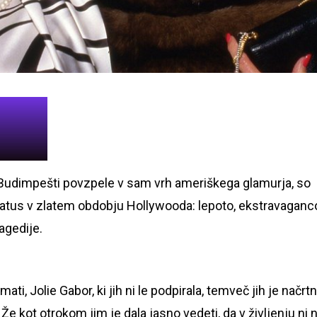
v Budimpešti povzpele v sam vrh ameriškega glamurja, so
status v zlatem obdobju Hollywooda: lepoto, ekstravaganc
agedije.
i, Jolie Gabor, ki jih ni le podpirala, temveč jih je načrt
 Že kot otrokom jim je dala jasno vedeti, da v življenju ni n