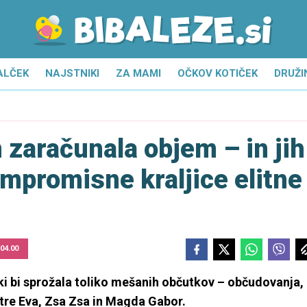
ALČEK
NAJSTNIKI
ZA MAMI
OČKOV KOTIČEK
DRUŽI
 zaračunala objem – in jih
ompromisne kraljice elitne
 04.00
ki bi sprožala toliko mešanih občutkov – občudovanja,
estre Eva, Zsa Zsa in Magda Gabor.