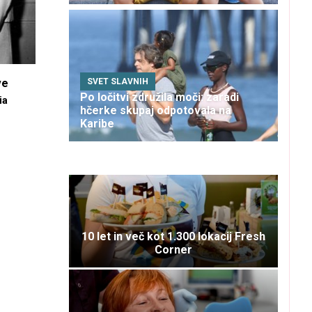
SVET SLAVNIH
ve
Po ločitvi združila moči: zaradi
ia
hčerke skupaj odpotovala na
Karibe
10 let in več kot 1.300 lokacij Fresh
Corner