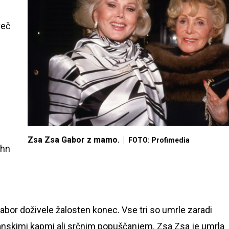
več
Zsa Zsa Gabor z mamo.
FOTO: Profimedia
ohn
abor doživele žalosten konec. Vse tri so umrle zaradi
nskimi kapmi ali srčnim popuščanjem. Zsa Zsa je umrla