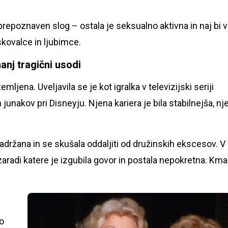
 prepoznaven slog – ostala je seksualno aktivna in naj bi 
skovalce in ljubimce.
anj tragični usodi
ljena. Uveljavila se je kot igralka v televizijski seriji
h junakov pri Disneyju. Njena kariera je bila stabilnejša, nj
držana in se skušala oddaljiti od družinskih ekscesov. V
zaradi katere je izgubila govor in postala nepokretna. Kma
no