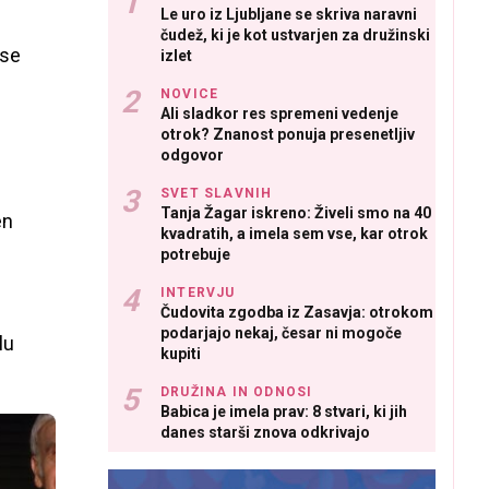
Le uro iz Ljubljane se skriva naravni
čudež, ki je kot ustvarjen za družinski
vse
izlet
NOVICE
Ali sladkor res spremeni vedenje
otrok? Znanost ponuja presenetljiv
odgovor
SVET SLAVNIH
Tanja Žagar iskreno: Živeli smo na 40
en
kvadratih, a imela sem vse, kar otrok
potrebuje
INTERVJU
Čudovita zgodba iz Zasavja: otrokom
podarjajo nekaj, česar ni mogoče
lu
kupiti
DRUŽINA IN ODNOSI
Babica je imela prav: 8 stvari, ki jih
danes starši znova odkrivajo