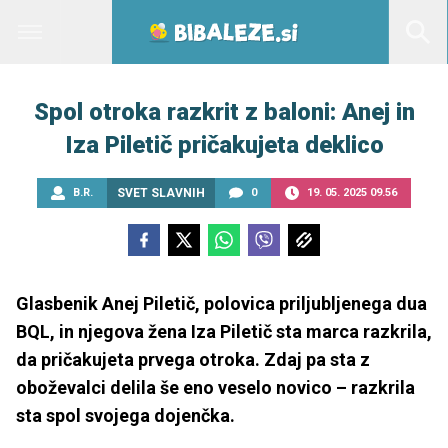
Spol otroka razkrit z baloni: Anej in
Iza Piletič pričakujeta deklico
B.R.
SVET SLAVNIH
0
19. 05. 2025 09.56
Glasbenik Anej Piletič, polovica priljubljenega dua
BQL, in njegova žena Iza Piletič sta marca razkrila,
da pričakujeta prvega otroka. Zdaj pa sta z
oboževalci delila še eno veselo novico – razkrila
sta spol svojega dojenčka.