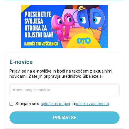
E-novice
Prijavi se na e-novičke in bodi na tekočem z aktualnimi
novicami. Zate jih pripravlja uredništvo Bibaleze.si.
Strinjam se s
splošnimi pogoji
in
politiko zasebnosti
.
PRIJAVI SE