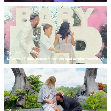
24ur.com
Neymar in Bruna Biancardi razkrila spol otroka: Punčka bo!
24ur.com