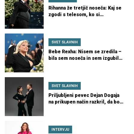
Rihanna že tretjič noseča: Kaj se
zgodi s telesom, ko si
nosečnosti sledijo ena za drugo?
SVET SLAVNIH
Bebe Rexha: Nisem se zredila –
bila sem noseča in sem izgubila
otroka
SVET SLAVNIH
Priljubljeni pevec Dejan Dogaja
na prikupen način razkril, da bo
postal očka
INTERVJU