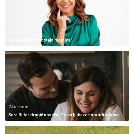
24ur.com
Špela Jereb bo postala mamica!
24ur.com
Sara Rutar drugič noseča: Prava ljubezen obrodi sadove