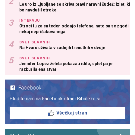
Le uro iz Ljubljane se skriva pravi naravni čudež: izlet, ki
bo navdušil otroke
INTERVJU
Otroci tu za en teden oddajo telefone, nato pa se zgodi
nekaj nepričakovanega
SVET SLAVNIH
Na Hvaru uživata v zadnjih trenutkih v dvoje
SVET SLAVNIH
Jennifer Lopez želela pokazati idilo, splet pa je
razburila ena stvar
Facebook
Sledite nam na Facebook strani Bibaleze.si
Všečkaj stran