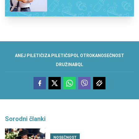
ANEJ PILETIČ
IZA PILETIČ
SPOL OTROKA
NOSEČNOST
DRUŽINA
BQL
Sorodni članki
NOSEČNOST