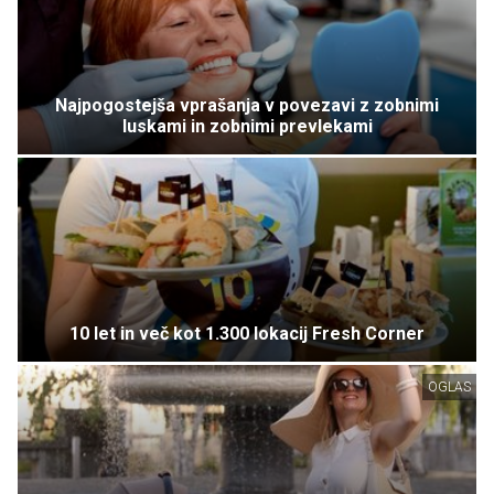
Najpogostejša vprašanja v povezavi z zobnimi
luskami in zobnimi prevlekami
10 let in več kot 1.300 lokacij Fresh Corner
OGLAS