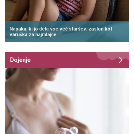
Napaka, ki jo dela vse več staršev: zaslon kot
varuška za najmlajše
Dojenje