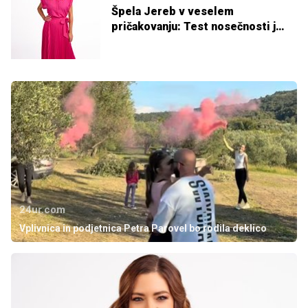
Špela Jereb v veselem
pričakovanju: Test nosečnosti je
pokazal +
24ur.com
Vplivnica in podjetnica Petra Parovel bo rodila deklico