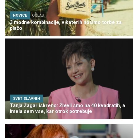
NOVICE
OGLAS
3 modne kombinacije, v katerih nosimo torbe za
plažo
SVET SLAVNIH
Tanja Žagar iskreno: Živeli smo na 40 kvadratih, a
imela sem vse, kar otrok potrebuje