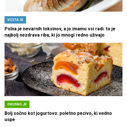
VIZITA.SI
Polna je nevarnih toksinov, a jo imamo vsi radi: to je
najbolj nezdrava riba, ki jo mnogi redno uživajo
OKUSNO.JE
Bolj sočno kot jogurtovo: poletno pecivo, ki vedno
uspe