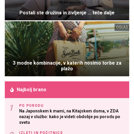
Postali ste družina in življenje ... teče dalje
OGLAS
3 modne kombinacije, v katerih nosimo torbe za
plažo
Najbolj brano
PO PORODU
Na Japonskem k mami, na Kitajskem doma, v ZDA
nazaj v službo: kako je videti obdobje po porodu po
svetu
IZLETI IN POČITNICE