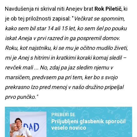
Navdušenja ni skrival niti Anejev brat
Rok Piletič
, ki
je ob tej priložnosti zapisal: "
Večkrat se spomnim,
kako sem bil star 14 ali 15 let, ko sem šel po pouku
iskat Aneja v prvi razred in ga pospremil domov.
Roku, kot najstniku, ki se mu je očitno mudilo živeti,
mi je Anej s hitrimi in kratkimi koraki komaj sledil –
revček mali ... No, zdaj pa jaz sledim njemu v
marsičem, predvsem pa pri tem, ker bo s svojo
prekrasno Izo pred menoj v našo družino pripeljal
prvo punčko."
PREBERI ŠE
Priljubljeni glasbenik sporočil
veselo novico