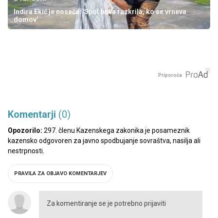
Indira Ekić je noseča: 'Spol bova razkrila, ko se vrneva
domov'
Priporoča
Komentarji
(0)
Opozorilo:
297. členu Kazenskega zakonika je posameznik
kazensko odgovoren za javno spodbujanje sovraštva, nasilja ali
nestrpnosti.
PRAVILA ZA OBJAVO KOMENTARJEV