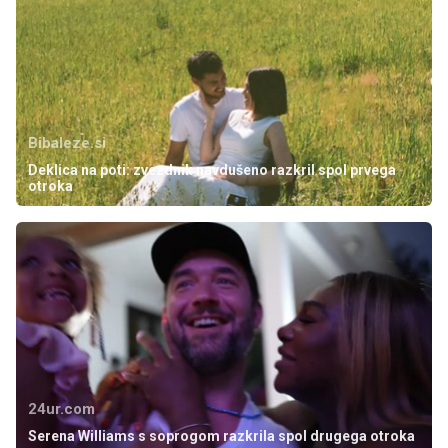
Bibaleze.si
Deklica na poti: zvezdnik navdušeno razkril spol prvega
otroka
24ur.com
Serena Williams s soprogom razkrila spol drugega otroka