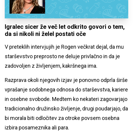
Igralec sicer že več let odkrito govori o tem,
da si nikoli ni želel postati oče
V preteklih intervjujih je Rogen večkrat dejal, da mu
starševstvo preprosto ne deluje privlačno in da je
zadovoljen z življenjem, kakršnega ima.
Razprava okoli njegovih izjav je ponovno odprla širše
vprašanje sodobnega odnosa do starševstva, kariere
in osebne svobode. Medtem ko nekateri zagovarjajo
tradicionalno družinsko življenje, drugi poudarjajo, da
bi morala biti odločitev za otroke povsem osebna
izbira posameznika ali para.