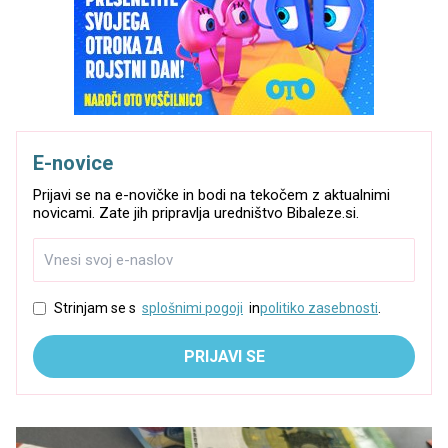
E-novice
Prijavi se na e-novičke in bodi na tekočem z aktualnimi
novicami. Zate jih pripravlja uredništvo Bibaleze.si.
Strinjam se s
splošnimi pogoji
in
politiko zasebnosti
.
PRIJAVI SE