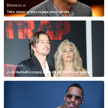
Bibaleze.si
Tako slavni igralec vzgaja svoje otroke
24ur.com
Josh Hartnett o vzgoji štirih otrok: Nikoli ni preprosto