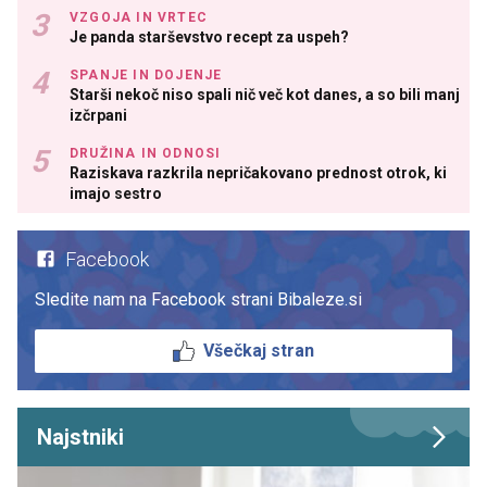
VZGOJA IN VRTEC
Je panda starševstvo recept za uspeh?
SPANJE IN DOJENJE
Starši nekoč niso spali nič več kot danes, a so bili manj
izčrpani
DRUŽINA IN ODNOSI
Raziskava razkrila nepričakovano prednost otrok, ki
imajo sestro
Facebook
Sledite nam na Facebook strani Bibaleze.si
Všečkaj stran
Najstniki