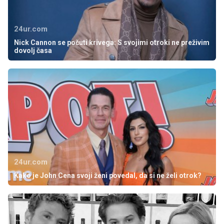
24ur.com
Nick Cannon se počuti krivega: S svojimi otroki ne preživim
dovolj časa
24ur.com
Kako je John Cena svoji ženi povedal, da si ne želi otrok?