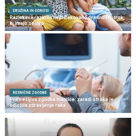
DRUŽINA IN ODNOSI
Raziskava razkrila nepričakovano prednost otrok,
ki imajo sestro
RESNIČNE ZGODBE
Pretresljiva zgodba mamice: zaradi otroka je
odložila zdravljenje raka