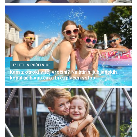
IZLETI IN POČITNICE
Kam z otroki v tej vročini? Na štirih ljubljanskih
kopališčih vas čaka brezplačen vstop