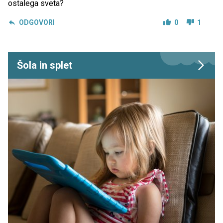
ostalega sveta?
ODGOVORI
0
1
Šola in splet