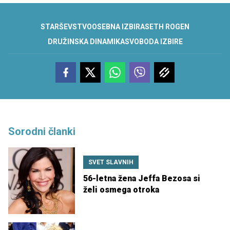
STARŠEVSTVO
OSEBNA IZBIRA
SETH ROGEN
DRUŽINSKA DINAMIKA
SVOBODA IZBIRE
Sorodni članki
SVET SLAVNIH
56-letna žena Jeffa Bezosa si
želi osmega otroka