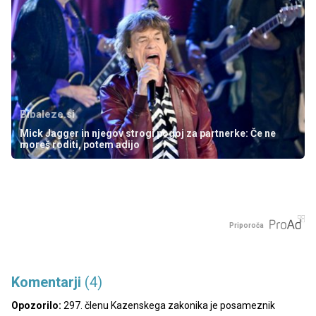
Bibaleze.si
Mick Jagger in njegov strogi pogoj za partnerke: Če ne
moreš roditi, potem adijo
Priporoča
Komentarji
(4)
Opozorilo:
297. členu Kazenskega zakonika je posameznik