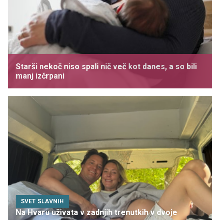
Starši nekoč niso spali nič več kot danes, a so bili
manj izčrpani
SVET SLAVNIH
Na Hvaru uživata v zadnjih trenutkih v dvoje