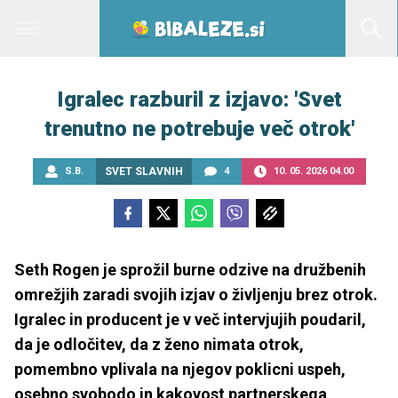
Igralec razburil z izjavo: 'Svet
trenutno ne potrebuje več otrok'
S.B.
SVET SLAVNIH
4
10. 05. 2026 04.00
Seth Rogen je sprožil burne odzive na družbenih
omrežjih zaradi svojih izjav o življenju brez otrok.
Igralec in producent je v več intervjujih poudaril,
da je odločitev, da z ženo nimata otrok,
pomembno vplivala na njegov poklicni uspeh,
osebno svobodo in kakovost partnerskega