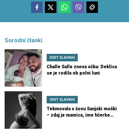
Sorodni članki
SVET SLAVNIH
Challe Salle znova očka: Deklica
se je rodila ob polni luni
SVET SLAVNIH
Tekmovala v šovu Sanjski moški
– zdaj je mamica, ime hčerke
očaralo splet