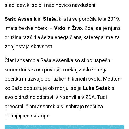
sledilcev, ki so bili nad novico navdušeni.
Sašo Avsenik
in
Staša
, ki sta se poročila leta 2019,
imata že dve hčerki –
Vido
in
Živo
. Zdaj se je njuna
družina razširila še za enega člana, katerega ime za
zdaj ostaja skrivnost.
Člani ansambla Saša Avsenika so si po uspešni
koncertni sezoni privoščili nekaj zasluženega
počitka in uživajo po različnih koncih sveta. Medtem
ko Sašo dopustuje ob morju, se je
Luka Sešek
s
svojo družino odpravil v Nashville v ZDA. Tudi
preostali člani ansambla si nabirajo moči za
prihajajoče nastope.