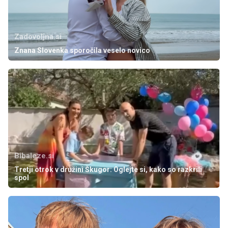
Zadovoljna.si
Znana Slovenka sporočila veselo novico
Bibaleze.si
Tretji otrok v družini Škugor: Oglejte si, kako so razkrili
spol