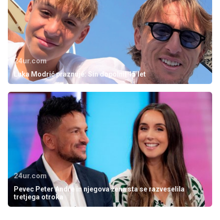
24ur.com
Luka Modrić praznuje: Sin dopolnil 15 let
24ur.com
Pevec Peter Andre in njegova žena sta se razveselila
tretjega otroka