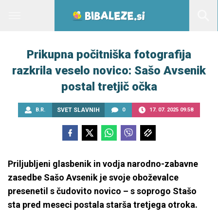
Prikupna počitniška fotografija
razkrila veselo novico: Sašo Avsenik
postal tretjič očka
B.R.
SVET SLAVNIH
0
17. 07. 2025 09.58
Priljubljeni glasbenik in vodja narodno-zabavne
zasedbe Sašo Avsenik je svoje oboževalce
presenetil s čudovito novico – s soprogo Stašo
sta pred meseci postala starša tretjega otroka.