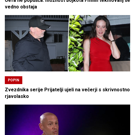
Uefa ne popušča: možnost bojkota Fifinih tekmovanj še
vedno obstaja
POPIN
Zvezdnika serije Prijatelji ujeli na večerji s skrivnostno
rjavolasko