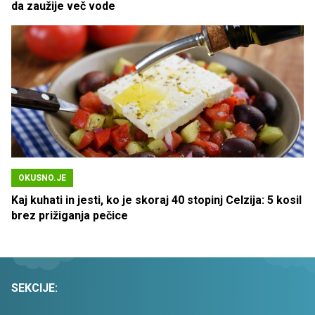
da zaužije več vode
OKUSNO.JE
Kaj kuhati in jesti, ko je skoraj 40 stopinj Celzija: 5 kosil
brez prižiganja pečice
SEKCIJE: