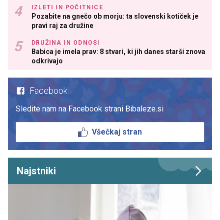
IZLETI IN POČITNICE
Pozabite na gnečo ob morju: ta slovenski kotiček je
pravi raj za družine
DRUŽINA IN ODNOSI
Babica je imela prav: 8 stvari, ki jih danes starši znova
odkrivajo
Facebook
Sledite nam na Facebook strani Bibaleze.si
Všečkaj stran
Najstniki