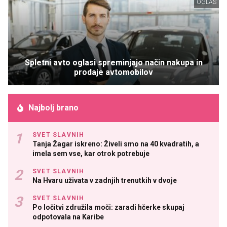
OGLAS
Spletni avto oglasi spreminjajo način nakupa in
prodaje avtomobilov
Najbolj brano
SVET SLAVNIH
Tanja Žagar iskreno: Živeli smo na 40 kvadratih, a
imela sem vse, kar otrok potrebuje
SVET SLAVNIH
Na Hvaru uživata v zadnjih trenutkih v dvoje
SVET SLAVNIH
Po ločitvi združila moči: zaradi hčerke skupaj
odpotovala na Karibe