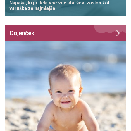
Napaka, ki jo dela vse več staršev: zaslon kot
varuška za najmlajše
Dojenček