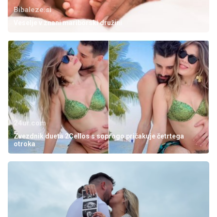
Bibaleze.si
Veselje v znani mariborski družini
24ur.com
Zvezdnik dueta 2Cellos s soprogo pričakuje četrtega
otroka