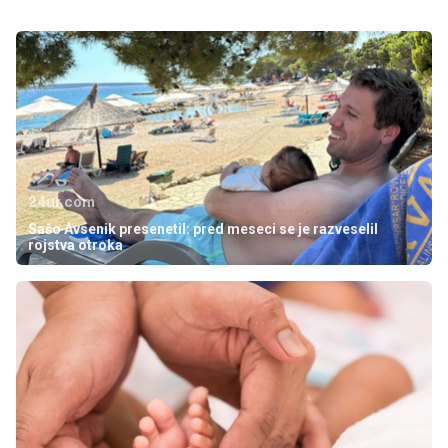
24ur.com
Sašo Avsenik presenetil: pred meseci se je razveselil
rojstva otroka