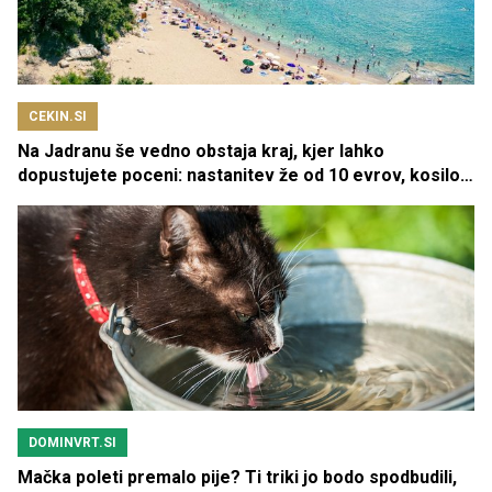
CEKIN.SI
Na Jadranu še vedno obstaja kraj, kjer lahko
dopustujete poceni: nastanitev že od 10 evrov, kosilo
za pet evrov
DOMINVRT.SI
Mačka poleti premalo pije? Ti triki jo bodo spodbudili,