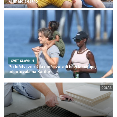
ki imajo sestro
SVET SLAVNIH
Po ločitvi združila moči: zaradi hčerke skupaj
odpotovala na Karibe
OGLAS