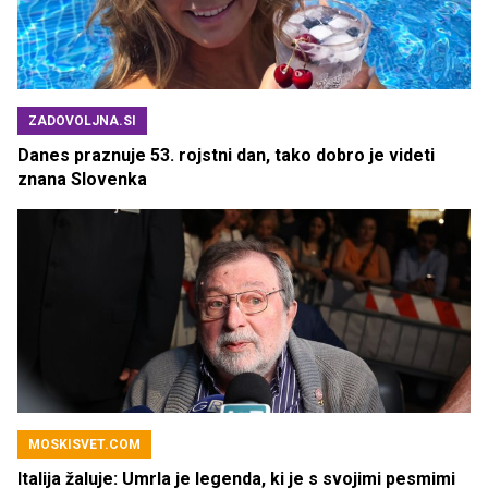
ZADOVOLJNA.SI
Danes praznuje 53. rojstni dan, tako dobro je videti
znana Slovenka
MOSKISVET.COM
Italija žaluje: Umrla je legenda, ki je s svojimi pesmimi