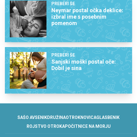
PREBERI ŠE
Neymar postal očka deklice:
izbral ime s posebnim
pomenom
PREBERI ŠE
Sanjski moški postal oče:
Dobil je sina
SAŠO AVSENIK
DRUŽINA
OTROK
NOVICA
GLASBENIK
ROJSTVO OTROKA
POČITNICE NA MORJU