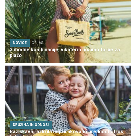
NOVICE
OGLAS
3 modne kombinacije, v katerih nosimo torbe za
plažo
DRUŽINA IN ODNOSI
Raziskava razkrila nepričakovano prednost otrok,