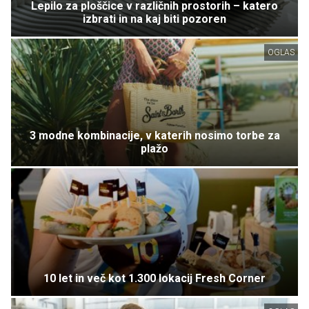
Lepilo za ploščice v različnih prostorih – katero
izbrati in na kaj biti pozoren
OGLAS
3 modne kombinacije, v katerih nosimo torbe za
plažo
10 let in več kot 1.300 lokacij Fresh Corner