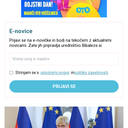
E-novice
Prijavi se na e-novičke in bodi na tekočem z aktualnimi
novicami. Zate jih pripravlja uredništvo Bibaleze.si.
Strinjam se s
splošnimi pogoji
in
politiko zasebnosti
.
PRIJAVI SE