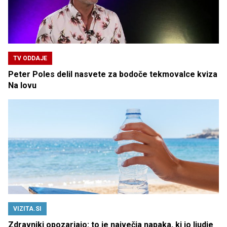
TV ODDAJE
Peter Poles delil nasvete za bodoče tekmovalce kviza
Na lovu
VIZITA.SI
Zdravniki opozarjajo: to je največja napaka, ki jo ljudje