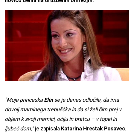
novico delila na družbenih omrežjih.
"Moja princeska
Elin
se je danes odločila, da ima
dovolj maminega trebuščka in da si želi čim prej v
objem k svoji mamici, očiju in bratcu – v topel in
ljubeč dom,"
je zapisala
Katarina Hrestak Posavec
.