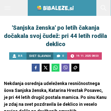
'Sanjska ženska' po letih čakanja
dočakala svoj čudež: pri 44 letih rodila
deklico
B.R.
SVET SLAVNIH
0
19. 11. 2025 08.50
Nekdanja osrednja udeleženka resničnostnega
šova Sanjska ženska, Katarina Hrestak Posavec,
je pri 44 letih drugič postala mamica. Po sinu Kanu
je zdaj na svet pozdravila še deklico in veselo