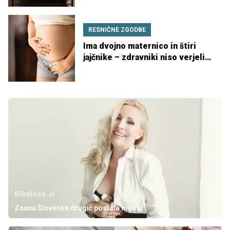
peterčke
RESNIČNE ZGODBE
Ima dvojno maternico in štiri
jajčnike – zdravniki niso verjeli,
da bo lahko rodila
Bibaleze.si
Znana Slovenka drugič postala mama