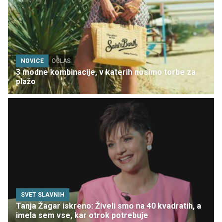
NOVICE
OGLAS
3 modne kombinacije, v katerih nosimo torbe za
plažo
SVET SLAVNIH
Tanja Žagar iskreno: Živeli smo na 40 kvadratih, a
imela sem vse, kar otrok potrebuje