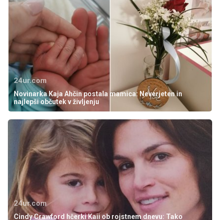
24ur.com
Novinarka Kaja Ahčin postala mamica: Neverjeten in
najlepši občutek v življenju
24ur.com
Cindy Crawford hčerki Kaii ob rojstnem dnevu: Tako