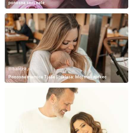
ponosna sem nate
Bibaleze.si
Ponosna mamica Tjaša Steklasa: Moj mali njokec