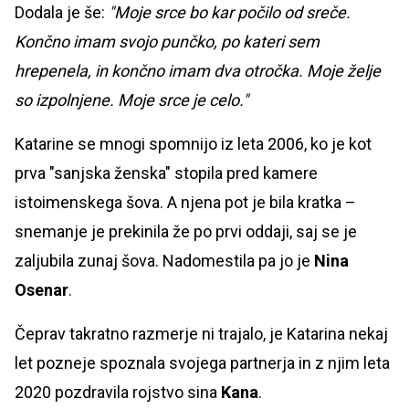
Dodala je še:
"Moje srce bo kar počilo od sreče.
Končno imam svojo punčko, po kateri sem
hrepenela, in končno imam dva otročka. Moje želje
so izpolnjene. Moje srce je celo."
Katarine se mnogi spomnijo iz leta 2006, ko je kot
prva "sanjska ženska" stopila pred kamere
istoimenskega šova. A njena pot je bila kratka –
snemanje je prekinila že po prvi oddaji, saj se je
zaljubila zunaj šova. Nadomestila pa jo je
Nina
Osenar
.
Čeprav takratno razmerje ni trajalo, je Katarina nekaj
let pozneje spoznala svojega partnerja in z njim leta
2020 pozdravila rojstvo sina
Kana
.