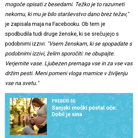
mogoče opisati z besedami. Težko je to razumeti
nekomu, ki mu je bilo starševstvo dano brez težav,"
je zapisala maja na Facebooku. Ob tem je
spodbudila tudi druge ženske, ki se srečujejo s
podobnimi izzivi:
"Vsem ženskam, ki se spopadate s
podobnimi izzivi, želim sporočiti: ne obupajte.
Verjemite vase. Ljubezen premaga vse in za vse vas
držim pesti. Meni pomeni vloga mamice v življenju
vse na svetu."
PREBERI ŠE
Sanjski moški postal oče:
Dobil je sina