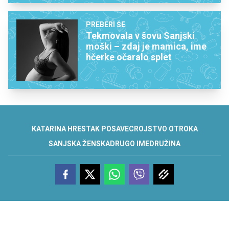
PREBERI ŠE
Tekmovala v šovu Sanjski
moški – zdaj je mamica, ime
hčerke očaralo splet
KATARINA HRESTAK POSAVEC
ROJSTVO OTROKA
SANJSKA ŽENSKA
DRUGO IME
DRUŽINA