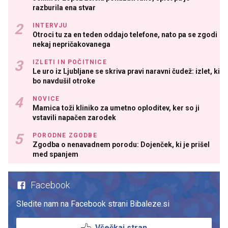
razburila ena stvar
INTERVJU
Otroci tu za en teden oddajo telefone, nato pa se zgodi
nekaj nepričakovanega
IZLETI IN POČITNICE
Le uro iz Ljubljane se skriva pravi naravni čudež: izlet, ki
bo navdušil otroke
NOVICE
Mamica toži kliniko za umetno oploditev, ker so ji
vstavili napačen zarodek
PORODNE ZGODBE
Zgodba o nenavadnem porodu: Dojenček, ki je prišel
med spanjem
Facebook
Sledite nam na Facebook strani Bibaleze.si
Všečkaj stran