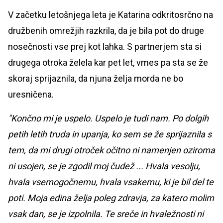
V začetku letošnjega leta je Katarina odkritosrčno na
družbenih omrežjih razkrila, da je bila pot do druge
nosečnosti vse prej kot lahka. S partnerjem sta si
drugega otroka želela kar pet let, vmes pa sta se že
skoraj sprijaznila, da njuna želja morda ne bo
uresničena.
"Končno mi je uspelo. Uspelo je tudi nam. Po dolgih
petih letih truda in upanja, ko sem se že sprijaznila s
tem, da mi drugi otroček očitno ni namenjen oziroma
ni usojen, se je zgodil moj čudež ... Hvala vesolju,
hvala vsemogočnemu, hvala vsakemu, ki je bil del te
poti. Moja edina želja poleg zdravja, za katero molim
vsak dan, se je izpolnila. Te sreče in hvaležnosti ni