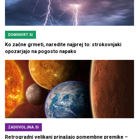
DOMINVRT.SI
Ko začne grmeti, naredite najprej to: strokovnjaki
opozarjajo na pogosto napako
ZADOVOLJNA.SI
Retrogradni velikani prinašajo pomembne premike –