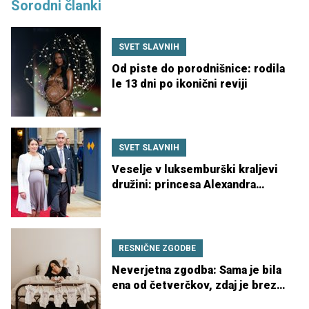
Sorodni članki
SVET SLAVNIH
Od piste do porodnišnice: rodila
le 13 dni po ikonični reviji
SVET SLAVNIH
Veselje v luksemburški kraljevi
družini: princesa Alexandra
rodila drugega otroka
RESNIČNE ZGODBE
Neverjetna zgodba: Sama je bila
ena od četverčkov, zdaj je brez
medicinske pomoči rodila