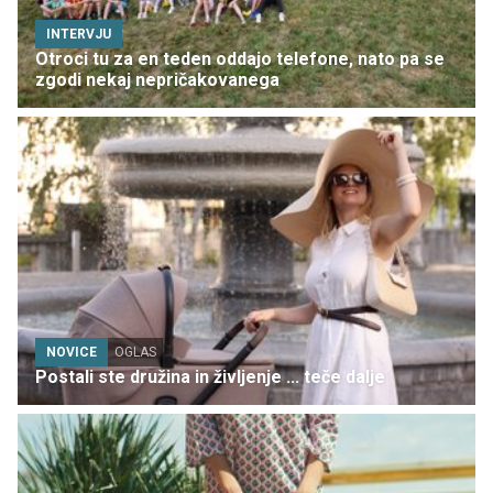
INTERVJU
Otroci tu za en teden oddajo telefone, nato pa se
zgodi nekaj nepričakovanega
NOVICE
OGLAS
Postali ste družina in življenje ... teče dalje