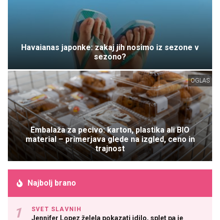
Havaianas japonke: zakaj jih nosimo iz sezone v
sezono?
OGLAS
Embalaža za pecivo: karton, plastika ali BIO
material – primerjava glede na izgled, ceno in
trajnost
Najbolj brano
SVET SLAVNIH
Jennifer Lopez želela pokazati idilo, splet pa je