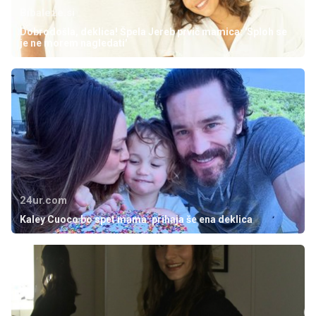
Bibaleze.si
Dobrodošla, deklica! Špela Jereb prvič mamica: 'Sploh se
je ne morem nagledati'
24ur.com
Kaley Cuoco bo spet mama: prihaja še ena deklica