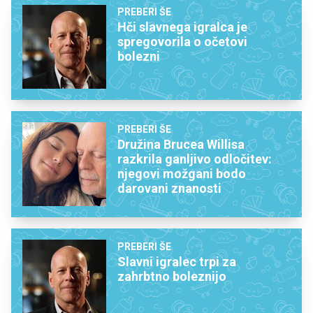
PREBERI ŠE
Hči slavnega igralca je
spregovorila o očetovi
bolezni
PREBERI ŠE
Družina Brucea Willisa
razkrila ganljivo odločitev:
njegovi možgani bodo
darovani znanosti
PREBERI ŠE
Slavni igralec trpi za
zahrbtno boleznijo