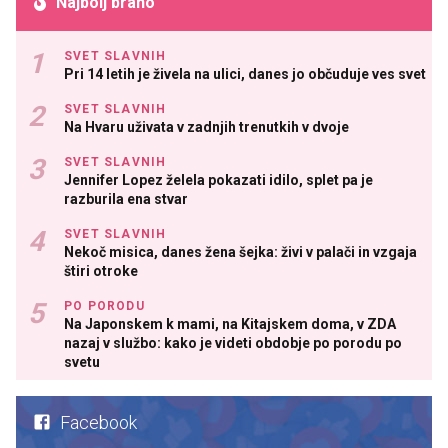
Najbolj brano
SVET SLAVNIH
Pri 14 letih je živela na ulici, danes jo občuduje ves svet
SVET SLAVNIH
Na Hvaru uživata v zadnjih trenutkih v dvoje
SVET SLAVNIH
Jennifer Lopez želela pokazati idilo, splet pa je
razburila ena stvar
SVET SLAVNIH
Nekoč misica, danes žena šejka: živi v palači in vzgaja
štiri otroke
PO PORODU
Na Japonskem k mami, na Kitajskem doma, v ZDA
nazaj v službo: kako je videti obdobje po porodu po
svetu
Facebook