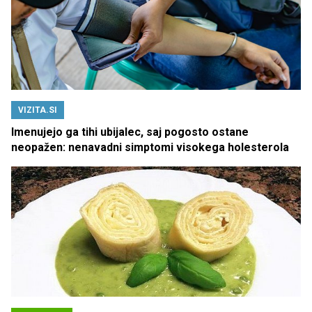
VIZITA.SI
Imenujejo ga tihi ubijalec, saj pogosto ostane
neopažen: nenavadni simptomi visokega holesterola