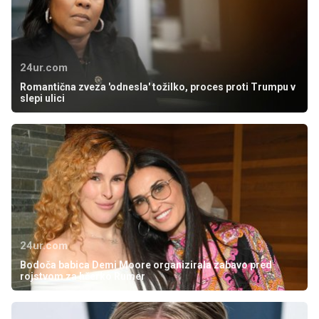
24ur.com
Romantična zveza 'odnesla' tožilko, proces proti Trumpu v
slepi ulici
24ur.com
Bodoča babica Demi Moore organizirala zabavo pred
rojstvom za hčerko Rumer