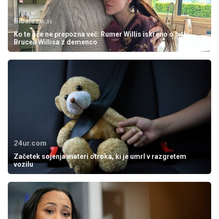
Bibaleze.si
Ko te oče ne prepozna več: Rumer Willis iskreno o bitki
Brucea Willisa z demenco
24ur.com
Začetek sojenja materi otroka, ki je umrl v razgretem
vozilu