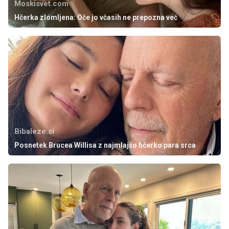
Moskisvet.com
Hčerka zlomljena: Oče jo včasih ne prepozna več
Bibaleze.si
Posnetek Brucea Willisa z najmlajšo hčerko para srca