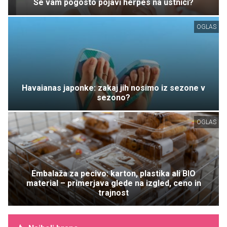
Se vam pogosto pojavi herpes na ustnici?
OGLAS
Havaianas japonke: zakaj jih nosimo iz sezone v
sezono?
OGLAS
Embalaža za pecivo: karton, plastika ali BIO
material – primerjava glede na izgled, ceno in
trajnost