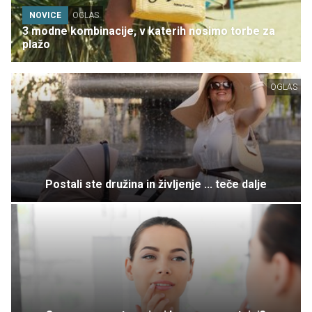
NOVICE
OGLAS
3 modne kombinacije, v katerih nosimo torbe za
plažo
OGLAS
Postali ste družina in življenje ... teče dalje