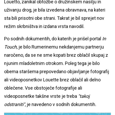
Louetto, zanikal obtožbe o družinskem nasilju in
uživanju drog, je bila izvedena obravnava, na kateri
sta bili prisotni obe strani. Takrat je bil sprejet nov
režim skrbništva in izdana vrsta navodil.
Po sodnih dokumentih, do katerih je prišel portal
In
Touch
, je bilo Rumerinemu nekdanjemu partnerju
naročeno, da se ne sme kopati brez oblačil skupaj z
njunim mladoletnim otrokom. Poleg tega je bilo
obema staršema prepovedano objavljanje fotografij
ali videoposnetkov Louette brez oblačil ali delno
oblečene. Vse obstoječe fotografije ali
videoposnetke takšne vrste je treba
"takoj
odstraniti"
, je navedeno v sodnih dokumentih.