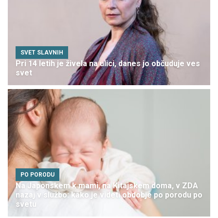
SVET SLAVNIH
Pri 14 letih je živela na ulici, danes jo občuduje ves
svet
PO PORODU
Na Japonskem k mami, na Kitajskem doma, v ZDA
nazaj v službo: kako je videti obdobje po porodu po
svetu