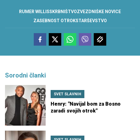
RUMER WILLIS
SKRBNIŠTVO
ZVEZDNIŠKE NOVICE
ZASEBNOST OTROK
STARŠEVSTVO
Sorodni članki
SVET SLAVNIH
Henry: "Navijal bom za Bosno
zaradi svojih otrok"
SVET SLAVNIH