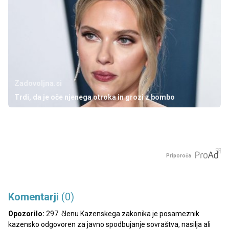
Zadovoljna.si
Trdi, da je oče njenega otroka in grozi z bombo
Priporoča
Komentarji
(0)
Opozorilo:
297. členu Kazenskega zakonika je posameznik
kazensko odgovoren za javno spodbujanje sovraštva, nasilja ali