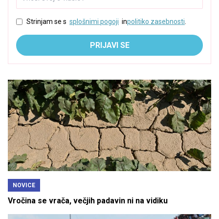
Strinjam se s
splošnimi pogoji
in
politiko zasebnosti
.
PRIJAVI SE
NOVICE
Vročina se vrača, večjih padavin ni na vidiku