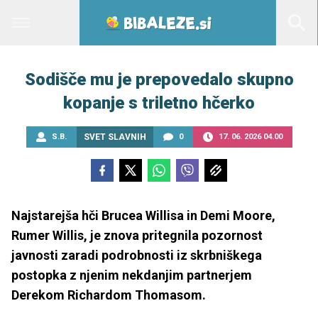
Sodišče mu je prepovedalo skupno
kopanje s triletno hčerko
S.B.
SVET SLAVNIH
0
17. 06. 2026 04.00
Najstarejša hči Brucea Willisa in Demi Moore,
Rumer Willis, je znova pritegnila pozornost
javnosti zaradi podrobnosti iz skrbniškega
postopka z njenim nekdanjim partnerjem
Derekom Richardom Thomasom.