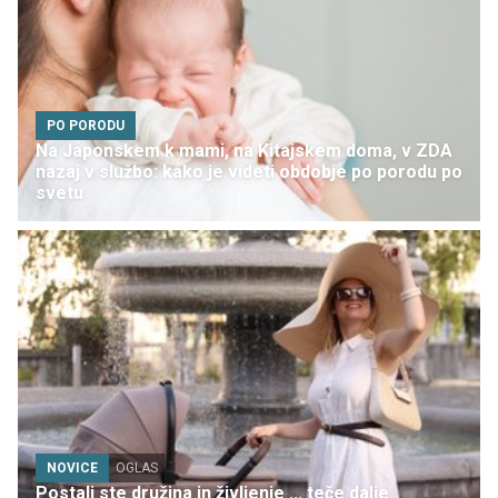
PO PORODU
Na Japonskem k mami, na Kitajskem doma, v ZDA
nazaj v službo: kako je videti obdobje po porodu po
svetu
NOVICE
OGLAS
Postali ste družina in življenje ... teče dalje