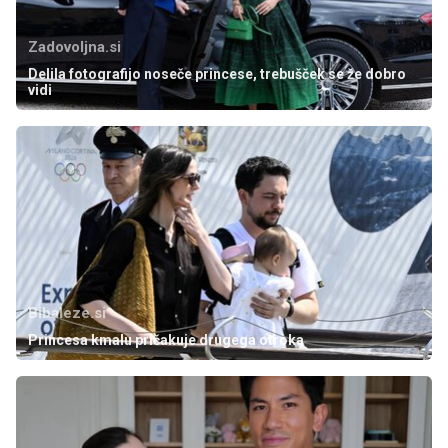
Zadovoljna.si
Delila fotografijo noseče princese, trebušček se že dobro
vidi
Bibaleze.si
Princesa kmalu pričakuje drugega otroka