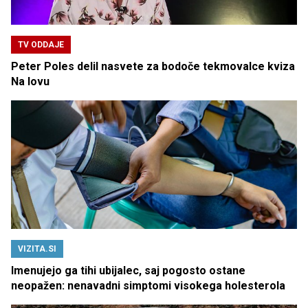
TV ODDAJE
Peter Poles delil nasvete za bodoče tekmovalce kviza
Na lovu
VIZITA.SI
Imenujejo ga tihi ubijalec, saj pogosto ostane
neopažen: nenavadni simptomi visokega holesterola