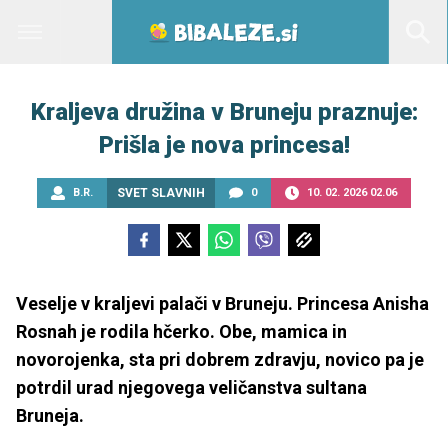
Kraljeva družina v Bruneju praznuje:
Prišla je nova princesa!
B.R.
SVET SLAVNIH
0
10. 02. 2026 02.06
Veselje v kraljevi palači v Bruneju. Princesa Anisha
Rosnah je rodila hčerko. Obe, mamica in
novorojenka, sta pri dobrem zdravju, novico pa je
potrdil urad njegovega veličanstva sultana
Bruneja.