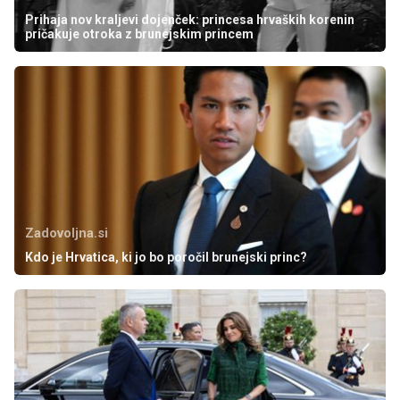
Prihaja nov kraljevi dojenček: princesa hrvaških korenin
pričakuje otroka z brunejskim princem
Zadovoljna.si
Kdo je Hrvatica, ki jo bo poročil brunejski princ?