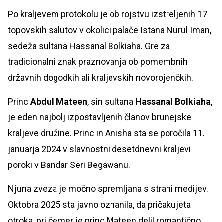
Po kraljevem protokolu je ob rojstvu izstreljenih 17
topovskih salutov v okolici palače Istana Nurul Iman,
sedeža sultana Hassanal Bolkiaha. Gre za
tradicionalni znak praznovanja ob pomembnih
državnih dogodkih ali kraljevskih novorojenčkih.
Princ
Abdul Mateen
, sin sultana
Hassanal Bolkiaha
,
je eden najbolj izpostavljenih članov brunejske
kraljeve družine. Princ in Anisha sta se poročila 11.
januarja 2024 v slavnostni desetdnevni kraljevi
poroki v Bandar Seri Begawanu.
Njuna zveza je močno spremljana s strani medijev.
Oktobra 2025 sta javno oznanila, da pričakujeta
otroka, pri čemer je princ Mateen delil romantično