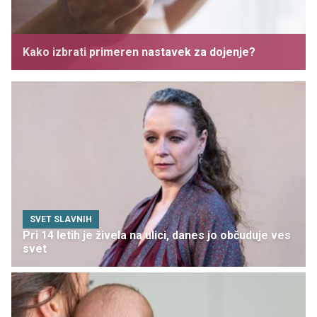
Kako izbrati primeren nastavek za dojenje?
SVET SLAVNIH
Pri 14 letih je živela na ulici, danes jo občuduje ves
svet