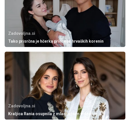
Zadovoljna.si
Tako prisrčna je hčerka princese hrvaških korenin
Zadovoljna.si
Kraljica Rania osupnila z mladostnim videzom