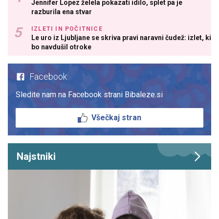
Jennifer Lopez želela pokazati idilo, splet pa je
razburila ena stvar
IZLETI IN POČITNICE
Le uro iz Ljubljane se skriva pravi naravni čudež: izlet, ki
bo navdušil otroke
Facebook
Sledite nam na Facebook strani Bibaleze.si
Všečkaj stran
Najstniki