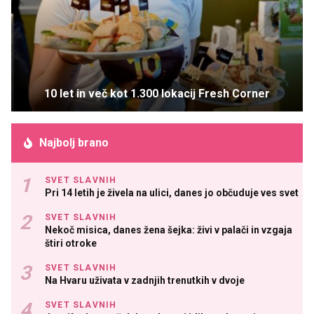
10 let in več kot 1.300 lokacij Fresh Corner
Najbolj brano
SVET SLAVNIH
Pri 14 letih je živela na ulici, danes jo občuduje ves svet
SVET SLAVNIH
Nekoč misica, danes žena šejka: živi v palači in vzgaja
štiri otroke
SVET SLAVNIH
Na Hvaru uživata v zadnjih trenutkih v dvoje
SVET SLAVNIH