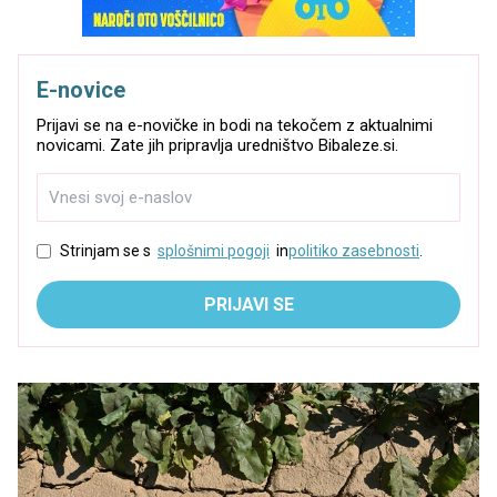
E-novice
Prijavi se na e-novičke in bodi na tekočem z aktualnimi
novicami. Zate jih pripravlja uredništvo Bibaleze.si.
Strinjam se s
splošnimi pogoji
in
politiko zasebnosti
.
PRIJAVI SE