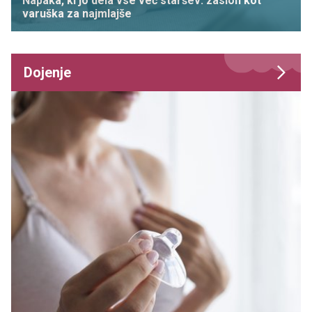
Napaka, ki jo dela vse več staršev: zaslon kot
varuška za najmlajše
Dojenje