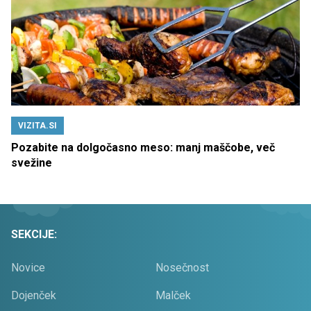
VIZITA.SI
Pozabite na dolgočasno meso: manj maščobe, več
svežine
SEKCIJE:
Novice
Nosečnost
Dojenček
Malček