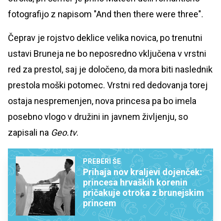
fotografijo z napisom "And then there were three".
Čeprav je rojstvo deklice velika novica, po trenutni
ustavi Bruneja ne bo neposredno vključena v vrstni
red za prestol, saj je določeno, da mora biti naslednik
prestola moški potomec. Vrstni red dedovanja torej
ostaja nespremenjen, nova princesa pa bo imela
posebno vlogo v družini in javnem življenju, so
zapisali na
Geo.tv
.
PREBERI ŠE
Prihaja nov kraljevi dojenček:
princesa hrvaških korenin
pričakuje otroka z brunejskim
princem