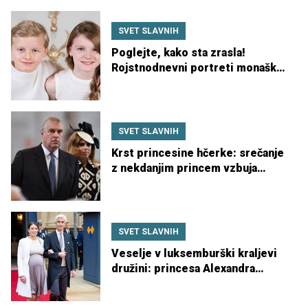
SVET SLAVNIH
Poglejte, kako sta zrasla!
Rojstnodnevni portreti monaških
dvojčkov
SVET SLAVNIH
Krst princesine hčerke: srečanje
z nekdanjim princem vzbuja
strah
SVET SLAVNIH
Veselje v luksemburški kraljevi
družini: princesa Alexandra
rodila drugega otroka