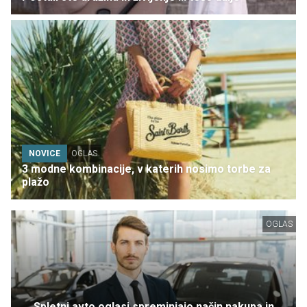
NOVICE
OGLAS
3 modne kombinacije, v katerih nosimo torbe za
plažo
OGLAS
Spletni avto oglasi spreminjajo način nakupa in