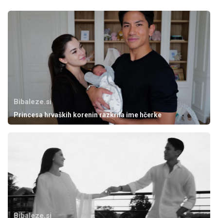
Bibaleze.si
Princesa hrvaških korenin razkrila ime hčerke
Bibaleze.si