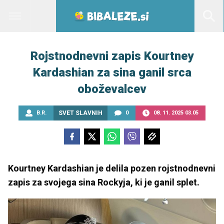
Rojstnodnevni zapis Kourtney
Kardashian za sina ganil srca
oboževalcev
B.R.
SVET SLAVNIH
0
08. 11. 2025 03.05
Kourtney Kardashian je delila pozen rojstnodnevni
zapis za svojega sina Rockyja, ki je ganil splet.