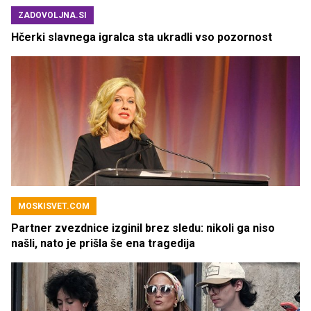
ZADOVOLJNA.SI
Hčerki slavnega igralca sta ukradli vso pozornost
MOSKISVET.COM
Partner zvezdnice izginil brez sledu: nikoli ga niso
našli, nato je prišla še ena tragedija