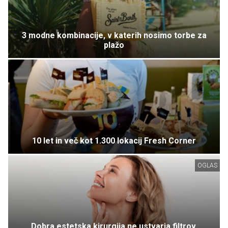
3 modne kombinacije, v katerih nosimo torbe za
plažo
10 let in več kot 1.300 lokacij Fresh Corner
OGLAS
Dobra estetska kirurgija ne ustvarja filtrov,