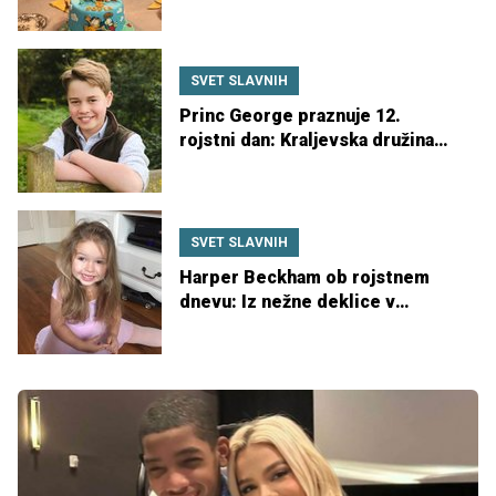
dan
SVET SLAVNIH
Princ George praznuje 12.
rojstni dan: Kraljevska družina
objavila nov portret
SVET SLAVNIH
Harper Beckham ob rojstnem
dnevu: Iz nežne deklice v
samozavestno najstnico