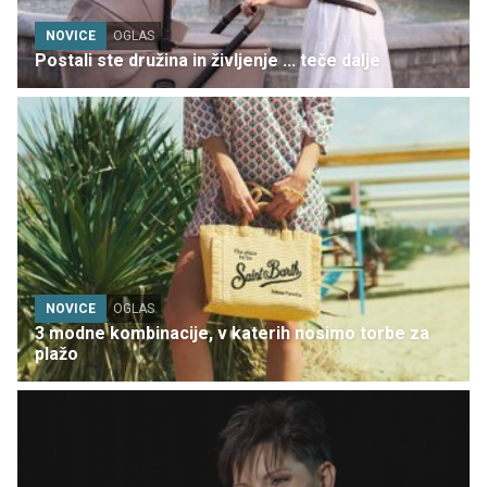
NOVICE
OGLAS
Postali ste družina in življenje ... teče dalje
NOVICE
OGLAS
3 modne kombinacije, v katerih nosimo torbe za
plažo