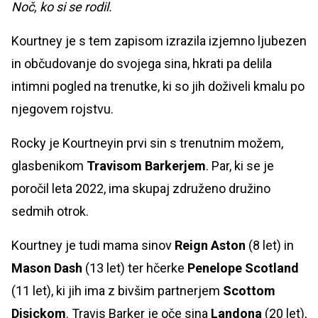
Noč, ko si se rodil.
Kourtney je s tem zapisom izrazila izjemno ljubezen
in občudovanje do svojega sina, hkrati pa delila
intimni pogled na trenutke, ki so jih doživeli kmalu po
njegovem rojstvu.
Rocky je Kourtneyin prvi sin s trenutnim možem,
glasbenikom
Travisom Barkerjem
. Par, ki se je
poročil leta 2022, ima skupaj združeno družino
sedmih otrok.
Kourtney je tudi mama sinov
Reign Aston
(8 let) in
Mason Dash
(13 let) ter hčerke
Penelope Scotland
(11 let), ki jih ima z bivšim partnerjem
Scottom
Disickom
. Travis Barker je oče sina
Landona
(20 let),