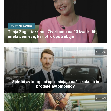
SVET SLAVNIH
Tanja Žagar iskreno: Živeli smo na 40 kvadratih, a
imela sem vse, kar otrok potrebuje
OGLAS
Spletni avto oglasi spreminjajo način nakupa in
prodaje avtomobilov
OGLAS