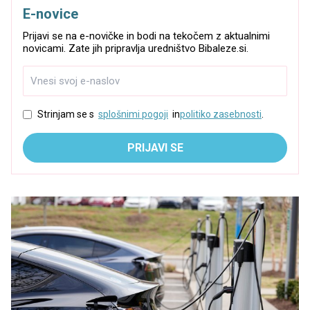
E-novice
Prijavi se na e-novičke in bodi na tekočem z aktualnimi
novicami. Zate jih pripravlja uredništvo Bibaleze.si.
Strinjam se s
splošnimi pogoji
in
politiko zasebnosti
.
PRIJAVI SE