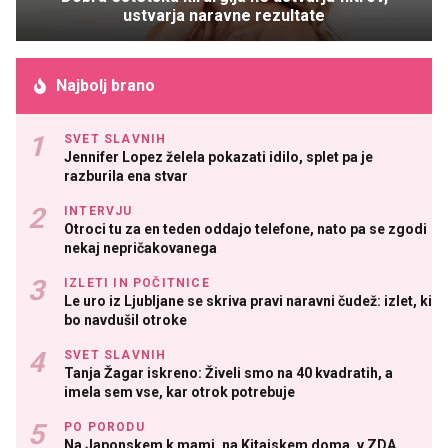
ustvarja naravne rezultate
Najbolj brano
SVET SLAVNIH
Jennifer Lopez želela pokazati idilo, splet pa je
razburila ena stvar
INTERVJU
Otroci tu za en teden oddajo telefone, nato pa se zgodi
nekaj nepričakovanega
IZLETI IN POČITNICE
Le uro iz Ljubljane se skriva pravi naravni čudež: izlet, ki
bo navdušil otroke
SVET SLAVNIH
Tanja Žagar iskreno: Živeli smo na 40 kvadratih, a
imela sem vse, kar otrok potrebuje
PO PORODU
Na Japonskem k mami, na Kitajskem doma, v ZDA