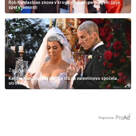
Rob Kardashian znova v krogu družine: po dolgem času
spet v javnosti
Zadovoljna.si
Kardashianova razkrila, da sta na valentinovo spočela
otroka
Priporoča