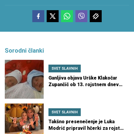
Sorodni članki
SVET SLAVNIH
Ganljiva objava Urške Klakočar
Zupančič ob 13. rojstnem dnevu
njenih sinov
SVET SLAVNIH
Takšno presenečenje je Luka
Modrić pripravil hčerki za rojstni