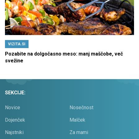
VIZITA.SI
Pozabite na dolgočasno meso: manj maščobe, več
svežine
SEKCIJE:
Novice
Nosečnost
Dojenček
Malček
Najstniki
Za mami