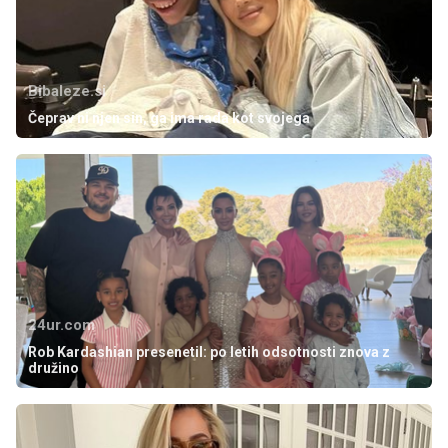
Bibaleze.si
Čeprav ni njen sin, ga ima rada kot svojega
24ur.com
Rob Kardashian presenetil: po letih odsotnosti znova z
družino