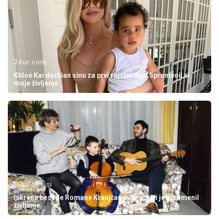
24ur.com
Khloé Kardashian sinu za prvi rojstni dan: Spremenil si
moje življenje
Bibaleze.si
Iskrene besede Romane Kranjčan o sinu, ki ji je spremenil
življenje