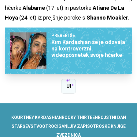
hčerke
Alabame
(17 let) in pastorke
Atiane De La
Hoya
(24 let) iz prejšnje poroke s
Shanno Moakler
.
PREBERI ŠE
Kim Kardashian se je odzvala
na kontroverzni
videoposnetek svoje hčerke
UI
KOURTNEY KARDASHIAN
ROCKY THIRTEEN
ROJSTNI DAN
STARŠEVSTVO
OTROCI
GANLJIV ZAPIS
OTROŠKE KNJIGE
ZVEZDNICA