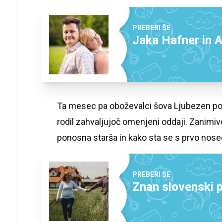
PREBERI ŠE
Jaka Hafner in A
Ta mesec pa oboževalci šova Ljubezen po d
rodil zahvaljujoč omenjeni oddaji. Zanimivo 
ponosna starša in kako sta se s prvo nose
PREBERI ŠE
Znan slovenski p