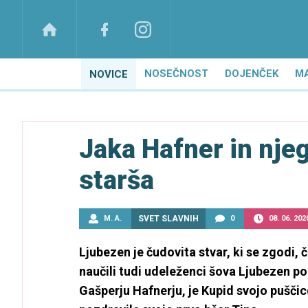
NOSEČNOST
DOJENČEK
M
NOVICE
Jaka Hafner in nje
starša
M. A.
SVET SLAVNIH
0
08. 06. 202
Ljubezen je čudovita stvar, ki se zgodi, č
naučili tudi udeleženci šova Ljubezen po
Gašperju Hafnerju, je Kupid svojo puščico