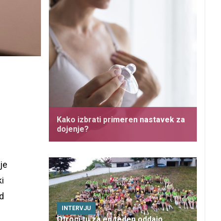
Kako izbrati primeren nastavek za
dojenje?
je
ki
od
INTERVJU
Otroci tu za en teden oddajo