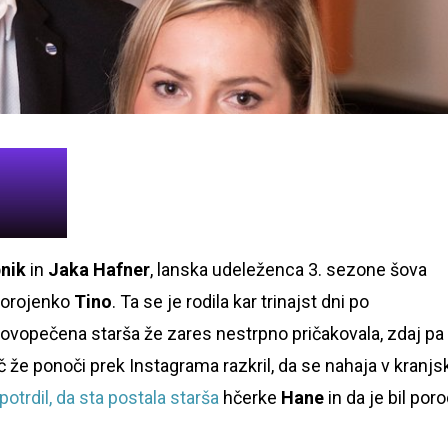
bnik
in
Jaka Hafner
, lanska udeleženca 3. sezone šova
vorojenko
Tino
. Ta se je rodila kar trinajst dni po
ovopečena starša že zares nestrpno pričakovala, zdaj pa 
 že ponoči prek Instagrama razkril, da se nahaja v kranjs
potrdil, da sta postala starša
hčerke
Hane
in da je bil por