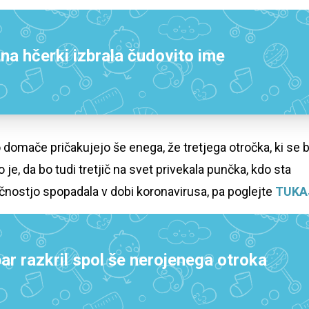
na hčerki izbrala čudovito ime
omače pričakujejo še enega, že tretjega otročka, ki se 
je, da bo tudi tretjič na svet privekala punčka, kdo sta
čnostjo spopadala v dobi koronavirusa, pa poglejte
TUKA
ar razkril spol še nerojenega otroka