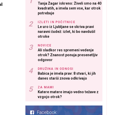
Tanja Žagar iskreno: Živeli smo na 40
ol
kvadratih, a imela sem vse, kar otrok
potrebuje
IZLETI IN POČITNICE
Le uro iz Ljubljane se skriva pravi
naravni čudež: izlet, ki bo navdušil
otroke
NOVICE
Ali sladkor res spremeni vedenje
otrok? Znanost ponuja presenetljiv
odgovor
DRUŽINA IN ODNOSI
Babica je imela prav: 8 stvari, ki jih
danes starši znova odkrivajo
ZA MAMI
Katere matere imajo vedno težave z
vzgojo otrok?
Facebook