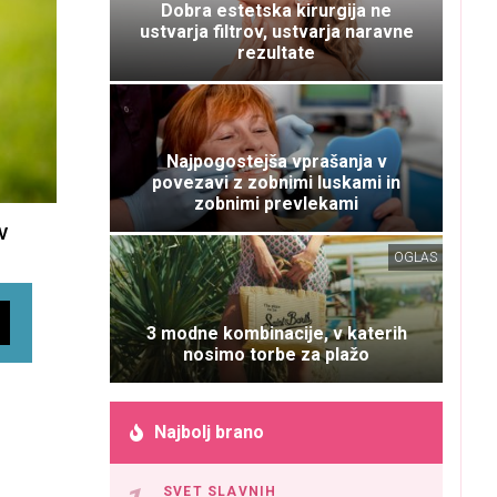
Dobra estetska kirurgija ne
ustvarja filtrov, ustvarja naravne
rezultate
Najpogostejša vprašanja v
povezavi z zobnimi luskami in
zobnimi prevlekami
V
OGLAS
3 modne kombinacije, v katerih
nosimo torbe za plažo
Najbolj brano
SVET SLAVNIH