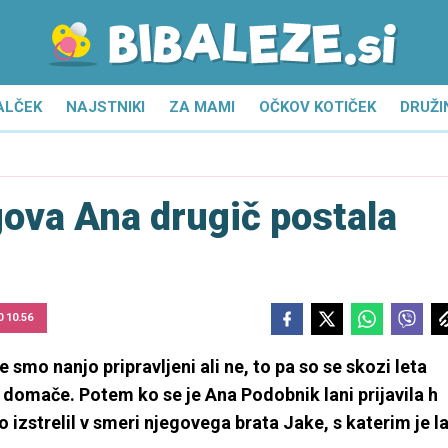
ALČEK
NAJSTNIKI
ZA MAMI
OČKOV KOTIČEK
DRUŽI
gova Ana drugič postala
0 10.56
e smo nanjo pripravljeni ali ne, to pa so se skozi leta
 domače. Potem ko se je Ana Podobnik lani prijavila h
 izstrelil v smeri njegovega brata Jake, s katerim je la