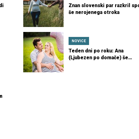
di
Znan slovenski par razkril sp
še nerojenega otroka
NOVICE
Teden dni po roku: Ana
(Ljubezen po domače) še
vedno čaka na hčerkico
m