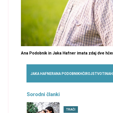
Ana Podobnik in Jaka Hafner imata zdaj dve hče
JAKA HAFNER
ANA PODOBNIK
HČI
ROJSTVO
TINA
H
Sorodni članki
TRAČI