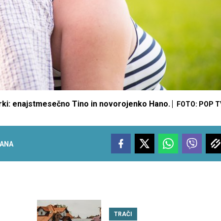
rki: enajstmesečno Tino in novorojenko Hano.
FOTO: POP T
ANA
TRAČI