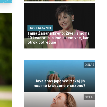
SVET SLAVNIH
Tanja Žagar iskreno: Živeli smo na
40 kvadratih, a imela sem vse, kar
otrok potrebuje
OGLAS
Havaianas japonke: zakaj jih
nosimo iz sezone v sezono?
OGLAS