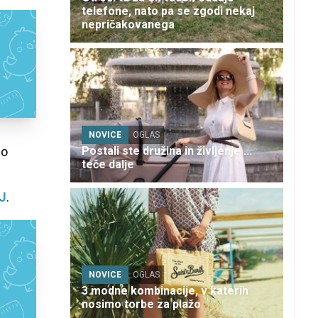
telefone, nato pa se zgodi nekaj
nepričakovanega
NOVICE
OGLAS
bo
Postali ste družina in življenje ...
teče dalje
J
.
NOVICE
OGLAS
3 modne kombinacije, v katerih
nosimo torbe za plažo