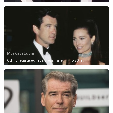
Moskisvet.com
Od njunega usodnega srečanja je minilo 30 let