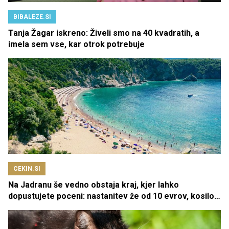
BIBALEZE.SI
Tanja Žagar iskreno: Živeli smo na 40 kvadratih, a
imela sem vse, kar otrok potrebuje
CEKIN.SI
Na Jadranu še vedno obstaja kraj, kjer lahko
dopustujete poceni: nastanitev že od 10 evrov, kosilo
za pet evrov