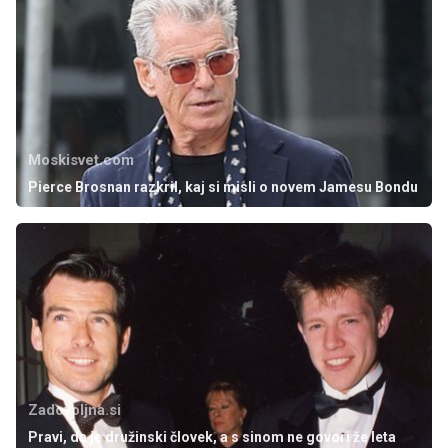
Moskisvet.com
Pierce Brosnan razkril, kaj si misli o novem Jamesu Bondu
Zadovoljna.si
Pravi, da je družinski človek, a s sinom ne govori že leta