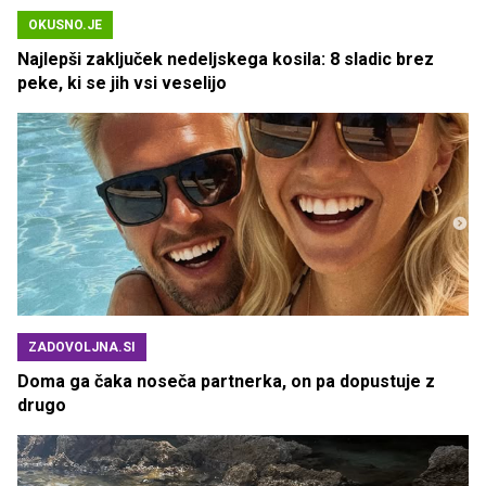
OKUSNO.JE
Najlepši zaključek nedeljskega kosila: 8 sladic brez
peke, ki se jih vsi veselijo
ZADOVOLJNA.SI
Doma ga čaka noseča partnerka, on pa dopustuje z
drugo