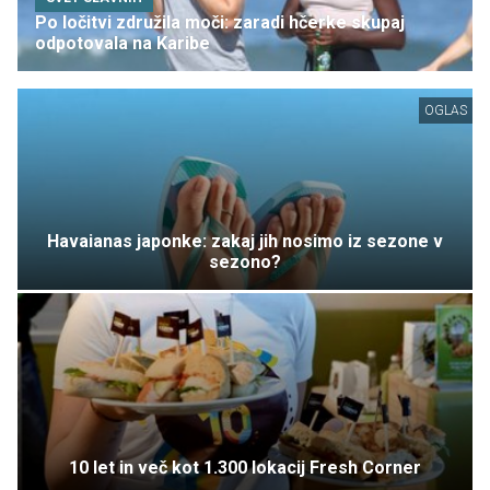
Po ločitvi združila moči: zaradi hčerke skupaj
odpotovala na Karibe
OGLAS
Havaianas japonke: zakaj jih nosimo iz sezone v
sezono?
10 let in več kot 1.300 lokacij Fresh Corner