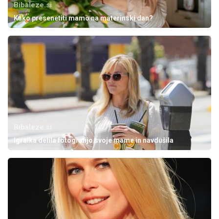
Bibaleze.si
Kako presenetiti mamo na materinski dan?
Bibaleze.si
Igralka delila fotografijo svoje mame in navdušila