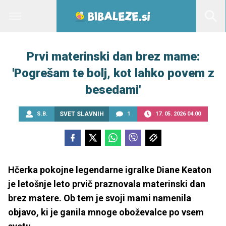
Prvi materinski dan brez mame:
'Pogrešam te bolj, kot lahko povem z
besedami'
S.B.
SVET SLAVNIH
1
17. 05. 2026 04.00
Hčerka pokojne legendarne igralke Diane Keaton
je letošnje leto prvič praznovala materinski dan
brez matere. Ob tem je svoji mami namenila
objavo, ki je ganila mnoge oboževalce po vsem