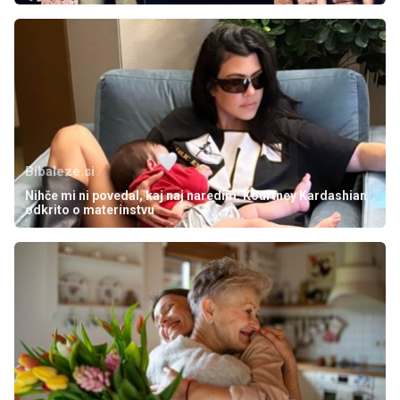
Bibaleze.si
Nihče mi ni povedal, kaj naj naredim: Kourtney Kardashian
odkrito o materinstvu