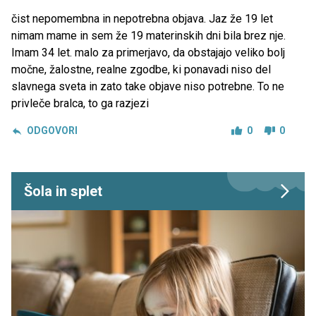
čist nepomembna in nepotrebna objava. Jaz že 19 let
nimam mame in sem že 19 materinskih dni bila brez nje.
Imam 34 let. malo za primerjavo, da obstajajo veliko bolj
močne, žalostne, realne zgodbe, ki ponavadi niso del
slavnega sveta in zato take objave niso potrebne. To ne
privleče bralca, to ga razjezi
ODGOVORI
0
0
Šola in splet