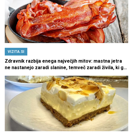
VIZITA.SI
Zdravnik razbija enega največjih mitov: mastna jetra
ne nastanejo zaradi slanine, temveč zaradi živila, ki ga
imamo vsi radi