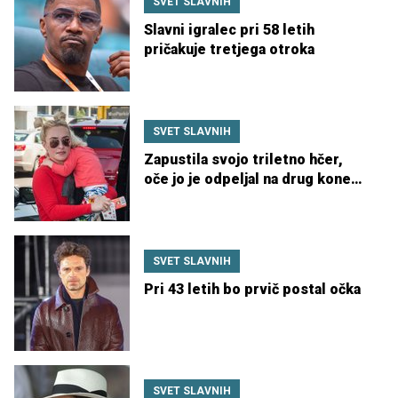
SVET SLAVNIH
Slavni igralec pri 58 letih
pričakuje tretjega otroka
SVET SLAVNIH
Zapustila svojo triletno hčer,
oče jo je odpeljal na drug konec
sveta
SVET SLAVNIH
Pri 43 letih bo prvič postal očka
SVET SLAVNIH