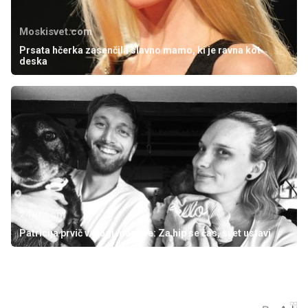
Moskisvet.com
Prsata hčerka zasenčila slavno mamo, ki je ravna kot
deska
24ur.com
Patricija prvič v vlogi mamice: Za hip se čas, svet ustavi