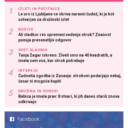
IZLETI IN POČITNICE
Le uro iz Ljubljane se skriva naravni čudež, ki je kot
ustvarjen za družinski izlet
NOVICE
Ali sladkor res spremeni vedenje otrok? Znanost
ponuja presenetljiv odgovor
SVET SLAVNIH
Tanja Žagar iskreno: Živeli smo na 40 kvadratih, a
imela sem vse, kar otrok potrebuje
INTERVJU
Čudovita zgodba iz Zasavja: otrokom podarjajo nekaj,
česar ni mogoče kupiti
DRUŽINA IN ODNOSI
Babica je imela prav: 8 stvari, ki jih danes starši znova
odkrivajo
Facebook