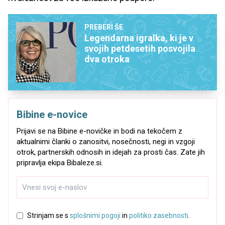
PREBERI ŠE
Legendarna igralka, ki je v
svojih petdesetih posvojila
dva otroka
Bibine e-novice
Prijavi se na Bibine e-novičke in bodi na tekočem z
aktualnimi članki o zanositvi, nosečnosti, negi in vzgoji
otrok, partnerskih odnosih in idejah za prosti čas. Zate jih
pripravlja ekipa Bibaleze.si.
Strinjam se s
splošnimi pogoji
in
politiko zasebnosti
.