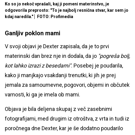
Ko so jo nekoč vprašali, kaj ji pomeni materinstvo, je
odgovorila preprosto: "To je najbolj resnična stvar, kar sem jo
kdaj naredila."
FOTO: Profimedia
Ganljiv poklon mami
V svoji objavi je Dexter zapisala, da je to prvi
materinski dan brez nje in dodala, da jo
"pogreša bolj,
kot lahko izrazi z besedami"
. Posebej je poudarila,
kako ji manjkajo vsakdanji trenutki, ki jih je prej
jemala za samoumevne, pogovori, objemi in občutek
varnosti, ki ga je imela ob mami.
Objava je bila deljena skupaj z več zasebnimi
fotografijami, med drugim iz otroštva, z vrta in tudi iz
poročnega dne Dexter, kar je še dodatno poudarilo