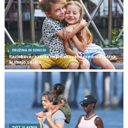
DRUŽINA IN ODNOSI
Raziskava razkrila nepričakovano prednost otrok,
ki imajo sestro
SVET SLAVNIH