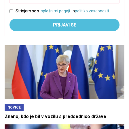
Strinjam se s
splošnimi pogoji
in
politiko zasebnosti
.
PRIJAVI SE
NOVICE
Znano, kdo je bil v vozilu s predsednico države