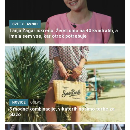
SVET SLAVNIH
Tanja Žagar iskreno: Živeli smo na 40 kvadratih, a
imela sem vse, kar otrok potrebuje
NOVICE
OGLAS
3 modne kombinacije, v katerih nosimo torbe za
plažo