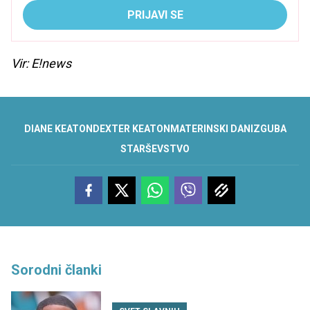
PRIJAVI SE
Vir: E!news
DIANE KEATON
DEXTER KEATON
MATERINSKI DAN
IZGUBA
STARŠEVSTVO
Sorodni članki