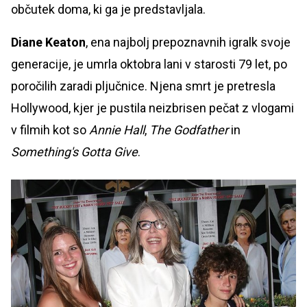
občutek doma, ki ga je predstavljala.
Diane Keaton
, ena najbolj prepoznavnih igralk svoje
generacije, je umrla oktobra lani v starosti 79 let, po
poročilih zaradi pljučnice. Njena smrt je pretresla
Hollywood, kjer je pustila neizbrisen pečat z vlogami
v filmih kot so
Annie Hall
,
The Godfather
in
Something's Gotta Give
.