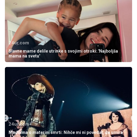
24ur.com
Slavne mame delile utrinke s svojimi otroki: 'Najboljša
mama na svetu'
24ur.com
Madonna o materini smrti: Nihče mi ni povedal, da umira