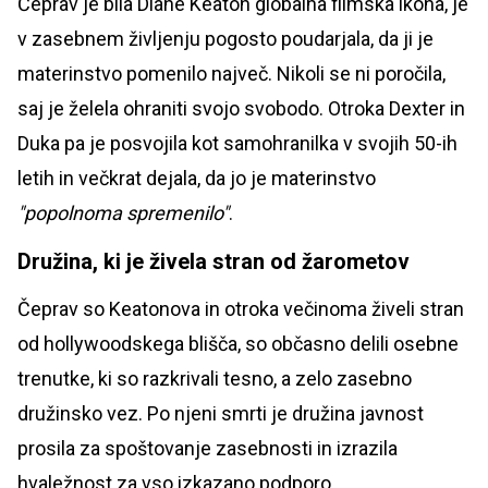
Čeprav je bila Diane Keaton globalna filmska ikona, je
v zasebnem življenju pogosto poudarjala, da ji je
materinstvo pomenilo največ. Nikoli se ni poročila,
saj je želela ohraniti svojo svobodo. Otroka Dexter in
Duka pa je posvojila kot samohranilka v svojih 50-ih
letih in večkrat dejala, da jo je materinstvo
"popolnoma spremenilo"
.
Družina, ki je živela stran od žarometov
Čeprav so Keatonova in otroka večinoma živeli stran
od hollywoodskega blišča, so občasno delili osebne
trenutke, ki so razkrivali tesno, a zelo zasebno
družinsko vez. Po njeni smrti je družina javnost
prosila za spoštovanje zasebnosti in izrazila
hvaležnost za vso izkazano podporo.