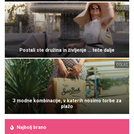
OGLAS
Postali ste družina in življenje ... teče dalje
OGLAS
3 modne kombinacije, v katerih nosimo torbe za
plažo
Najbolj brano