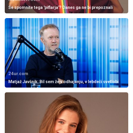
Se spomnite tega 'piflarja'? Danes ga ne bi prepoznali
24ur.com
Matjaž Javšnik: Bil sem že v odhajanju, v lebdeči svetlobi