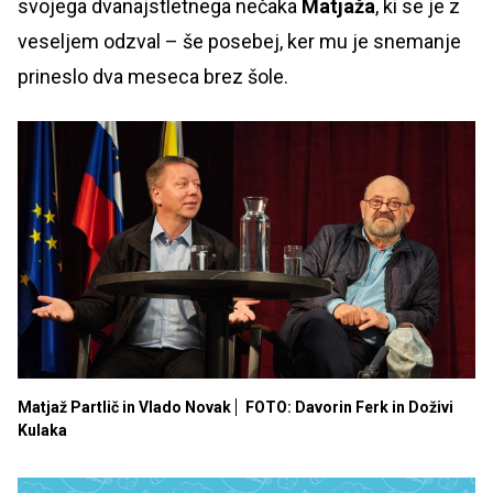
svojega dvanajstletnega nečaka
Matjaža
, ki se je z
veseljem odzval – še posebej, ker mu je snemanje
prineslo dva meseca brez šole.
Matjaž Partlič in Vlado Novak
FOTO: Davorin Ferk in Doživi
Kulaka