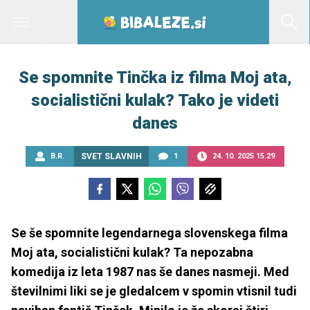
Se spomnite Tinčka iz filma Moj ata,
socialistični kulak? Tako je videti
danes
B.R.
SVET SLAVNIH
1
24. 10. 2025 15.29
Se še spomnite legendarnega slovenskega filma
Moj ata, socialistični kulak? Ta nepozabna
komedija iz leta 1987 nas še danes nasmeji. Med
številnimi liki se je gledalcem v spomin vtisnil tudi