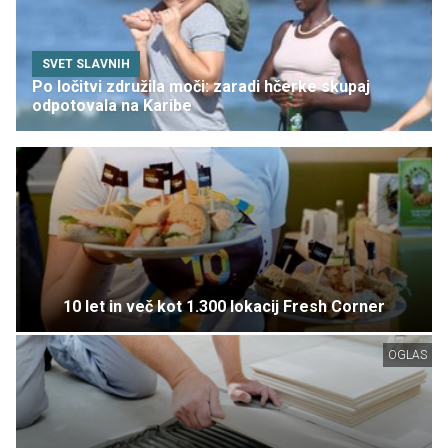
SVET SLAVNIH
Po ločitvi združila moči: zaradi hčerke skupaj
odpotovala na Karibe
10 let in več kot 1.300 lokacij Fresh Corner
OGLAS