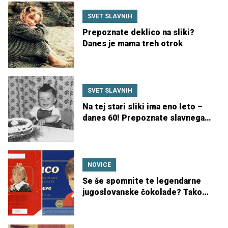
SVET SLAVNIH
Prepoznate deklico na sliki?
Danes je mama treh otrok
SVET SLAVNIH
Na tej stari sliki ima eno leto –
danes 60! Prepoznate slavnega
slovenskega pevca?
NOVICE
Se še spomnite te legendarne
jugoslovanske čokolade? Tako
sta danes videti Seka in Braco