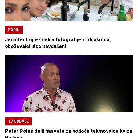
POPIN
Jennifer Lopez delila fotografije z otrokoma,
oboževalci niso navdušeni
TV ODDAJE
Peter Poles delil nasvete za bodoče tekmovalce kviza
Na lovu