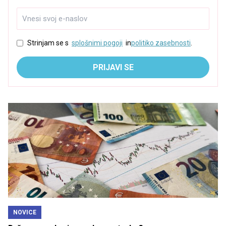
Strinjam se s
splošnimi pogoji
in
politiko zasebnosti
.
PRIJAVI SE
NOVICE