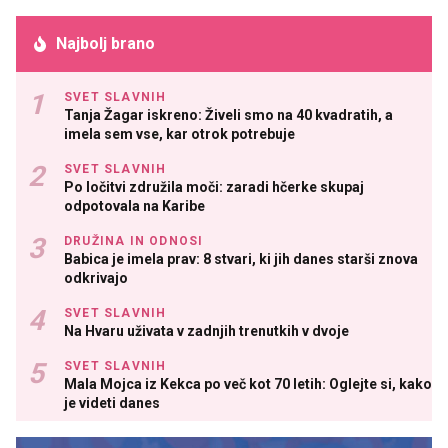
Najbolj brano
SVET SLAVNIH
Tanja Žagar iskreno: Živeli smo na 40 kvadratih, a
imela sem vse, kar otrok potrebuje
SVET SLAVNIH
Po ločitvi združila moči: zaradi hčerke skupaj
odpotovala na Karibe
DRUŽINA IN ODNOSI
Babica je imela prav: 8 stvari, ki jih danes starši znova
odkrivajo
SVET SLAVNIH
Na Hvaru uživata v zadnjih trenutkih v dvoje
SVET SLAVNIH
Mala Mojca iz Kekca po več kot 70 letih: Oglejte si, kako
je videti danes