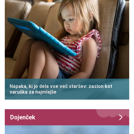
Napaka, ki jo dela vse več staršev: zaslon kot
varuška za najmlajše
Dojenček