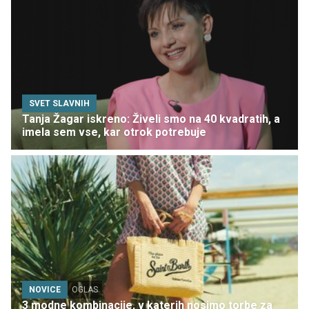
SVET SLAVNIH
Tanja Žagar iskreno: Živeli smo na 40 kvadratih, a
imela sem vse, kar otrok potrebuje
NOVICE
OGLAS
3 modne kombinacije, v katerih nosimo torbe za