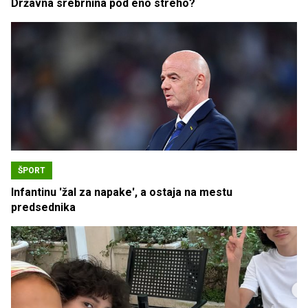
Državna srebrnina pod eno streho?
ŠPORT
Infantinu 'žal za napake', a ostaja na mestu
predsednika