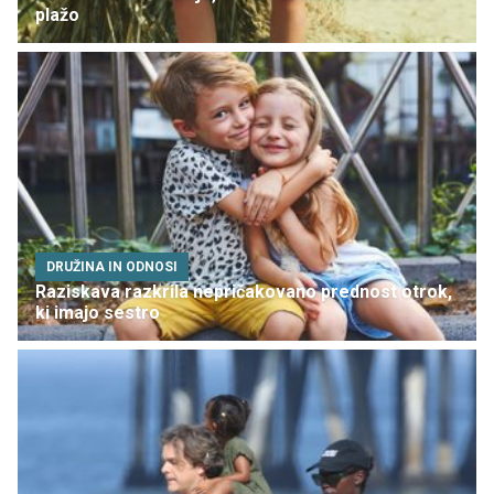
plažo
DRUŽINA IN ODNOSI
Raziskava razkrila nepričakovano prednost otrok,
ki imajo sestro