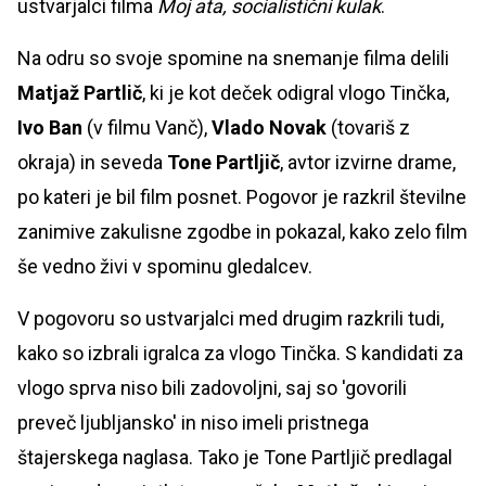
ustvarjalci filma
Moj ata, socialistični kulak
.
Na odru so svoje spomine na snemanje filma delili
Matjaž Partlič
, ki je kot deček odigral vlogo Tinčka,
Ivo Ban
(v filmu Vanč),
Vlado Novak
(tovariš z
okraja) in seveda
Tone Partljič
, avtor izvirne drame,
po kateri je bil film posnet. Pogovor je razkril številne
zanimive zakulisne zgodbe in pokazal, kako zelo film
še vedno živi v spominu gledalcev.
V pogovoru so ustvarjalci med drugim razkrili tudi,
kako so izbrali igralca za vlogo Tinčka. S kandidati za
vlogo sprva niso bili zadovoljni, saj so 'govorili
preveč ljubljansko' in niso imeli pristnega
štajerskega naglasa. Tako je Tone Partljič predlagal