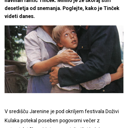
navihan fantič Tinček. Minilo je že skoraj štiri
desetletja od snemanja. Poglejte, kako je Tinček
videti danes.
V središču Jarenine je pod okriljem festivala Doživi
Kulaka potekal poseben pogovorni večer z