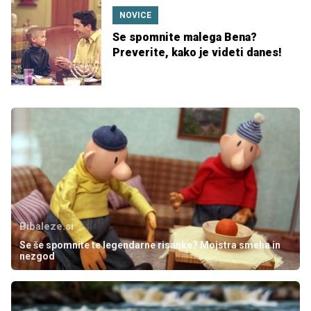
NOVICE
Se spomnite malega Bena?
Preverite, kako je videti danes!
Bibaleze.si
Se še spomnite te legendarne risanke? Mojstra smeha in
nezgod