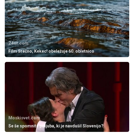
24ur.com
Film Srečno, Kekec! obeležuje 60. obletnico
Moskisvet.com
Se še spomnite poljuba, ki je navdušil Slovenijo?