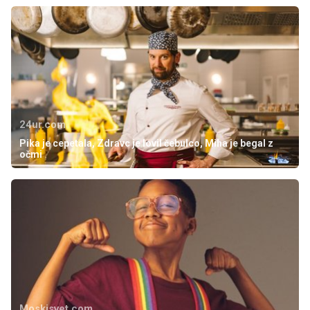
24ur.com
Pika je cepetala, Zdravc je lovil čebulco, Miha je begal z
očmi
Moskisvet.com