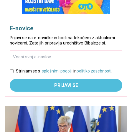
E-novice
Prijavi se na e-novičke in bodi na tekočem z aktualnimi
novicami. Zate jih pripravlja uredništvo Bibaleze.si.
Strinjam se s
splošnimi pogoji
in
politiko zasebnosti
.
PRIJAVI SE