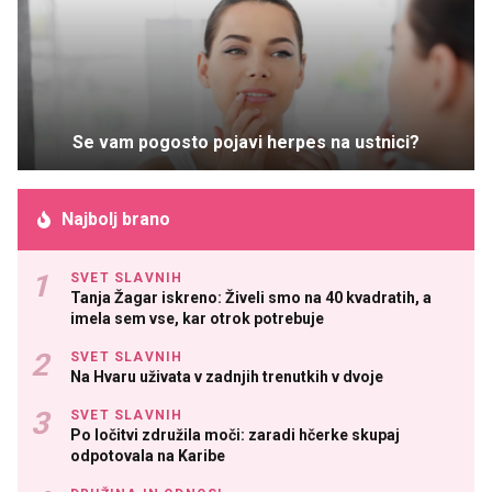
Se vam pogosto pojavi herpes na ustnici?
Najbolj brano
SVET SLAVNIH
Tanja Žagar iskreno: Živeli smo na 40 kvadratih, a
imela sem vse, kar otrok potrebuje
SVET SLAVNIH
Na Hvaru uživata v zadnjih trenutkih v dvoje
SVET SLAVNIH
Po ločitvi združila moči: zaradi hčerke skupaj
odpotovala na Karibe