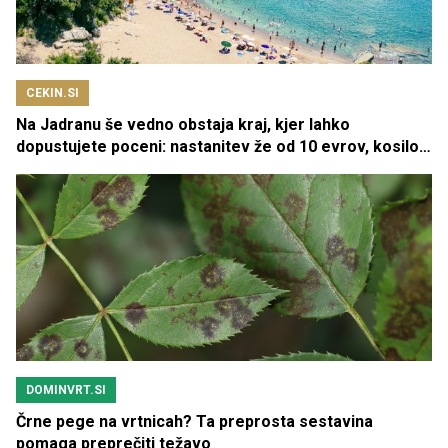
CEKIN.SI
Na Jadranu še vedno obstaja kraj, kjer lahko
dopustujete poceni: nastanitev že od 10 evrov, kosilo
za pet evrov
DOMINVRT.SI
Črne pege na vrtnicah? Ta preprosta sestavina
pomaga preprečiti težavo