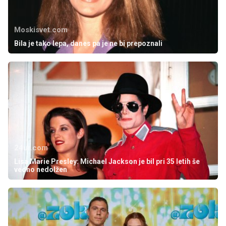
Moskisvet.com
Bila je tako lepa, danes pa je ne bi prepoznali
24ur.com
Lisa Marie Presley: Michael Jackson je bil pri 35 letih še
vedno nedolžen