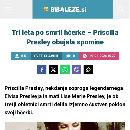
Tri leta po smrti hčerke – Priscilla
Presley obujala spomine
B.R.
SVET SLAVNIH
0
14. 01. 2026 10.27
Priscilla Presley, nekdanja soproga legendarnega
Elvisa Presleyja in mati Lise Marie Presley, je ob
tretji obletnici smrti delila izjemno čustven poklon
svoji hčerki.