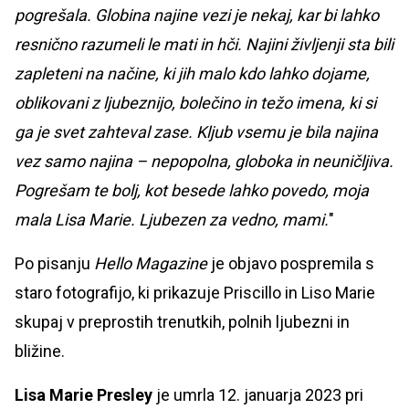
pogrešala. Globina najine vezi je nekaj, kar bi lahko
resnično razumeli le mati in hči. Najini življenji sta bili
zapleteni na načine, ki jih malo kdo lahko dojame,
oblikovani z ljubeznijo, bolečino in težo imena, ki si
ga je svet zahteval zase. Kljub vsemu je bila najina
vez samo najina – nepopolna, globoka in neuničljiva.
Pogrešam te bolj, kot besede lahko povedo, moja
mala Lisa Marie. Ljubezen za vedno, mami.
"
Po pisanju
Hello Magazine
je objavo pospremila s
staro fotografijo, ki prikazuje Priscillo in Liso Marie
skupaj v preprostih trenutkih, polnih ljubezni in
bližine.
Lisa Marie Presley
je umrla 12. januarja 2023 pri