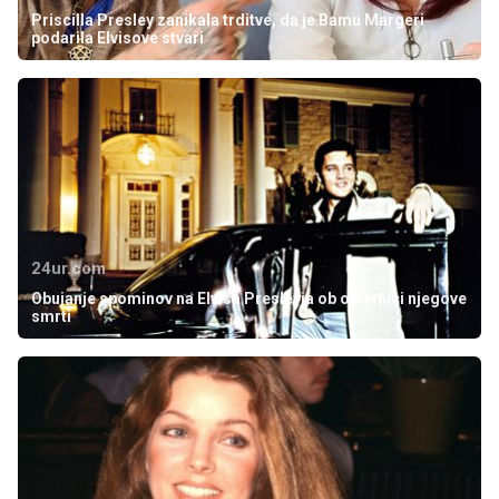
Priscilla Presley zanikala trditve, da je Bamu Margeri
podarila Elvisove stvari
24ur.com
Obujanje spominov na Elvisa Presleyja ob obletnici njegove
smrti