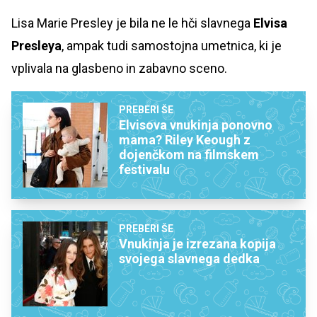
Lisa Marie Presley je bila ne le hči slavnega
Elvisa
Presleya
, ampak tudi samostojna umetnica, ki je
vplivala na glasbeno in zabavno sceno.
PREBERI ŠE
Elvisova vnukinja ponovno
mama? Riley Keough z
dojenčkom na filmskem
festivalu
PREBERI ŠE
Vnukinja je izrezana kopija
svojega slavnega dedka