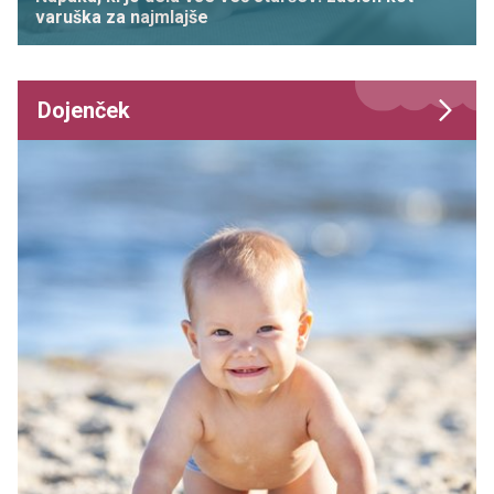
varuška za najmlajše
Dojenček