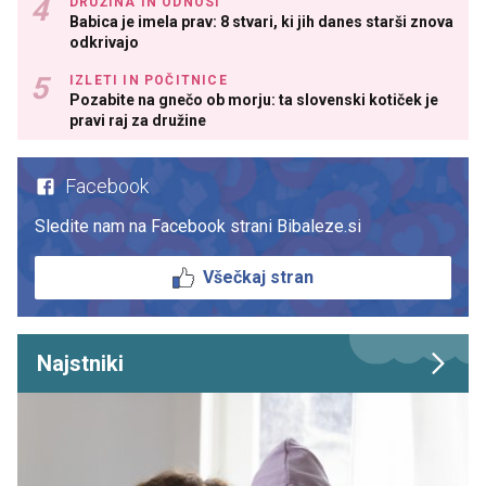
DRUŽINA IN ODNOSI
Babica je imela prav: 8 stvari, ki jih danes starši znova
odkrivajo
IZLETI IN POČITNICE
Pozabite na gnečo ob morju: ta slovenski kotiček je
pravi raj za družine
Facebook
Sledite nam na Facebook strani Bibaleze.si
Všečkaj stran
Najstniki