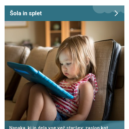
Šola in splet
Napaka, ki jo dela vse več staršev: zaslon kot