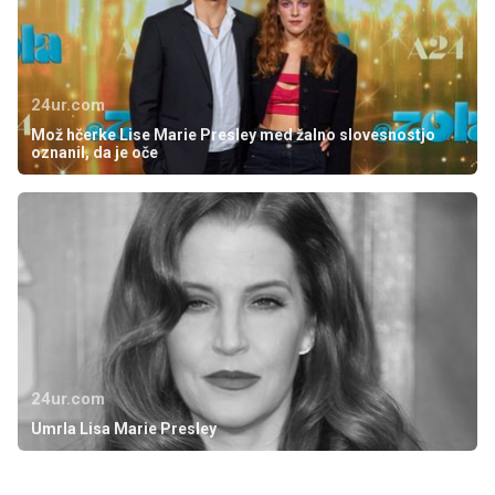
24ur.com
Mož hčerke Lise Marie Presley med žalno slovesnostjo
oznanil, da je oče
24ur.com
Umrla Lisa Marie Presley