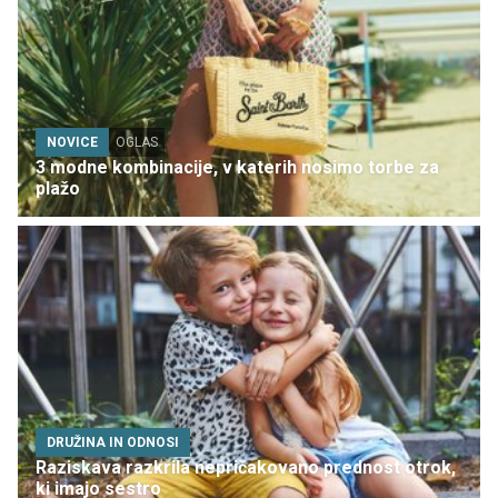
NOVICE
OGLAS
3 modne kombinacije, v katerih nosimo torbe za
plažo
DRUŽINA IN ODNOSI
Raziskava razkrila nepričakovano prednost otrok,
ki imajo sestro