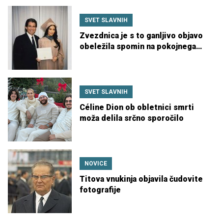
SVET SLAVNIH
Zvezdnica je s to ganljivo objavo
obeležila spomin na pokojnega
očeta
SVET SLAVNIH
Céline Dion ob obletnici smrti
moža delila srčno sporočilo
NOVICE
Titova vnukinja objavila čudovite
fotografije