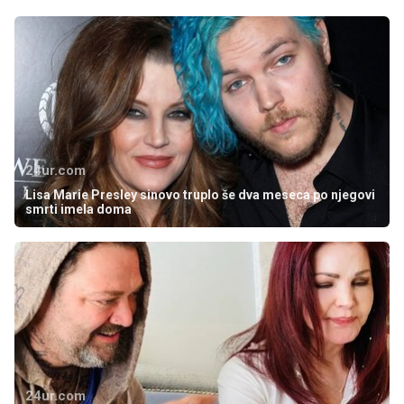
24ur.com
Lisa Marie Presley sinovo truplo še dva meseca po njegovi
smrti imela doma
24ur.com