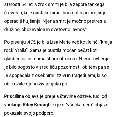
starosti 54 let. Vzrok smrti je bila zapora tankega
črevesja, ki je nastala zaradi brazgotin po prejšnji
operaciji hujšanja. Njena smrt je močno pretresla
družino, oboževalce in svetovno javnost.
Po pisanju
AOL
je bila Lisa Marie več kot le hči "kralja
rock'n'rolla". Sama je pustila močan pečat kot
glasbenica in mama štirim otrokom. Njeno življenje
je bilo pogosto v središču pozornosti, ob tem pa se
je spopadala z osebnimi izzivi in tragedijami, ki so
oblikovale njeno življenjsko pot.
Priscillina objava je prejela številne odzive, tudi od
vnukinje
Riley Keough
, ki je s "všečkanjem" objave
pokazala svojo podporo.