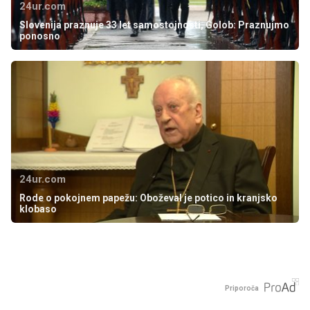
24ur.com
Slovenija praznuje 33 let samostojnosti, Golob: Praznujmo
ponosno
24ur.com
Rode o pokojnem papežu: Oboževal je potico in kranjsko
klobaso
Priporoča