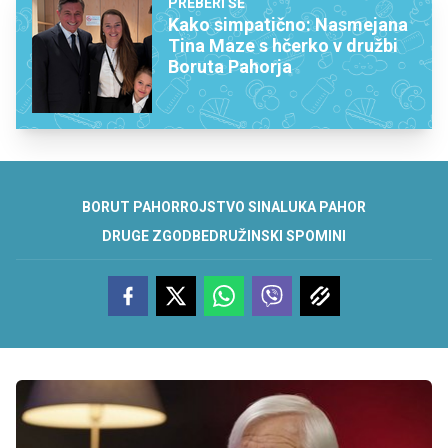
PREBERI ŠE
Kako simpatično: Nasmejana
Tina Maze s hčerko v družbi
Boruta Pahorja
BORUT PAHOR
ROJSTVO SINA
LUKA PAHOR
DRUGE ZGODBE
DRUŽINSKI SPOMINI