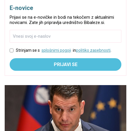
E-novice
Prijavi se na e-novičke in bodi na tekočem z aktualnimi
novicami. Zate jih pripravlja uredništvo Bibaleze.si.
Strinjam se s
splošnimi pogoji
in
politiko zasebnosti
.
PRIJAVI SE