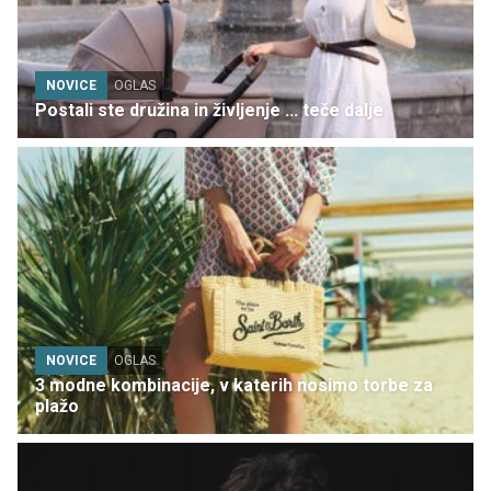
NOVICE
OGLAS
Postali ste družina in življenje ... teče dalje
NOVICE
OGLAS
3 modne kombinacije, v katerih nosimo torbe za
plažo