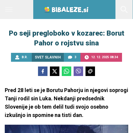
Po seji pregloboko v kozarec: Borut
Pahor o rojstvu sina
B.R.
SVET SLAVNIH
3
12. 12. 2025 08.34
Pred 28 leti se je Borutu Pahorju in njegovi soprogi
Tanji rodil sin Luka. Nekdanji predsednik
Slovenije je ob tem delil tudi svojo osebno
izkušnjo in spomine na tisti dan.