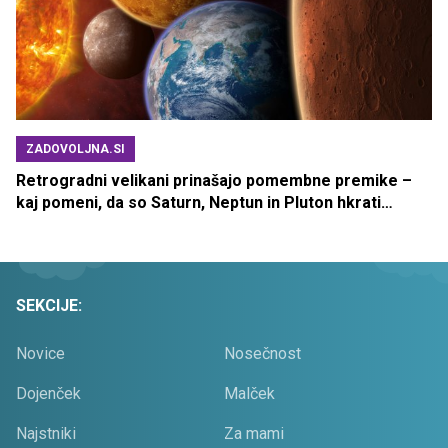
ZADOVOLJNA.SI
Retrogradni velikani prinašajo pomembne premike –
kaj pomeni, da so Saturn, Neptun in Pluton hkrati
retrogradni?
SEKCIJE:
Novice
Nosečnost
Dojenček
Malček
Najstniki
Za mami