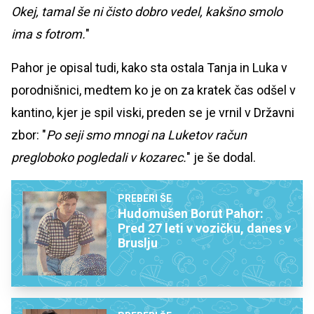
Okej, tamal še ni čisto dobro vedel, kakšno smolo
ima s fotrom.
"
Pahor je opisal tudi, kako sta ostala Tanja in Luka v
porodnišnici, medtem ko je on za kratek čas odšel v
kantino, kjer je spil viski, preden se je vrnil v Državni
zbor: "
Po seji smo mnogi na Luketov račun
pregloboko pogledali v kozarec.
" je še dodal.
PREBERI ŠE
Hudomušen Borut Pahor:
Pred 27 leti v vozičku, danes v
Bruslju