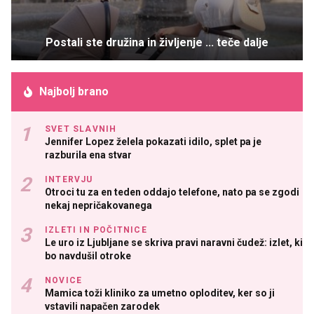
Postali ste družina in življenje ... teče dalje
Najbolj brano
SVET SLAVNIH
Jennifer Lopez želela pokazati idilo, splet pa je
razburila ena stvar
INTERVJU
Otroci tu za en teden oddajo telefone, nato pa se zgodi
nekaj nepričakovanega
IZLETI IN POČITNICE
Le uro iz Ljubljane se skriva pravi naravni čudež: izlet, ki
bo navdušil otroke
NOVICE
Mamica toži kliniko za umetno oploditev, ker so ji
vstavili napačen zarodek