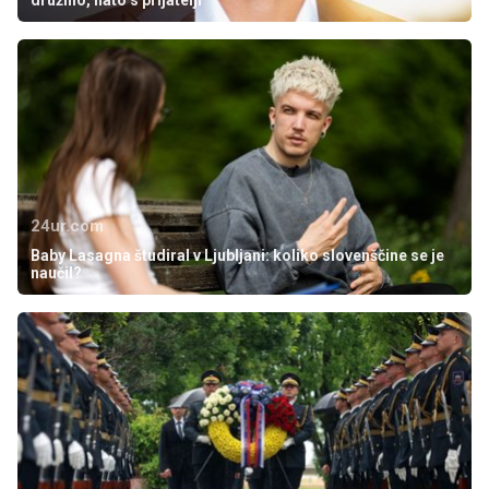
družino, nato s prijatelji'
24ur.com
Baby Lasagna študiral v Ljubljani: koliko slovenščine se je
naučil?