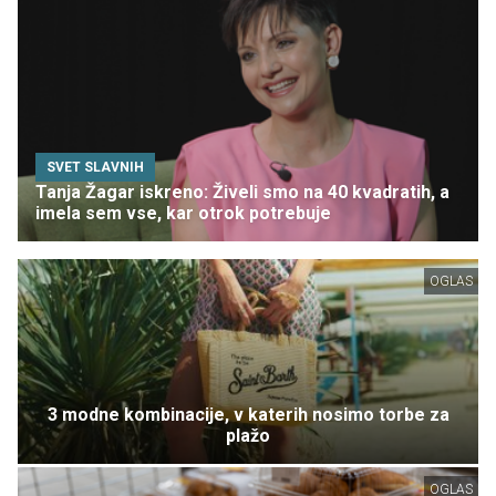
SVET SLAVNIH
Tanja Žagar iskreno: Živeli smo na 40 kvadratih, a
imela sem vse, kar otrok potrebuje
OGLAS
3 modne kombinacije, v katerih nosimo torbe za
plažo
OGLAS