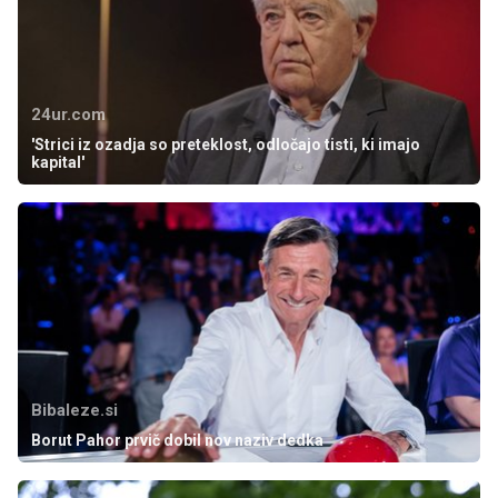
24ur.com
'Strici iz ozadja so preteklost, odločajo tisti, ki imajo
kapital'
Bibaleze.si
Borut Pahor prvič dobil nov naziv dedka