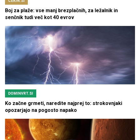
CEKIN.SI
Boj za plaže: vse manj brezplačnih, za ležalnik in
senčnik tudi več kot 40 evrov
DOMINVRT.SI
Ko začne grmeti, naredite najprej to: strokovnjaki
opozarjajo na pogosto napako