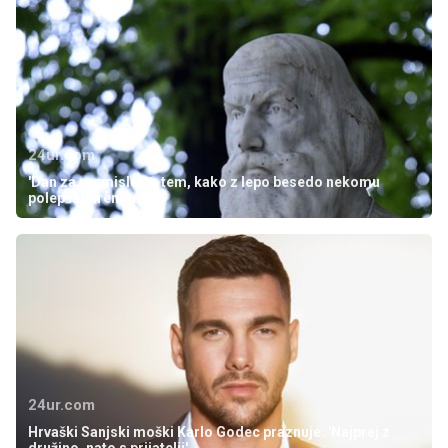
24ur.com
'Dan za razmislek o tem, kako z lepo besedo nekomu
polepšati trenutek'
24ur.com
Hrvaški Sanjski moški Karlo Godec praznuje: 'Najprej z