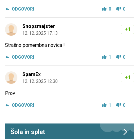
ODGOVORI
0
0
Snopsmajster
+1
12. 12. 2025 17.13
Strašno pomembna novica !
ODGOVORI
1
0
SpamEx
+1
12. 12. 2025 12.30
Prov
ODGOVORI
1
0
Šola in splet