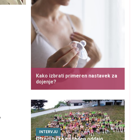
Kako izbrati primeren nastavek za
dojenje?
a
INTERVJU
Otroci tu za en teden oddajo