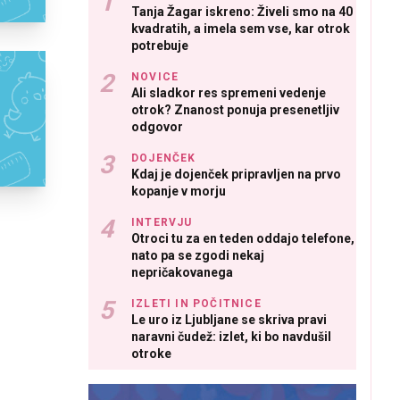
Tanja Žagar iskreno: Živeli smo na 40
kvadratih, a imela sem vse, kar otrok
potrebuje
NOVICE
Ali sladkor res spremeni vedenje
otrok? Znanost ponuja presenetljiv
odgovor
DOJENČEK
Kdaj je dojenček pripravljen na prvo
kopanje v morju
INTERVJU
Otroci tu za en teden oddajo telefone,
nato pa se zgodi nekaj
nepričakovanega
IZLETI IN POČITNICE
Le uro iz Ljubljane se skriva pravi
naravni čudež: izlet, ki bo navdušil
otroke