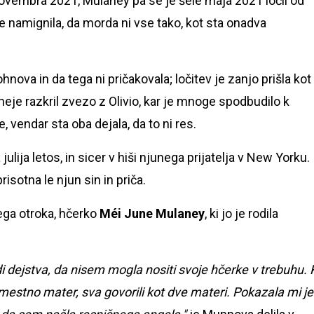
ovembra 2021, Mulaney pa se je šele maja 2021 ločil od
je namignila, da morda ni vse tako, kot sta onadva
Johnova in da tega ni pričakovala; ločitev je zanjo prišla kot
neje razkril zvezo z Olivio, kar je mnoge spodbudilo k
, vendar sta oba dejala, da to ni res.
 julija letos, in sicer v hiši njunega prijatelja v New Yorku.
sotna le njun sin in priča.
ega otroka, hčerko
Méi June Mulaney
, ki jo je rodila
di dejstva, da nisem mogla nositi svoje hčerke v trebuhu. 
mestno mater, sva govorili kot dve materi. Pokazala mi je