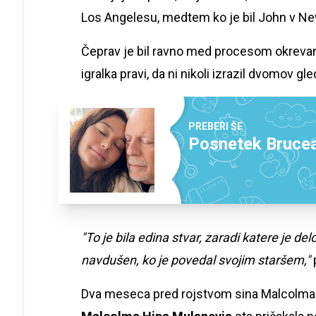
Los Angelesu, medtem ko je bil John v Ne
Čeprav je bil ravno med procesom okrevan
igralka pravi, da ni nikoli izrazil dvomov g
PREBERI ŠE
Posnetek Brucea 
"To je bila edina stvar, zaradi katere je de
navdušen, ko je povedal svojim staršem,"
p
Dva meseca pred rojstvom sina Malcolma st