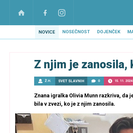
NOSEČNOST
DOJENČEK
M
NOVICE
Z njim je zanosila, 
Ž.H.
SVET SLAVNIH
0
15. 11. 2024
Znana igralka Olivia Munn razkriva, da 
bila v zvezi, ko je z njim zanosila.