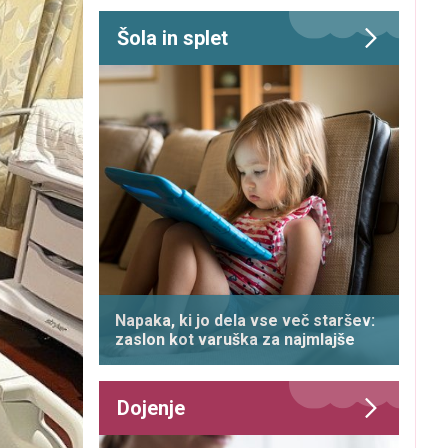
Šola in splet
Napaka, ki jo dela vse več staršev:
zaslon kot varuška za najmlajše
Dojenje