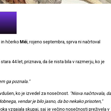
, in hčerko
Méi
, rojeno septembra, sprva ni načrtoval
tara 44 let, priznava, da še nista bila v razmerju, ko je
em ga poznala."
navdušen, ko je izvedel za nosečnost.
"Nisva načrtovala, d
odobnega, vendar je bilo jasno, da bo nekako prisoten,"
troka vzgajala skupaj, saj je večino nosečnosti preživela v