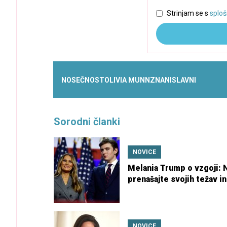
Strinjam se s
sploš
NOSEČNOST
OLIVIA MUNN
ZNANI
SLAVNI
Sorodni članki
NOVICE
Melania Trump o vzgoji: 
prenašajte svojih težav in
travm na otroka
NOVICE