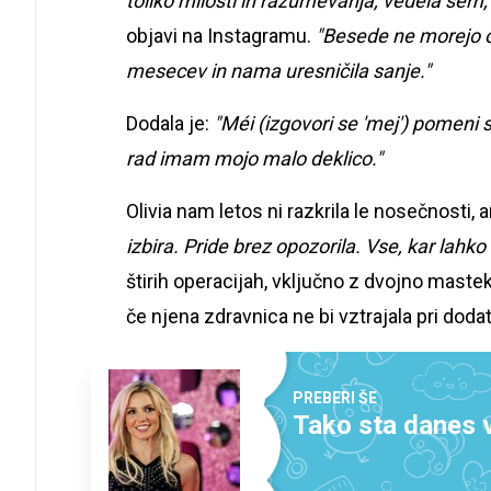
toliko milosti in razumevanja, vedela sem
objavi na Instagramu.
"Besede ne morejo op
mesecev in nama uresničila sanje."
Dodala je:
"Méi (izgovori se 'mej') pomeni sli
rad imam mojo malo deklico."
Olivia nam letos ni razkrila le nosečnosti, a
izbira. Pride brez opozorila. Vse, kar lahko 
štirih operacijah, vključno z dvojno mastekt
če njena zdravnica ne bi vztrajala pri doda
PREBERI ŠE
Tako sta danes v