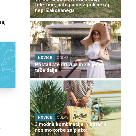
telefone, nato pa se zgodi nekaj
nepričakovanega
sa,
NOVICE
OGLAS
Postali ste družina in življenje ...
teče dalje
NOVICE
OGLAS
3 modne kombinacije, v katerih
.
nosimo torbe za plažo