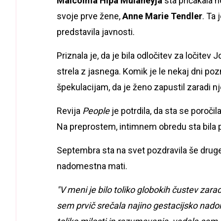
Malcolma Hipa Mulaneyja
sta pričakala
n
svoje prve žene,
Anne Marie Tendler
. Ta 
predstavila javnosti.
Priznala je, da je bila odločitev za ločitev 
strela z jasnega. Komik je le nekaj dni poz
špekulacijam, da je ženo zapustil zaradi nje
Revija
People
je potrdila, da sta se poročila
Na preprostem, intimnem obredu sta bila pri
Septembra sta na svet pozdravila še drug
nadomestna mati.
"V meni je bilo toliko globokih čustev zara
sem prvič srečala najino gestacijsko nado