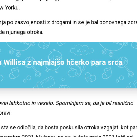
w Yorku.
ja po zasvojenosti z drogami in se je bal ponovnega zdr
lede njunega otroka.
Willisa z najmlajšo hčerko para srca
loval lahkotno in veselo. Spominjam se, da je bil resnično
ravi.
a se odločila, da bosta poskusila otroka vzgajati kot par