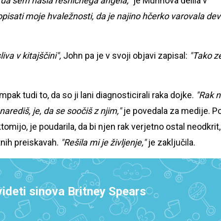
, da sem našla resničnega angela,"
je Munnova delila v
isati moje hvaležnosti, da je najino hčerko varovala dev
va v kitajščini",
John pa je v svoji objavi zapisal:
"Tako z
mpak tudi to, da so ji lani diagnosticirali raka dojke.
"Rak 
narediš, je, da se soočiš z njim,"
je povedala za medije. P
omijo, je poudarila, da bi njen rak verjetno ostal neodkrit,
tnih preiskavah.
"Rešila mi je življenje,"
je zaključila.
ideti sinova Britney Spears