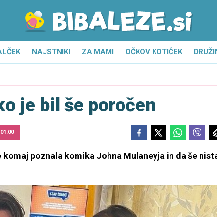
ALČEK
NAJSTNIKI
ZA MAMI
OČKOV KOTIČEK
DRUŽI
ko je bil še poročen
 01.00
je komaj poznala komika Johna Mulaneyja in da še nist