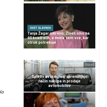
SVET SLAVNIH
Tanja Žagar iskreno: Živeli smo na
40 kvadratih, a imela sem vse, kar
otrok potrebuje
OGLAS
Spletni avto oglasi spreminjajo
način nakupa in prodaje
avtomobilov
Ko