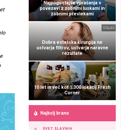
Najpogostejša vprašanja v
povezavi z zobnimi luskami in
et
zobnimi prevlekami
OGLAS
elo
Dobra estetska kirurgija ne
ustvarja filtrov, ustvarja naravne
rezultate
ne
o
10 let in več kot 1.300 lokacij Fresh
Corner
Najbolj brano
SVET SLAVNIH