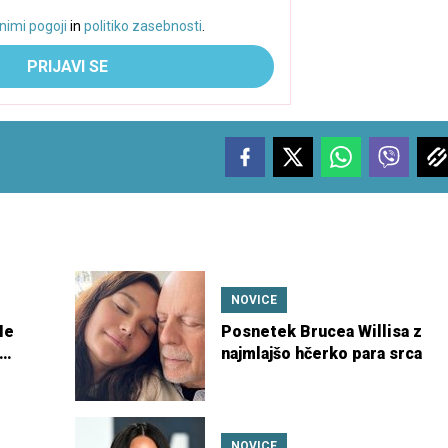
nimi pogoji
in
politiko zasebnosti
.
PRIJAVI SE
NOVICE
Ne
Posnetek Brucea Willisa z
najmlajšo hčerko para srca
NOVICE