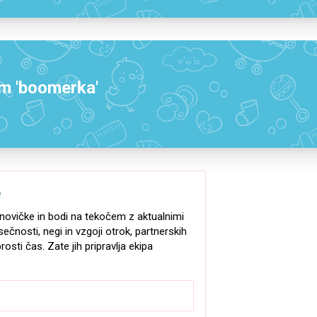
m 'boomerka'
e
e-novičke in bodi na tekočem z aktualnimi
sečnosti, negi in vzgoji otrok, partnerskih
rosti čas. Zate jih pripravlja ekipa