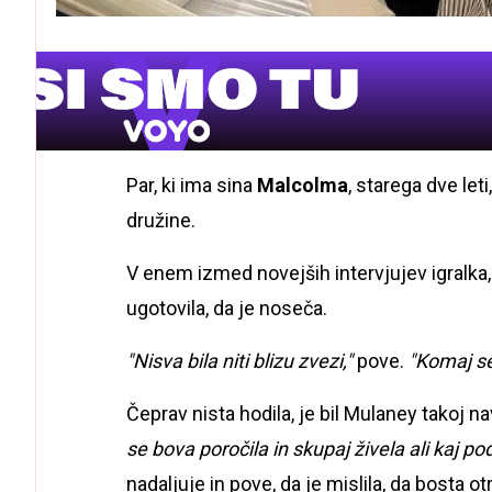
Par, ki ima sina
Malcolma
, starega dve leti
družine.
V enem izmed novejših intervjujev igralka, s
ugotovila, da je noseča.
"Nisva bila niti blizu zvezi,"
pove.
"Komaj s
Čeprav nista hodila, je bil Mulaney takoj 
se bova poročila in skupaj živela ali kaj p
nadaljuje in pove, da je mislila, da bosta o