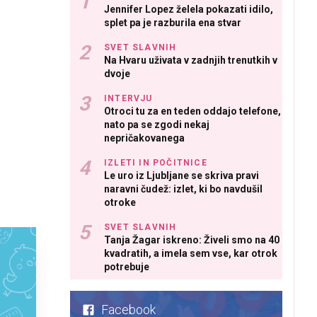
Jennifer Lopez želela pokazati idilo,
splet pa je razburila ena stvar
SVET SLAVNIH
Na Hvaru uživata v zadnjih trenutkih v
dvoje
INTERVJU
Otroci tu za en teden oddajo telefone,
nato pa se zgodi nekaj
nepričakovanega
IZLETI IN POČITNICE
Le uro iz Ljubljane se skriva pravi
naravni čudež: izlet, ki bo navdušil
otroke
SVET SLAVNIH
Tanja Žagar iskreno: Živeli smo na 40
kvadratih, a imela sem vse, kar otrok
potrebuje
Facebook