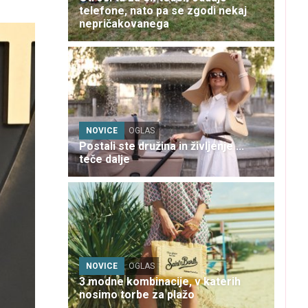
telefone, nato pa se zgodi nekaj
nepričakovanega
NOVICE
OGLAS
Postali ste družina in življenje ...
teče dalje
NOVICE
OGLAS
3 modne kombinacije, v katerih
nosimo torbe za plažo