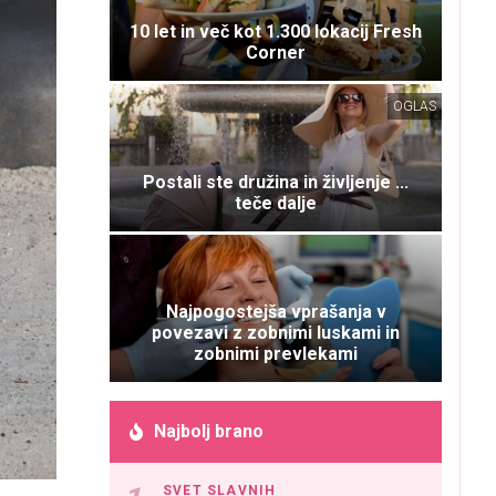
10 let in več kot 1.300 lokacij Fresh
Corner
OGLAS
Postali ste družina in življenje ...
teče dalje
Najpogostejša vprašanja v
povezavi z zobnimi luskami in
zobnimi prevlekami
Najbolj brano
SVET SLAVNIH