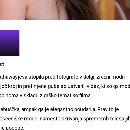
st
thawayjeva stopila pred fotografe v dolgi, zračni modri
joč kroj in prefinjene gube so ustvarili videz, ki so ga mod
opolnoma v skladu z grško tematiko filma.
ebuščka, ampak ga je elegantno poudarila. Prav to je
nosečniške mode: namesto skrivanja sprememb telesa ji
oje podobe.