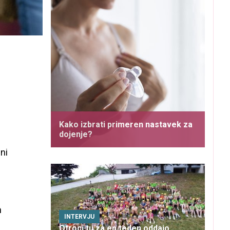
Kako izbrati primeren nastavek za
dojenje?
ni
h
INTERVJU
Otroci tu za en teden oddajo