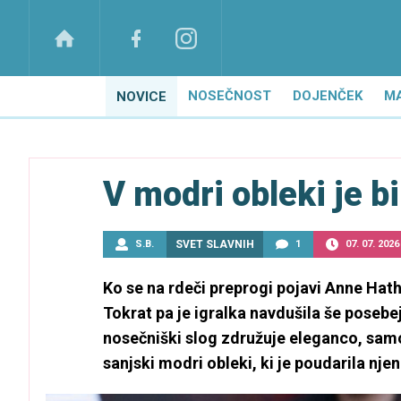
NOSEČNOST
DOJENČEK
M
NOVICE
V modri obleki je bi
S.B.
SVET SLAVNIH
1
07. 07. 2026
Ko se na rdeči preprogi pojavi Anne Hat
Tokrat pa je igralka navdušila še posebej
nosečniški slog združuje eleganco, sam
sanjski modri obleki, ki je poudarila njen