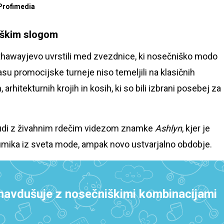
Profimedia
iškim slogom
hawayjevo uvrstili med zvezdnice, ki nosečniško modo
asu promocijske turneje niso temeljili na klasičnih
rhitekturnih krojih in kosih, ki so bili izbrani posebej za
 tudi z živahnim rdečim videzom znamke
Ashlyn
, kjer je
mika iz sveta mode, ampak novo ustvarjalno obdobje.
avdušuje z nosečniškimi kombinacijami