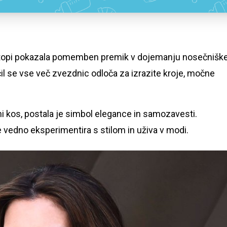
stopi pokazala pomemben premik v dojemanju nosečnišk
l se vse več zvezdnic odloča za izrazite kroje, močne
ni kos, postala je simbol elegance in samozavesti.
 vedno eksperimentira s stilom in uživa v modi.