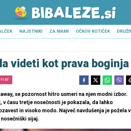
ALČEK
NAJSTNIKI
ZA MAMI
OČKOV KOTIČEK
DRUŽI
la videti kot prava boginja
 11.07
haway, se pozornost hitro usmeri na njen modni izbor.
, v času tretje nosečnosti je pokazala, da lahko
ozavest in visoko modo. Največ navdušenja je požela v
 nosečniški sijaj.