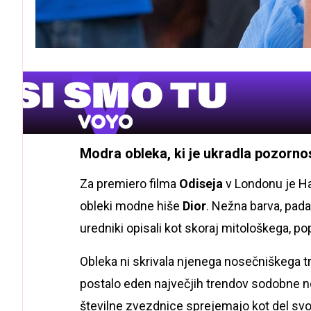
Modra obleka, ki je ukradla pozorno
Za premiero filma
Odiseja
v Londonu je Ha
obleki modne hiše
Dior
. Nežna barva, pada
uredniki opisali kot skoraj mitološkega, p
Obleka ni skrivala njenega nosečniškega tr
postalo eden največjih trendov sodobne 
številne zvezdnice sprejemajo kot del sv