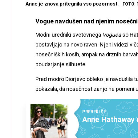
Anne je znova pritegnila vso pozornost.
FOTO: 
Vogue navdušen nad njenim nosečn
Modni uredniki svetovnega
Voguea
so Hat
postavljajo na novo raven. Njeni videzi v č
nosečniških kosih, ampak na drznih barvah, a
poudarjanje silhuete.
Pred modro Diorjevo obleko je navdušila
pokazala, da nosečnost zanjo ne pomeni u
PREBERI ŠE
Anne Hathaway n