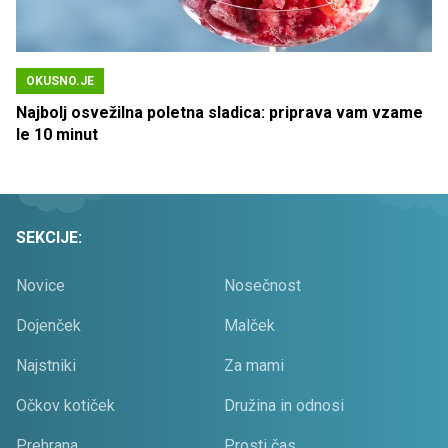
OKUSNO.JE
Najbolj osvežilna poletna sladica: priprava vam vzame
le 10 minut
SEKCIJE:
Novice
Nosečnost
Dojenček
Malček
Najstniki
Za mami
Očkov kotiček
Družina in odnosi
Prehrana
Prosti čas