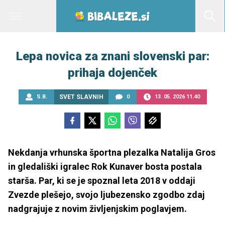
Lepa novica za znani slovenski par:
prihaja dojenček
S.B.
SVET SLAVNIH
0
13. 05. 2026 11.40
Nekdanja vrhunska športna plezalka Natalija Gros
in gledališki igralec Rok Kunaver bosta postala
starša. Par, ki se je spoznal leta 2018 v oddaji
Zvezde plešejo, svojo ljubezensko zgodbo zdaj
nadgrajuje z novim življenjskim poglavjem.