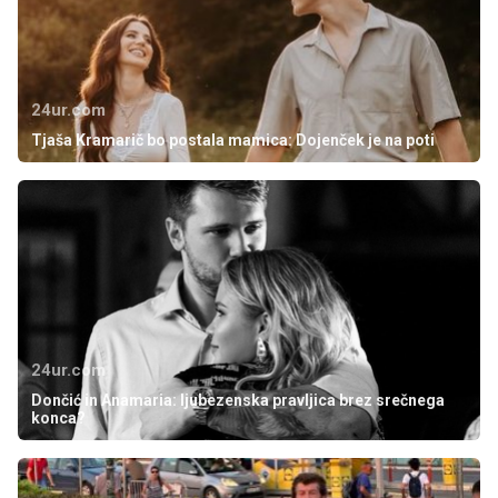
24ur.com
Tjaša Kramarič bo postala mamica: Dojenček je na poti
24ur.com
Dončić in Anamaria: ljubezenska pravljica brez srečnega
konca?