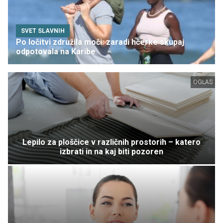
SVET SLAVNIH
Po ločitvi združila moči: zaradi hčerke skupaj
odpotovala na Karibe
OGLAS
Lepilo za ploščice v različnih prostorih – katero
izbrati in na kaj biti pozoren