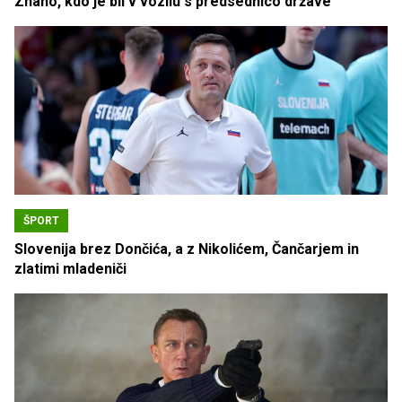
Znano, kdo je bil v vozilu s predsednico države
ŠPORT
Slovenija brez Dončića, a z Nikolićem, Čančarjem in
zlatimi mladeniči