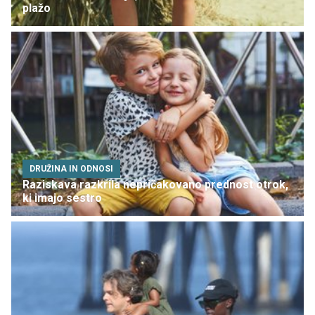
plažo
DRUŽINA IN ODNOSI
Raziskava razkrila nepričakovano prednost otrok,
ki imajo sestro