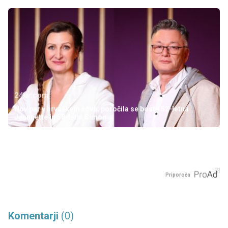
24ur.com
Nov par v hrvaškem šovu: poročila se bosta 52-letna
Jeannette in 58-letni Simon
Priporoča
Komentarji
(0)