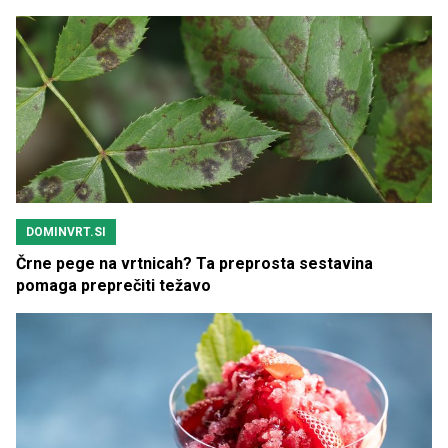
za pet evrov
DOMINVRT.SI
Črne pege na vrtnicah? Ta preprosta sestavina
pomaga preprečiti težavo