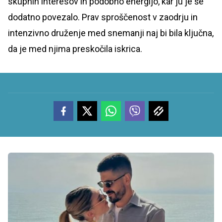
skupnih interesov in podobno energijo, kar ju je še
dodatno povezalo. Prav sproščenost v zaodrju in
intenzivno druženje med snemanji naj bi bila ključna,
da je med njima preskočila iskrica.