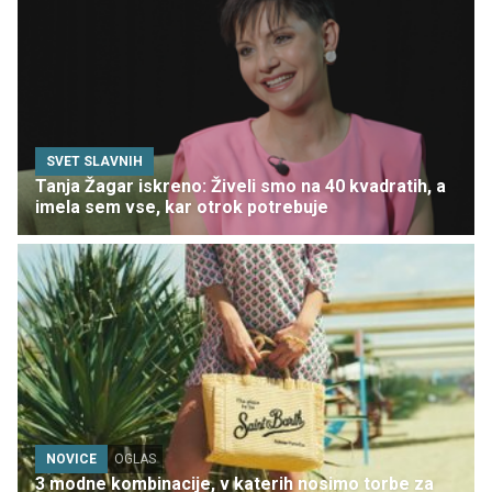
SVET SLAVNIH
Tanja Žagar iskreno: Živeli smo na 40 kvadratih, a
imela sem vse, kar otrok potrebuje
NOVICE
OGLAS
3 modne kombinacije, v katerih nosimo torbe za