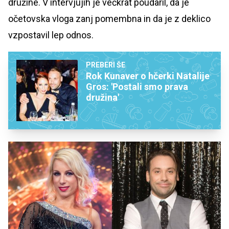
družine. V intervjujih je večkrat poudaril, da je
očetovska vloga zanj pomembna in da je z deklico
vzpostavil lep odnos.
PREBERI ŠE
Rok Kunaver o hčerki Natalije
Gros: 'Postali smo prava
družina'