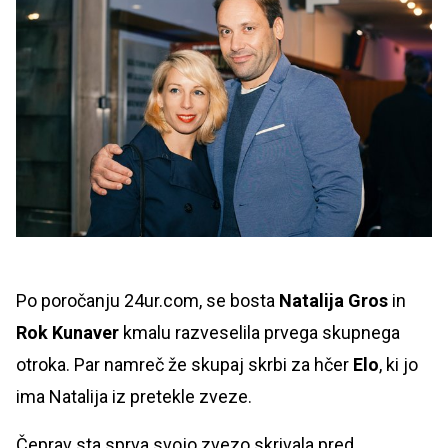
Po poročanju 24ur.com, se bosta
Natalija Gros
in
Rok Kunaver
kmalu razveselila prvega skupnega
otroka. Par namreč že skupaj skrbi za hčer
Elo
, ki jo
ima Natalija iz pretekle zveze.
Čeprav sta sprva svojo zvezo skrivala pred