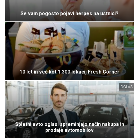
Se vam pogosto pojavi herpes na ustnici?
10 let in več kot 1.300 lokacij Fresh Corner
OGLAS
Spletni avto oglasi spreminjajo način nakupa in
prodaje avtomobilov