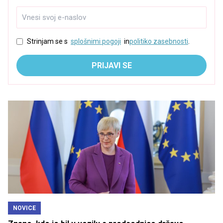
Strinjam se s
splošnimi pogoji
in
politiko zasebnosti
.
PRIJAVI SE
NOVICE