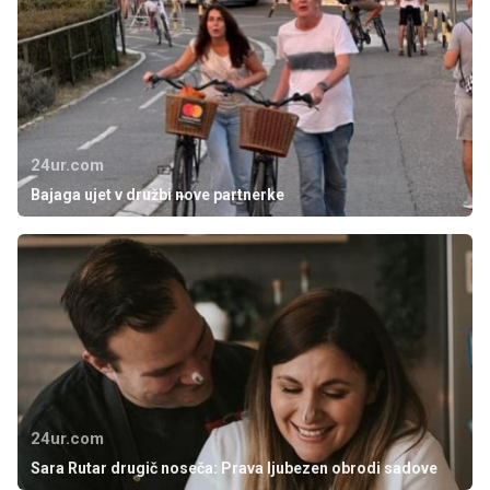
24ur.com
Bajaga ujet v družbi nove partnerke
24ur.com
Sara Rutar drugič noseča: Prava ljubezen obrodi sadove