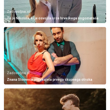
Zadovoljna.si
To je Nikolina, ki je osvojila srce hrvaškega nogometaša
Zadovoljna.si
Znana Slovenca pričakujeta prvega skupnega otroka