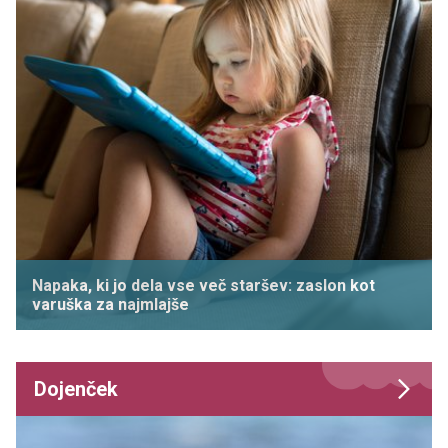
Napaka, ki jo dela vse več staršev: zaslon kot
varuška za najmlajše
Dojenček