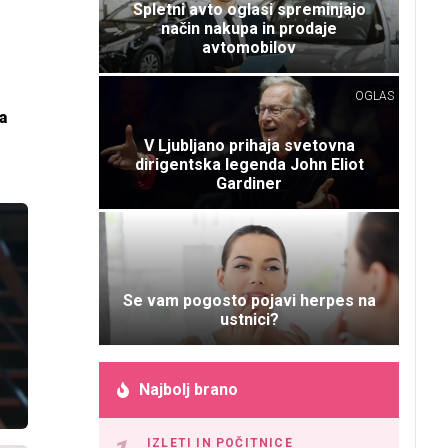
Spletni avto oglasi spreminjajo
način nakupa in prodaje
avtomobilov
OGLAS
a
V Ljubljano prihaja svetovna
dirigentska legenda John Eliot
Gardiner
Se vam pogosto pojavi herpes na
ustnici?
Najbolj brano
IZLETI IN POČITNICE