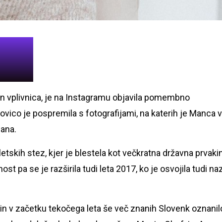
in vplivnica, je na Instagramu objavila pomembno
vico je pospremila s fotografijami, na katerih je Manca v
ana.
skih stez, kjer je blestela kot večkratna državna prvaki
t pa se je razširila tudi leta 2017, ko je osvojila tudi na
n v začetku tekočega leta še več znanih Slovenk oznanil