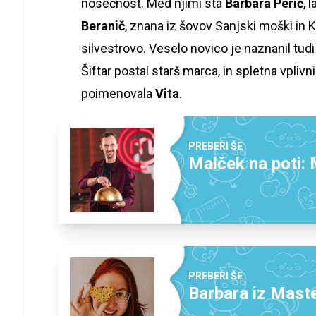
nosečnost. Med njimi sta
Barbara Perić
, 
Beranič
, znana iz šovov Sanjski moški in Kme
silvestrovo. Veselo novico je naznanil tu
Šiftar postal starš marca, in spletna vplivn
poimenovala
Vita
.
PREBERI ŠE
Malček na poti:
PREBERI ŠE
Barbara iz Maste