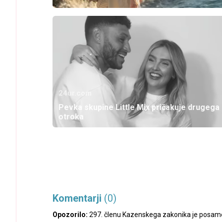
24ur.com
Pevka skupine Little Mix pričakuje drugega
otroka
Komentarji
(0)
Opozorilo:
297. členu Kazenskega zakonika je posamez