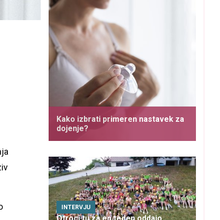
Kako izbrati primeren nastavek za
dojenje?
nja
ziv
o
INTERVJU
Otroci tu za en teden oddajo