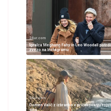
24ur.com
Igralca Meghann Fahy in Leo Woodall potrdi
zvezo na Instagramu
24ur.com
Domen Valič z izbranko v pričakovanju rojs
sina