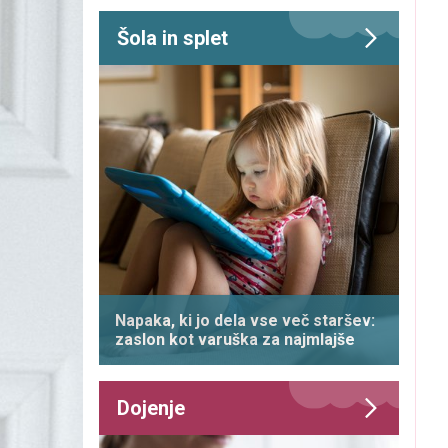
Šola in splet
Napaka, ki jo dela vse več staršev:
zaslon kot varuška za najmlajše
Dojenje