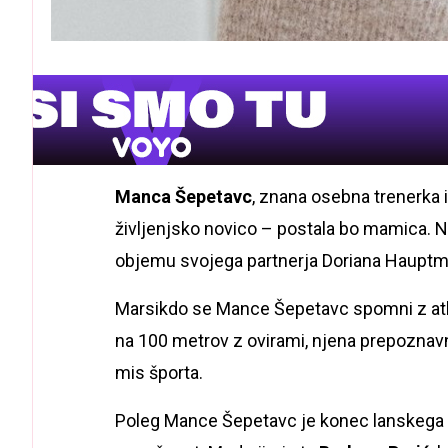
Manca Šepetavc
, znana osebna trenerka 
življenjsko novico – postala bo mamica. No
objemu svojega partnerja Doriana Hauptm
Marsikdo se Mance Šepetavc spomni z atlet
na 100 metrov z ovirami, njena prepoznavnos
mis športa.
Poleg Mance Šepetavc je konec lanskega i