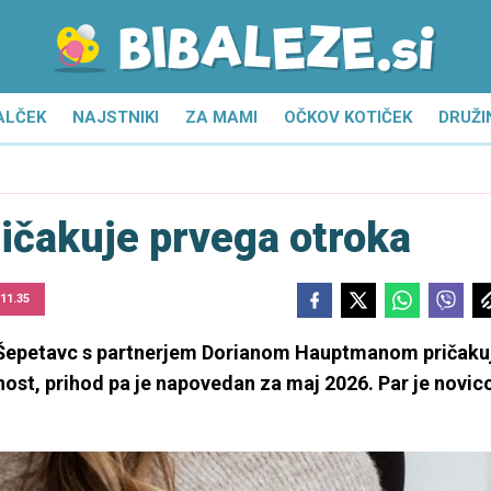
ALČEK
NAJSTNIKI
ZA MAMI
OČKOV KOTIČEK
DRUŽI
ričakuje prvega otroka
 11.35
a Šepetavc s partnerjem Dorianom Hauptmanom pričaku
nost, prihod pa je napovedan za maj 2026. Par je novic