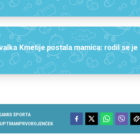
lka Kmetije postala mamica: rodil se je
KA
MIS ŠPORTA
AUPTMAN
PRVOROJENČEK