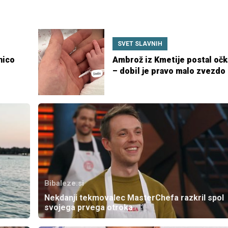
SVET SLAVNIH
nico
Ambrož iz Kmetije postal očk
– dobil je pravo malo zvezdo
Bibaleze.si
Nekdanji tekmovalec MasterChefa razkril spol
svojega prvega otroka