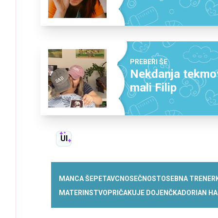
PREBERI ŠE
Nekdanja tekmova
mali Filip
UI
MANCA ŠEPETAVC
NOSEČNOST
OSEBNA TRENER
MATERINSTVO
PRIČAKUJE DOJENČKA
DORIAN H