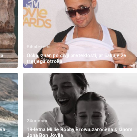
Bibaleze.si
la
Očka, znan po divji preteklosti, pričakuje že
tretjega otroka
24ur.com
tva
19-letna Millie Bobby Brown zaročena s sinom
Jona Bon Jovija