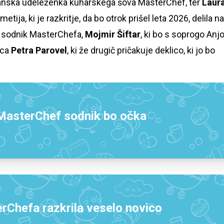
lanska udeleženka kuharskega šova MasterChef, ter
Laur
tija, ki je razkritje, da bo otrok prišel leta 2026, delila na
di sodnik MasterChefa,
Mojmir Šiftar
, ki bo s soprogo Anj
ica
Petra Parovel
, ki že drugič pričakuje deklico, ki jo bo
 MasterChef sodnik bo očka
rChefa razkrila veselo novico