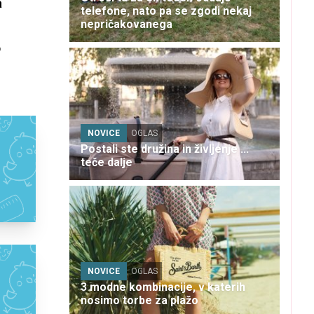
a
telefone, nato pa se zgodi nekaj
nepričakovanega
o
NOVICE
OGLAS
Postali ste družina in življenje ...
teče dalje
NOVICE
OGLAS
3 modne kombinacije, v katerih
nosimo torbe za plažo