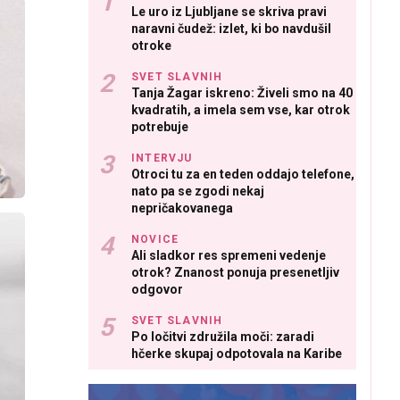
Le uro iz Ljubljane se skriva pravi
naravni čudež: izlet, ki bo navdušil
otroke
SVET SLAVNIH
Tanja Žagar iskreno: Živeli smo na 40
kvadratih, a imela sem vse, kar otrok
potrebuje
INTERVJU
Otroci tu za en teden oddajo telefone,
nato pa se zgodi nekaj
nepričakovanega
NOVICE
Ali sladkor res spremeni vedenje
otrok? Znanost ponuja presenetljiv
odgovor
SVET SLAVNIH
Po ločitvi združila moči: zaradi
hčerke skupaj odpotovala na Karibe