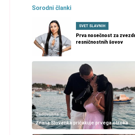
Sorodni članki
SVET SLAVNIH
Prva nosečnost za zvezd
resničnostnih šovov
Zadovoljna.si
Znana Slovenka pričakuje prvega otroka