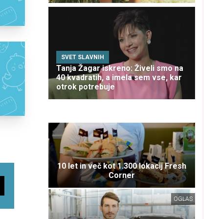
SVET SLAVNIH
Tanja Žagar iskreno: Živeli smo na
40 kvadratih, a imela sem vse, kar
otrok potrebuje
10 let in več kot 1.300 lokacij Fresh
Corner
OGLAS