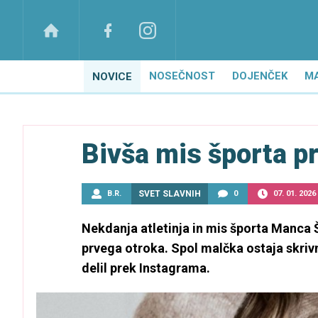
NOSEČNOST
DOJENČEK
M
NOVICE
Bivša mis športa p
B.R.
SVET SLAVNIH
0
07. 01. 2026
Nekdanja atletinja in mis športa Manc
prvega otroka. Spol malčka ostaja skriv
delil prek Instagrama.