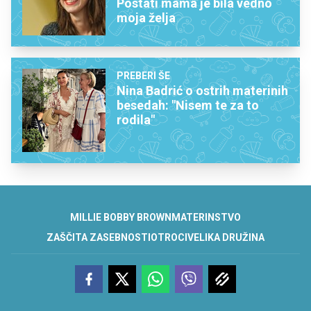
Postati mama je bila vedno
moja želja
PREBERI ŠE
Nina Badrić o ostrih materinih
besedah: "Nisem te za to
rodila"
MILLIE BOBBY BROWN
MATERINSTVO
ZAŠČITA ZASEBNOSTI
OTROCI
VELIKA DRUŽINA