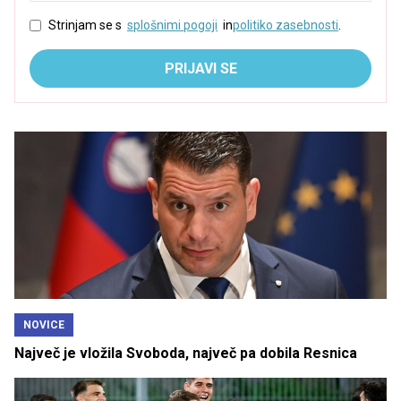
Strinjam se s
splošnimi pogoji
in
politiko zasebnosti
.
PRIJAVI SE
NOVICE
Največ je vložila Svoboda, največ pa dobila Resnica