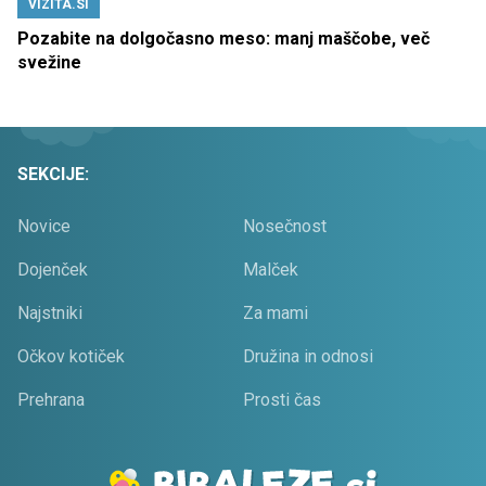
VIZITA.SI
Pozabite na dolgočasno meso: manj maščobe, več
svežine
SEKCIJE:
Novice
Nosečnost
Dojenček
Malček
Najstniki
Za mami
Očkov kotiček
Družina in odnosi
Prehrana
Prosti čas