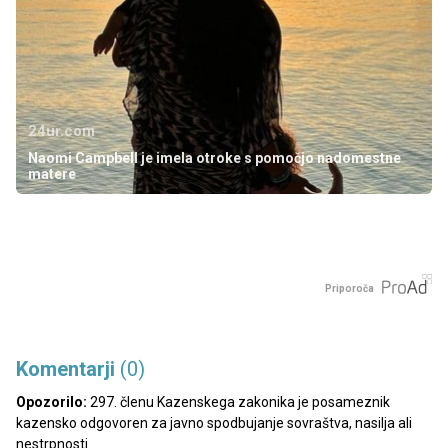
24ur.com
Naomi Campbell je imela otroke s pomočjo nadomestne
matere
Priporoča
Komentarji
(0)
Opozorilo:
297. členu Kazenskega zakonika je posameznik
kazensko odgovoren za javno spodbujanje sovraštva, nasilja ali
nestrpnosti.