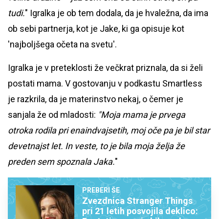
tudi.
" Igralka je ob tem dodala, da je hvaležna, da ima
ob sebi partnerja, kot je Jake, ki ga opisuje kot
'najboljšega očeta na svetu'.
Igralka je v preteklosti že večkrat priznala, da si želi
postati mama. V gostovanju v podkastu Smartless
je razkrila, da je materinstvo nekaj, o čemer je
sanjala že od mladosti:
"Moja mama je prvega
otroka rodila pri enaindvajsetih, moj oče pa je bil star
devetnajst let. In veste, to je bila moja želja že
preden sem spoznala Jaka.
"
PREBERI ŠE
Zvezdnica Stranger Things
pri 21 letih posvojila deklico: