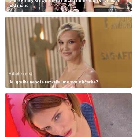
Millie Bobby Brown znova nad tabloide: Radi se znašajo
nad mano
Bibaleze.si
Je igralka nehote razkrila ime svoje hčerke?