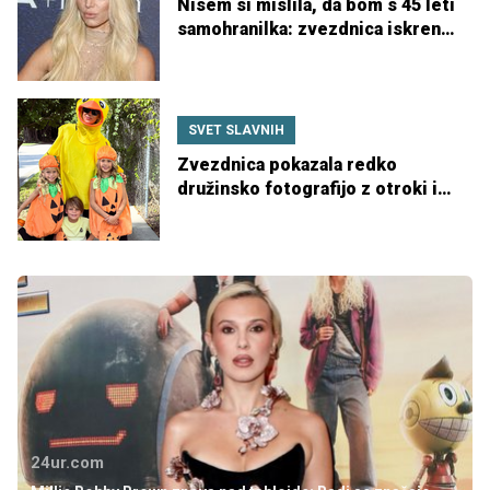
Nisem si mislila, da bom s 45 leti
samohranilka: zvezdnica iskreno
o življenju po ločitvi
SVET SLAVNIH
Zvezdnica pokazala redko
družinsko fotografijo z otroki in
navdušila oboževalce
24ur.com