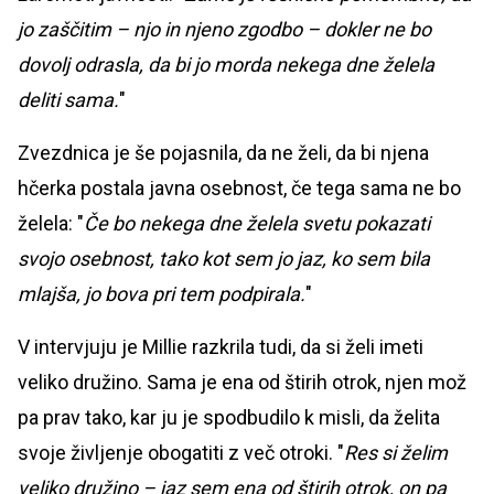
jo zaščitim – njo in njeno zgodbo – dokler ne bo
dovolj odrasla, da bi jo morda nekega dne želela
deliti sama.
"
Zvezdnica je še pojasnila, da ne želi, da bi njena
hčerka postala javna osebnost, če tega sama ne bo
želela: "
Če bo nekega dne želela svetu pokazati
svojo osebnost, tako kot sem jo jaz, ko sem bila
mlajša, jo bova pri tem podpirala.
"
V intervjuju je Millie razkrila tudi, da si želi imeti
veliko družino. Sama je ena od štirih otrok, njen mož
pa prav tako, kar ju je spodbudilo k misli, da želita
svoje življenje obogatiti z več otroki. "
Res si želim
veliko družino – jaz sem ena od štirih otrok, on pa