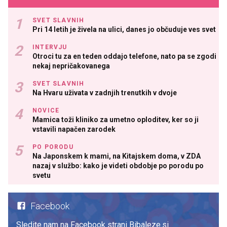
SVET SLAVNIH
Pri 14 letih je živela na ulici, danes jo občuduje ves svet
INTERVJU
Otroci tu za en teden oddajo telefone, nato pa se zgodi
nekaj nepričakovanega
SVET SLAVNIH
Na Hvaru uživata v zadnjih trenutkih v dvoje
NOVICE
Mamica toži kliniko za umetno oploditev, ker so ji
vstavili napačen zarodek
PO PORODU
Na Japonskem k mami, na Kitajskem doma, v ZDA
nazaj v službo: kako je videti obdobje po porodu po
svetu
Facebook
Sledite nam na Facebook strani Bibaleze.si