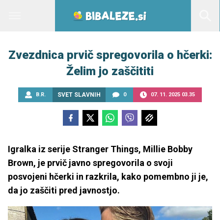
Zvezdnica prvič spregovorila o hčerki:
Želim jo zaščititi
B.R.
SVET SLAVNIH
0
07. 11. 2025 03.35
Igralka iz serije Stranger Things, Millie Bobby
Brown, je prvič javno spregovorila o svoji
posvojeni hčerki in razkrila, kako pomembno ji je,
da jo zaščiti pred javnostjo.