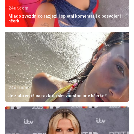
24ur.com
Mlado zvezdnico razjezili spletni komentarji o posvojeni
hčerki
24ur.com
Je zlata verižica razkrila skrivnostno ime hčerke?