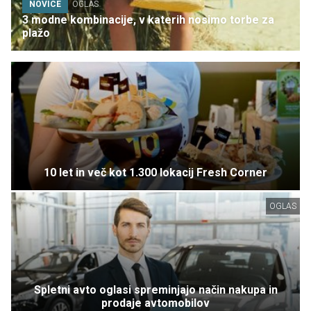
NOVICE
OGLAS
3 modne kombinacije, v katerih nosimo torbe za
plažo
10 let in več kot 1.300 lokacij Fresh Corner
OGLAS
Spletni avto oglasi spreminjajo način nakupa in
prodaje avtomobilov