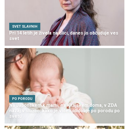
SVET SLAVNIH
Pri 14 letih je živela na ulici, danes jo občuduje ves
svet
PO PORODU
Na Japonskem k mami, na Kitajskem doma, v ZDA
nazaj v službo: kako je videti obdobje po porodu po
svetu