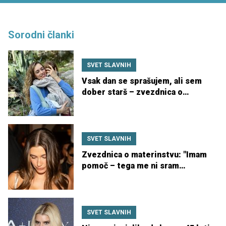
Sorodni članki
SVET SLAVNIH
Vsak dan se sprašujem, ali sem
dober starš – zvezdnica o
izzivih materinstva
SVET SLAVNIH
Zvezdnica o materinstvu: "Imam
pomoč – tega me ni sram
priznati"
SVET SLAVNIH