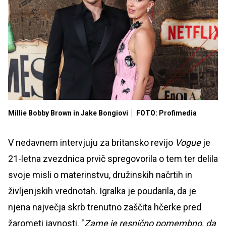
Millie Bobby Brown in Jake Bongiovi
FOTO: Profimedia
V nedavnem intervjuju za britansko revijo
Vogue
je
21-letna zvezdnica prvič spregovorila o tem ter delila
svoje misli o materinstvu, družinskih načrtih in
življenjskih vrednotah. Igralka je poudarila, da je
njena največja skrb trenutno zaščita hčerke pred
žarometi javnosti. "
Zame je resnično pomembno, da