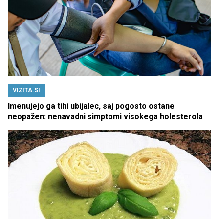
VIZITA.SI
Imenujejo ga tihi ubijalec, saj pogosto ostane
neopažen: nenavadni simptomi visokega holesterola