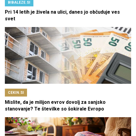
BIBALEZE.SI
Pri 14 letih je živela na ulici, danes jo občuduje ves
svet
CEKIN.SI
Mislite, da je milijon evrov dovolj za sanjsko
stanovanje? Te številke so šokirale Evropo