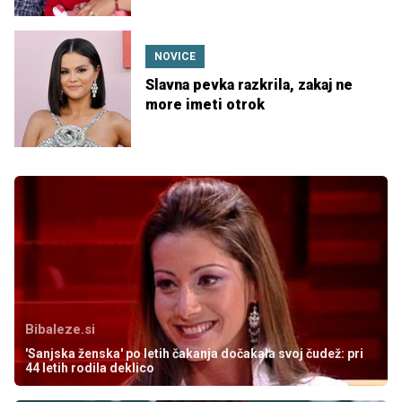
NOVICE
Slavna pevka razkrila, zakaj ne
more imeti otrok
Bibaleze.si
'Sanjska ženska' po letih čakanja dočakala svoj čudež: pri
44 letih rodila deklico