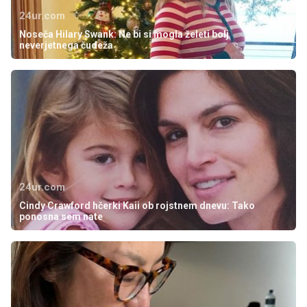
24ur.com
Noseča Hilary Swank: Ne bi si mogla želeti bolj
neverjetnega čudeža
24ur.com
Cindy Crawford hčerki Kaii ob rojstnem dnevu: Tako
ponosna sem nate