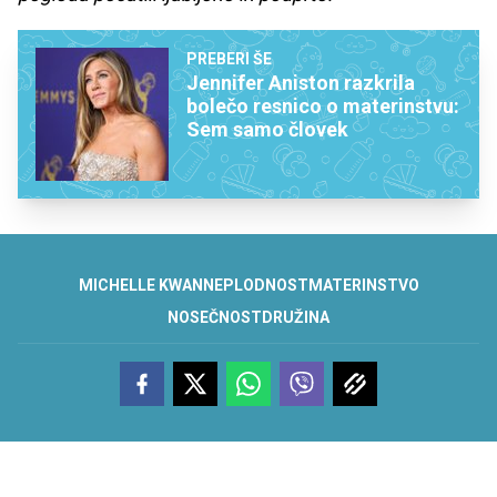
PREBERI ŠE
Jennifer Aniston razkrila
bolečo resnico o materinstvu:
Sem samo človek
MICHELLE KWAN
NEPLODNOST
MATERINSTVO
NOSEČNOST
DRUŽINA