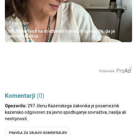
24ur.com
Michelle Yeoh na družbenih omrežjih sporočila, da je
postala babica
Priporoča
Komentarji
(0)
Opozorilo:
297. členu Kazenskega zakonika je posameznik
kazensko odgovoren za javno spodbujanje sovraštva, nasilja ali
nestrpnosti.
PRAVILA ZA OBJAVO KOMENTARJEV