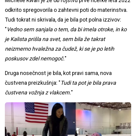
Michelle Kwan je že ob rojstvu prve hčerke leta 2022
odkrito spregovorila o zahtevni poti do materinstva.
Tudi tokrat ni skrivala, da je bila pot polna izzivov:
"
Vedno sem sanjala o tem, da bi imela otroke, in ko
je Kalista prišla na svet, sem bila že takrat
neizmerno hvaležna za čudež, ki se je po letih
poskusov zdel nemogoč.
"
Druga nosečnost je bila, kot pravi sama, nova
čustvena preizkušnja: "
Tudi ta pot je bila prava
čustvena vožnja z vlakcem.
"