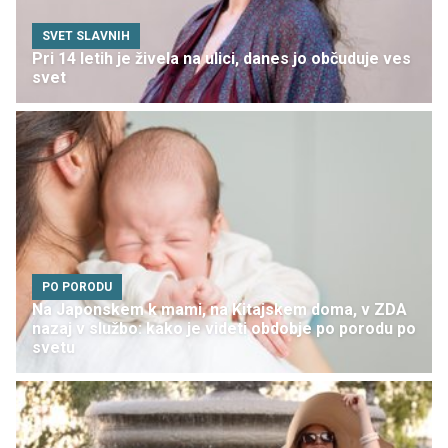
SVET SLAVNIH
Pri 14 letih je živela na ulici, danes jo občuduje ves
svet
PO PORODU
Na Japonskem k mami, na Kitajskem doma, v ZDA
nazaj v službo: kako je videti obdobje po porodu po
svetu