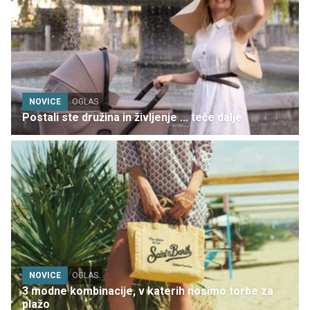
NOVICE
OGLAS
Postali ste družina in življenje ... teče dalje
NOVICE
OGLAS
3 modne kombinacije, v katerih nosimo torbe za
plažo