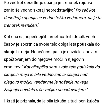
Po več kot desetletju upanja je trenutek rojstva
zanjo še vedno skoraj nepredstavljiv: "
Po več kot
desetletju upanja še vedno težko verjamem, da je ta
trenutek resničen.
"
Kot ena najuspešnejših umetnostnih drsalk vseh
časov je športnica svoje telo dolga leta potiskala do
skrajnih meja. Nosečnost pa jo je navdala z novim
spoštovanjem do njegove moči in njegovih
omejitev: "
Kot olimpijka sem svoje telo potiskala do
skrajnih meja in bila vedno znova osupla nad
njegovo močjo, vendar me je nošenje novega
življenja navdalo s še večjim občudovanjem.
"
Hkrati je priznala, da je bila izkušnja tudi ponižujoča