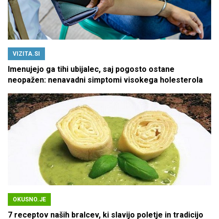
VIZITA.SI
Imenujejo ga tihi ubijalec, saj pogosto ostane
neopažen: nenavadni simptomi visokega holesterola
OKUSNO.JE
7 receptov naših bralcev, ki slavijo poletje in tradicijo