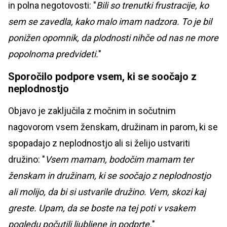
in polna negotovosti: "
Bili so trenutki frustracije, ko
sem se zavedla, kako malo imam nadzora. To je bil
ponižen opomnik, da plodnosti nihče od nas ne more
popolnoma predvideti.
"
Sporočilo podpore vsem, ki se soočajo z
neplodnostjo
Objavo je zaključila z močnim in sočutnim
nagovorom vsem ženskam, družinam in parom, ki se
spopadajo z neplodnostjo ali si želijo ustvariti
družino: "
Vsem mamam, bodočim mamam ter
ženskam in družinam, ki se soočajo z neplodnostjo
ali molijo, da bi si ustvarile družino. Vem, skozi kaj
greste. Upam, da se boste na tej poti v vsakem
pogledu počutili ljubljene in podprte.
"