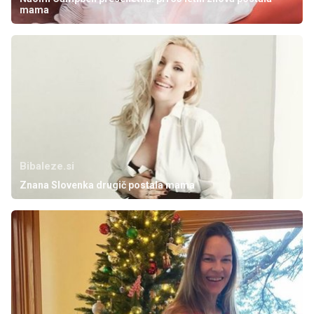
mama
Bibaleze.si
Znana Slovenka drugič postala mama