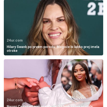
24ur.com
Hilary Swank po prvem porodu: Mogoče bi lahko prej imela
otroke
24ur.com
Naomi Campbell presenetila: pri 53 letih znova postala