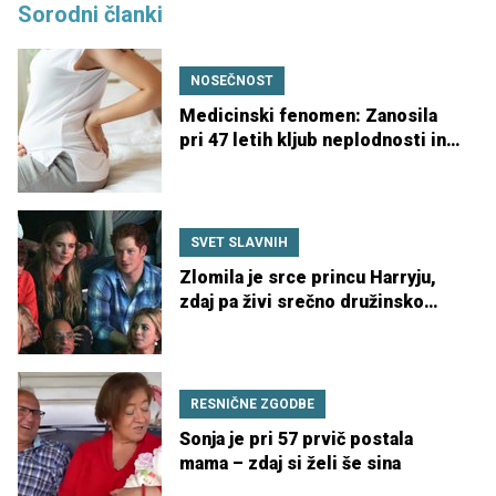
Sorodni članki
NOSEČNOST
Medicinski fenomen: Zanosila
pri 47 letih kljub neplodnosti in
raku
SVET SLAVNIH
Zlomila je srce princu Harryju,
zdaj pa živi srečno družinsko
življenje
RESNIČNE ZGODBE
Sonja je pri 57 prvič postala
mama – zdaj si želi še sina