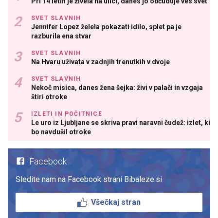
Pri 14 letih je živela na ulici, danes jo občuduje ves svet
SVET SLAVNIH
Jennifer Lopez želela pokazati idilo, splet pa je
razburila ena stvar
SVET SLAVNIH
Na Hvaru uživata v zadnjih trenutkih v dvoje
SVET SLAVNIH
Nekoč misica, danes žena šejka: živi v palači in vzgaja
štiri otroke
IZLETI IN POČITNICE
Le uro iz Ljubljane se skriva pravi naravni čudež: izlet, ki
bo navdušil otroke
Facebook
Sledite nam na Facebook strani Bibaleze.si
Všečkaj stran