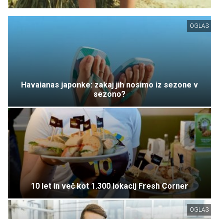
OGLAS
Havaianas japonke: zakaj jih nosimo iz sezone v
sezono?
10 let in več kot 1.300 lokacij Fresh Corner
OGLAS