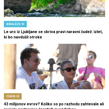
BIBALEZE.SI
Le uro iz Ljubljane se skriva pravi naravni čudež: izlet,
ki bo navdušil otroke
CEKIN.SI
43 milijonov evrov? Koliko so po razhodu zahtevale ali