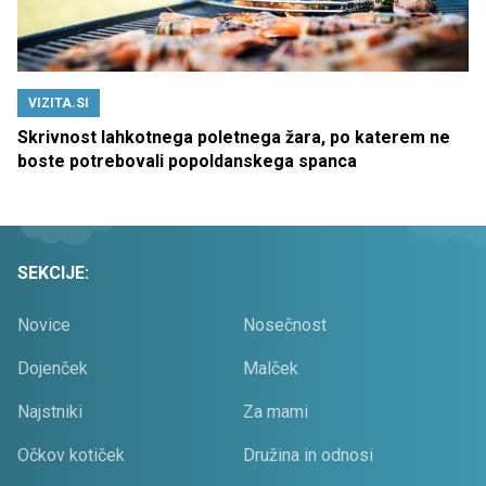
VIZITA.SI
Skrivnost lahkotnega poletnega žara, po katerem ne
boste potrebovali popoldanskega spanca
SEKCIJE:
Novice
Nosečnost
Dojenček
Malček
Najstniki
Za mami
Očkov kotiček
Družina in odnosi