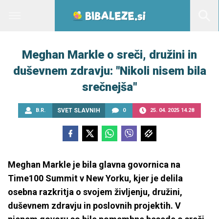
Meghan Markle o sreči, družini in
duševnem zdravju: "Nikoli nisem bila
srečnejša"
B.R.
SVET SLAVNIH
0
25. 04. 2025 14.28
Meghan Markle je bila glavna govornica na
Time100 Summit v New Yorku, kjer je delila
osebna razkritja o svojem življenju, družini,
duševnem zdravju in poslovnih projektih. V