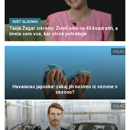
SVET SLAVNIH
Tanja Žagar iskreno: Živeli smo na 40 kvadratih, a
imela sem vse, kar otrok potrebuje
OGLAS
Havaianas japonke: zakaj jih nosimo iz sezone v
sezono?
OGLAS