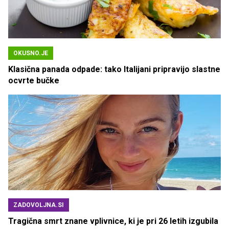
OKUSNO.JE
Klasična panada odpade: tako Italijani pripravijo slastne
ocvrte bučke
ZADOVOLJNA.SI
Tragična smrt znane vplivnice, ki je pri 26 letih izgubila