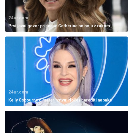
24ur.com
Prvi javni govor princese Catherine po boju z rakom
24ur.com
Kelly Osbourne o materinstvu: Nočeš narediti napake