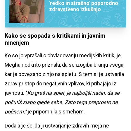
'redko in strašno' poporodno
zdravstveno izkušnjo
Kako se spopada s kritikami in javnim
mnenjem
Ko so jo vprašali o obvladovanju medijskih kritik, je
Meghan odkrito priznala, da se izogiba branju vsega,
kar je povezano z njo na spletu. S tem si je ustvarila
zdrav pristop do negativnih vplivov, ki prihajajo iz
javnosti. "
Ko greš na splet, je najboljši način, da se
počutiš slabo glede sebe. Zato tega preprosto ne
počnem,"
je pripomnila s smehom.
Dodala je še, da ji ustvarjanje zdravih meja ne