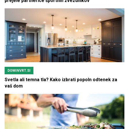
prejele partnerice športnih zvezdnikov
DOMINVRT.SI
Svetla ali temna tla? Kako izbrati popoln odtenek za
vaš dom