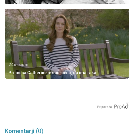
24ur.com
Princesa Catherine je sporočila, da ima raka
Priporoča
Komentarji
(0)