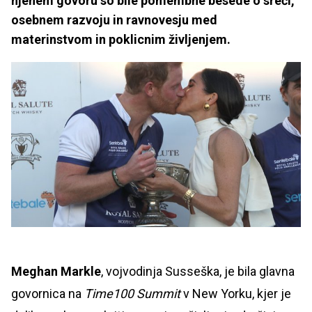
njenem govoru so bile pomembne besede o sreči,
osebnem razvoju in ravnovesju med
materinstvom in poklicnim življenjem.
Meghan Markle
, vojvodinja Susseška, je bila glavna
govornica na
Time100 Summit
v New Yorku, kjer je