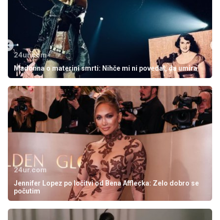
24ur.com
Madonna o materini smrti: Nihče mi ni povedal, da umira
24ur.com
Jennifer Lopez po ločitvi od Bena Afflecka: Zelo dobro se
počutim