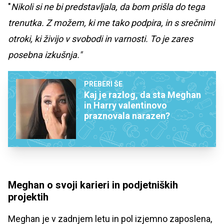
"
Nikoli si ne bi predstavljala, da bom prišla do tega
trenutka. Z možem, ki me tako podpira, in s srečnimi
otroki, ki živijo v svobodi in varnosti. To je zares
posebna izkušnja."
PREBERI ŠE
Kaj je razlog, da sta Meghan
in Harry valentinovo
praznovala narazen?
Meghan o svoji karieri in podjetniških
projektih
Meghan je v zadnjem letu in pol izjemno zaposlena,