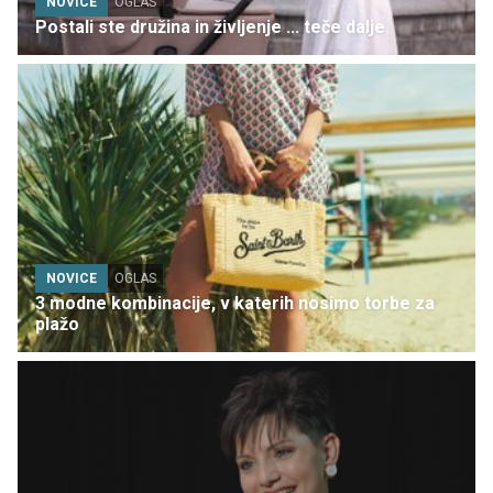
NOVICE
OGLAS
Postali ste družina in življenje ... teče dalje
NOVICE
OGLAS
3 modne kombinacije, v katerih nosimo torbe za
plažo