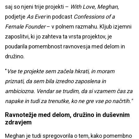
saj so njeni trije projekti –
With Love, Meghan
,
podjetje
As Ever
in podcast
Confessions of a
Female Founder
– v polnem razmahu. Kljub izjemni
zaposlitvi, ki jo zahteva ta vrsta projektov, je
poudarila pomembnost ravnovesja med delom in
družino.
"
Vse te projekte sem začela hkrati, in moram
priznati, da sem bila izredno zaposlena in
ambiciozna. Vendar se trudim, da si vzamem čas za
napake in tudi za trenutke, ko ne gre vse po načrtih."
Ravnotežje med delom, družino in duševnim
zdravjem
Meghan je tudi spregovorila o tem, kako pomembno