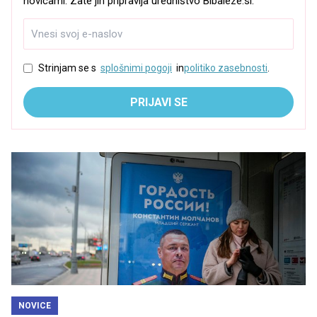
novicami. Zate jih pripravlja uredništvo Bibaleze.si.
Strinjam se s
splošnimi pogoji
in
politiko zasebnosti
.
PRIJAVI SE
NOVICE