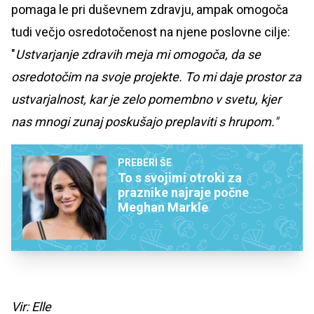
pomaga le pri duševnem zdravju, ampak omogoča
tudi večjo osredotočenost na njene poslovne cilje:
"
Ustvarjanje zdravih meja mi omogoča, da se
osredotočim na svoje projekte. To mi daje prostor za
ustvarjalnost, kar je zelo pomembno v svetu, kjer
nas mnogi zunaj poskušajo preplaviti s hrupom."
PREBERI ŠE
To s svojimi otroki za
praznike najraje počne
Meghan Markle
Vir: Elle