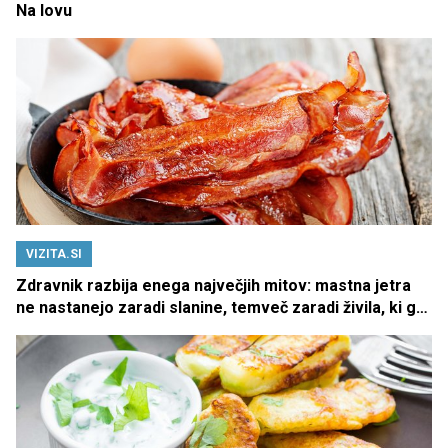
Na lovu
VIZITA.SI
Zdravnik razbija enega največjih mitov: mastna jetra
ne nastanejo zaradi slanine, temveč zaradi živila, ki ga
imamo vsi radi