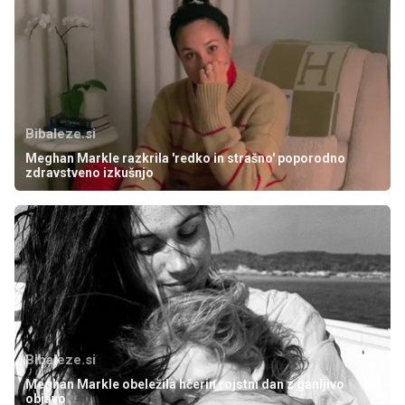
Bibaleze.si
Meghan Markle razkrila 'redko in strašno' poporodno
zdravstveno izkušnjo
Bibaleze.si
Meghan Markle obeležila hčerin rojstni dan z ganljivo
objavo