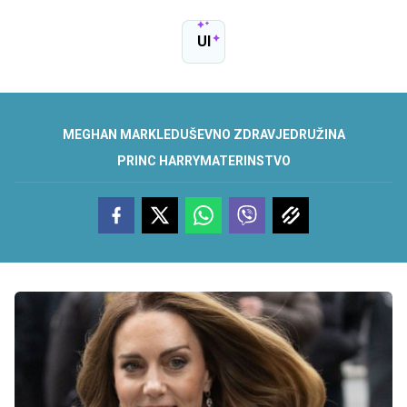
UI
MEGHAN MARKLE
DUŠEVNO ZDRAVJE
DRUŽINA
PRINC HARRY
MATERINSTVO