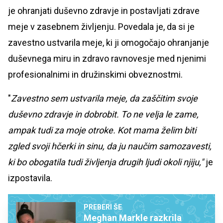
je ohranjati duševno zdravje in postavljati zdrave
meje v zasebnem življenju. Povedala je, da si je
zavestno ustvarila meje, ki ji omogočajo ohranjanje
duševnega miru in zdravo ravnovesje med njenimi
profesionalnimi in družinskimi obveznostmi.
"
Zavestno sem ustvarila meje, da zaščitim svoje
duševno zdravje in dobrobit. To ne velja le zame,
ampak tudi za moje otroke. Kot mama želim biti
zgled svoji hčerki in sinu, da ju naučim samozavesti,
ki bo obogatila tudi življenja drugih ljudi okoli njiju,"
je
izpostavila.
PREBERI ŠE
Meghan Markle razkrila