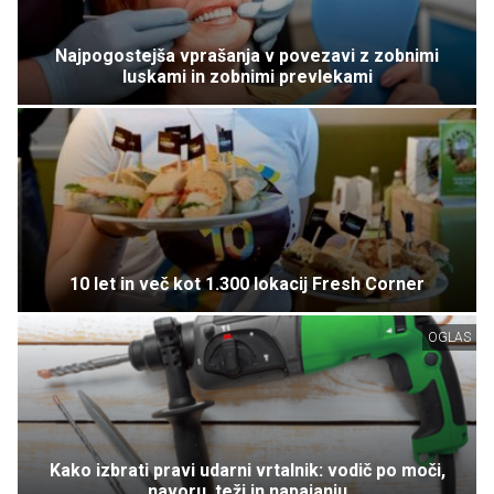
Najpogostejša vprašanja v povezavi z zobnimi
luskami in zobnimi prevlekami
10 let in več kot 1.300 lokacij Fresh Corner
OGLAS
Kako izbrati pravi udarni vrtalnik: vodič po moči,
navoru, teži in napajanju