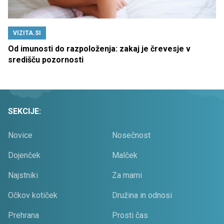
VIZITA.SI
Od imunosti do razpoloženja: zakaj je črevesje v
središču pozornosti
SEKCIJE:
Novice
Nosečnost
Dojenček
Malček
Najstniki
Za mami
Očkov kotiček
Družina in odnosi
Prehrana
Prosti čas