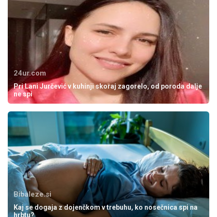
24ur.com
Pri Lani Jurčević v kuhinji skoraj zagorelo, od poroda dalje
ne spi
Bibaleze.si
Kaj se dogaja z dojenčkom v trebuhu, ko nosečnica spi na
hrbtu?