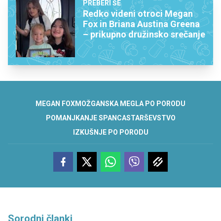
PREBERI ŠE
Redko videni otroci Megan
Fox in Briana Austina Greena
– prikupno družinsko srečanje
MEGAN FOX
MOŽGANSKA MEGLA PO PORODU
POMANJKANJE SPANCA
STARŠEVSTVO
IZKUŠNJE PO PORODU
Sorodni članki