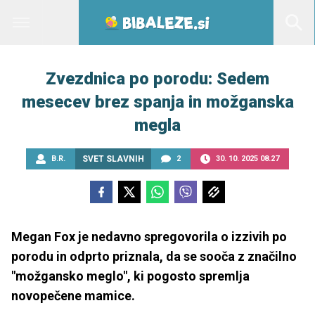
Zvezdnica po porodu: Sedem
mesecev brez spanja in možganska
megla
B.R.
SVET SLAVNIH
2
30. 10. 2025 08.27
Megan Fox je nedavno spregovorila o izzivih po
porodu in odprto priznala, da se sooča z značilno
"možgansko meglo", ki pogosto spremlja
novopečene mamice.