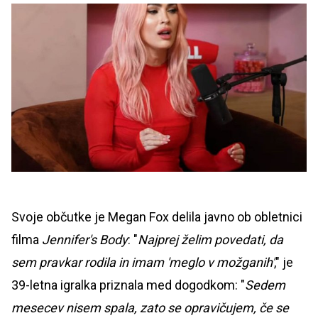
Svoje občutke je Megan Fox delila javno ob obletnici
filma
Jennifer's Body
: "
Najprej želim povedati, da
sem pravkar rodila in imam 'meglo v možganih'
," je
39-letna igralka priznala med dogodkom: "
Sedem
mesecev nisem spala, zato se opravičujem, če se