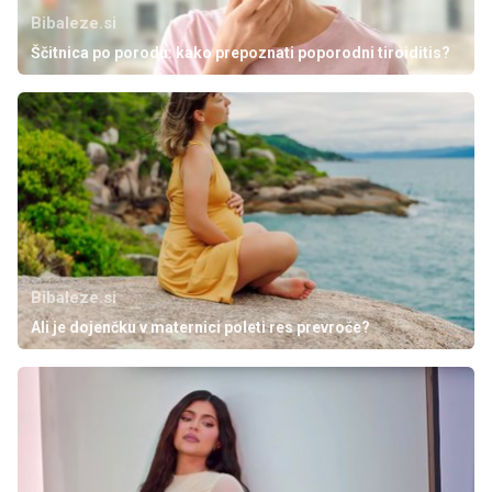
Bibaleze.si
Ščitnica po porodu: kako prepoznati poporodni tiroiditis?
Bibaleze.si
Ali je dojenčku v maternici poleti res prevroče?