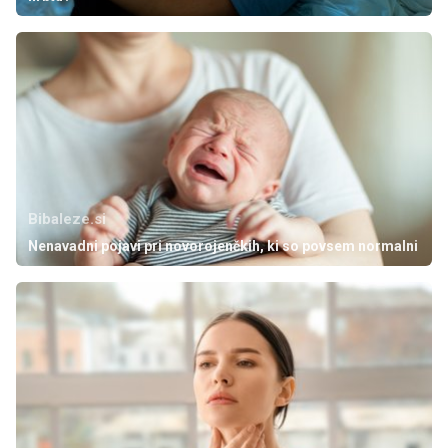
Bibaleze.si
Nenavadni pojavi pri novorojenčkih, ki so povsem normalni