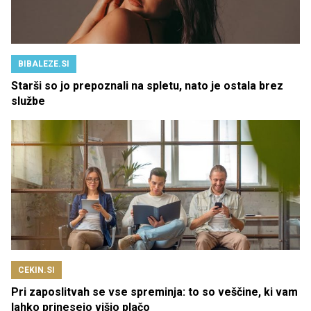
BIBALEZE.SI
Starši so jo prepoznali na spletu, nato je ostala brez
službe
CEKIN.SI
Pri zaposlitvah se vse spreminja: to so veščine, ki vam
lahko prinesejo višjo plačo