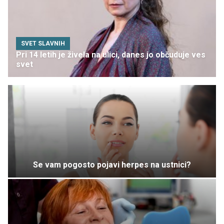
SVET SLAVNIH
Pri 14 letih je živela na ulici, danes jo občuduje ves
svet
Se vam pogosto pojavi herpes na ustnici?