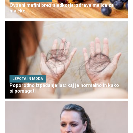
Ovseni mafini brez sladkorja: zdrava malica za
malčke
LEPOTA IN MODA
Poporodno izpadanje las: kaj je normalno in kako
si pomagati