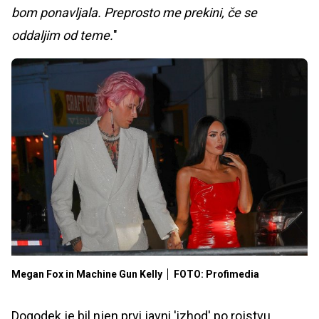
bom ponavljala. Preprosto me prekini, če se
oddaljim od teme.
"
Megan Fox in Machine Gun Kelly
FOTO: Profimedia
Dogodek je bil njen prvi javni 'izhod' po rojstvu