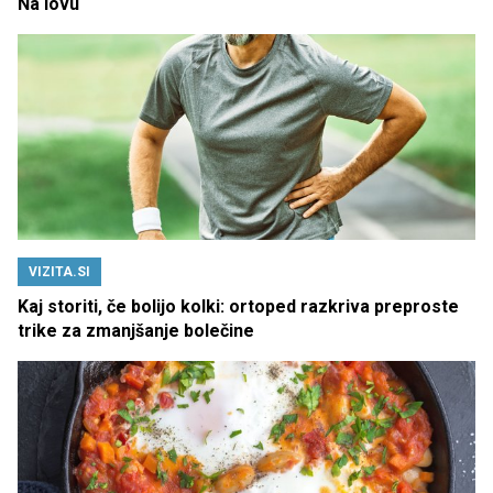
Na lovu
VIZITA.SI
Kaj storiti, če bolijo kolki: ortoped razkriva preproste
trike za zmanjšanje bolečine