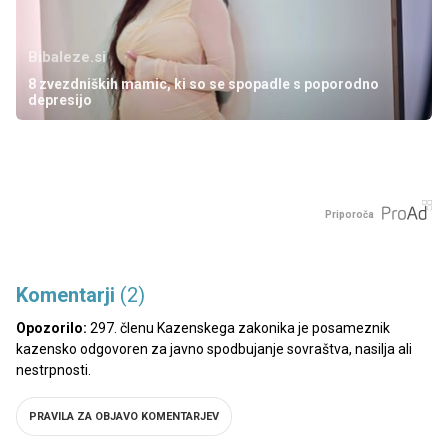
Bibaleze.si
8 zvezdniških mamic, ki so se spopadle s poporodno
depresijo
Priporoča
Komentarji
(2)
Opozorilo:
297. členu Kazenskega zakonika je posameznik
kazensko odgovoren za javno spodbujanje sovraštva, nasilja ali
nestrpnosti.
PRAVILA ZA OBJAVO KOMENTARJEV