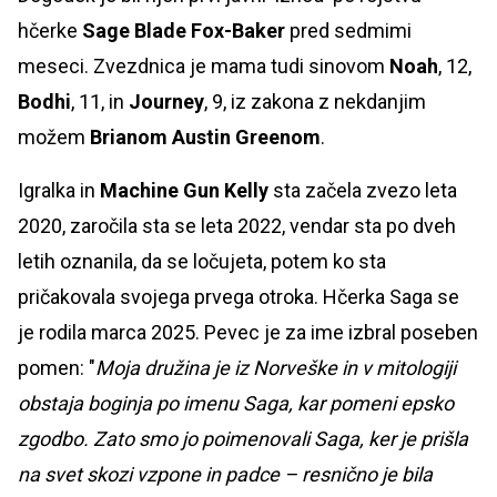
hčerke
Sage Blade Fox-Baker
pred sedmimi
meseci. Zvezdnica je mama tudi sinovom
Noah
, 12,
Bodhi
, 11, in
Journey
, 9, iz zakona z nekdanjim
možem
Brianom Austin Greenom
.
Igralka in
Machine Gun Kelly
sta začela zvezo leta
2020, zaročila sta se leta 2022, vendar sta po dveh
letih oznanila, da se ločujeta, potem ko sta
pričakovala svojega prvega otroka. Hčerka Saga se
je rodila marca 2025. Pevec je za ime izbral poseben
pomen: "
Moja družina je iz Norveške in v mitologiji
obstaja boginja po imenu Saga, kar pomeni epsko
zgodbo. Zato smo jo poimenovali Saga, ker je prišla
na svet skozi vzpone in padce – resnično je bila