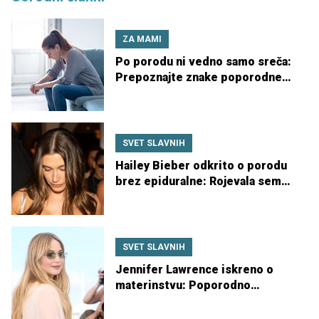
ZA MAMI
Po porodu ni vedno samo sreča:
Prepoznajte znake poporodne
žalosti
SVET SLAVNIH
Hailey Bieber odkrito o porodu
brez epiduralne: Rojevala sem
18 ur – to ni bilo zabavno
SVET SLAVNIH
Jennifer Lawrence iskreno o
materinstvu: Poporodno
obdobje je izjemno osamljeno