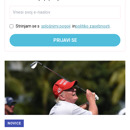
Strinjam se s
splošnimi pogoji
in
politiko zasebnosti
.
PRIJAVI SE
NOVICE