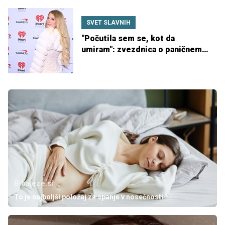
SVET SLAVNIH
"Počutila sem se, kot da
umiram": zvezdnica o paničnem
napadu po porodu
Bibaleze.si
To je najboljši položaj za spanje v nosečnosti