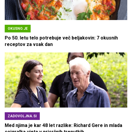
OKUSNO.JE
Po 50. letu telo potrebuje več beljakovin: 7 okusnih
receptov za vsak dan
ZADOVOLJNA.SI
Med njima je kar 48 let razlike: Richard Gere in mlada
soigralka ujeta v prisrčnih trenutkih