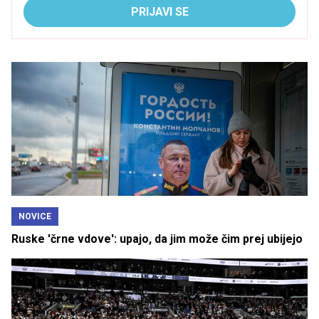
PRIJAVI SE
NOVICE
Ruske 'črne vdove': upajo, da jim može čim prej ubijejo