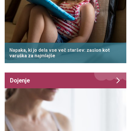
Napaka, ki jo dela vse več staršev: zaslon kot
varuška za najmlajše
Dojenje