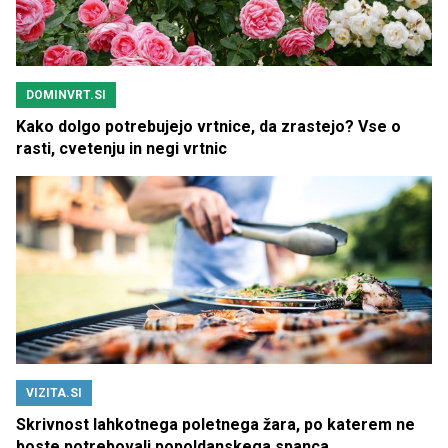
DOMINVRT.SI
Kako dolgo potrebujejo vrtnice, da zrastejo? Vse o
rasti, cvetenju in negi vrtnic
VIZITA.SI
Skrivnost lahkotnega poletnega žara, po katerem ne
boste potrebovali popoldanskega spanca