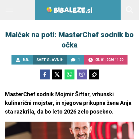
Malček na poti: MasterChef sodnik bo
očka
B.R.
SVET SLAVNIH
1
05. 01. 2026 11.20
MasterChef sodnik Mojmir Šiftar, vrhunski
kulinarični mojster, in njegova prikupna žena Anja
sta razkrila, da bo leto 2026 zelo posebno.