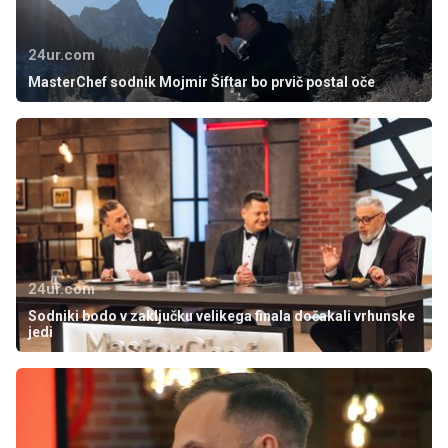
24ur.com
MasterChef sodnik Mojmir Šiftar bo prvič postal oče
24ur.com
Sodniki bodo v zaključku velikega finala dočakali vrhunske
jedi