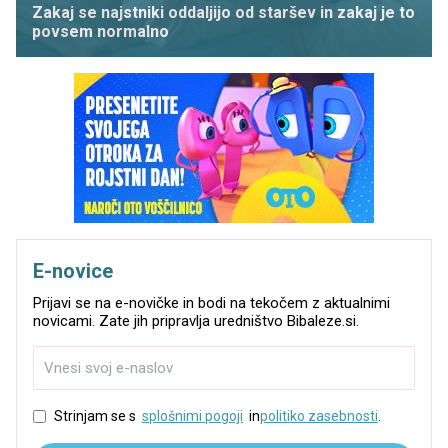
Zakaj se najstniki oddaljijo od staršev in zakaj je to
povsem normalno
E-novice
Prijavi se na e-novičke in bodi na tekočem z aktualnimi
novicami. Zate jih pripravlja uredništvo Bibaleze.si.
Strinjam se s
splošnimi pogoji
in
politiko zasebnosti
.