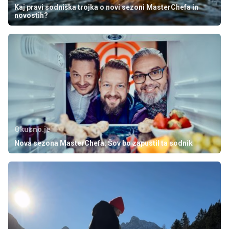
Kaj pravi sodniška trojka o novi sezoni MasterChefa in
novostih?
Okusno.je
Nova sezona MasterChefa: Šov bo zapustil ta sodnik