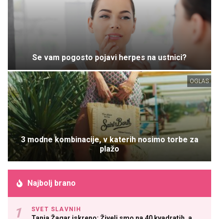
Se vam pogosto pojavi herpes na ustnici?
OGLAS
3 modne kombinacije, v katerih nosimo torbe za
plažo
Najbolj brano
SVET SLAVNIH
Tanja Žagar iskreno: Živeli smo na 40 kvadratih, a