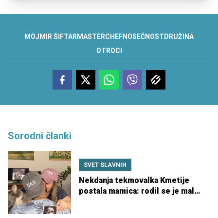
MOJMIR ŠIFTAR
MASTERCHEF
NOSEČNOST
DRUŽINA
OTROCI
Sorodni članki
SVET SLAVNIH
Nekdanja tekmovalka Kmetije
postala mamica: rodil se je mali
Filip