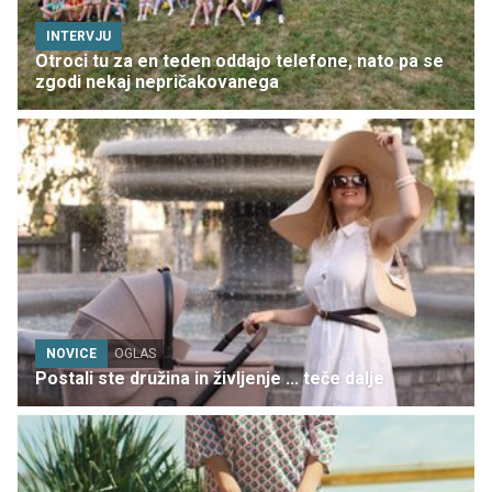
INTERVJU
Otroci tu za en teden oddajo telefone, nato pa se
zgodi nekaj nepričakovanega
NOVICE
OGLAS
Postali ste družina in življenje ... teče dalje