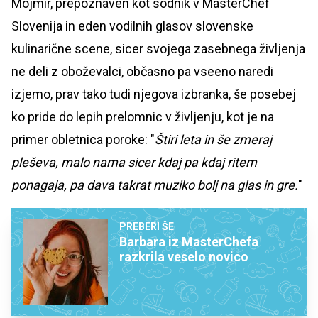
Mojmir, prepoznaven kot sodnik v MasterChef
Slovenija in eden vodilnih glasov slovenske
kulinarične scene, sicer svojega zasebnega življenja
ne deli z oboževalci, občasno pa vseeno naredi
izjemo, prav tako tudi njegova izbranka, še posebej
ko pride do lepih prelomnic v življenju, kot je na
primer obletnica poroke: "
Štiri leta in še zmeraj
pleševa, malo nama sicer kdaj pa kdaj ritem
ponagaja, pa dava takrat muziko bolj na glas in gre.
"
PREBERI ŠE
Barbara iz MasterChefa
razkrila veselo novico