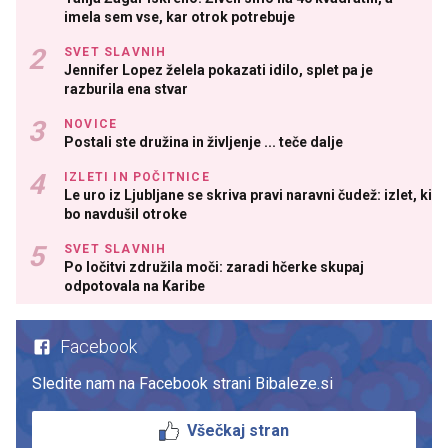
imela sem vse, kar otrok potrebuje
SVET SLAVNIH
Jennifer Lopez želela pokazati idilo, splet pa je
razburila ena stvar
NOVICE
Postali ste družina in življenje ... teče dalje
IZLETI IN POČITNICE
Le uro iz Ljubljane se skriva pravi naravni čudež: izlet, ki
bo navdušil otroke
SVET SLAVNIH
Po ločitvi združila moči: zaradi hčerke skupaj
odpotovala na Karibe
Facebook
Sledite nam na Facebook strani Bibaleze.si
Všečkaj stran