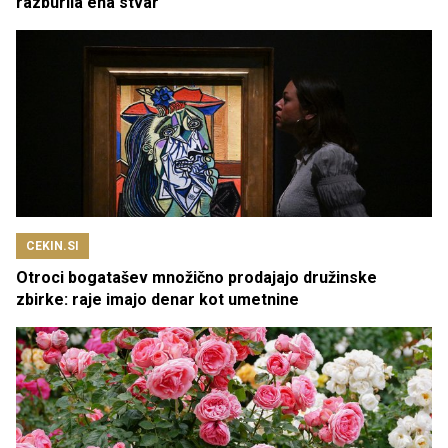
razburila ena stvar
CEKIN.SI
Otroci bogatašev množično prodajajo družinske
zbirke: raje imajo denar kot umetnine