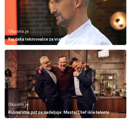
Okusno.je
Kaj čaka tekmovalce za vrati MasterChefa?
Okusno.je
Kulinarična pot se nadaljuje: MasterChef išče talente