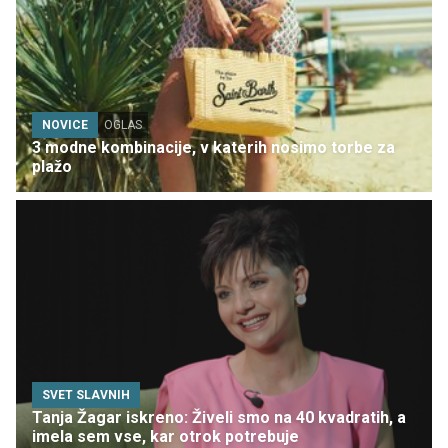
NOVICE
OGLAS
3 modne kombinacije, v katerih nosimo torbe za
plažo
SVET SLAVNIH
Tanja Žagar iskreno: Živeli smo na 40 kvadratih, a
imela sem vse, kar otrok potrebuje