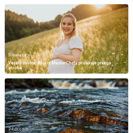
Bibaleze.si
Vesela novica: Kaja iz MasterChefa pričakuje prvega
otroka
24ur.com