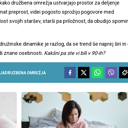
, kako družbena omrežja ustvarjajo prostor za deljenje
mat preprost, videi pogosto sprožijo pogovore med
ost svojih staršev, starši pa priložnost, da obudijo spomi
družinske dinamike je razlog, da se trend še naprej širi in
di znane osebnosti.
Kakšni pa ste vi bili v 90-ih?
JA
DRUŽBENA OMREŽJA