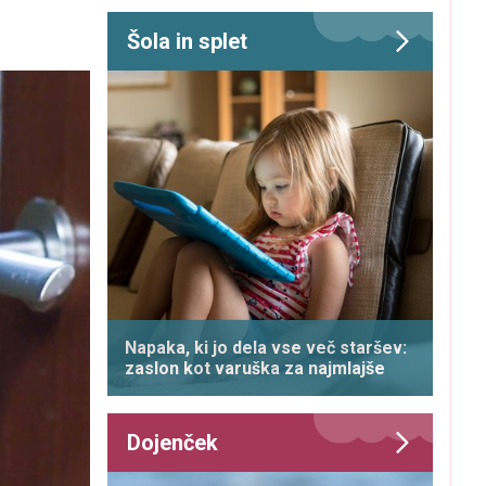
Šola in splet
Napaka, ki jo dela vse več staršev:
zaslon kot varuška za najmlajše
Dojenček