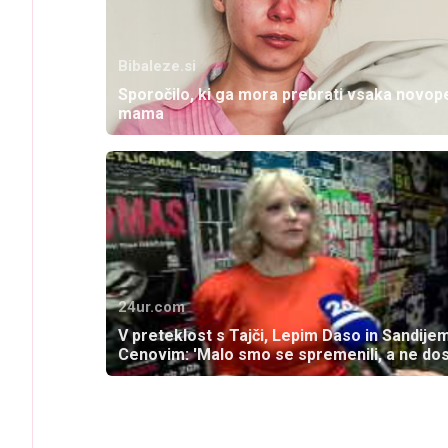
Bibaleze.si
Sporočilo, ki ga mora prebrati vsaka novo
mama
24ur.com
V preteklost s Tajči, Lepim Daso in Sandije
Cenovim: 'Malo smo se spremenili, a ne dos