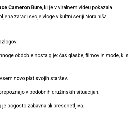
ace Cameron Bure
, ki je v viralnem videu pokazala
bljena zaradi svoje vloge v kultni seriji Nora hiša. .
razlogov.
mnoge obdobje nostalgije: čas glasbe, filmov in mode, ki 
ovsem novo plat svojih staršev.
 prepoznajo v podobnih družinskih situacijah.
aj je pogosto zabavna ali presenetljiva.