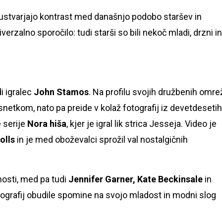
r ustvarjajo kontrast med današnjo podobo staršev in
erzalno sporočilo: tudi starši so bili nekoč mladi, drzni in
di igralec
John Stamos
. Na profilu svojih družbenih omrež
snetkom, nato pa preide v kolaž fotografij iz devetdesetih
e serije
Nora hiša
, kjer je igral lik strica Jesseja. Video je
olls
in je med oboževalci sprožil val nostalgičnih
osti, med pa tudi
Jennifer Garner, Kate Beckinsale
in
otografij obudile spomine na svojo mladost in modni slog