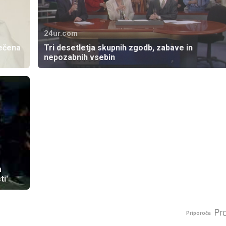
24ur.com
pečena
Tri desetletja skupnih zgodb, zabave in
nepozabnih vsebin
m
ti'
Priporoča