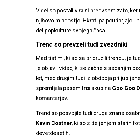
Videi so postali viralni predvsem zato, ke
njihovo mladostjo. Hkrati pa poudarjajo univ
del popkulture svojega časa.
Trend so prevzeli tudi zvezdniki
Med tistimi, ki so se pridružili trendu, je tu
je objavil video, ki se začne s sedanjim po
let, med drugim tudi iz obdobja priljubljen
spremljala pesem
Iris
skupine
Goo Goo D
komentarjev.
Trend so posvojile tudi druge znane osebn
Kevin Costner
, ki so z deljenjem starih f
devetdesetih.