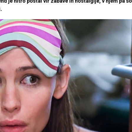
nd je hitro postal vir zabave in nostalgije, v njem pa so
.