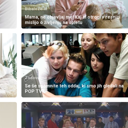
Bibaleze.si
Mama, ne objavljaj me! Kaj si otroci v resnici
mislijo o življenju na spletu
Zadovoljna.si
e
Se še spomnite teh oddaj, ki smo jih gledali na
POP TV?