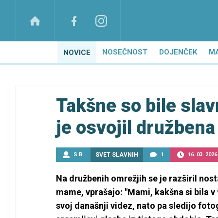
NOSEČNOST
DOJENČEK
M
NOVICE
Takšne so bile slav
je osvojil družben
S.B.
SVET SLAVNIH
1
16. 03. 2026
Na družbenih omrežjih se je razširil nos
mame, vprašajo: "Mami, kakšna si bila v 
svoj današnji videz, nato pa sledijo foto