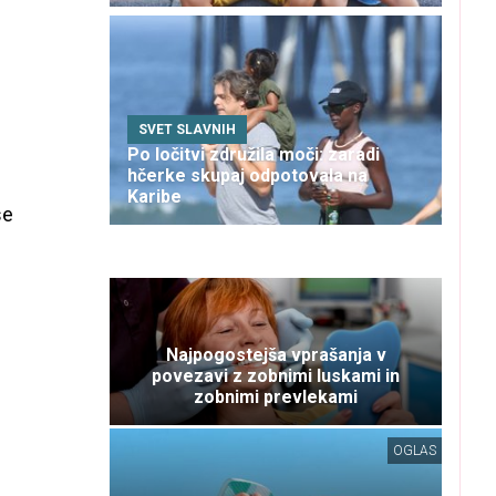
SVET SLAVNIH
Po ločitvi združila moči: zaradi
hčerke skupaj odpotovala na
Karibe
se
Najpogostejša vprašanja v
povezavi z zobnimi luskami in
zobnimi prevlekami
OGLAS