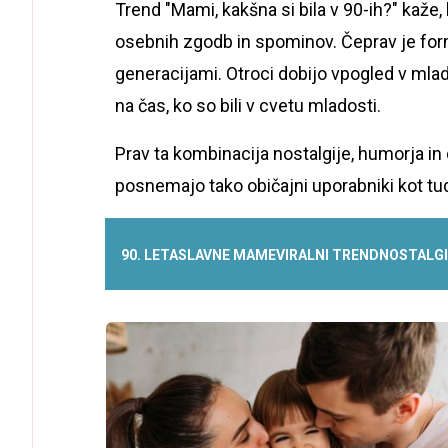
Trend "Mami, kakšna si bila v 90-ih?" kaže
osebnih zgodb in spominov. Čeprav je for
generacijami. Otroci dobijo vpogled v mlad
na čas, ko so bili v cvetu mladosti.
Prav ta kombinacija nostalgije, humorja in 
posnemajo tako običajni uporabniki kot tu
90. LETA
SLAVNE MAME
VIRALNI TREND
NOSTALGI