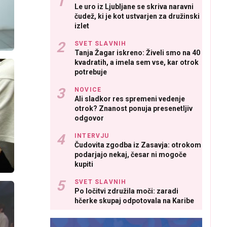
Le uro iz Ljubljane se skriva naravni
čudež, ki je kot ustvarjen za družinski
izlet
SVET SLAVNIH
Tanja Žagar iskreno: Živeli smo na 40
kvadratih, a imela sem vse, kar otrok
potrebuje
NOVICE
Ali sladkor res spremeni vedenje
otrok? Znanost ponuja presenetljiv
odgovor
INTERVJU
Čudovita zgodba iz Zasavja: otrokom
podarjajo nekaj, česar ni mogoče
kupiti
SVET SLAVNIH
Po ločitvi združila moči: zaradi
hčerke skupaj odpotovala na Karibe