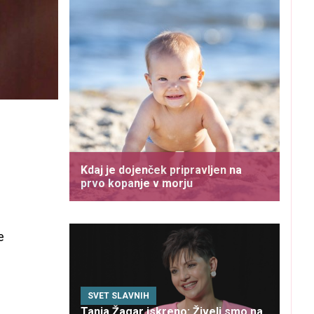
Kdaj je dojenček pripravljen na
prvo kopanje v morju
e
SVET SLAVNIH
Tanja Žagar iskreno: Živeli smo na