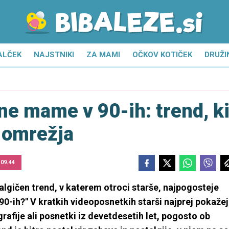
ALČEK
NAJSTNIKI
ZA MAMI
OČKOV KOTIČEK
DRUŽI
ne mame v 90-ih: trend, k
a omrežja
 09.44
talgičen trend, v katerem otroci starše, najpogosteje
90-ih?" V kratkih videoposnetkih starši najprej pokaže
grafije ali posnetki iz devetdesetih let, pogosto ob