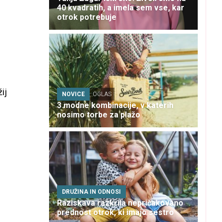
40 kvadratih, a imela sem vse, kar
otrok potrebuje
ij
NOVICE
OGLAS
3 modne kombinacije, v katerih
nosimo torbe za plažo
DRUŽINA IN ODNOSI
Raziskava razkrila nepričakovano
prednost otrok, ki imajo sestro