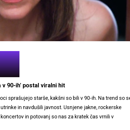
v 90-ih' postal viralni hit
troci sprašujejo starše, kakšni so bili v 90-ih. Na trend so s
deo utrinke in navdušili javnost. Usnjene jakne, rockerske
 koncertov in potovanj so nas za kratek čas vrnili v