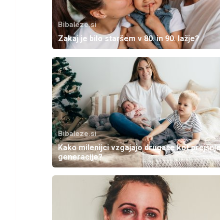
Bibaleze.si
Zakaj je bilo staršem v 80. in 90. lažje?
Bibaleze.si
Kako milenijci vzgajajo drugače kot prejšnj
generacije?