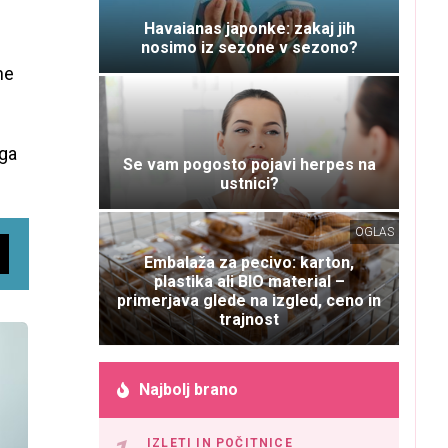
Havaianas japonke: zakaj jih
nosimo iz sezone v sezono?
ne
 ga
Se vam pogosto pojavi herpes na
ustnici?
OGLAS
Embalaža za pecivo: karton,
plastika ali BIO material –
primerjava glede na izgled, ceno in
trajnost
Najbolj brano
IZLETI IN POČITNICE