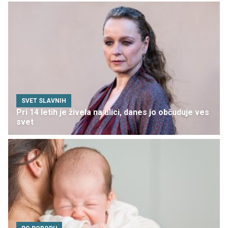
SVET SLAVNIH
Pri 14 letih je živela na ulici, danes jo občuduje ves
svet