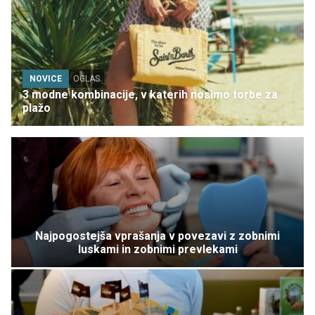
NOVICE
OGLAS
3 modne kombinacije, v katerih nosimo torbe za
plažo
Najpogostejša vprašanja v povezavi z zobnimi
luskami in zobnimi prevlekami