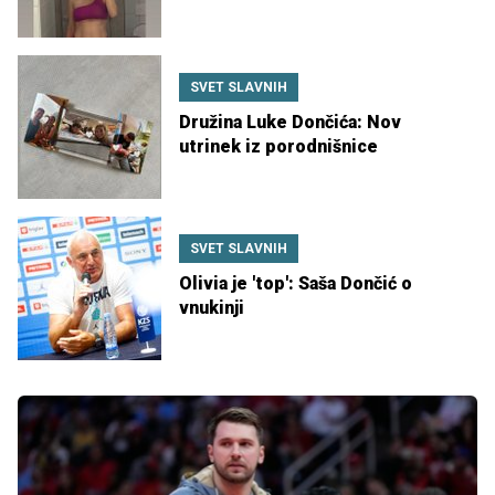
SVET SLAVNIH
Družina Luke Dončića: Nov
utrinek iz porodnišnice
SVET SLAVNIH
Olivia je 'top': Saša Dončić o
vnukinji