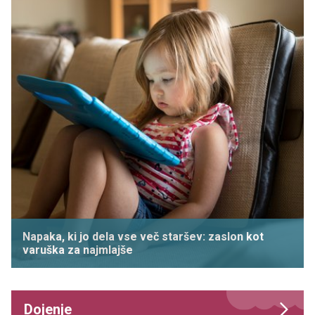
Napaka, ki jo dela vse več staršev: zaslon kot
varuška za najmlajše
Dojenje