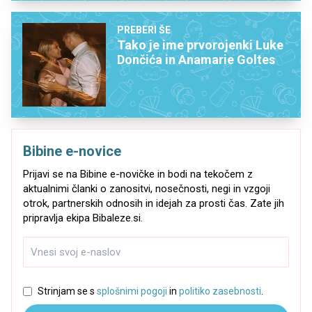
PREBERI ŠE
Tako je ime prvorojenki Luke
Dončića in Anamarie Goltes
Bibine e-novice
Prijavi se na Bibine e-novičke in bodi na tekočem z
aktualnimi članki o zanositvi, nosečnosti, negi in vzgoji
otrok, partnerskih odnosih in idejah za prosti čas. Zate jih
pripravlja ekipa Bibaleze.si.
Strinjam se s
splošnimi pogoji
in
politiko zasebnosti
.