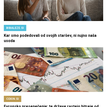
BIBALEZE.SI
Kar smo podedovali od svojih staršev, ni nujno naša
usoda
CEKIN.SI
Evropsko presenečenje: te države rastejo hitreje od