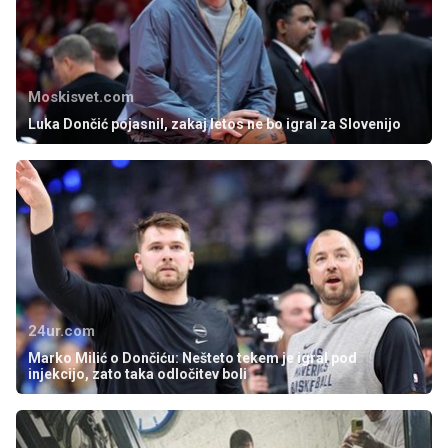
Moskisvet.com
Luka Dončić pojasnil, zakaj letos ne bo igral za Slovenijo
24ur.com
Marko Milić o Dončiću: Nešteto tekem je igral pod
injekcijo, zato taka odločitev boli