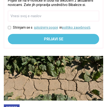
Prijavi se na e-novičke in bodi na tekočem z aktualnimi
novicami. Zate jih pripravlja uredništvo Bibaleze.si.
Strinjam se s
splošnimi pogoji
in
politiko zasebnosti
.
PRIJAVI SE