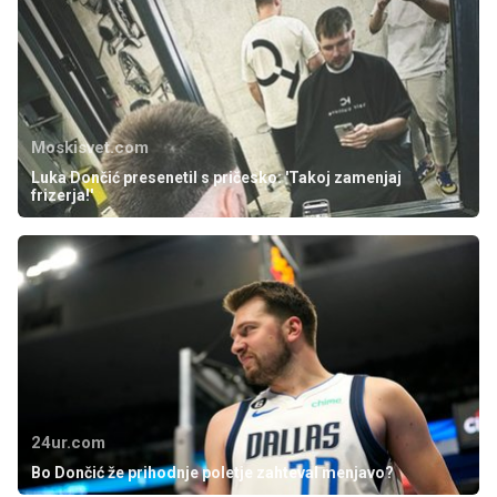
Moskisvet.com
Luka Dončić presenetil s pričesko: 'Takoj zamenjaj
frizerja!'
24ur.com
Bo Dončić že prihodnje poletje zahteval menjavo?