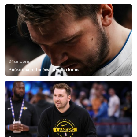
24ur.com
Poškodbam Dončića ni videti konca