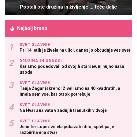
Postali ste družina in življenje ... teče dalje
Najbolj brano
SVET SLAVNIH
Pri 14 letih je živela na ulici, danes jo občuduje ves svet
DRUŽINA IN ODNOSI
Kar smo podedovali od svojih staršev, ni nujno naša
usoda
SVET SLAVNIH
Tanja Žagar iskreno: Živeli smo na 40 kvadratih, a
imela sem vse, kar otrok potrebuje
SVET SLAVNIH
Na Hvaru uživata v zadnjih trenutkih v dvoje
SVET SLAVNIH
Jennifer Lopez želela pokazati idilo, splet pa je
razburila ena stvar