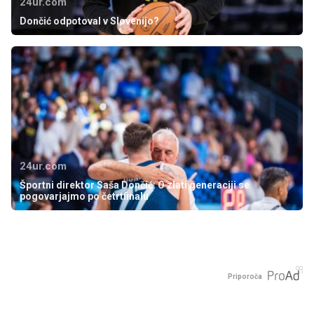
24ur.com
Dončić odpotoval v Slovenijo?
24ur.com
Športni direktor Saša Dončić: O zlati generaciji se
pogovarjajmo po četrtfinalu
Priporoča