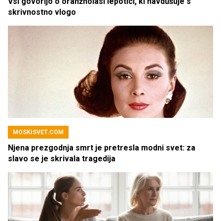
Vsi govorijo o oranžnolasi lepotici, ki navdušuje s
skrivnostno vlogo
MOSKISVET.COM
Njena prezgodnja smrt je pretresla modni svet: za
slavo se je skrivala tragedija