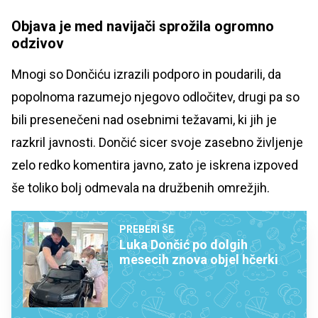
Objava je med navijači sprožila ogromno
odzivov
Mnogi so Dončiću izrazili podporo in poudarili, da
popolnoma razumejo njegovo odločitev, drugi pa so
bili presenečeni nad osebnimi težavami, ki jih je
razkril javnosti. Dončić sicer svoje zasebno življenje
zelo redko komentira javno, zato je iskrena izpoved
še toliko bolj odmevala na družbenih omrežjih.
PREBERI ŠE
Luka Dončić po dolgih
mesecih znova objel hčerki