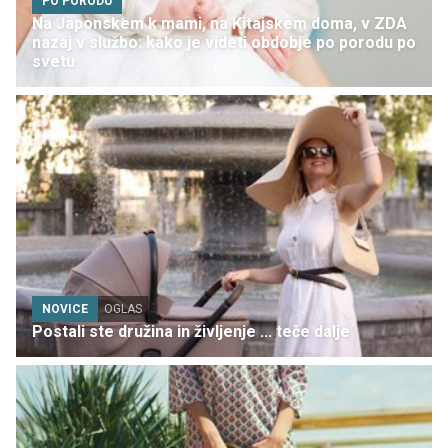
PO PORODU
Na Japonskem k mami, na Kitajskem doma, v ZDA
nazaj v službo: kako je videti obdobje po porodu po
svetu
NOVICE
OGLAS
Postali ste družina in življenje ... teče dalje