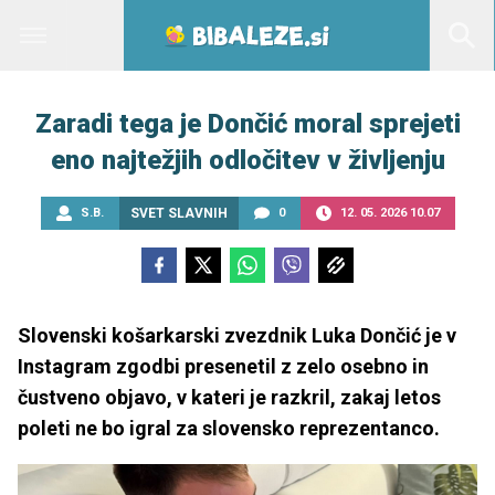
Zaradi tega je Dončić moral sprejeti
eno najtežjih odločitev v življenju
S.B.
SVET SLAVNIH
0
12. 05. 2026 10.07
Slovenski košarkarski zvezdnik Luka Dončić je v
Instagram zgodbi presenetil z zelo osebno in
čustveno objavo, v kateri je razkril, zakaj letos
poleti ne bo igral za slovensko reprezentanco.