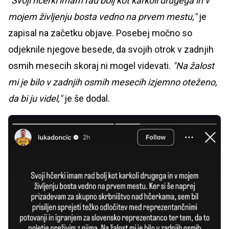
"Svoji hčerki imam rad bolj kot karkoli drugega in v
mojem življenju bosta vedno na prvem mestu,"
je
zapisal na začetku objave. Posebej močno so
odjeknile njegove besede, da svojih otrok v zadnjih
osmih mesecih skoraj ni mogel videvati.
"Na žalost
mi je bilo v zadnjih osmih mesecih izjemno oteženo,
da bi ju videl,"
je še dodal.