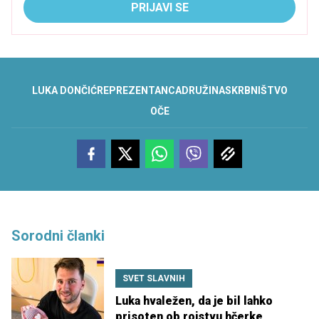
PRIJAVI SE
LUKA DONČIĆ
REPREZENTANCA
DRUŽINA
SKRBNIŠTVO
OČE
Sorodni članki
SVET SLAVNIH
Luka hvaležen, da je bil lahko
prisoten ob rojstvu hčerke