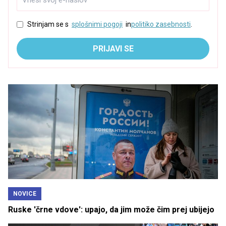
Strinjam se s
splošnimi pogoji
in
politiko zasebnosti
.
PRIJAVI SE
NOVICE
Ruske 'črne vdove': upajo, da jim može čim prej ubijejo