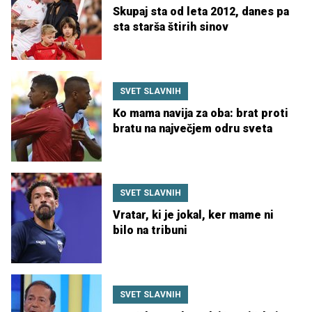
Skupaj sta od leta 2012, danes pa
sta starša štirih sinov
SVET SLAVNIH
Ko mama navija za oba: brat proti
bratu na največjem odru sveta
SVET SLAVNIH
Vratar, ki je jokal, ker mame ni
bilo na tribuni
SVET SLAVNIH