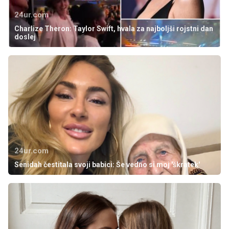
24ur.com
Charlize Theron: Taylor Swift, hvala za najboljši rojstni dan
doslej
24ur.com
Senidah čestitala svoji babici: Še vedno si moj 'škratek'