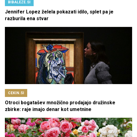
BIBALEZE.SI
Jennifer Lopez želela pokazati idilo, splet pa je
razburila ena stvar
CEKIN.SI
Otroci bogatašev množično prodajajo družinske
zbirke: raje imajo denar kot umetnine