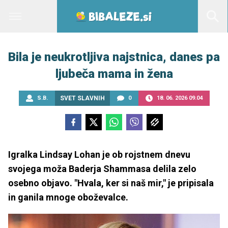
Bila je neukrotljiva najstnica, danes pa
ljubeča mama in žena
S.B.
SVET SLAVNIH
0
18. 06. 2026 09.04
Igralka Lindsay Lohan je ob rojstnem dnevu
svojega moža Baderja Shammasa delila zelo
osebno objavo. "Hvala, ker si naš mir," je pripisala
in ganila mnoge oboževalce.