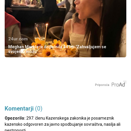
24ur.com
Meghan Markle je dopolnila 44 let: 'Zahvaljujem se
svojemu možu'
Priporoča
Komentarji
(0)
Opozorilo:
297. členu Kazenskega zakonika je posameznik
kazensko odgovoren za javno spodbujanje sovraštva, nasilja ali
nestrpnosti.