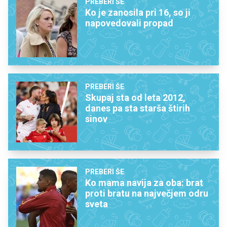
PREBERI ŠE
Ko je zanosila pri 16, so ji
napovedovali propad
PREBERI ŠE
Skupaj sta od leta 2012,
danes pa sta starša štirih
sinov
PREBERI ŠE
Ko mama navija za oba: brat
proti bratu na največjem odru
sveta