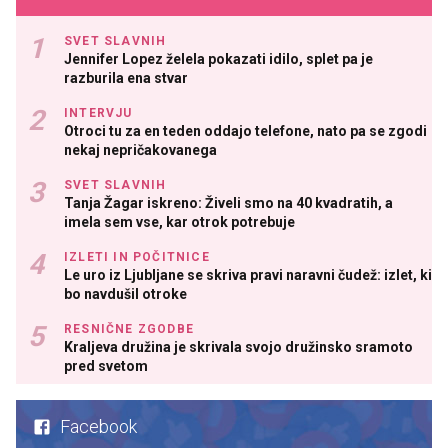
SVET SLAVNIH
Jennifer Lopez želela pokazati idilo, splet pa je
razburila ena stvar
INTERVJU
Otroci tu za en teden oddajo telefone, nato pa se zgodi
nekaj nepričakovanega
SVET SLAVNIH
Tanja Žagar iskreno: Živeli smo na 40 kvadratih, a
imela sem vse, kar otrok potrebuje
IZLETI IN POČITNICE
Le uro iz Ljubljane se skriva pravi naravni čudež: izlet, ki
bo navdušil otroke
RESNIČNE ZGODBE
Kraljeva družina je skrivala svojo družinsko sramoto
pred svetom
Facebook