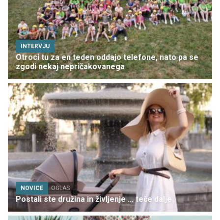
INTERVJU
Otroci tu za en teden oddajo telefone, nato pa se
zgodi nekaj nepričakovanega
NOVICE
OGLAS
Postali ste družina in življenje ... teče dalje