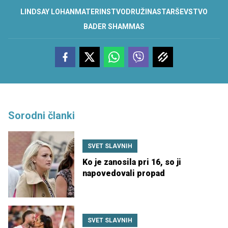
LINDSAY LOHAN
MATERINSTVO
DRUŽINA
STARŠEVSTVO
BADER SHAMMAS
Sorodni članki
SVET SLAVNIH
Ko je zanosila pri 16, so ji
napovedovali propad
SVET SLAVNIH