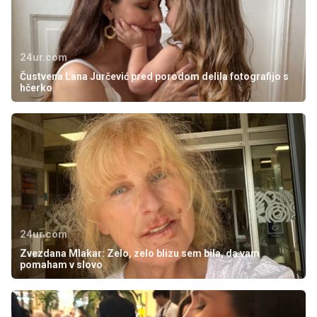
24ur.com
Čustvena Lana Jurčević pred porodom delila fotografijo s
hčerko
24ur.com
Zvezdana Mlakar: Zelo, zelo blizu sem bila, da vam
pomaham v slovo