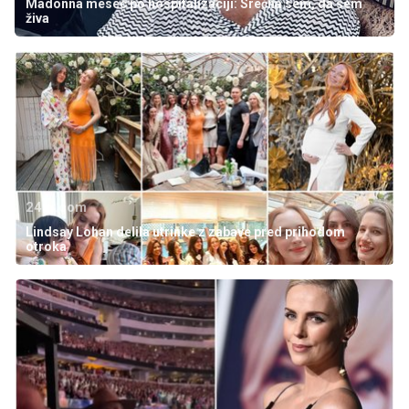
Madonna mesec po hospitalizaciji: Srečna sem, da sem
živa
24ur.com
Lindsay Lohan delila utrinke z zabave pred prihodom
otroka