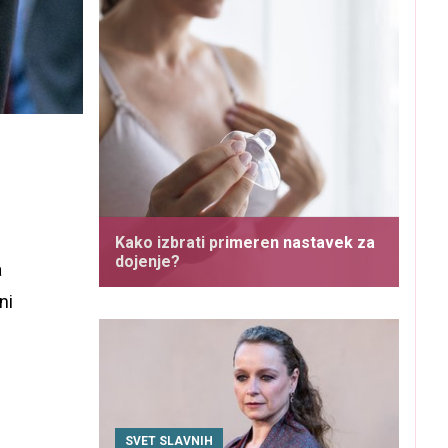
Kako izbrati primeren nastavek za
dojenje?
a
ni
SVET SLAVNIH