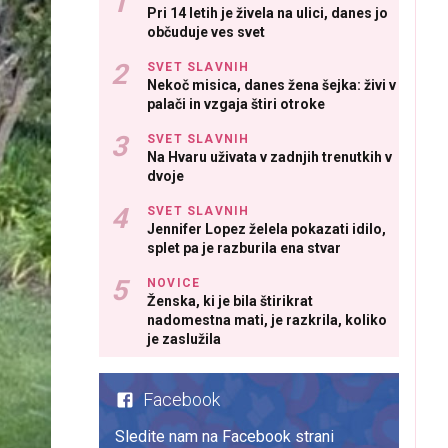
Pri 14 letih je živela na ulici, danes jo
občuduje ves svet
SVET SLAVNIH
Nekoč misica, danes žena šejka: živi v
palači in vzgaja štiri otroke
SVET SLAVNIH
Na Hvaru uživata v zadnjih trenutkih v
dvoje
SVET SLAVNIH
Jennifer Lopez želela pokazati idilo,
splet pa je razburila ena stvar
NOVICE
Ženska, ki je bila štirikrat
nadomestna mati, je razkrila, koliko
je zaslužila
Facebook
Sledite nam na Facebook strani