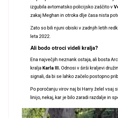
izgubila avtomatsko policijsko zaščito v
Ve
zakaj Meghan in otroka dlje časa nista pot
Zato so bili njuni obiski v zadnjih letih re
leta 2022.
Ali bodo otroci videli kralja?
Ena največjih neznank ostaja, ali bosta Ar
kralja
Karla III.
Odnosi v širši kraljevi druž
signali, da bi se lahko začelo postopno pri
Po poročanju virov naj bi Harry želel vsa
linijo, nekaj, kar je bilo zaradi razdalje i