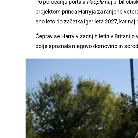
Po poročanju portala
People
naj bi bil ob
projektom princa Harryja za ranjene veter
eno leto do začetka iger leta 2027, kar naj 
Čeprav se Harry v zadnjih letih v Britanijo 
bolje spoznala njegovo domovino in sorodni