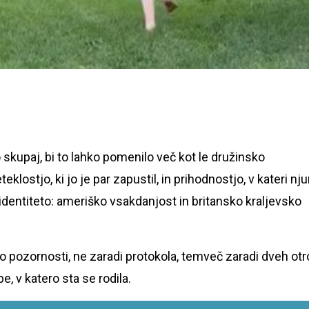
o skupaj, bi to lahko pomenilo več kot le družinsko
lostjo, ki jo je par zapustil, in prihodnostjo, v kateri nj
dentiteto: ameriško vsakdanjost in britansko kraljevsko
ko pozornosti, ne zaradi protokola, temveč zaradi dveh otr
e, v katero sta se rodila.