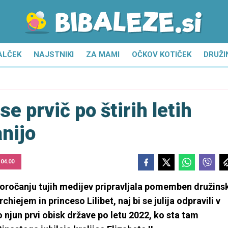
ALČEK
NAJSTNIKI
ZA MAMI
OČKOV KOTIČEK
DRUŽI
se prvič po štirih letih
anijo
 04.00
poročanju tujih medijev pripravljala pomemben družins
ejem in princeso Lilibet, naj bi se julija odpravili v
to njun prvi obisk države po letu 2022, ko sta tam