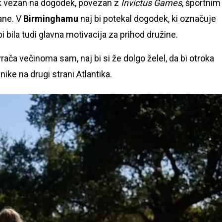
isk vezan na dogodek, povezan z
Invictus Games
, športnim
ane. V
Birminghamu
naj bi potekal dogodek, ki označuje
bi bila tudi glavna motivacija za prihod družine.
vrača večinoma sam, naj bi si že dolgo želel, da bi otroka
ke na drugi strani Atlantika.