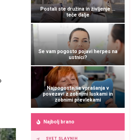
Postali ste družina in življenje ...
teče dalje
Se vam pogosto pojavi herpes na
ustnici?
o
Najpogostejša vprašanja v
povezavi z zobnimi luskami in
zobnimi prevlekami
Najbolj brano
SVET SLAVNIH