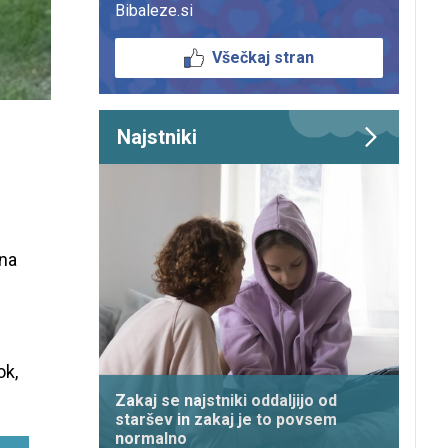
Bibaleze.si
Všečkaj stran
Najstniki
una
ok,
Zakaj se najstniki oddaljijo od
staršev in zakaj je to povsem
normalno