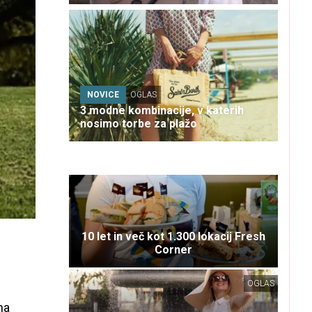
NOVICE
OGLAS
3 modne kombinacije, v katerih
nosimo torbe za plažo
10 let in več kot 1.300 lokacij Fresh
Corner
OGLAS
na