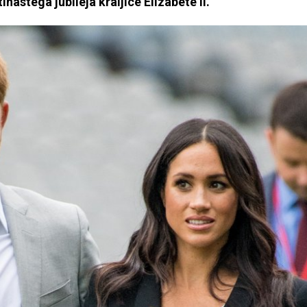
astega jubileja kraljice Elizabete II.