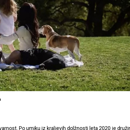
a
arnost. Po umiku iz kraljevih dolžnosti leta 2020 je druži