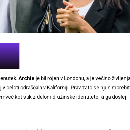
renutek.
Archie
je bil rojen v Londonu, a je večino življenj
 v celoti odraščala v Kaliforniji. Prav zato se njun morebit
temveč kot stik z delom družinske identitete, ki ga doslej