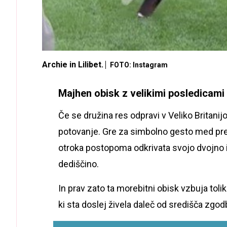
Archie in Lilibet.
FOTO: Instagram
Majhen obisk z velikimi posledicami
Če se družina res odpravi v Veliko Britanij
potovanje. Gre za simbolno gesto med pretek
otroka postopoma odkrivata svojo dvojno i
dediščino.
In prav zato ta morebitni obisk vzbuja toli
ki sta doslej živela daleč od središča zgodb