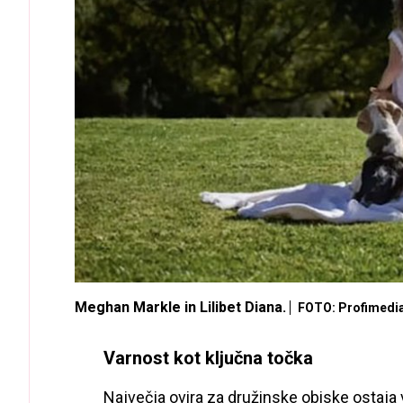
Meghan Markle in Lilibet Diana.
FOTO: Profimedi
Varnost kot ključna točka
Največja ovira za družinske obiske ostaja v