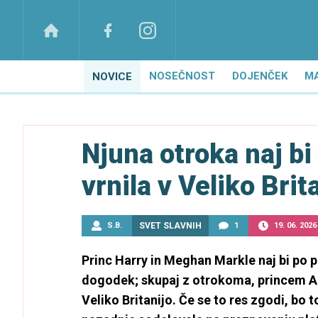
NOSEČNOST
DOJENČEK
M
NOVICE
Njuna otroka naj bi 
vrnila v Veliko Brit
S.B.
SVET SLAVNIH
1
19. 06. 2026
Princ Harry in Meghan Markle naj bi po 
dogodek; skupaj z otrokoma, princem Archi
Veliko Britanijo. Če se to res zgodi, bo 