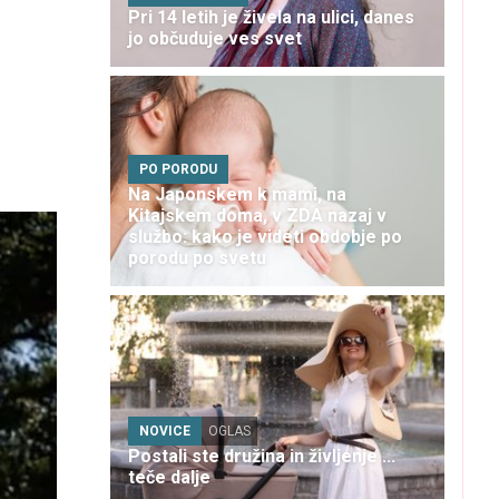
Pri 14 letih je živela na ulici, danes
jo občuduje ves svet
PO PORODU
Na Japonskem k mami, na
Kitajskem doma, v ZDA nazaj v
službo: kako je videti obdobje po
porodu po svetu
NOVICE
OGLAS
Postali ste družina in življenje ...
teče dalje