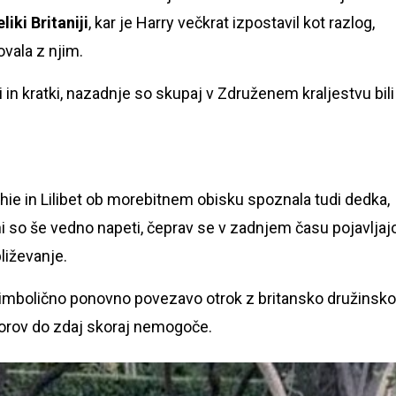
liki Britaniji
, kar je Harry večkrat izpostavil kot razlog,
ovala z njim.
dki in kratki, nazadnje so skupaj v Združenem kraljestvu bili
chie in Lilibet ob morebitnem obisku spoznala tudi dedka,
ini so še vedno napeti, čeprav se v zadnjem času pojavljaj
bliževanje.
j simbolično ponovno povezavo otrok z britansko družinsko
n sporov do zdaj skoraj nemogoče.