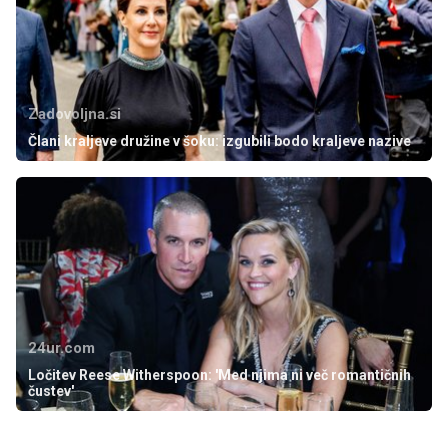
Zadovoljna.si
Člani kraljeve družine v šoku: izgubili bodo kraljeve nazive
24ur.com
Ločitev Reese Witherspoon: 'Med njima ni več romantičnih
čustev'