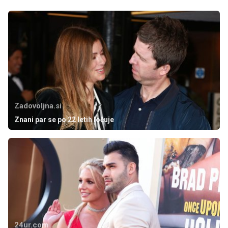
Zadovoljna.si
Znani par se po 22 letih ločuje
24ur.com