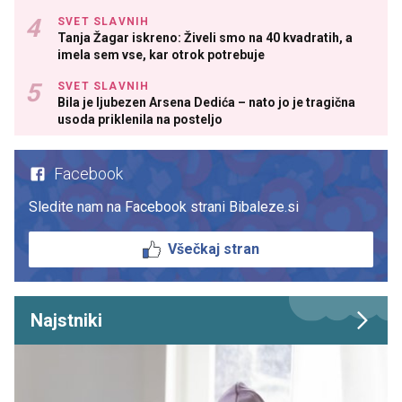
SVET SLAVNIH
Tanja Žagar iskreno: Živeli smo na 40 kvadratih, a
imela sem vse, kar otrok potrebuje
SVET SLAVNIH
Bila je ljubezen Arsena Dedića – nato jo je tragična
usoda priklenila na posteljo
Facebook
Sledite nam na Facebook strani Bibaleze.si
Všečkaj stran
Najstniki