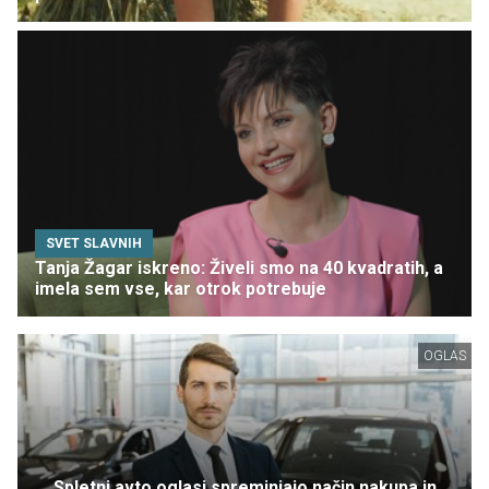
SVET SLAVNIH
Tanja Žagar iskreno: Živeli smo na 40 kvadratih, a
imela sem vse, kar otrok potrebuje
OGLAS
Spletni avto oglasi spreminjajo način nakupa in