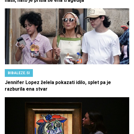
našli, nato je prišla še ena tragedija
BIBALEZE.SI
Jennifer Lopez želela pokazati idilo, splet pa je
razburila ena stvar