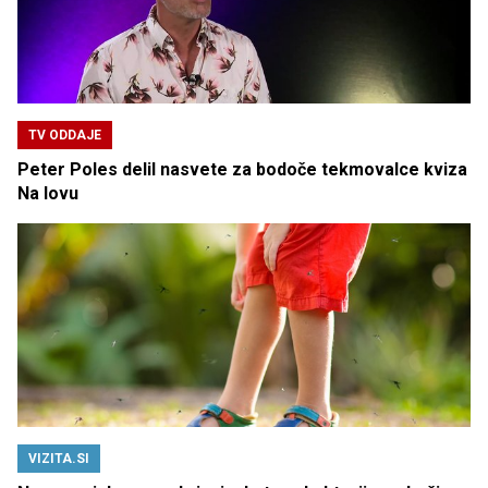
TV ODDAJE
Peter Poles delil nasvete za bodoče tekmovalce kviza
Na lovu
VIZITA.SI