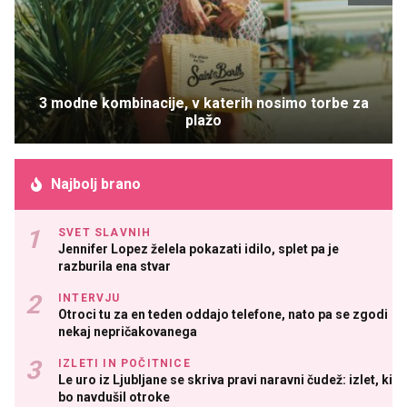
3 modne kombinacije, v katerih nosimo torbe za
plažo
Najbolj brano
SVET SLAVNIH
Jennifer Lopez želela pokazati idilo, splet pa je
razburila ena stvar
INTERVJU
Otroci tu za en teden oddajo telefone, nato pa se zgodi
nekaj nepričakovanega
IZLETI IN POČITNICE
Le uro iz Ljubljane se skriva pravi naravni čudež: izlet, ki
bo navdušil otroke