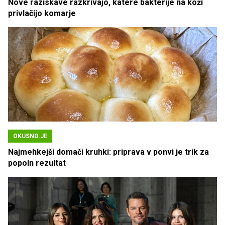
Nove raziskave razkrivajo, katere bakterije na koži
privlačijo komarje
OKUSNO.JE
Najmehkejši domači kruhki: priprava v ponvi je trik za
popoln rezultat