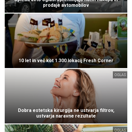
prodaje avtomobilov
10 let in več kot 1.300 lokacij Fresh Corner
OGLAS
Dobra estetska kirurgija ne ustvarja filtrov,
ustvarja naravne rezultate
OGLAS