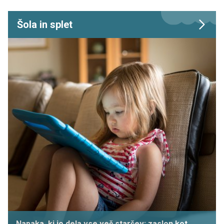
Šola in splet
Napaka, ki jo dela vse več staršev: zaslon kot