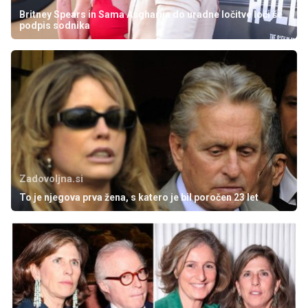
Britney Spears in Sama Asgharija do uradne ločitve loči še
podpis sodnika
Zadovoljna.si
To je njegova prva žena, s katero je bil poročen 23 let