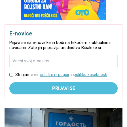
E-novice
Prijavi se na e-novičke in bodi na tekočem z aktualnimi
novicami. Zate jih pripravlja uredništvo Bibaleze.si.
Strinjam se s
splošnimi pogoji
in
politiko zasebnosti
.
PRIJAVI SE