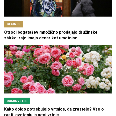
CEKIN.SI
Otroci bogatašev množično prodajajo družinske
zbirke: raje imajo denar kot umetnine
DOMINVRT.SI
Kako dolgo potrebujejo vrtnice, da zrastejo? Vse o
rasti, cvetenju in negi vrtnic