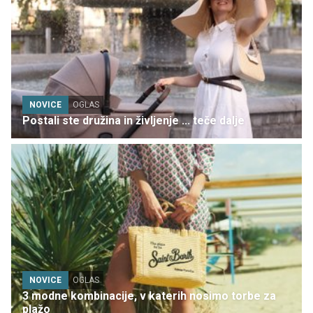
NOVICE
OGLAS
Postali ste družina in življenje ... teče dalje
NOVICE
OGLAS
3 modne kombinacije, v katerih nosimo torbe za
plažo