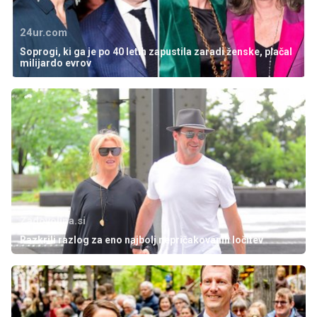
24ur.com
Soprogi, ki ga je po 40 letih zapustila zaradi ženske, plačal
milijardo evrov
Zadovoljna.si
Razkrili razlog za eno najbolj nepričakovanih ločitev