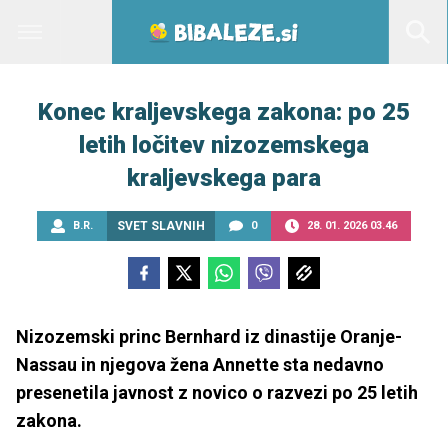
Konec kraljevskega zakona: po 25
letih ločitev nizozemskega
kraljevskega para
B.R.
SVET SLAVNIH
0
28. 01. 2026 03.46
Nizozemski princ Bernhard iz dinastije Oranje-
Nassau in njegova žena Annette sta nedavno
presenetila javnost z novico o razvezi po 25 letih
zakona.