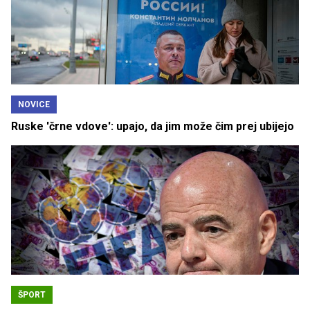
NOVICE
Ruske 'črne vdove': upajo, da jim može čim prej ubijejo
ŠPORT