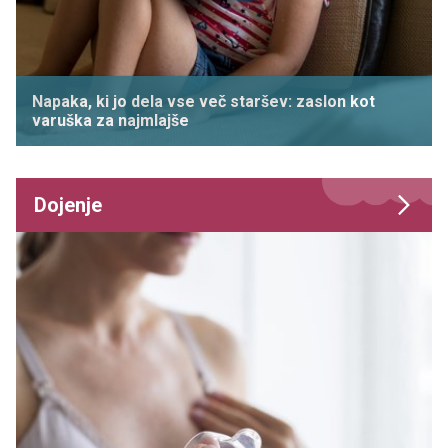
Napaka, ki jo dela vse več staršev: zaslon kot
varuška za najmlajše
Dojenje