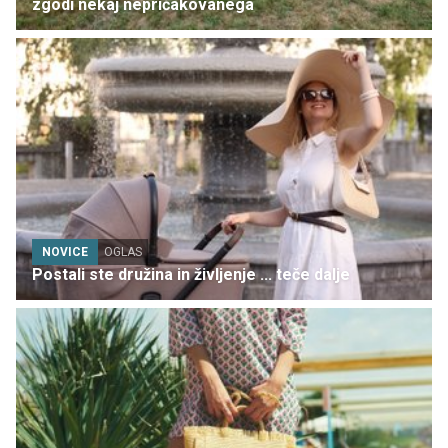
zgodi nekaj nepričakovanega
NOVICE
OGLAS
Postali ste družina in življenje ... teče dalje