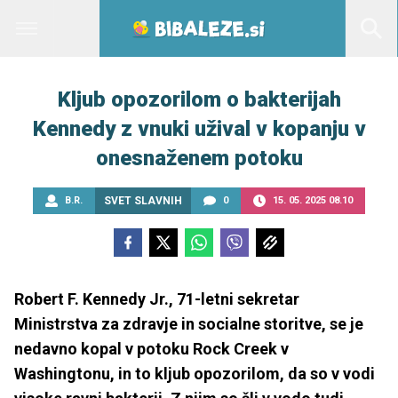
Kljub opozorilom o bakterijah
Kennedy z vnuki užival v kopanju v
onesnaženem potoku
B.R.
SVET SLAVNIH
0
15. 05. 2025 08.10
Robert F. Kennedy Jr., 71-letni sekretar
Ministrstva za zdravje in socialne storitve, se je
nedavno kopal v potoku Rock Creek v
Washingtonu, in to kljub opozorilom, da so v vodi