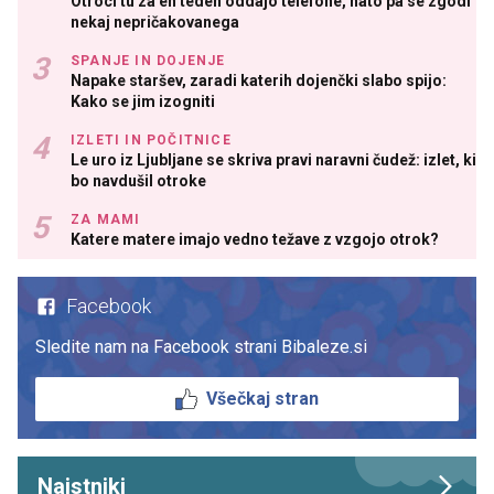
Otroci tu za en teden oddajo telefone, nato pa se zgodi
nekaj nepričakovanega
SPANJE IN DOJENJE
Napake staršev, zaradi katerih dojenčki slabo spijo:
Kako se jim izogniti
IZLETI IN POČITNICE
Le uro iz Ljubljane se skriva pravi naravni čudež: izlet, ki
bo navdušil otroke
ZA MAMI
Katere matere imajo vedno težave z vzgojo otrok?
Facebook
Sledite nam na Facebook strani Bibaleze.si
Všečkaj stran
Najstniki