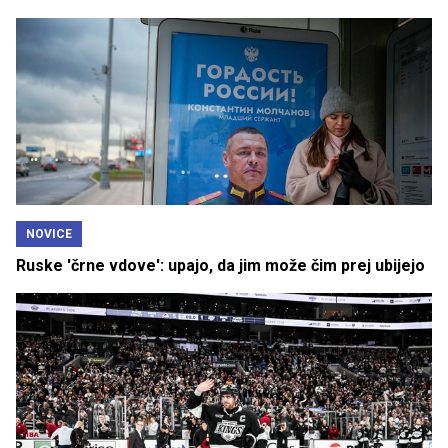
NOVICE
Ruske 'črne vdove': upajo, da jim može čim prej ubijejo