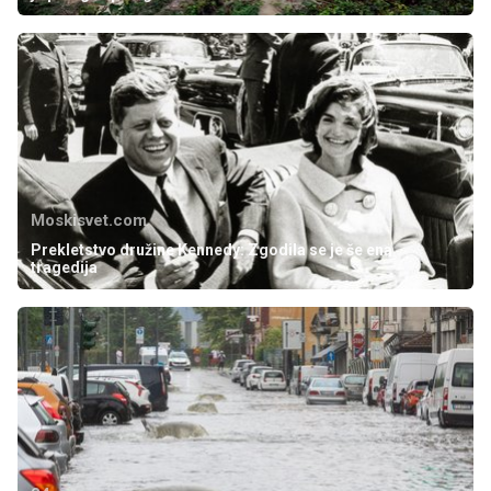
Moskisvet.com
Prekletstvo družine Kennedy: Zgodila se je še ena
tragedija