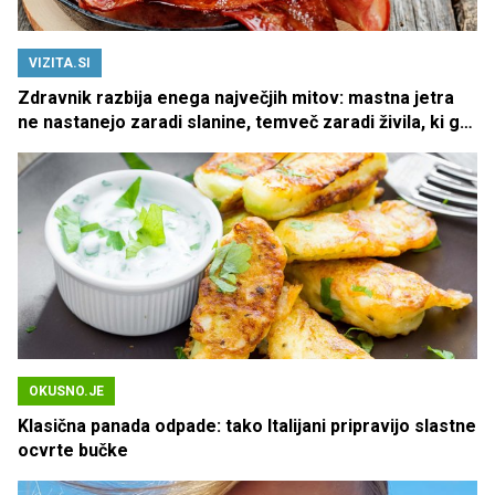
VIZITA.SI
Zdravnik razbija enega največjih mitov: mastna jetra
ne nastanejo zaradi slanine, temveč zaradi živila, ki ga
imamo vsi radi
OKUSNO.JE
Klasična panada odpade: tako Italijani pripravijo slastne
ocvrte bučke