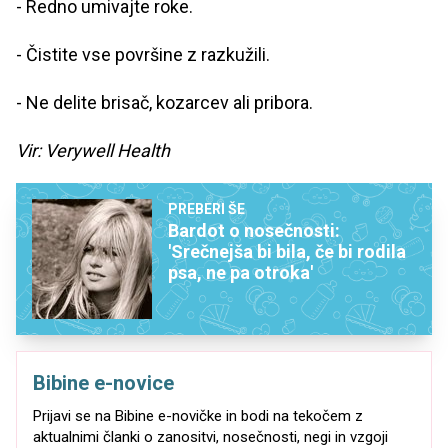
- Redno umivajte roke.
- Čistite vse površine z razkužili.
- Ne delite brisač, kozarcev ali pribora.
Vir: Verywell Health
PREBERI ŠE
Bardot o nosečnosti:
'Srečnejša bi bila, če bi rodila
psa, ne pa otroka'
Bibine e-novice
Prijavi se na Bibine e-novičke in bodi na tekočem z
aktualnimi članki o zanositvi, nosečnosti, negi in vzgoji