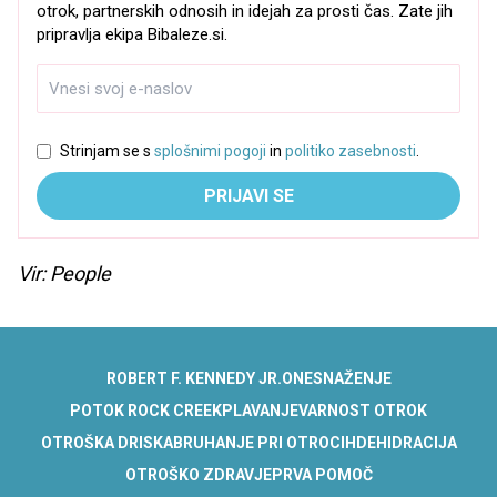
otrok, partnerskih odnosih in idejah za prosti čas. Zate jih
pripravlja ekipa Bibaleze.si.
Strinjam se s
splošnimi pogoji
in
politiko zasebnosti
.
PRIJAVI SE
Vir: People
ROBERT F. KENNEDY JR.
ONESNAŽENJE
POTOK ROCK CREEK
PLAVANJE
VARNOST OTROK
OTROŠKA DRISKA
BRUHANJE PRI OTROCIH
DEHIDRACIJA
OTROŠKO ZDRAVJE
PRVA POMOČ