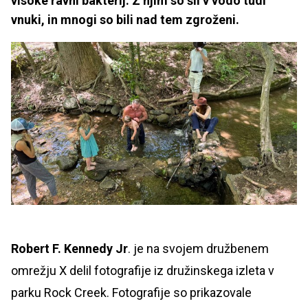
visoke ravni bakterij. Z njim so šli v vodo tudi
vnuki, in mnogi so bili nad tem zgroženi.
Robert F. Kennedy Jr
. je na svojem družbenem
omrežju X delil fotografije iz družinskega izleta v
parku Rock Creek. Fotografije so prikazovale