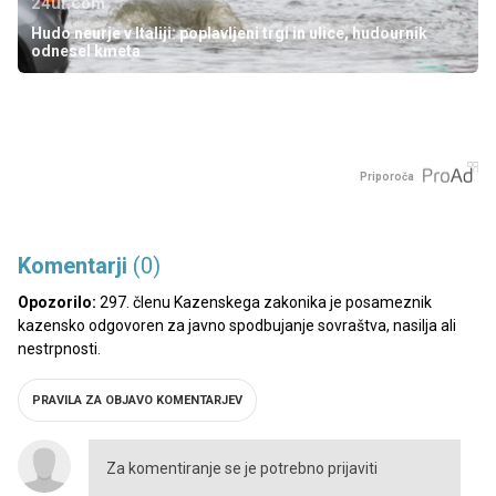
24ur.com
Hudo neurje v Italiji: poplavljeni trgi in ulice, hudournik
odnesel kmeta
Priporoča
Komentarji
(0)
Opozorilo:
297. členu Kazenskega zakonika je posameznik
kazensko odgovoren za javno spodbujanje sovraštva, nasilja ali
nestrpnosti.
PRAVILA ZA OBJAVO KOMENTARJEV