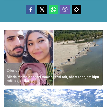
24ur.com
Mlada starša odnesel močan rečni tok, oče v zadnjem hipu
rešil dojenčka