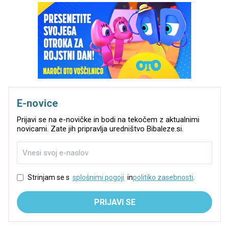
E-novice
Prijavi se na e-novičke in bodi na tekočem z aktualnimi
novicami. Zate jih pripravlja uredništvo Bibaleze.si.
Strinjam se s
splošnimi pogoji
in
politiko zasebnosti
.
PRIJAVI SE