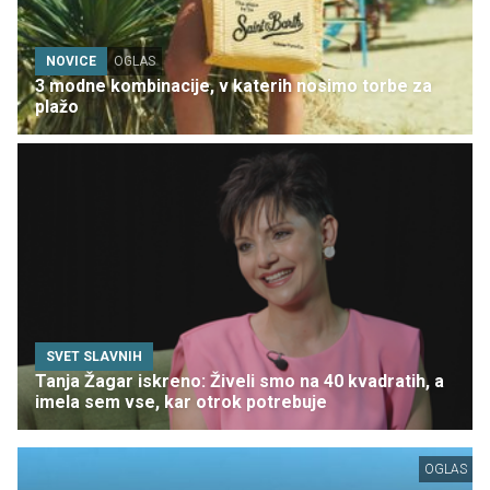
NOVICE
OGLAS
3 modne kombinacije, v katerih nosimo torbe za
plažo
SVET SLAVNIH
Tanja Žagar iskreno: Živeli smo na 40 kvadratih, a
imela sem vse, kar otrok potrebuje
OGLAS