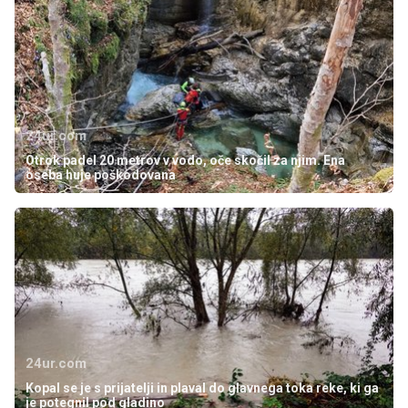
24ur.com
Otrok padel 20 metrov v vodo, oče skočil za njim. Ena
oseba huje poškodovana
24ur.com
Kopal se je s prijatelji in plaval do glavnega toka reke, ki ga
je potegnil pod gladino