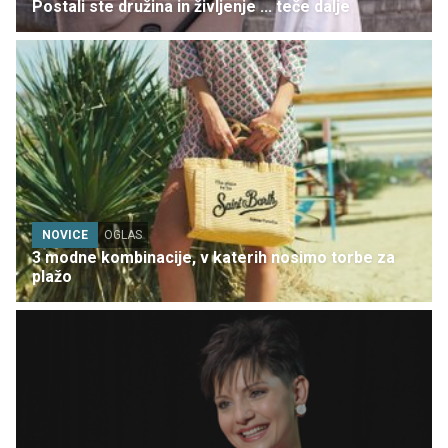
Postali ste družina in življenje ... teče dalje
NOVICE
OGLAS
3 modne kombinacije, v katerih nosimo torbe za
plažo