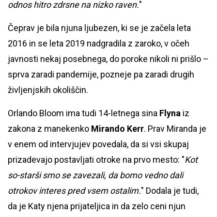
odnos hitro zdrsne na nizko raven.
"
Čeprav je bila njuna ljubezen, ki se je začela leta
2016 in se leta 2019 nadgradila z zaroko, v očeh
javnosti nekaj posebnega, do poroke nikoli ni prišlo –
sprva zaradi pandemije, pozneje pa zaradi drugih
življenjskih okoliščin.
Orlando Bloom ima tudi 14-letnega sina
Flyna
iz
zakona z manekenko
Mirando Kerr
. Prav Miranda je
v enem od intervjujev povedala, da si vsi skupaj
prizadevajo postavljati otroke na prvo mesto: "
Kot
so-starši smo se zavezali, da bomo vedno dali
otrokov interes pred vsem ostalim.
" Dodala je tudi,
da je Katy njena prijateljica in da zelo ceni njun