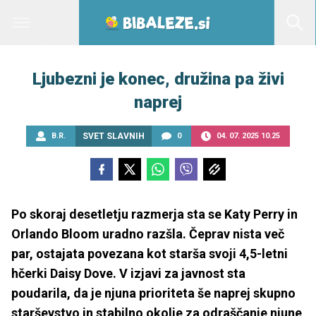
Ljubezni je konec, družina pa živi
naprej
B.R.
SVET SLAVNIH
0
04. 07. 2025 10.25
Po skoraj desetletju razmerja sta se Katy Perry in
Orlando Bloom uradno razšla. Čeprav nista več
par, ostajata povezana kot starša svoji 4,5-letni
hčerki Daisy Dove. V izjavi za javnost sta
poudarila, da je njuna prioriteta še naprej skupno
starševstvo in stabilno okolje za odraščanje njune