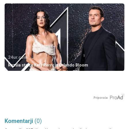
24ur.com
Razšla sta se Katy Perry in Orlando Bloom
Priporoča
Komentarji
(0)