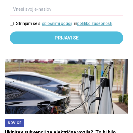
Strinjam se s
splošnimi pogoji
in
politiko zasebnosti
.
PRIJAVI SE
NOVICE
Ukinitev subvencij za električna vozila? 'To bi bilo