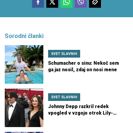
Sorodni članki
SVET SLAVNIH
Schumacher o sinu: Nekoč sem
ga jaz nosil, zdaj on nosi mene
SVET SLAVNIH
Johnny Depp razkril redek
vpogled v vzgojo otrok Lily-
Rose in Jack