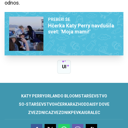
odnos.
PREBERI ŠE
Hčerka Katy Perry navdušila
svet: 'Moja mami!'
UI
KATY PERRY
ORLANDO BLOOM
STARŠEVSTVO
SO-STARŠEVSTVO
HČERKA
RAZHOD
DAISY DOVE
ZVEZDNICA
ZVEZDNIK
PEVKA
IGRALEC