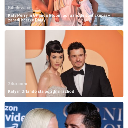
Bibaleze.si
Katy Perry in Orlando Bloom po razhodu spet skupaj –
zaradi hčerke Daisy
24ur.com
Katy in Orlando sta potrdila razhod