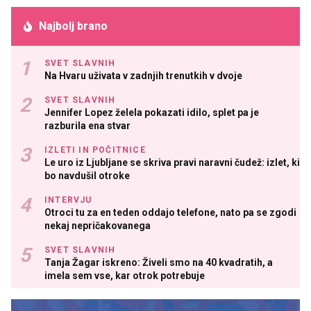
Najbolj brano
SVET SLAVNIH
Na Hvaru uživata v zadnjih trenutkih v dvoje
SVET SLAVNIH
Jennifer Lopez želela pokazati idilo, splet pa je
razburila ena stvar
IZLETI IN POČITNICE
Le uro iz Ljubljane se skriva pravi naravni čudež: izlet, ki
bo navdušil otroke
INTERVJU
Otroci tu za en teden oddajo telefone, nato pa se zgodi
nekaj nepričakovanega
SVET SLAVNIH
Tanja Žagar iskreno: Živeli smo na 40 kvadratih, a
imela sem vse, kar otrok potrebuje