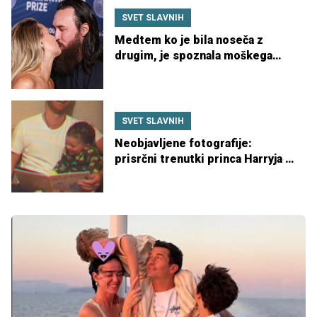
SVET SLAVNIH
Medtem ko je bila noseča z
drugim, je spoznala moškega
svojega življenja
SVET SLAVNIH
Neobjavljene fotografije:
prisrčni trenutki princa Harryja z
otrokoma