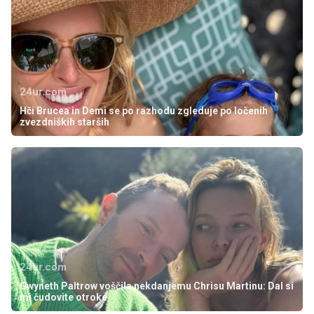
24ur.com
Hči Brucea in Demi se po razhodu zgleduje po ločenih
zvezdniških starših
24ur.com
Gwyneth Paltrow voščila nekdanjemu Chrisu Martinu: Dal si
mi čudovite otroke