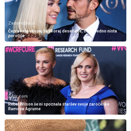
Zadovoljna.si
Čeprav sta skupaj že skoraj desetletje, se še vedno nista
poročila
24ur.com
Rebel Wilson še ni spoznala staršev svoje zaročenke
Ramone Agrume