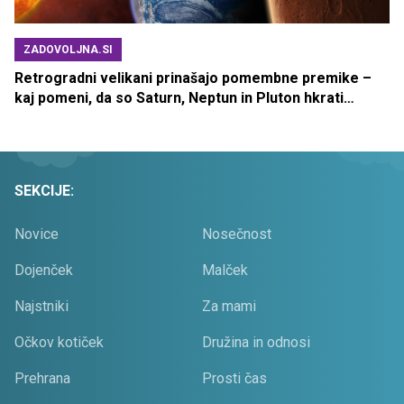
ZADOVOLJNA.SI
Retrogradni velikani prinašajo pomembne premike –
kaj pomeni, da so Saturn, Neptun in Pluton hkrati
retrogradni?
SEKCIJE:
Novice
Nosečnost
Dojenček
Malček
Najstniki
Za mami
Očkov kotiček
Družina in odnosi
Prehrana
Prosti čas