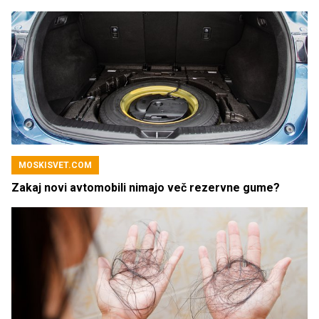
MOSKISVET.COM
Zakaj novi avtomobili nimajo več rezervne gume?