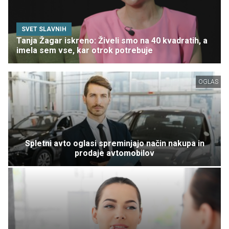
SVET SLAVNIH
Tanja Žagar iskreno: Živeli smo na 40 kvadratih, a
imela sem vse, kar otrok potrebuje
OGLAS
Spletni avto oglasi spreminjajo način nakupa in
prodaje avtomobilov