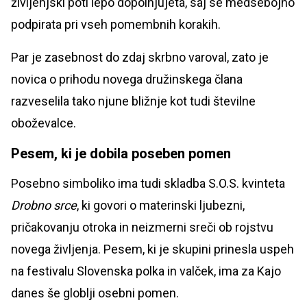
življenjski poti lepo dopolnjujeta, saj se medsebojno
podpirata pri vseh pomembnih korakih.
Par je zasebnost do zdaj skrbno varoval, zato je
novica o prihodu novega družinskega člana
razveselila tako njune bližnje kot tudi številne
oboževalce.
Pesem, ki je dobila poseben pomen
Posebno simboliko ima tudi skladba S.O.S. kvinteta
Drobno srce
, ki govori o materinski ljubezni,
pričakovanju otroka in neizmerni sreči ob rojstvu
novega življenja. Pesem, ki je skupini prinesla uspeh
na festivalu Slovenska polka in valček, ima za Kajo
danes še globlji osebni pomen.