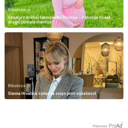
Bibaleze.si
Veselje v družini tekmovalke Kmetije – Patricija Virant
drugič postala mamica!
Bibaleze.si
Slavna Hrvatica oznanila svojo prvo nosečnost
Priporoča