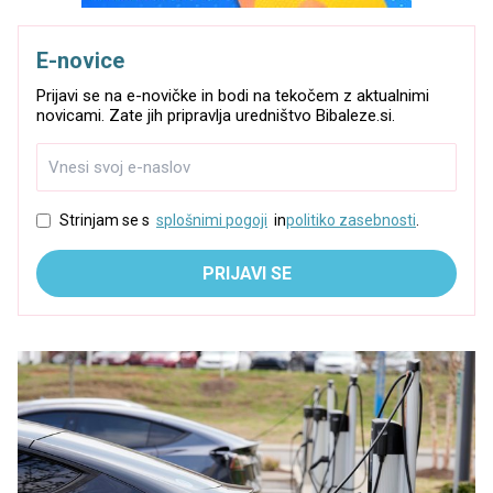
E-novice
Prijavi se na e-novičke in bodi na tekočem z aktualnimi
novicami. Zate jih pripravlja uredništvo Bibaleze.si.
Strinjam se s
splošnimi pogoji
in
politiko zasebnosti
.
PRIJAVI SE