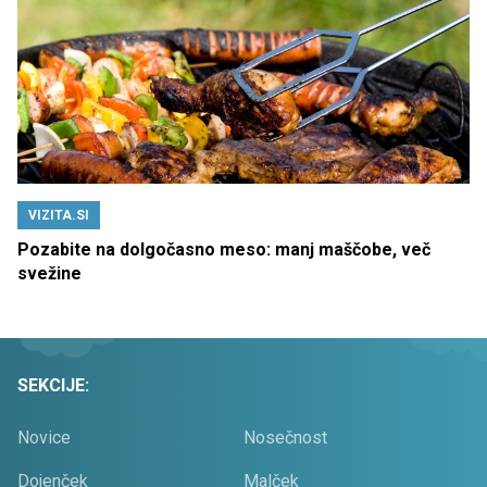
VIZITA.SI
Pozabite na dolgočasno meso: manj maščobe, več
svežine
SEKCIJE:
Novice
Nosečnost
Dojenček
Malček