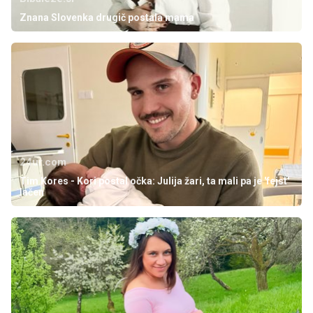
Znana Slovenka drugič postala mama
24ur.com
Tim Kores - Kori postal očka: Julija žari, ta mali pa je 'fejst'
lačen