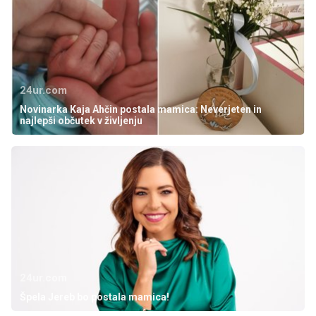
24ur.com
Novinarka Kaja Ahčin postala mamica: Neverjeten in
najlepši občutek v življenju
24ur.com
Špela Jereb bo postala mamica!