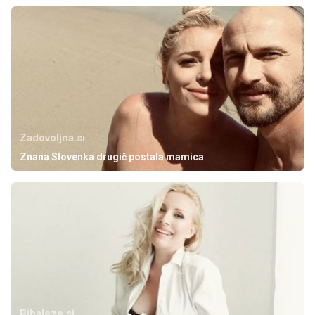
Zadovoljna.si
Znana Slovenka drugič postala mamica
Bibaleze.si