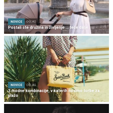
NOVICE
OGLAS
Postali ste družina in življenje ... teče dalje
NOVICE
OGLAS
3 modne kombinacije, v katerih nosimo torbe za
plažo