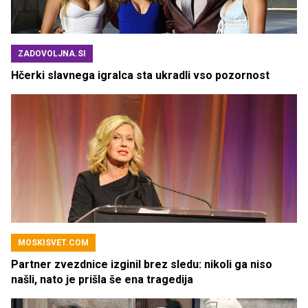
ZADOVOLJNA.SI
Hčerki slavnega igralca sta ukradli vso pozornost
MOSKISVET.COM
Partner zvezdnice izginil brez sledu: nikoli ga niso
našli, nato je prišla še ena tragedija