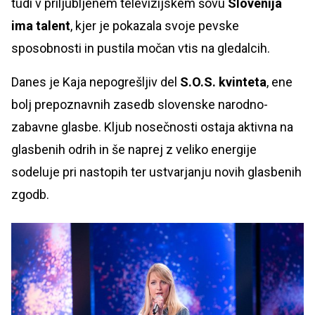
tudi v priljubljenem televizijskem šovu
Slovenija
ima talent
, kjer je pokazala svoje pevske
sposobnosti in pustila močan vtis na gledalcih.
Danes je Kaja nepogrešljiv del
S.O.S. kvinteta
, ene
bolj prepoznavnih zasedb slovenske narodno-
zabavne glasbe. Kljub nosečnosti ostaja aktivna na
glasbenih odrih in še naprej z veliko energije
sodeluje pri nastopih ter ustvarjanju novih glasbenih
zgodb.