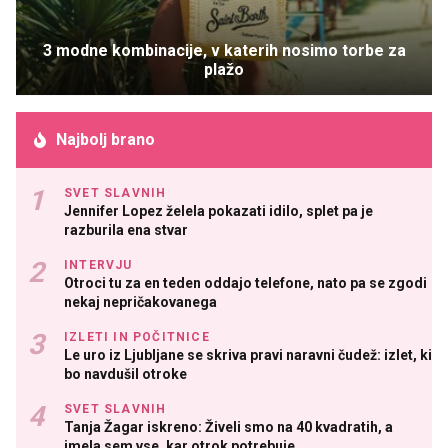
3 modne kombinacije, v katerih nosimo torbe za
plažo
Najbolj brano
SVET SLAVNIH
Jennifer Lopez želela pokazati idilo, splet pa je
razburila ena stvar
INTERVJU
Otroci tu za en teden oddajo telefone, nato pa se zgodi
nekaj nepričakovanega
IZLETI IN POČITNICE
Le uro iz Ljubljane se skriva pravi naravni čudež: izlet, ki
bo navdušil otroke
SVET SLAVNIH
Tanja Žagar iskreno: Živeli smo na 40 kvadratih, a
imela sem vse, kar otrok potrebuje