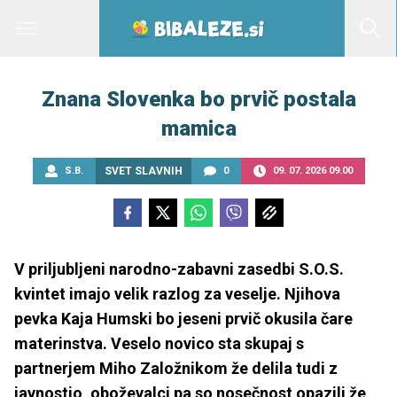
Znana Slovenka bo prvič postala
mamica
S.B.
SVET SLAVNIH
0
09. 07. 2026 09.00
V priljubljeni narodno-zabavni zasedbi S.O.S.
kvintet imajo velik razlog za veselje. Njihova
pevka Kaja Humski bo jeseni prvič okusila čare
materinstva. Veselo novico sta skupaj s
partnerjem Miho Založnikom že delila tudi z
javnostjo, oboževalci pa so nosečnost opazili že