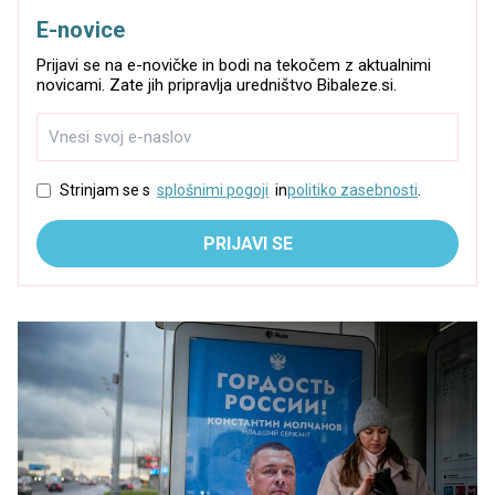
E-novice
Prijavi se na e-novičke in bodi na tekočem z aktualnimi
novicami. Zate jih pripravlja uredništvo Bibaleze.si.
Strinjam se s
splošnimi pogoji
in
politiko zasebnosti
.
PRIJAVI SE