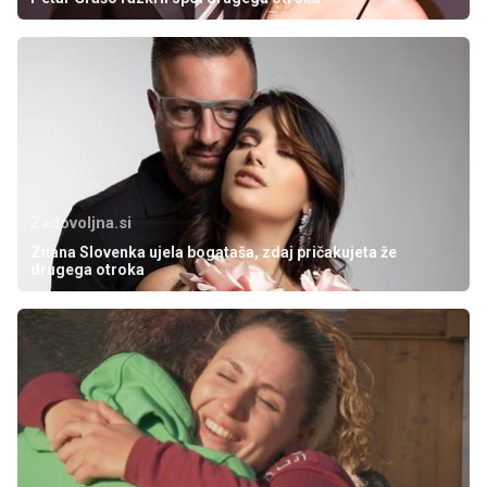
Zadovoljna.si
Znana Slovenka ujela bogataša, zdaj pričakujeta že
drugega otroka