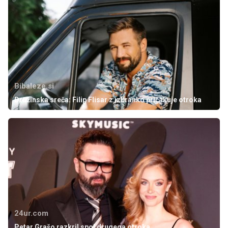
Bibaleze.si
Družinska sreča: Filip Flisar z izbranko pričakuje otroka
24ur.com
Petar Grašo razkril spol drugega otroka