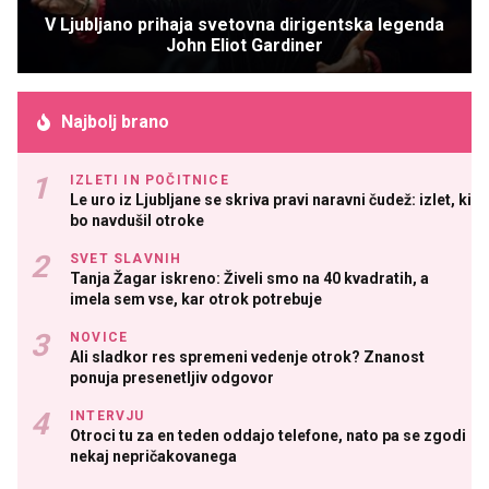
V Ljubljano prihaja svetovna dirigentska legenda
John Eliot Gardiner
Najbolj brano
IZLETI IN POČITNICE
Le uro iz Ljubljane se skriva pravi naravni čudež: izlet, ki
bo navdušil otroke
SVET SLAVNIH
Tanja Žagar iskreno: Živeli smo na 40 kvadratih, a
imela sem vse, kar otrok potrebuje
NOVICE
Ali sladkor res spremeni vedenje otrok? Znanost
ponuja presenetljiv odgovor
INTERVJU
Otroci tu za en teden oddajo telefone, nato pa se zgodi
nekaj nepričakovanega