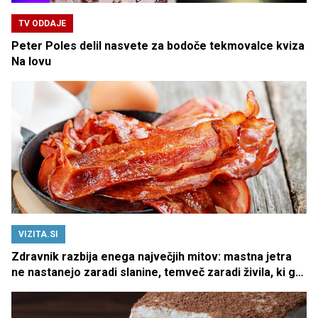
TV ODDAJE
Peter Poles delil nasvete za bodoče tekmovalce kviza
Na lovu
VIZITA.SI
Zdravnik razbija enega največjih mitov: mastna jetra
ne nastanejo zaradi slanine, temveč zaradi živila, ki ga
imamo vsi radi