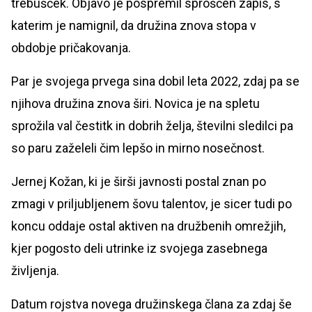
trebušček. Objavo je pospremil sproščen zapis, s
katerim je namignil, da družina znova stopa v
obdobje pričakovanja.
Par je svojega prvega sina dobil leta 2022, zdaj pa se
njihova družina znova širi. Novica je na spletu
sprožila val čestitk in dobrih želja, številni sledilci pa
so paru zaželeli čim lepšo in mirno nosečnost.
Jernej Kožan, ki je širši javnosti postal znan po
zmagi v priljubljenem šovu talentov, je sicer tudi po
koncu oddaje ostal aktiven na družbenih omrežjih,
kjer pogosto deli utrinke iz svojega zasebnega
življenja.
Datum rojstva novega družinskega člana za zdaj še