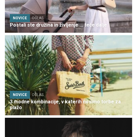
NOVICE
OGLAS
Postali ste družina in življenje ... teče dalje
NOVICE
OGLAS
3 modne kombinacije, v katerih nosimo torbe za
plažo