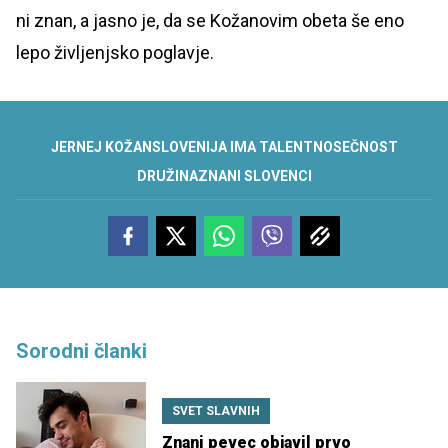
ni znan, a jasno je, da se Kožanovim obeta še eno
lepo življenjsko poglavje.
JERNEJ KOŽAN
SLOVENIJA IMA TALENT
NOSEČNOST
DRUŽINA
ZNANI SLOVENCI
Sorodni članki
SVET SLAVNIH
Znani pevec objavil prvo