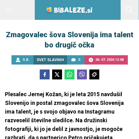
Zmagovalec šova Slovenija ima talent
bo drugič očka
S.B.
SVET SLAVNIH
0
06. 07. 2026 12.08
Plesalec Jernej Kožan, ki je leta 2015 navdušil
Slovenijo in postal zmagovalec šova Slovenija
ima talent, je s svojo objavo na Instagramu
razveselil številne sledilce. Na družinski
fotografiji, ki jo je delil z javnostjo, je mogoče
razbrati, da s partnerico Petro pričakujeta