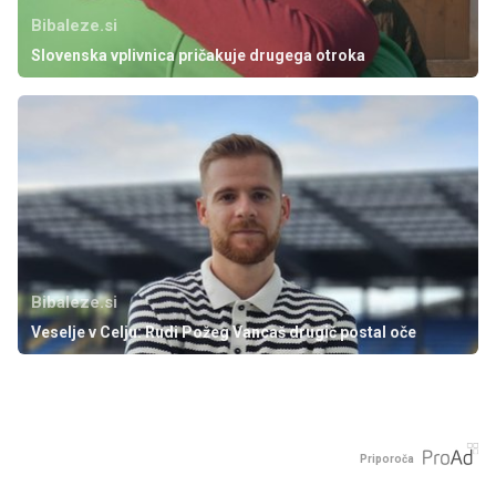
Bibaleze.si
Slovenska vplivnica pričakuje drugega otroka
Bibaleze.si
Veselje v Celju: Rudi Požeg Vancaš drugič postal oče
Priporoča