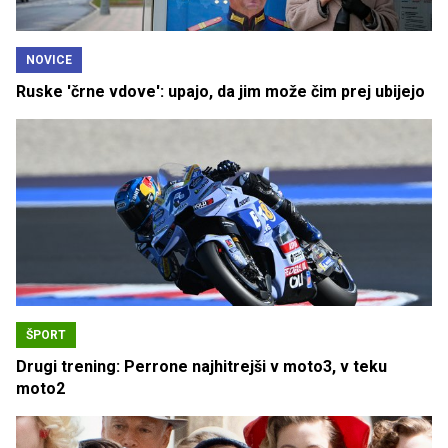
NOVICE
Ruske 'črne vdove': upajo, da jim može čim prej ubijejo
ŠPORT
Drugi trening: Perrone najhitrejši v moto3, v teku
moto2