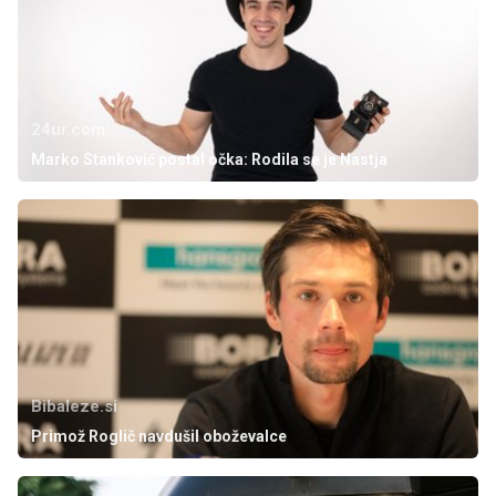
24ur.com
Marko Stanković postal očka: Rodila se je Nastja
Bibaleze.si
Primož Roglič navdušil oboževalce