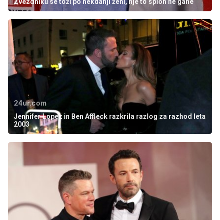
Zvezdniku se toži po nekdanji ženi, nje to sploh ne gane
24ur.com
Jennifer Lopez in Ben Affleck razkrila razlog za razhod leta
2003