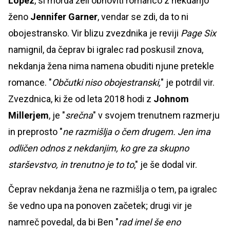
Lopez
, si morda želi obnoviti romanco z nekdanjo
ženo
Jennifer Garner
, vendar se zdi, da to ni
obojestransko. Vir blizu zvezdnika je reviji
Page Six
namignil, da čeprav bi igralec rad poskusil znova,
nekdanja žena nima namena obuditi njune pretekle
romance. "
Občutki niso obojestranski,
" je potrdil vir.
Zvezdnica, ki že od leta 2018 hodi z
Johnom
Millerjem
, je "
srečna
" v svojem trenutnem razmerju
in preprosto "
ne razmišlja o čem drugem. Jen ima
odličen odnos z nekdanjim, ko gre za skupno
starševstvo, in trenutno je to to
," je še dodal vir.
Čeprav nekdanja žena ne razmišlja o tem, pa igralec
še vedno upa na ponoven začetek; drugi vir je
namreč povedal, da bi Ben "
rad imel še eno