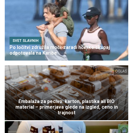
SVET SLAVNIH
Po ločitvi združila moči: zaradi hčerke skupaj
odpotovala na Karibe
OGLAS
Embalaža za pecivo: karton, plastika ali BIO
material – primerjava glede na izgled, ceno in
trajnost