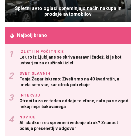
Spletni avto oglasi spreminjajo način nakupa in
prodaje avtomobilov
Najbolj brano
IZLETI IN POČITNICE
Le uro iz Ljubljane se skriva naravni čudež, ki je kot
ustvarjen za družinski izlet
SVET SLAVNIH
Tanja Žagar iskreno: Živeli smo na 40 kvadratih, a
imela sem vse, kar otrok potrebuje
INTERVJU
Otroci tu za en teden oddajo telefone, nato pa se zgodi
nekaj nepričakovanega
NOVICE
Ali sladkor res spremeni vedenje otrok? Znanost
ponuja presenetljiv odgovor