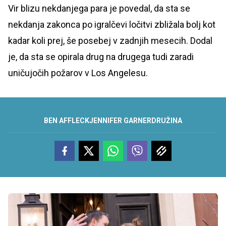
Vir blizu nekdanjega para je povedal, da sta se
nekdanja zakonca po igralčevi ločitvi zbližala bolj kot
kadar koli prej, še posebej v zadnjih mesecih. Dodal
je, da sta se opirala drug na drugega tudi zaradi
uničujočih požarov v Los Angelesu.
BEN AFFLECK
JENNIFER GARNER
DRUŽINA