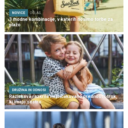
NOVICE
OGLAS
3 modne kombinacije, v katerih nosimo torbe za
plažo
DRUŽINA IN ODNOSI
Raziskava razkrila nepričakovano prednost otrok,
ki imajo sestro