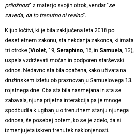
priložnost
" z materjo svojih otrok, vendar "
se
zaveda, da to trenutno ni realno
".
Kljub ločitvi, ki je bila zaključena leta 2018 po
desetletnem zakonu, sta nekdanja zakonca, ki imata
tri otroke (
Violet
, 19,
Seraphino
, 16, in
Samuela
, 13),
uspela vzdrževati močan in podporen starševski
odnos. Nedavno sta bila opažena, kako uživata na
družinskem izletu ob praznovanju Samuelovega 13.
rojstnega dne. Oba sta bila nasmejana in sta se
zabavala, njuna prijetna interakcija pa je mnoge
spodbudila k ugibanju o trenutnem stanju njunega
odnosa, še posebej potem, ko se je zdelo, da si
izmenjujeta iskren trenutek naklonjenosti.