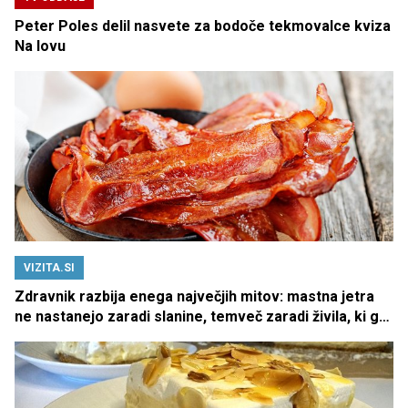
Peter Poles delil nasvete za bodoče tekmovalce kviza
Na lovu
VIZITA.SI
Zdravnik razbija enega največjih mitov: mastna jetra
ne nastanejo zaradi slanine, temveč zaradi živila, ki ga
imamo vsi radi