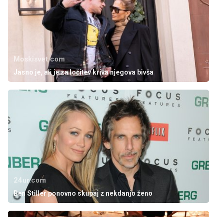
Moskisvet.com
Jasno je, ali je za ločitev kriva njegova bivša
24ur.com
Ben Stiller ponovno skupaj z nekdanjo ženo