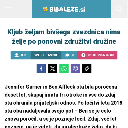
Kljub željam bivšega zvezdnica nima
želje po ponovni združitvi družine
B.R.
SVET SLAVNIH
0
08. 03. 2025 05.00
Jennifer Garner in Ben Affleck sta bila poročena
deset let, skupaj imata tri otroke in vse do zdaj
sta ohranila prijateljski odnos. Po ločitvi leta 2018
sta oba nadaljevala svojo pot – Ben se je celo
znova poročil, a se je pozneje ločil. Zdaj, več let
pozneje, pa je videti, da igralec kaže željo, da bi