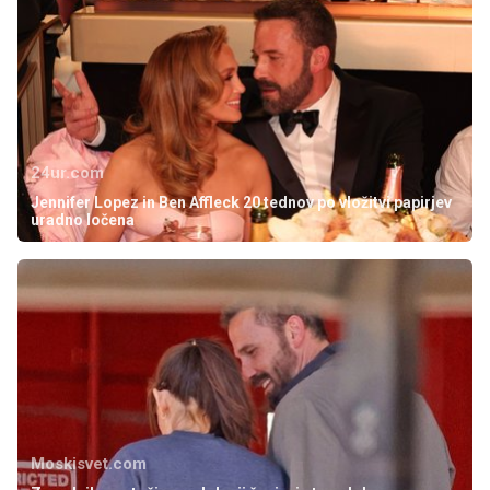
24ur.com
Jennifer Lopez in Ben Affleck 20 tednov po vložitvi papirjev
uradno ločena
Moskisvet.com