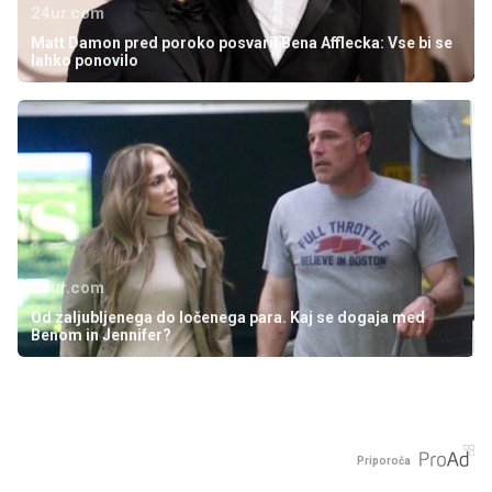
24ur.com
Matt Damon pred poroko posvaril Bena Afflecka: Vse bi se
lahko ponovilo
24ur.com
Od zaljubljenega do ločenega para. Kaj se dogaja med
Benom in Jennifer?
Priporoča