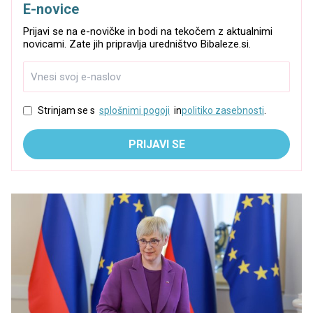
E-novice
Prijavi se na e-novičke in bodi na tekočem z aktualnimi
novicami. Zate jih pripravlja uredništvo Bibaleze.si.
Strinjam se s
splošnimi pogoji
in
politiko zasebnosti
.
PRIJAVI SE