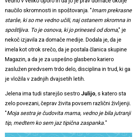
vedno v veliko oporo in da jo je prav domače okolje
naučilo skromnosti in spoštovanja. "
Imam prekrasne
starše, ki so me vedno učili, naj ostanem skromna in
spoštljiva. To je osnova, ki jo prineseš od doma
," je
nekoč izjavila za domače medije. Dodala je, da je
imela kot otrok srečo, da je postala članica skupine
Magazin, a da je za uspešno glasbeno kariero
zaslužen predvsem trdo delo, disciplina in trud, ki ga
je vložila v zadnjih dvajsetih letih.
Jelena ima tudi starejšo sestro
Julijo
, s katero sta
zelo povezani, čeprav živita povsem različni življenji.
"
Moja sestra je čudovita mama, vedno je bila jutranji
tip, medtem ko sem jaz tipična zaspanka.
"