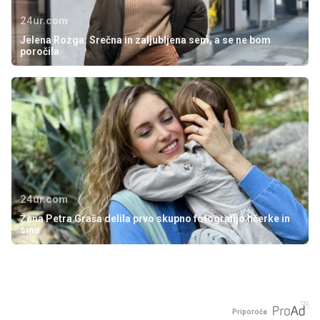
24ur.com
Jelena Rozga: Srečna in zaljubljena sem, a se ne bom
poročila
24ur.com
Žena Petra Graša delila prvo skupno fotografijo hčerke in
sina
Priporoča