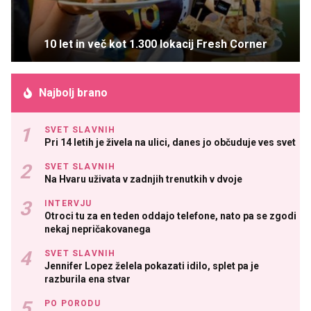
10 let in več kot 1.300 lokacij Fresh Corner
Najbolj brano
SVET SLAVNIH
Pri 14 letih je živela na ulici, danes jo občuduje ves svet
SVET SLAVNIH
Na Hvaru uživata v zadnjih trenutkih v dvoje
INTERVJU
Otroci tu za en teden oddajo telefone, nato pa se zgodi
nekaj nepričakovanega
SVET SLAVNIH
Jennifer Lopez želela pokazati idilo, splet pa je
razburila ena stvar
PO PORODU