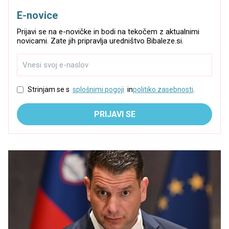
E-novice
Prijavi se na e-novičke in bodi na tekočem z aktualnimi
novicami. Zate jih pripravlja uredništvo Bibaleze.si.
Strinjam se s
splošnimi pogoji
in
politiko zasebnosti
.
PRIJAVI SE