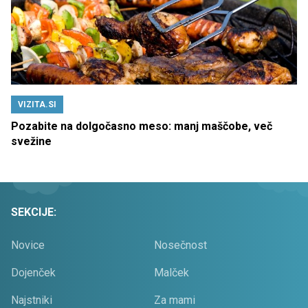
VIZITA.SI
Pozabite na dolgočasno meso: manj maščobe, več
svežine
SEKCIJE:
Novice
Nosečnost
Dojenček
Malček
Najstniki
Za mami