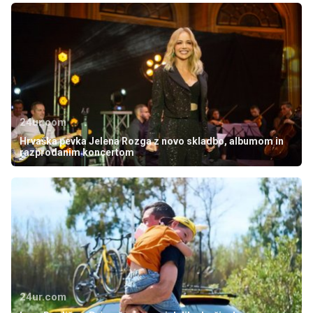
24ur.com
Hrvaška pevka Jelena Rozga z novo skladbo, albumom in
razprodanim koncertom
24ur.com