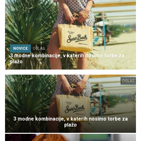
NOVICE
OGLAS
3 modne kombinacije, v katerih nosimo torbe za
plažo
OGLAS
3 modne kombinacije, v katerih nosimo torbe za
plažo