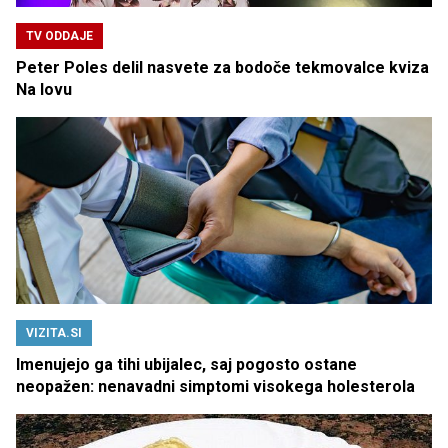
TV ODDAJE
Peter Poles delil nasvete za bodoče tekmovalce kviza
Na lovu
VIZITA.SI
Imenujejo ga tihi ubijalec, saj pogosto ostane
neopažen: nenavadni simptomi visokega holesterola