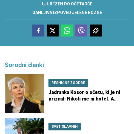
LJUBEZEN DO OČETA
OČE
GANLJIVA IZPOVED JELENE ROZGE
Sorodni članki
RESNIČNE ZGODBE
Jadranka Kosor o očetu, ki je ni
priznal: Nikoli me ni hotel. A
sem šla na njegov pogreb
SVET SLAVNIH