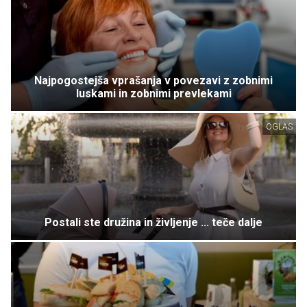
Najpogostejša vprašanja v povezavi z zobnimi
luskami in zobnimi prevlekami
OGLAS
Postali ste družina in življenje ... teče dalje