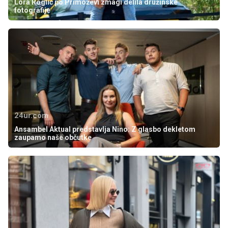
Lora Roglič po Primoževi zmagi delila družinske
fotografije
24ur.com
Ansambel Aktual predstavlja Nino: Z glasbo dekletom
zaupamo naše občutke