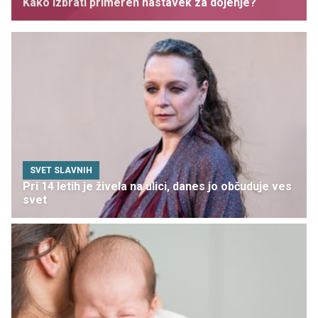
Kako izbrati primeren nastavek za dojenje?
SVET SLAVNIH
Pri 14 letih je živela na ulici, danes jo občuduje ves
svet