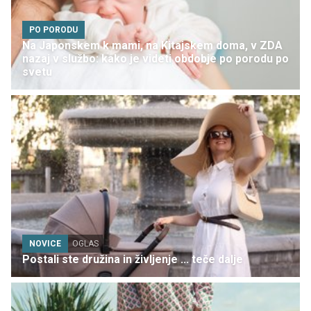
PO PORODU
Na Japonskem k mami, na Kitajskem doma, v ZDA
nazaj v službo: kako je videti obdobje po porodu po
svetu
NOVICE
OGLAS
Postali ste družina in življenje ... teče dalje