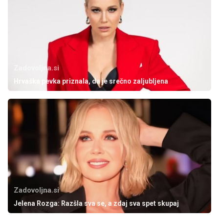
Zadovoljna.si
Hrvaška pevka priznala, da je srečno zaljubljena
Zadovoljna.si
Jelena Rozga: Razšla sva se, a zdaj sva spet skupaj