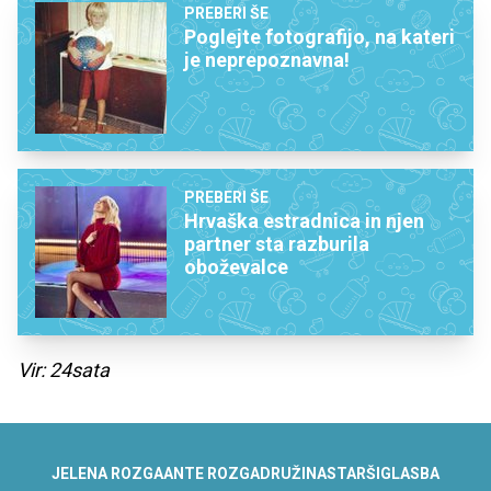
PREBERI ŠE
Poglejte fotografijo, na kateri
je neprepoznavna!
PREBERI ŠE
Hrvaška estradnica in njen
partner sta razburila
oboževalce
Vir: 24sata
JELENA ROZGA
ANTE ROZGA
DRUŽINA
STARŠI
GLASBA