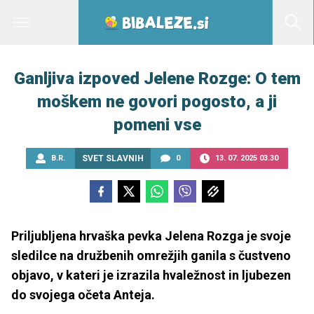
Ganljiva izpoved Jelene Rozge: O tem
moškem ne govori pogosto, a ji
pomeni vse
B.R.
SVET SLAVNIH
0
13. 07. 2025 03.30
Priljubljena hrvaška pevka Jelena Rozga je svoje
sledilce na družbenih omrežjih ganila s čustveno
objavo, v kateri je izrazila hvaležnost in ljubezen
do svojega očeta Anteja.