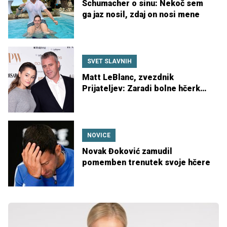
Schumacher o sinu: Nekoč sem
ga jaz nosil, zdaj on nosi mene
SVET SLAVNIH
Matt LeBlanc, zvezdnik
Prijateljev: Zaradi bolne hčerke
več let skoraj ni zapustil hiše
NOVICE
Novak Đoković zamudil
pomemben trenutek svoje hčere