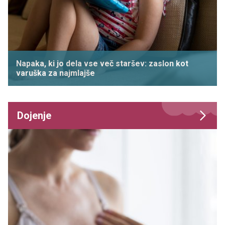
Napaka, ki jo dela vse več staršev: zaslon kot
varuška za najmlajše
Dojenje