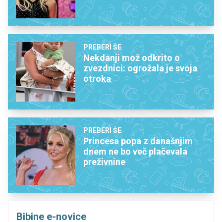
PREBERI ŠE
Nekdanji mož odkrito o
zvezdnici: ogrožala je svoja
otroka
PREBERI ŠE
Princesa popa z današnjim
dnem ne bo več plačevala
preživnine
Bibine e-novice