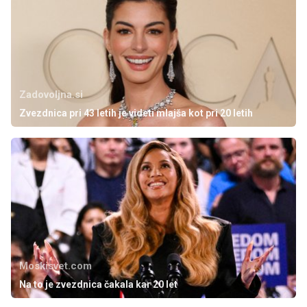
Zadovoljna.si
Zvezdnica pri 43 letih je videti mlajša kot pri 20 letih
Moskisvet.com
Na to je zvezdnica čakala kar 20 let