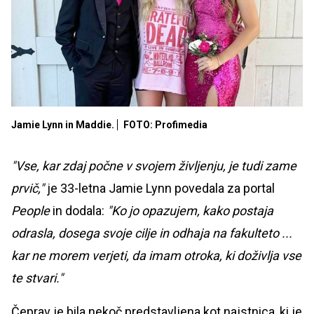
Jamie Lynn in Maddie.
FOTO: Profimedia
"Vse, kar zdaj počne v svojem življenju, je tudi zame
prvič,"
je 33-letna Jamie Lynn povedala za portal
People
in dodala:
"Ko jo opazujem, kako postaja
odrasla, dosega svoje cilje in odhaja na fakulteto ...
kar ne morem verjeti, da imam otroka, ki doživlja vse
te stvari."
Čeprav je bila nekoč predstavljena kot najstnica, ki je