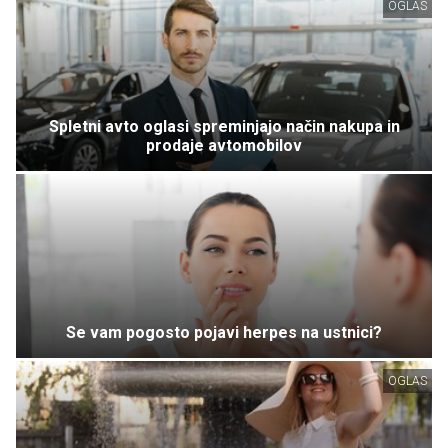
OGLAS
Spletni avto oglasi spreminjajo način nakupa in
prodaje avtomobilov
Se vam pogosto pojavi herpes na ustnici?
OGLAS