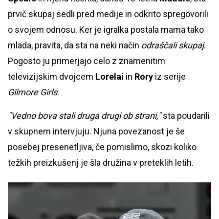
prvič skupaj sedli pred medije in odkrito spregovorili
o svojem odnosu. Ker je igralka postala mama tako
mlada, pravita, da sta na neki način
odraščali skupaj
.
Pogosto ju primerjajo celo z znamenitim
televizijskim dvojcem
Lorelai
in
Rory
iz serije
Gilmore Girls
.
"Vedno bova stali druga drugi ob strani,"
sta poudarili
v skupnem intervjuju. Njuna povezanost je še
posebej presenetljiva, če pomislimo, skozi koliko
težkih preizkušenj je šla družina v preteklih letih.