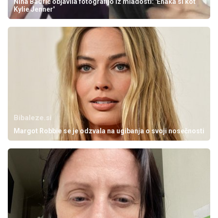
Nina Badrić objavila fotografijo iz mladosti: 'Enaka si kot
Kylie Jenner'
Bibaleze.si
Margot Robbie se je odzvala na ugibanja o svoji nosečnosti