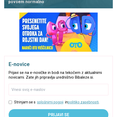
povsem normalno
E-novice
Prijavi se na e-novičke in bodi na tekočem z aktualnimi
novicami. Zate jih pripravlja uredništvo Bibaleze.si.
Strinjam se s
splošnimi pogoji
in
politiko zasebnosti
.
PRIJAVI SE