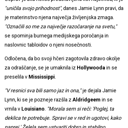
"uničila svojo prihodnost"
, danes Jamie Lynn pravi, da
je materinstvo njena največja življenjska zmaga.
"Označili so me za največje razočaranje na svetu,"
se spominja burnega medijskega poročanja in
naslovnic tabloidov o njeni nosečnosti.
Odločena, da bo svoji hčeri zagotovila zdravo okolje
za odraščanje, se je umaknila iz
Hollywooda
in se
preselila v
Mississippi
.
"V resnici sva bili samo jaz in ona,"
je dejala Jamie
Lynn, ki se je pozneje razšla z
Aldridgeem
in se
vrnila v
Louisiano
.
"Morala sem si reči: 'Poglej, ta
deklica te potrebuje. Spravi se v red in ugotovi, kako
naprej.' Želela sem ustvariti dobro in stabilno