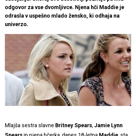
odgovor za vse dvomljivce. Njena hči Maddie je
odrasla v uspešno mlado žensko, ki odhaja na
univerzo.
Mlajša sestra slavne
Britney Spears
,
Jamie Lynn
Spears
in njena hčerka, danes 18-letna
Maddie
, sta