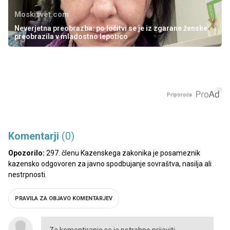
Moskisvet.com
Neverjetna preobrazba: po ločitvi se je iz zgarane ženske
preobrazila v mladostno lepotico
Priporoča
Komentarji
(0)
Opozorilo:
297. členu Kazenskega zakonika je posameznik
kazensko odgovoren za javno spodbujanje sovraštva, nasilja ali
nestrpnosti.
PRAVILA ZA OBJAVO KOMENTARJEV