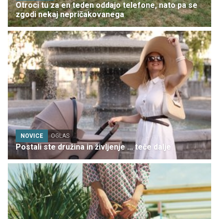
Otroci tu za en teden oddajo telefone, nato pa se
zgodi nekaj nepričakovanega
NOVICE
OGLAS
Postali ste družina in življenje ... teče dalje