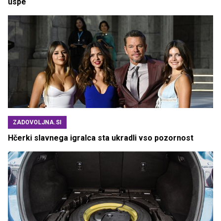
uspe
ZADOVOLJNA.SI
Hčerki slavnega igralca sta ukradli vso pozornost