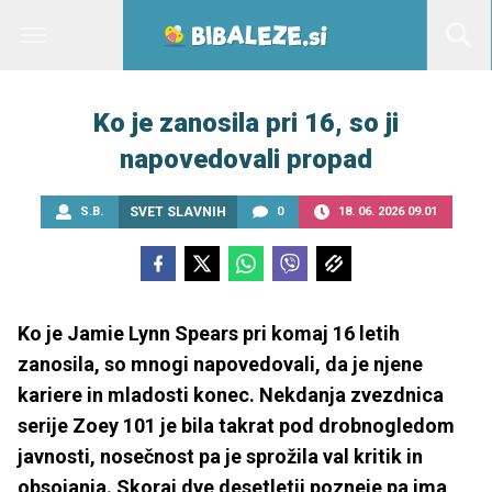
Ko je zanosila pri 16, so ji
napovedovali propad
S.B.
SVET SLAVNIH
0
18. 06. 2026 09.01
Ko je Jamie Lynn Spears pri komaj 16 letih
zanosila, so mnogi napovedovali, da je njene
kariere in mladosti konec. Nekdanja zvezdnica
serije Zoey 101 je bila takrat pod drobnogledom
javnosti, nosečnost pa je sprožila val kritik in
obsojanja. Skoraj dve desetletji pozneje pa ima