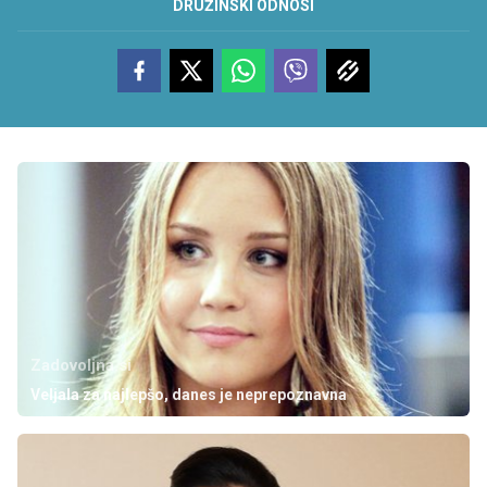
DRUŽINSKI ODNOSI
Zadovoljna.si
Veljala za najlepšo, danes je neprepoznavna