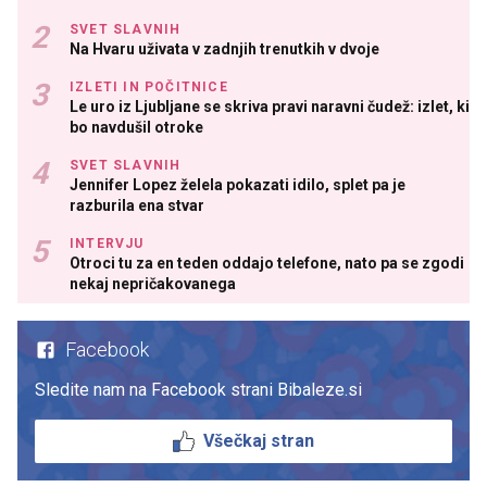
SVET SLAVNIH
Na Hvaru uživata v zadnjih trenutkih v dvoje
IZLETI IN POČITNICE
Le uro iz Ljubljane se skriva pravi naravni čudež: izlet, ki
bo navdušil otroke
SVET SLAVNIH
Jennifer Lopez želela pokazati idilo, splet pa je
razburila ena stvar
INTERVJU
Otroci tu za en teden oddajo telefone, nato pa se zgodi
nekaj nepričakovanega
Facebook
Sledite nam na Facebook strani Bibaleze.si
Všečkaj stran