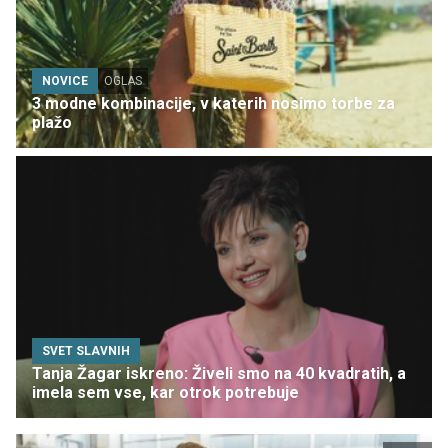
NOVICE
OGLAS
3 modne kombinacije, v katerih nosimo torbe za
plažo
SVET SLAVNIH
Tanja Žagar iskreno: Živeli smo na 40 kvadratih, a
imela sem vse, kar otrok potrebuje