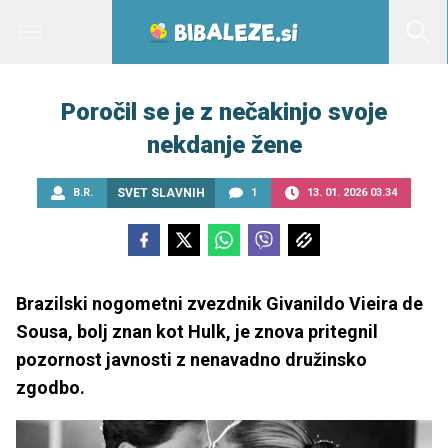
Poročil se je z nečakinjo svoje
nekdanje žene
B.R.
SVET SLAVNIH
1
13. 01. 2026 03.34
Brazilski nogometni zvezdnik Givanildo Vieira de
Sousa, bolj znan kot Hulk, je znova pritegnil
pozornost javnosti z nenavadno družinsko
zgodbo.