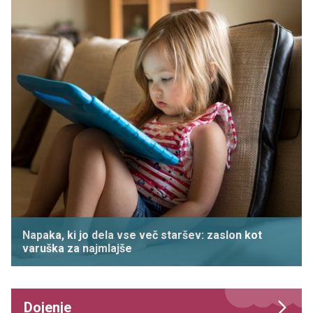
Napaka, ki jo dela vse več staršev: zaslon kot
varuška za najmlajše
Dojenje