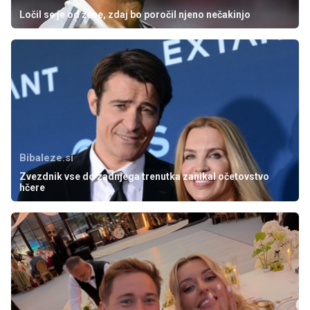
Ločil se je od žene, zdaj bo poročil njeno nečakinjo
Bibaleze.si
Zvezdnik vse do zadnjega trenutka zanikal očetovstvo
hčere