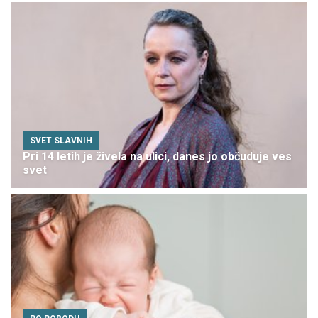
SVET SLAVNIH
Pri 14 letih je živela na ulici, danes jo občuduje ves
svet