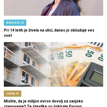
BIBALEZE.SI
Pri 14 letih je živela na ulici, danes jo občuduje ves
svet
CEKIN.SI
Mislite, da je milijon evrov dovolj za sanjsko
stanovanje? Te številke so šokirale Evropo