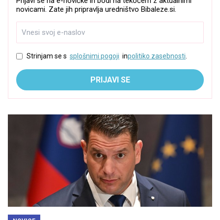
Prijavi se na e-novičke in bodi na tekočem z aktualnimi
novicami. Zate jih pripravlja uredništvo Bibaleze.si.
Strinjam se s
splošnimi pogoji
in
politiko zasebnosti
.
PRIJAVI SE