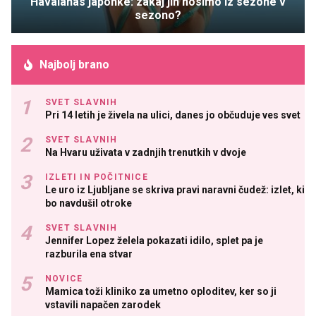
Havaianas japonke: zakaj jih nosimo iz sezone v
sezono?
Najbolj brano
SVET SLAVNIH
Pri 14 letih je živela na ulici, danes jo občuduje ves svet
SVET SLAVNIH
Na Hvaru uživata v zadnjih trenutkih v dvoje
IZLETI IN POČITNICE
Le uro iz Ljubljane se skriva pravi naravni čudež: izlet, ki
bo navdušil otroke
SVET SLAVNIH
Jennifer Lopez želela pokazati idilo, splet pa je
razburila ena stvar
NOVICE
Mamica toži kliniko za umetno oploditev, ker so ji
vstavili napačen zarodek