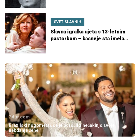
SVET SLAVNIH
Slavna igralka ujeta s 13-letnim
pastorkom – kasneje sta imela
otroka
24ur.com
Brazilski nogometaš se je poročil z nečakinjo svoje
nekdanje žene