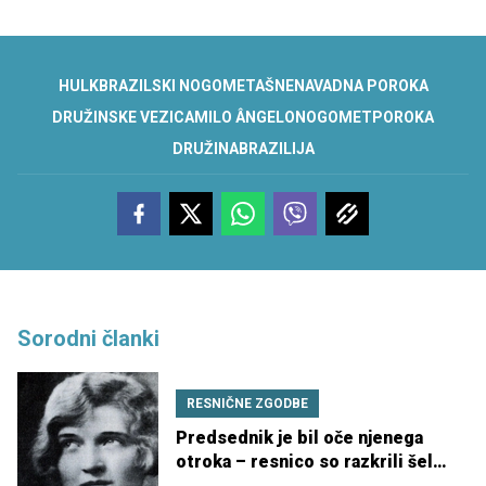
HULK
BRAZILSKI NOGOMETAŠ
NENAVADNA POROKA
DRUŽINSKE VEZI
CAMILO ÂNGELO
NOGOMET
POROKA
DRUŽINA
BRAZILIJA
Sorodni članki
RESNIČNE ZGODBE
Predsednik je bil oče njenega
otroka – resnico so razkrili šele
po 88 letih