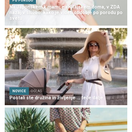
PO PORODU
Na Japonskem k mami, na Kitajskem doma, v ZDA
nazaj v službo: kako je videti obdobje po porodu po
svetu
NOVICE
OGLAS
Postali ste družina in življenje ... teče dalje