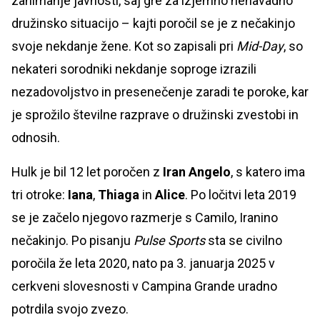
zanimanje javnosti, saj gre za izjemno nenavadno
družinsko situacijo – kajti poročil se je z nečakinjo
svoje nekdanje žene. Kot so zapisali pri
Mid-Day
, so
nekateri sorodniki nekdanje soproge izrazili
nezadovoljstvo in presenečenje zaradi te poroke, kar
je sprožilo številne razprave o družinski zvestobi in
odnosih.
Hulk je bil 12 let poročen z
Iran Angelo
, s katero ima
tri otroke:
Iana
,
Thiaga
in
Alice
. Po ločitvi leta 2019
se je začelo njegovo razmerje s Camilo, Iranino
nečakinjo. Po pisanju
Pulse Sports
sta se civilno
poročila že leta 2020, nato pa 3. januarja 2025 v
cerkveni slovesnosti v Campina Grande uradno
potrdila svojo zvezo.