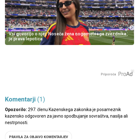
Bibaleze.si
Vsi govorijo o njej: Noseča žena nogometnega zvezdnika
je prava lepotica
Priporoča
Komentarji
(1)
Opozorilo:
297. členu Kazenskega zakonika je posameznik
kazensko odgovoren za javno spodbujanje sovraštva, nasilja ali
nestrpnosti.
PRAVILA ZA OBJAVO KOMENTARJEV