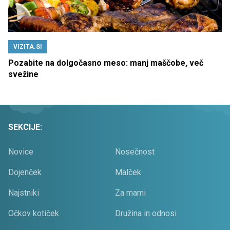
VIZITA.SI
Pozabite na dolgočasno meso: manj maščobe, več
svežine
SEKCIJE:
Novice
Nosečnost
Dojenček
Malček
Najstniki
Za mami
Očkov kotiček
Družina in odnosi