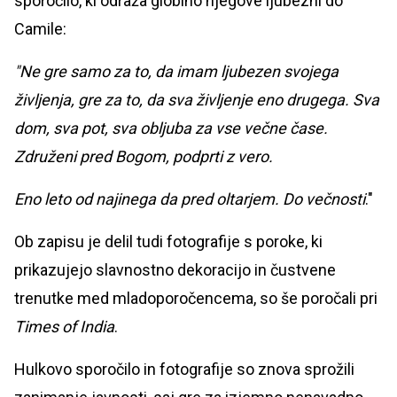
sporočilo, ki odraža globino njegove ljubezni do
Camile:
"Ne gre samo za to, da imam ljubezen svojega
življenja, gre za to, da sva življenje eno drugega. Sva
dom, sva pot, sva obljuba za vse večne čase.
Združeni pred Bogom, podprti z vero.
Eno leto od najinega da pred oltarjem. Do večnosti
."
Ob zapisu je delil tudi fotografije s poroke, ki
prikazujejo slavnostno dekoracijo in čustvene
trenutke med mladoporočencema, so še poročali pri
Times of India
.
Hulkovo sporočilo in fotografije so znova sprožili