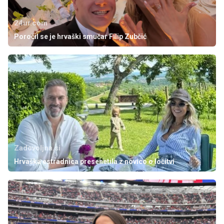
24ur.com
Poročil se je hrvaški smučar Filip Zubčić
Zadovoljna.si
Hrvaška estradnica presenetila z novico o ločitvi