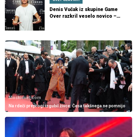
Denis Vučak iz skupine Game
Over razkril veselo novico –
postal bo očka
Moskisvet.com
Na rdeči preprogi izgubil živce: Česa takšnega ne pomnijo