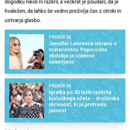
dogodku nikoli ni razkril, a večkrat je poudaril, da je
hvaležen, da lahko še vedno preživlja čas z otroki in
ustvarja glasbo.
PREBERI ŠE
Jennifer Lawrence iskreno o
materinstvu: Poporodno
obdobje je izjemno
osamljeno
PREBERI ŠE
Igralka po 30 letih razkrila
biološkega očeta – družinska
skrivnost, ki je pretresla
javnost