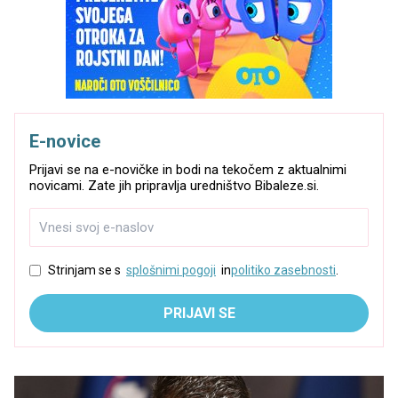
E-novice
Prijavi se na e-novičke in bodi na tekočem z aktualnimi
novicami. Zate jih pripravlja uredništvo Bibaleze.si.
Strinjam se s
splošnimi pogoji
in
politiko zasebnosti
.
PRIJAVI SE