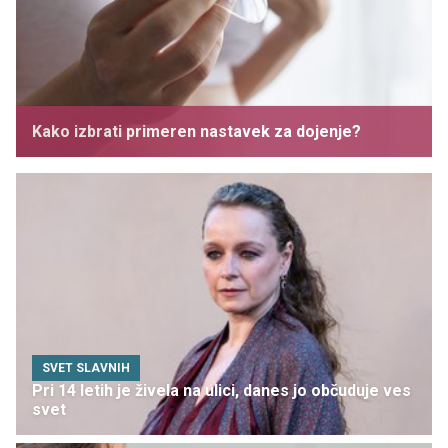
Kako izbrati primeren nastavek za dojenje?
SVET SLAVNIH
Pri 14 letih je živela na ulici, danes jo občuduje ves
svet