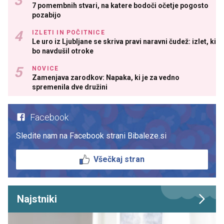
7 pomembnih stvari, na katere bodoči očetje pogosto
pozabijo
IZLETI IN POČITNICE
Le uro iz Ljubljane se skriva pravi naravni čudež: izlet, ki
bo navdušil otroke
NOVICE
Zamenjava zarodkov: Napaka, ki je za vedno
spremenila dve družini
Facebook
Sledite nam na Facebook strani Bibaleze.si
Všečkaj stran
Najstniki