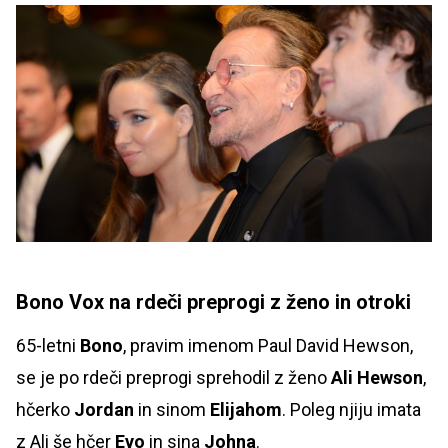
Bono Vox na rdeči preprogi z ženo in otroki
65-letni
Bono
, pravim imenom Paul David Hewson,
se je po rdeči preprogi sprehodil z ženo
Ali Hewson
,
hčerko
Jordan
in sinom
Elijahom
. Poleg njiju imata
z Ali še hčer
Evo
in sina
Johna
.