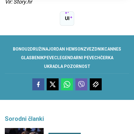
Vir: Story.hr
UI
BONO
U2
DRUŽINA
JORDAN HEWSON
ZVEZDNIK
CANNES
GLASBENIK
PEVEC
LEGENDARNI PEVEC
HČERKA
UKRADLA POZORNOST
Sorodni članki