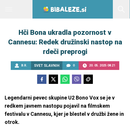
Hči Bona ukradla pozornost v
Cannesu: Redek družinski nastop na
rdeči preprogi
B.R.
SVET SLAVNIH
0
20. 05. 2025 08.21
Legendarni pevec skupine U2 Bono Vox se je v
redkem javnem nastopu pojavil na filmskem
festivalu v Cannesu, kjer je blestel v družbi žene in
otrok.