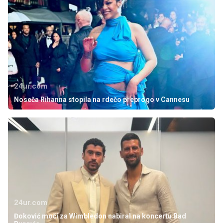
24ur.com
Noseča Rihanna stopila na rdečo preprogo v Cannesu
24ur.com
Đoković moči za Wimbledon nabiral na koncertu Bad