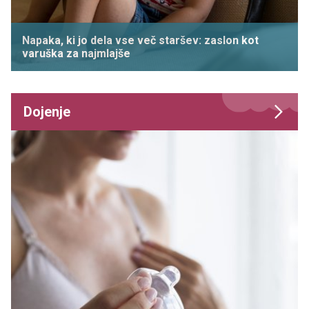
Napaka, ki jo dela vse več staršev: zaslon kot
varuška za najmlajše
Dojenje