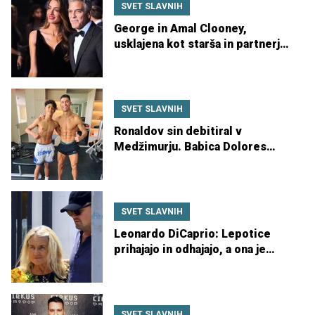
SVET SLAVNIH
George in Amal Clooney,
usklajena kot starša in partnerja
– to je njuna skrivnost
SVET SLAVNIH
Ronaldov sin debitiral v
Medžimurju. Babica Dolores
navijala s tribune
SVET SLAVNIH
Leonardo DiCaprio: Lepotice
prihajajo in odhajajo, a ona je
edina, ki šteje
SVET SLAVNIH