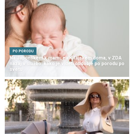
PO PORODU
Na Japonskem k mami, na Kitajskem doma, v ZDA
nazaj v službo: kako je videti obdobje po porodu po
svetu