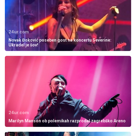
24ur.com
Novak Đoković poseben gost na koncertu Severine:
Ukradel je šov!
24ur.com
Marilyn Manson ob polemikah razprodal zagrebško Areno