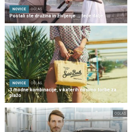
NOVICE
OGLAS
Postali ste družina in življenje ... teče dalje
NOVICE
OGLAS
3 modne kombinacije, v katerih nosimo torbe za
plažo
OGLAS