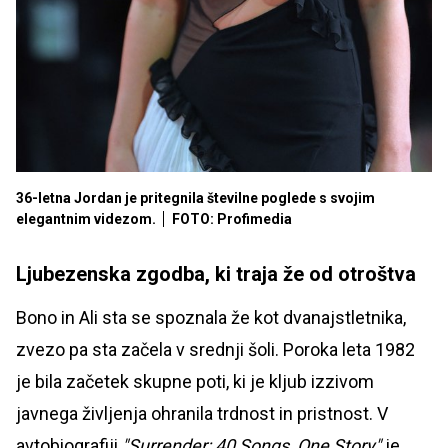
36-letna Jordan je pritegnila številne poglede s svojim
elegantnim videzom.
FOTO: Profimedia
Ljubezenska zgodba, ki traja že od otroštva
Bono in Ali sta se spoznala že kot dvanajstletnika,
zvezo pa sta začela v srednji šoli. Poroka leta 1982
je bila začetek skupne poti, ki je kljub izzivom
javnega življenja ohranila trdnost in pristnost. V
avtobiografiji
"Surrender: 40 Songs, One Story"
je