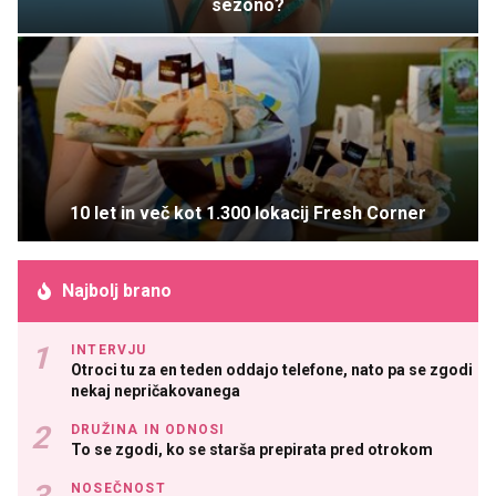
sezono?
10 let in več kot 1.300 lokacij Fresh Corner
Najbolj brano
INTERVJU
Otroci tu za en teden oddajo telefone, nato pa se zgodi
nekaj nepričakovanega
DRUŽINA IN ODNOSI
To se zgodi, ko se starša prepirata pred otrokom
NOSEČNOST