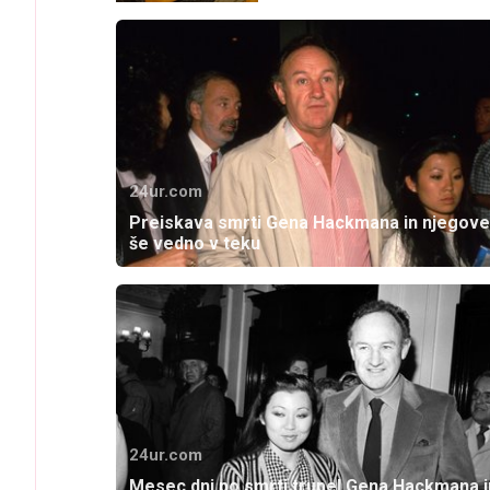
24ur.com
Preiskava smrti Gena Hackmana in njegove
še vedno v teku
24ur.com
Mesec dni po smrti trupel Gena Hackmana i