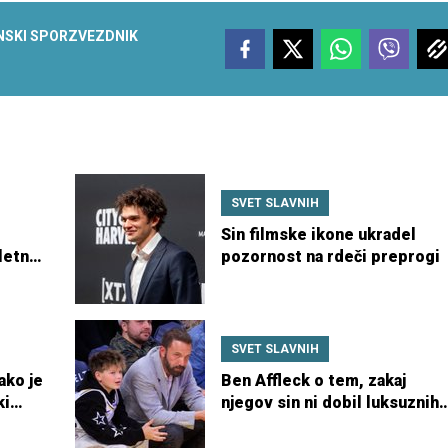
NSKI SPOR
ZVEZDNIK
SVET SLAVNIH
Sin filmske ikone ukradel
letni
pozornost na rdeči preprogi
SVET SLAVNIH
ako je
Ben Affleck o tem, zakaj
ki
njegov sin ni dobil luksuznih
čevljev za 5500 evrov