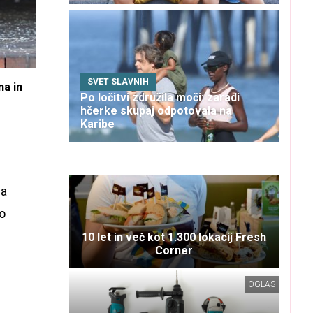
SVET SLAVNIH
a in
Po ločitvi združila moči: zaradi
hčerke skupaj odpotovala na
Karibe
la
o
10 let in več kot 1.300 lokacij Fresh
Corner
OGLAS