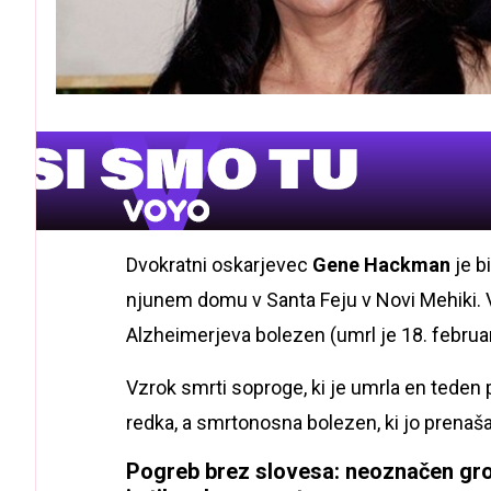
Dvokratni oskarjevec
Gene Hackman
je b
njunem domu v Santa Feju v Novi Mehiki. V
Alzheimerjeva bolezen (umrl je 18. februar
Vzrok smrti soproge, ki je umrla en teden 
redka, a smrtonosna bolezen, ki jo prenaša
Pogreb brez slovesa: neoznačen gr