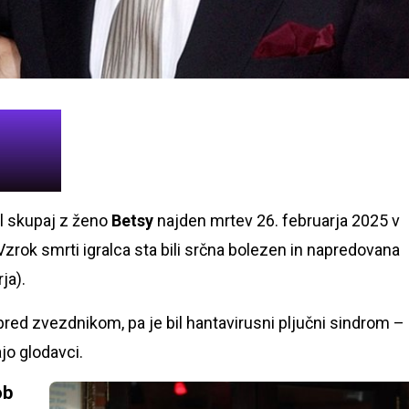
il skupaj z ženo
Betsy
najden mrtev 26. februarja 2025 v
zrok smrti igralca sta bili srčna bolezen in napredovana
ja).
pred zvezdnikom, pa je bil hantavirusni pljučni sindrom –
jo glodavci.
ob