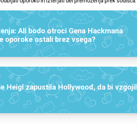
odbijati oporoko in izterjati del premoženja prek sodišča.
čenja: Ali bodo otroci Gena Hackmana
e oporoke ostali brez vsega?
ne Heigl zapustila Hollywood, da bi vzgoji