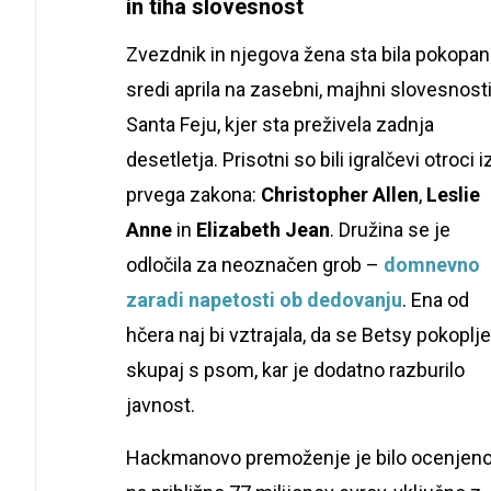
in tiha slovesnost
Zvezdnik in njegova žena sta bila pokopan
sredi aprila na zasebni, majhni slovesnosti
Santa Feju, kjer sta preživela zadnja
desetletja. Prisotni so bili igralčevi otroci i
prvega zakona:
Christopher Allen
,
Leslie
Anne
in
Elizabeth Jean
. Družina se je
odločila za neoznačen grob –
domnevno
zaradi napetosti ob dedovanju
. Ena od
hčera naj bi vztrajala, da se Betsy pokoplje
skupaj s psom, kar je dodatno razburilo
javnost.
Hackmanovo premoženje je bilo ocenjen