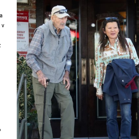
a
 v
z
o