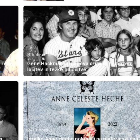
Bibaleze.si
 žene
Gene Hackman in njegova družina: Ljubezen,
ločitev in težke odločitve
24ur.com
n
Igralko Anne Heche pokopali na materinski dan