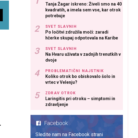
Tanja Žagar iskreno: Živeli smo na 40
kvadratih, a imela sem vse, kar otrok
potrebuje
SVET SLAVNIH
Po ločitvi združila moči: zaradi
hčerke skupaj odpotovala na Karibe
SVET SLAVNIH
Na Hvaru uživata v zadnjih trenutkih v
dvoje
PROBLEMATIČNI NAJSTNIK
Koliko otrok bo obiskovalo šolo in
vrtec v Velenju?
ZDRAV OTROK
Laringitis pri otroku – simptomi in
zdravljenje
Facebook
Sledite nam na Facebook strani