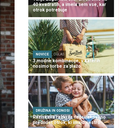
40 kvadratih, a imela sem vse, kar
otrok potrebuje
NOVICE
OGLAS
3 modne kombinacije, v katerih
nosimo torbe za plažo
DRUŽINA IN ODNOSI
Raziskava razkrila nepričakovano
prednost otrok, ki imajo sestro