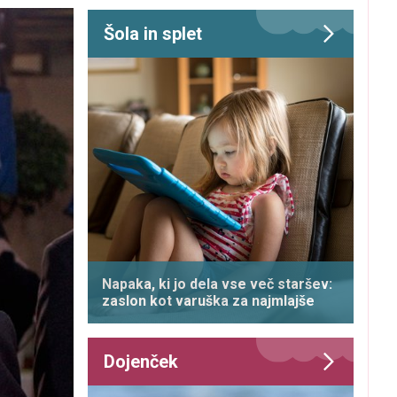
Šola in splet
Napaka, ki jo dela vse več staršev:
zaslon kot varuška za najmlajše
Dojenček