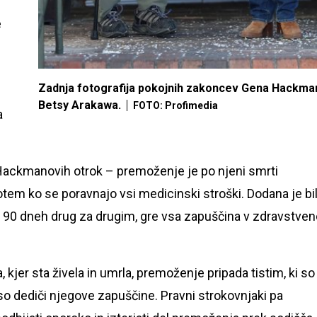
e
Zadnja fotografija pokojnih zakoncev Gena Hackman
Betsy Arakawa.
FOTO: Profimedia
a
a Hackmanovih otrok – premoženje je po njeni smrti
em ko se poravnajo vsi medicinski stroški. Dodana je bi
v 90 dneh drug za drugim, gre vsa zapuščina v zdravstven
jer sta živela in umrla, premoženje pripada tistim, ki so
so dediči njegove zapuščine. Pravni strokovnjaki pa