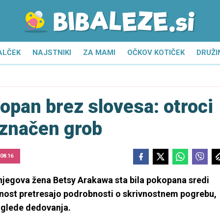
ALČEK
NAJSTNIKI
ZA MAMI
OČKOV KOTIČEK
DRUŽI
pan brez slovesa: otroci
označen grob
 08.16
jegova žena Betsy Arakawa sta bila pokopana sredi
vnost pretresajo podrobnosti o skrivnostnem pogrebu,
 glede dedovanja.