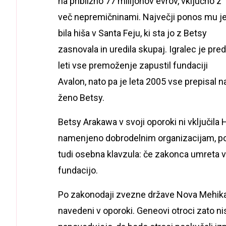
na približno 77 milijonov evrov, vključno z
več nepremičninami. Največji ponos mu j
bila hiša v Santa Feju, ki sta jo z Betsy
zasnovala in uredila skupaj. Igralec je pred
leti vse premoženje zapustil fundaciji
Avalon, nato pa je leta 2005 vse prepisal n
ženo Betsy.
Betsy Arakawa v svoji oporoki ni vključil
namenjeno dobrodelnim organizacijam, pot
tudi osebna klavzula: če zakonca umreta 
fundacijo.
Po zakonodaji zvezne države Nova Mehika, k
navedeni v oporoki. Geneovi otroci zato ni