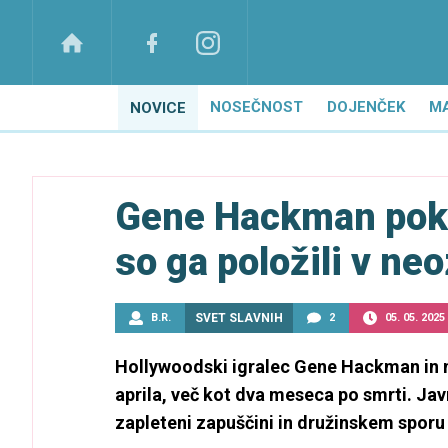
NOSEČNOST
DOJENČEK
M
NOVICE
Gene Hackman poko
so ga položili v ne
B.R.
SVET SLAVNIH
2
05. 05. 2025
Hollywoodski igralec Gene Hackman in n
aprila, več kot dva meseca po smrti. Ja
zapleteni zapuščini in družinskem sporu