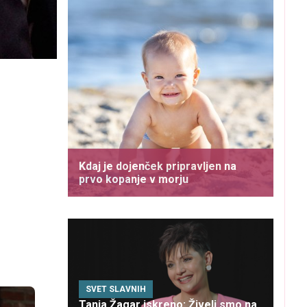
Kdaj je dojenček pripravljen na
prvo kopanje v morju
SVET SLAVNIH
Tanja Žagar iskreno: Živeli smo na