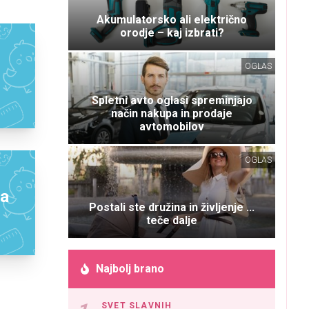
Akumulatorsko ali električno
orodje – kaj izbrati?
OGLAS
Spletni avto oglasi spreminjajo
način nakupa in prodaje
avtomobilov
OGLAS
la
Postali ste družina in življenje ...
teče dalje
Najbolj brano
SVET SLAVNIH