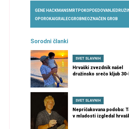
GENE HACKMAN
SMRT
POKOP
DEDOVANJE
DRUŽI
OPOROKA
IGRALEC
GROB
NEOZNAČEN GROB
Sorodni članki
SVET SLAVNIH
Hrvaški zvezdnik našel
družinsko srečo kljub 30-
starostni razliki
SVET SLAVNIH
Nepričakovana podoba: T
v mladosti izgledal hrvaš
zvezdnik