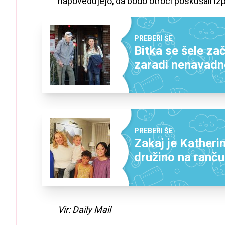
napovedujejo, da bodo otroci poskušali izp
PREBERI ŠE
Bitka se šele za
zaradi nenavadn
PREBERI ŠE
Zakaj je Katheri
družino na ranču
Vir: Daily Mail