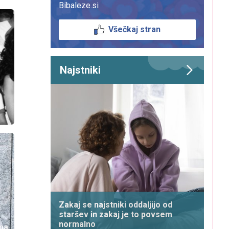
Bibaleze.si
Všečkaj stran
Najstniki
Zakaj se najstniki oddaljijo od
staršev in zakaj je to povsem
normalno
 na