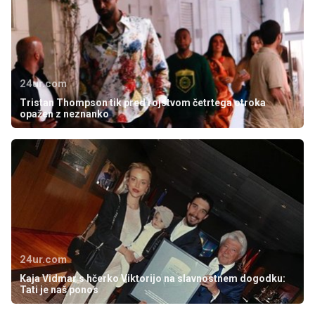
24ur.com
Tristan Thompson tik pred rojstvom četrtega otroka
opažen z neznanko
24ur.com
Kaja Vidmar s hčerko Viktorijo na slavnostnem dogodku:
Tati je naš ponos