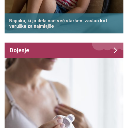
Napaka, ki jo dela vse več staršev: zaslon kot
varuška za najmlajše
Dojenje