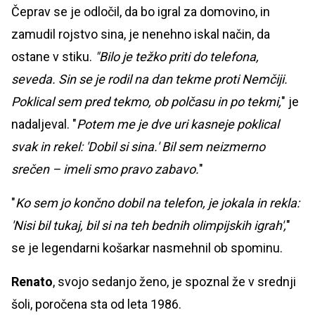
Čeprav se je odločil, da bo igral za domovino, in
zamudil rojstvo sina, je nenehno iskal način, da
ostane v stiku.
"Bilo je težko priti do telefona,
seveda. Sin se je rodil na dan tekme proti Nemčiji.
Poklical sem pred tekmo, ob polčasu in po tekmi,
" je
nadaljeval. "
Potem me je dve uri kasneje poklical
svak in rekel: 'Dobil si sina.' Bil sem neizmerno
srečen – imeli smo pravo zabavo.
"
"
Ko sem jo končno dobil na telefon, je jokala in rekla:
'Nisi bil tukaj, bil si na teh bednih olimpijskih igrah',
"
se je legendarni košarkar nasmehnil ob spominu.
Renato
, svojo sedanjo ženo, je spoznal že v srednji
šoli, poročena sta od leta 1986.