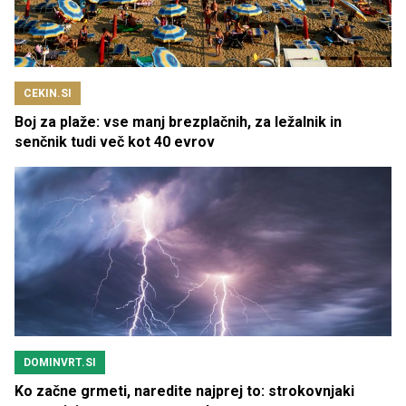
CEKIN.SI
Boj za plaže: vse manj brezplačnih, za ležalnik in
senčnik tudi več kot 40 evrov
DOMINVRT.SI
Ko začne grmeti, naredite najprej to: strokovnjaki