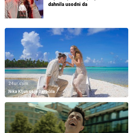
dahnila usodni da
24ur.com
Nika Kljun se je zaročila