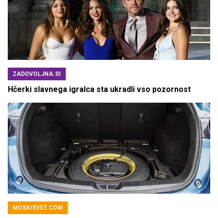
ZADOVOLJNA.SI
Hčerki slavnega igralca sta ukradli vso pozornost
MOSKISVET.COM