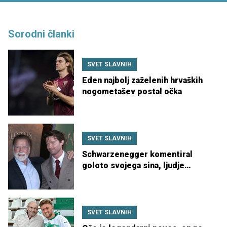
Sorodni članki
SVET SLAVNIH
Eden najbolj zaželenih hrvaških
nogometašev postal očka
SVET SLAVNIH
Schwarzenegger komentiral
goloto svojega sina, ljudje
ogorčeni: "To je neprimerno"
SVET SLAVNIH