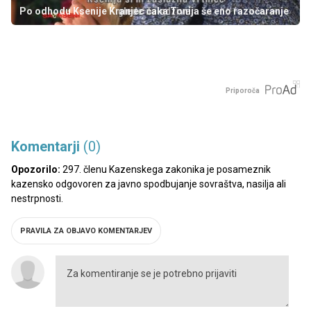
Po odhodu Ksenije Kranjec čaka Tonija še eno razočaranje
Priporoča
Komentarji
(0)
Opozorilo:
297. členu Kazenskega zakonika je posameznik
kazensko odgovoren za javno spodbujanje sovraštva, nasilja ali
nestrpnosti.
PRAVILA ZA OBJAVO KOMENTARJEV