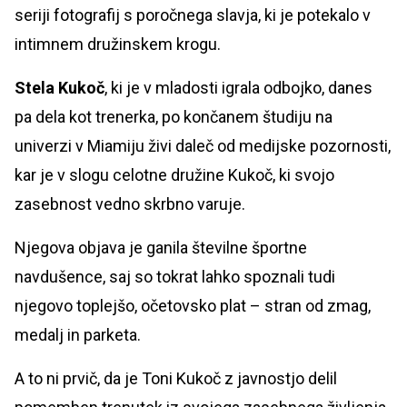
seriji fotografij s poročnega slavja, ki je potekalo v
intimnem družinskem krogu.
Stela Kukoč
, ki je v mladosti igrala odbojko, danes
pa dela kot trenerka, po končanem študiju na
univerzi v Miamiju živi daleč od medijske pozornosti,
kar je v slogu celotne družine Kukoč, ki svojo
zasebnost vedno skrbno varuje.
Njegova objava je ganila številne športne
navdušence, saj so tokrat lahko spoznali tudi
njegovo toplejšo, očetovsko plat – stran od zmag,
medalj in parketa.
A to ni prvič, da je Toni Kukoč z javnostjo delil