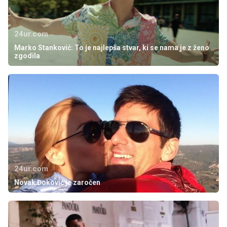
24ur.com
Marko Stanković: To je najlepša stvar, ki se nama je z ženo
zgodila
24ur.com
Novak Đoković je zaročen