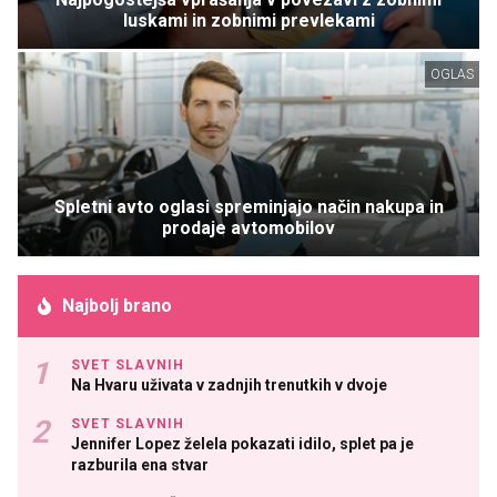
luskami in zobnimi prevlekami
OGLAS
Spletni avto oglasi spreminjajo način nakupa in
prodaje avtomobilov
Najbolj brano
SVET SLAVNIH
Na Hvaru uživata v zadnjih trenutkih v dvoje
SVET SLAVNIH
Jennifer Lopez želela pokazati idilo, splet pa je
razburila ena stvar