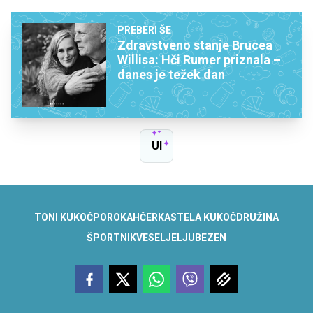
PREBERI ŠE
Zdravstveno stanje Brucea
Willisa: Hči Rumer priznala –
danes je težek dan
UI
TONI KUKOČ
POROKA
HČERKA
STELA KUKOČ
DRUŽINA
ŠPORTNIK
VESELJE
LJUBEZEN