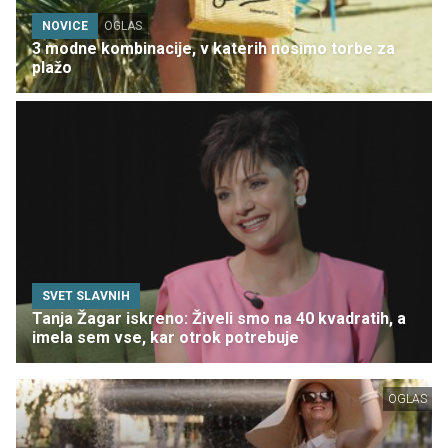
NOVICE
OGLAS
3 modne kombinacije, v katerih nosimo torbe za
plažo
SVET SLAVNIH
Tanja Žagar iskreno: Živeli smo na 40 kvadratih, a
imela sem vse, kar otrok potrebuje
OGLAS