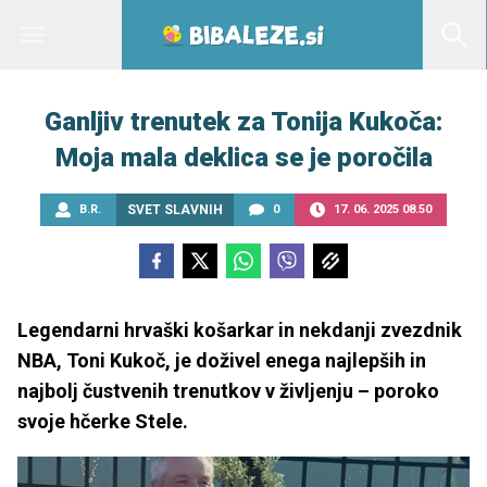
Ganljiv trenutek za Tonija Kukoča:
Moja mala deklica se je poročila
B.R.
SVET SLAVNIH
0
17. 06. 2025 08.50
Legendarni hrvaški košarkar in nekdanji zvezdnik
NBA, Toni Kukoč, je doživel enega najlepših in
najbolj čustvenih trenutkov v življenju – poroko
svoje hčerke Stele.