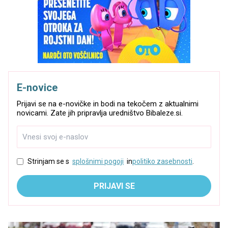
E-novice
Prijavi se na e-novičke in bodi na tekočem z aktualnimi
novicami. Zate jih pripravlja uredništvo Bibaleze.si.
Strinjam se s
splošnimi pogoji
in
politiko zasebnosti
.
PRIJAVI SE