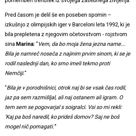
pomemben trenutek iz svojega zasebnega življenja.
Pred časom je delil še en poseben spomin –
izkušnjo z olimpijskih iger v Barceloni leta 1992, ki je
bila prepletena z njegovim očetovstvom - rojstvom
sina
Marina
: "
Vem, da bo moja žena jezna name...
Bila je namreč noseča z najinim prvim sinom, ki se je
rodil naslednji dan, ko smo imeli tekmo proti
Nemčiji.
"
"
Bila je v porodnišnici, otrok naj bi se vsak čas rodil,
jaz pa sem razmišljal, ali naj ostanem ali igram. O
tem sem se pogovarjal s soigralci. Vsi so mi rekli:
'Kaj pa boš naredil, ko prideš domov? Saj ne boš
mogel nič pomagati.'
"