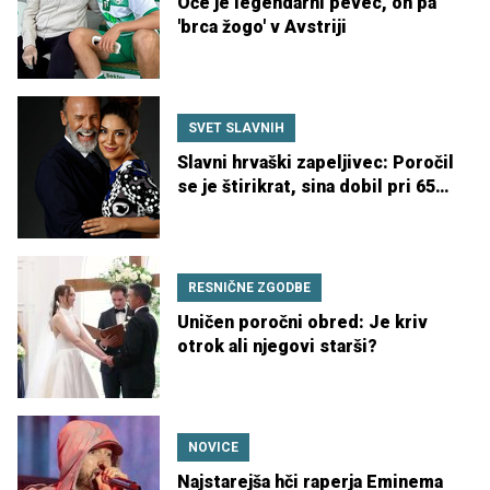
Oče je legendarni pevec, on pa
'brca žogo' v Avstriji
SVET SLAVNIH
Slavni hrvaški zapeljivec: Poročil
se je štirikrat, sina dobil pri 65
letih
RESNIČNE ZGODBE
Uničen poročni obred: Je kriv
otrok ali njegovi starši?
NOVICE
Najstarejša hči raperja Eminema