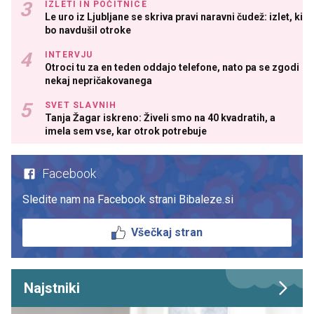
IZLETI IN POČITNICE
Le uro iz Ljubljane se skriva pravi naravni čudež: izlet, ki
bo navdušil otroke
INTERVJU
Otroci tu za en teden oddajo telefone, nato pa se zgodi
nekaj nepričakovanega
SVET SLAVNIH
Tanja Žagar iskreno: Živeli smo na 40 kvadratih, a
imela sem vse, kar otrok potrebuje
Facebook
Sledite nam na Facebook strani Bibaleze.si
Všečkaj stran
Najstniki