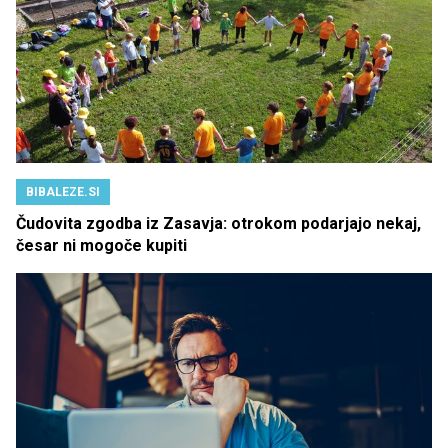
BIBALEZE.SI
Čudovita zgodba iz Zasavja: otrokom podarjajo nekaj,
česar ni mogoče kupiti