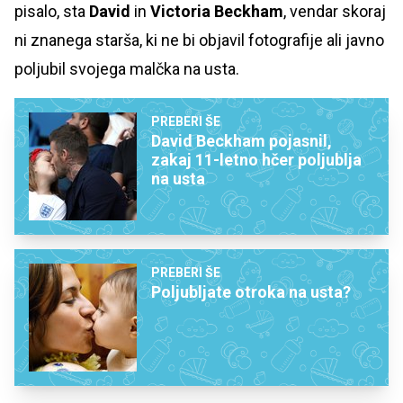
pisalo, sta
David
in
Victoria Beckham
, vendar skoraj
ni znanega starša, ki ne bi objavil fotografije ali javno
poljubil svojega malčka na usta.
PREBERI ŠE
David Beckham pojasnil,
zakaj 11-letno hčer poljublja
na usta
PREBERI ŠE
Poljubljate otroka na usta?