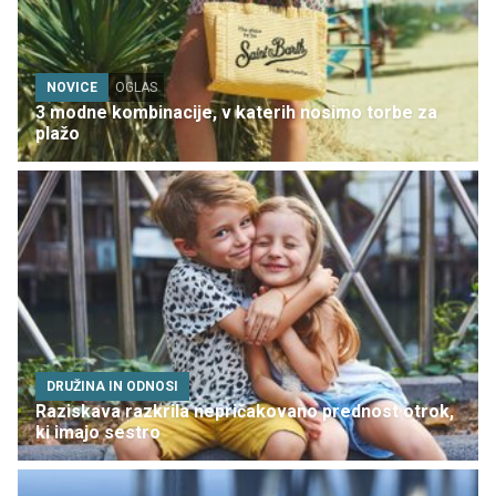
NOVICE
OGLAS
3 modne kombinacije, v katerih nosimo torbe za
plažo
DRUŽINA IN ODNOSI
Raziskava razkrila nepričakovano prednost otrok,
ki imajo sestro