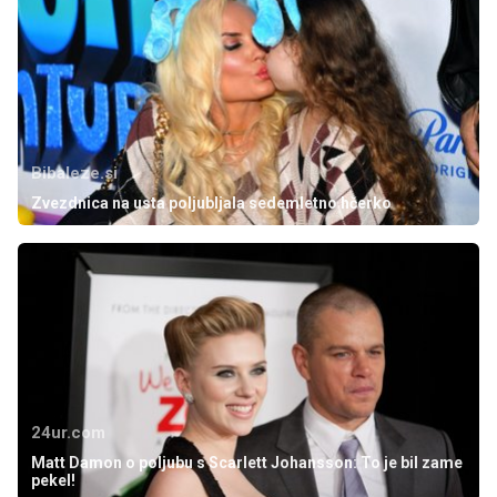
Bibaleze.si
Zvezdnica na usta poljubljala sedemletno hčerko
24ur.com
Matt Damon o poljubu s Scarlett Johansson: To je bil zame
pekel!