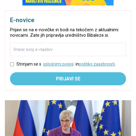
E-novice
Prijavi se na e-novičke in bodi na tekočem z aktualnimi
novicami. Zate jih pripravlja uredništvo Bibaleze.si.
Strinjam se s
splošnimi pogoji
in
politiko zasebnosti
.
PRIJAVI SE