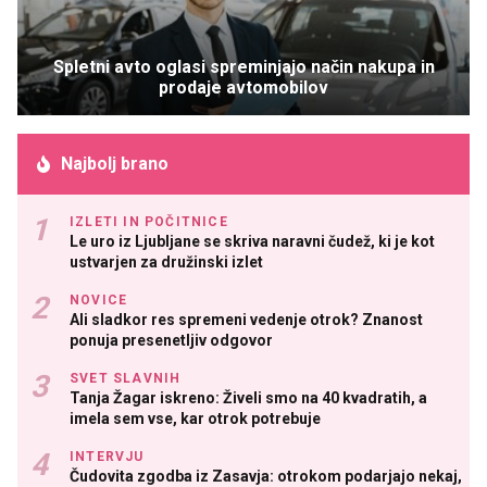
Spletni avto oglasi spreminjajo način nakupa in
prodaje avtomobilov
Najbolj brano
IZLETI IN POČITNICE
Le uro iz Ljubljane se skriva naravni čudež, ki je kot
ustvarjen za družinski izlet
NOVICE
Ali sladkor res spremeni vedenje otrok? Znanost
ponuja presenetljiv odgovor
SVET SLAVNIH
Tanja Žagar iskreno: Živeli smo na 40 kvadratih, a
imela sem vse, kar otrok potrebuje
INTERVJU
Čudovita zgodba iz Zasavja: otrokom podarjajo nekaj,