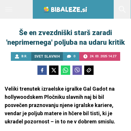
Še en zvezdniški starš zaradi
'neprimernega' poljuba na udaru kritik
B.R.
SVET SLAVNIH
0
24. 03. 2025 14.27
Veliki trenutek izraelske igralke Gal Gadot na
hollywoodskem Pločniku slavnih naj bi bil
posvečen praznovanju njene igralske kariere,
vendar je poljub matere in hčere bil tisti, ki je
ukradel pozornost – in to ne v dobrem smislu.