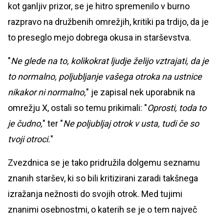
kot ganljiv prizor, se je hitro spremenilo v burno
razpravo na družbenih omrežjih, kritiki pa trdijo, da je
to preseglo mejo dobrega okusa in starševstva.
"
Ne glede na to, kolikokrat ljudje želijo vztrajati, da je
to normalno, poljubljanje vašega otroka na ustnice
nikakor ni normalno,
" je zapisal nek uporabnik na
omrežju X, ostali so temu prikimali: "
Oprosti, toda to
je čudno,
" ter "
Ne poljubljaj otrok v usta, tudi če so
tvoji otroci.
"
Zvezdnica se je tako pridružila dolgemu seznamu
znanih staršev, ki so bili kritizirani zaradi takšnega
izražanja nežnosti do svojih otrok. Med tujimi
znanimi osebnostmi, o katerih se je o tem največ