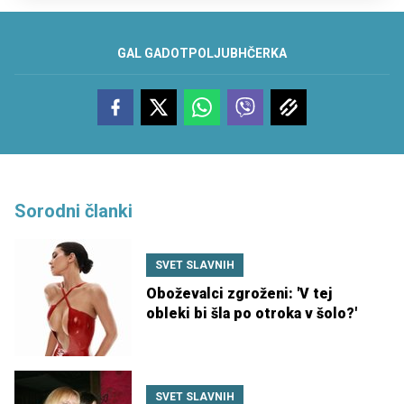
GAL GADOT
POLJUB
HČERKA
Sorodni članki
SVET SLAVNIH
Oboževalci zgroženi: 'V tej
obleki bi šla po otroka v šolo?'
SVET SLAVNIH