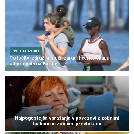
SVET SLAVNIH
Po ločitvi združila moči: zaradi hčerke skupaj
odpotovala na Karibe
Najpogostejša vprašanja v povezavi z zobnimi
luskami in zobnimi prevlekami