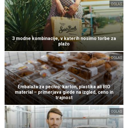
OGLAS
3 modne kombinacije, v katerih nosimo torbe za
plažo
OGLAS
Embalaža za pecivo: karton, plastika ali BIO
material – primerjava glede na izgled, ceno in
trajnost
OGLAS