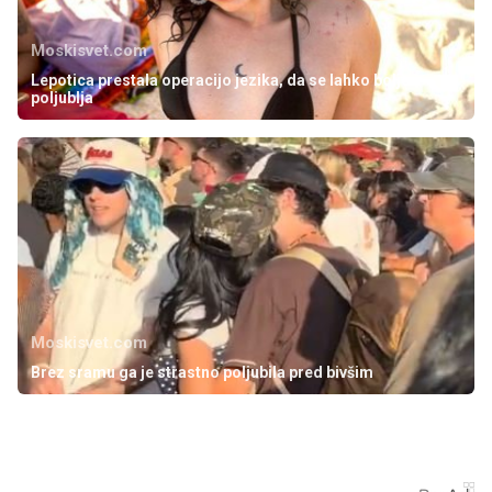
Moskisvet.com
Lepotica prestala operacijo jezika, da se lahko bolje
poljublja
Moskisvet.com
Brez sramu ga je strastno poljubila pred bivšim