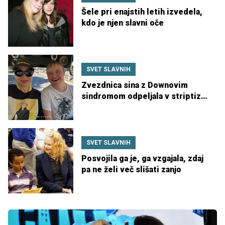
Šele pri enajstih letih izvedela,
kdo je njen slavni oče
SVET SLAVNIH
Zvezdnica sina z Downovim
sindromom odpeljala v striptiz
klub
SVET SLAVNIH
Posvojila ga je, ga vzgajala, zdaj
pa ne želi več slišati zanjo