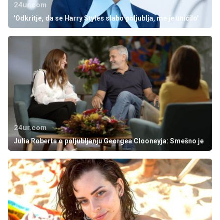
24ur.com
'Odkritje, da se Harry Styles slabo poljublja, me je uničilo'
24ur.com
Julia Roberts o poljubljanju Georgea Clooneyja: Smešno je