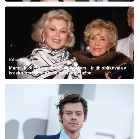
Bibaleze.si
Mama, ki je hčeram zaračunala objem – in jih oblikovala v
brezkompromisne kraljice elitne družbe