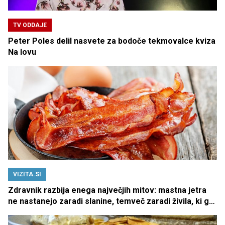
TV ODDAJE
Peter Poles delil nasvete za bodoče tekmovalce kviza
Na lovu
VIZITA.SI
Zdravnik razbija enega največjih mitov: mastna jetra
ne nastanejo zaradi slanine, temveč zaradi živila, ki ga
imamo vsi radi