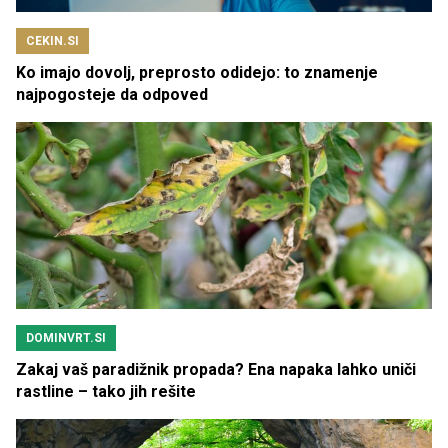
CEKIN.SI
Ko imajo dovolj, preprosto odidejo: to znamenje
najpogosteje da odpoved
DOMINVRT.SI
Zakaj vaš paradižnik propada? Ena napaka lahko uniči
rastline – tako jih rešite