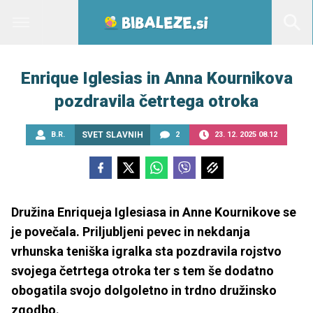
Enrique Iglesias in Anna Kournikova
pozdravila četrtega otroka
B.R.
SVET SLAVNIH
2
23. 12. 2025 08.12
Družina Enriqueja Iglesiasa in Anne Kournikove se
je povečala. Priljubljeni pevec in nekdanja
vrhunska teniška igralka sta pozdravila rojstvo
svojega četrtega otroka ter s tem še dodatno
obogatila svojo dolgoletno in trdno družinsko
zgodbo.