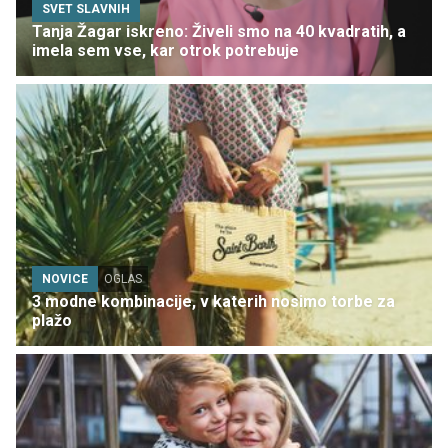
SVET SLAVNIH
Tanja Žagar iskreno: Živeli smo na 40 kvadratih, a
imela sem vse, kar otrok potrebuje
NOVICE
OGLAS
3 modne kombinacije, v katerih nosimo torbe za
plažo