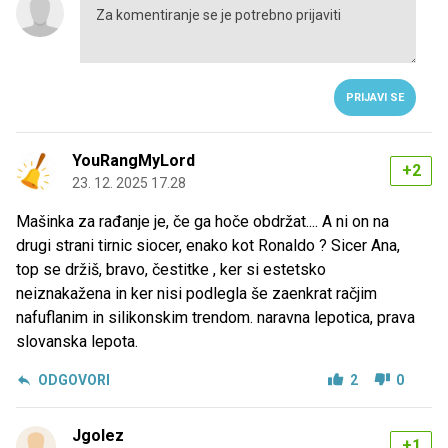
PRIJAVI SE
YouRangMyLord
+2
23. 12. 2025 17.28
Mašinka za rađanje je, če ga hoče obdržat.... A ni on na
drugi strani tirnic siocer, enako kot Ronaldo ? Sicer Ana,
top se držiš, bravo, čestitke , ker si estetsko
neiznakažena in ker nisi podlegla še zaenkrat račjim
nafuflanim in silikonskim trendom. naravna lepotica, prava
slovanska lepota.
ODGOVORI
2
0
Jgolez
+1