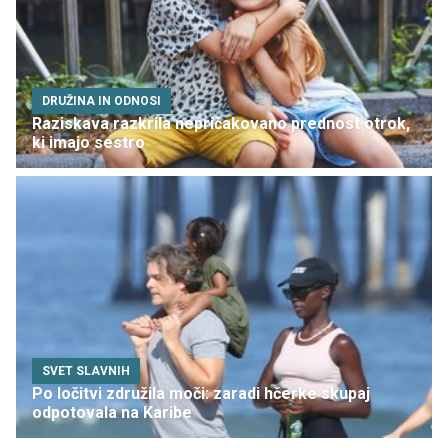
DRUŽINA IN ODNOSI
Raziskava razkrila nepričakovano prednost otrok,
ki imajo sestro
SVET SLAVNIH
Po ločitvi združila moči: zaradi hčerke skupaj
odpotovala na Karibe