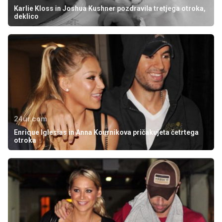
Karlie Kloss in Joshua Kushner pozdravila tretjega otroka,
deklico
24ur.com
Enrique Iglesias in Anna Kournikova pričakujeta četrtega
otroka