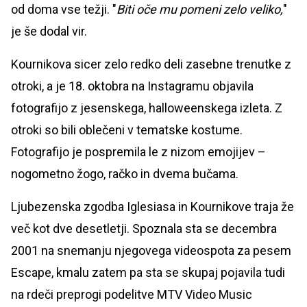
od doma vse težji. "
Biti oče mu pomeni zelo veliko,
"
je še dodal vir.
Kournikova sicer zelo redko deli zasebne trenutke z
otroki, a je 18. oktobra na Instagramu objavila
fotografijo z jesenskega, halloweenskega izleta. Z
otroki so bili oblečeni v tematske kostume.
Fotografijo je pospremila le z nizom emojijev –
nogometno žogo, račko in dvema bučama.
Ljubezenska zgodba Iglesiasa in Kournikove traja že
več kot dve desetletji. Spoznala sta se decembra
2001 na snemanju njegovega videospota za pesem
Escape, kmalu zatem pa sta se skupaj pojavila tudi
na rdeči preprogi podelitve MTV Video Music