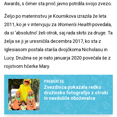
Awards, s čimer sta prvič javno potrdila svojo zvezo.
Željo po materinstvu je Kournikova izrazila že leta
2011, ko je v intervjuju za
Women's Health
povedala,
da si 'absolutno' želi otrok, saj rada skrbi za druge. Ta
želja se ji je uresničila decembra 2017, ko sta z
Iglesiasom postala starša dvojčkoma Nicholasu in
Lucy. Družina se je nato januarja 2020 povečala še z
rojstvom hčerke Mary.
PREBERI ŠE
Zvezdnica pokazala redko
družinsko fotografijo z otroki
in navdušila oboževalce