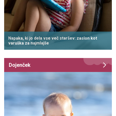
Napaka, ki jo dela vse več staršev: zaslon kot
varuška za najmlajše
Dojenček