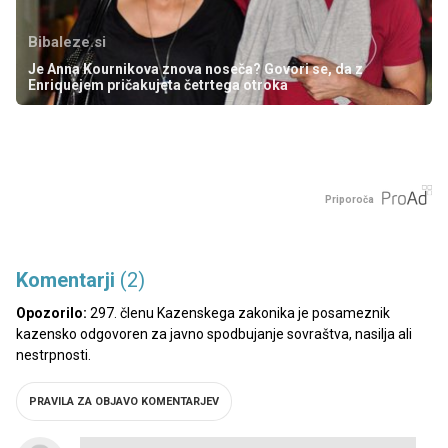
Bibaleze.si
Je Anna Kournikova znova noseča? Govori se, da z
Enriquejem pričakujeta četrtega otroka
Priporoča
Komentarji
(2)
Opozorilo:
297. členu Kazenskega zakonika je posameznik
kazensko odgovoren za javno spodbujanje sovraštva, nasilja ali
nestrpnosti.
PRAVILA ZA OBJAVO KOMENTARJEV