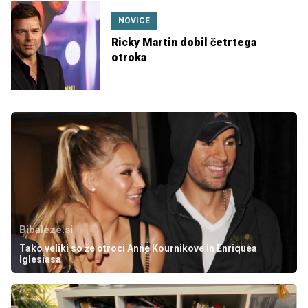
NOVICE
Ricky Martin dobil četrtega
otroka
Bibaleze.si
Tako veliki so že otroci Anne Kournikove in Enriquea
Iglesiasa