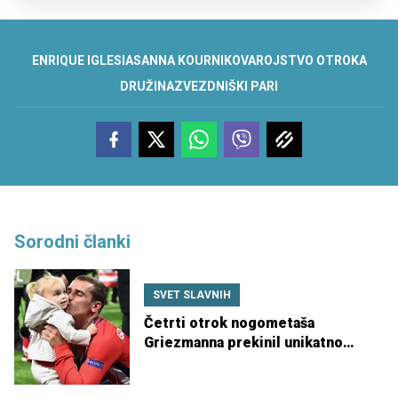
ENRIQUE IGLESIAS
ANNA KOURNIKOVA
ROJSTVO OTROKA
DRUŽINA
ZVEZDNIŠKI PARI
Sorodni članki
SVET SLAVNIH
Četrti otrok nogometaša
Griezmanna prekinil unikatno
rojstnodnevno zgodbo