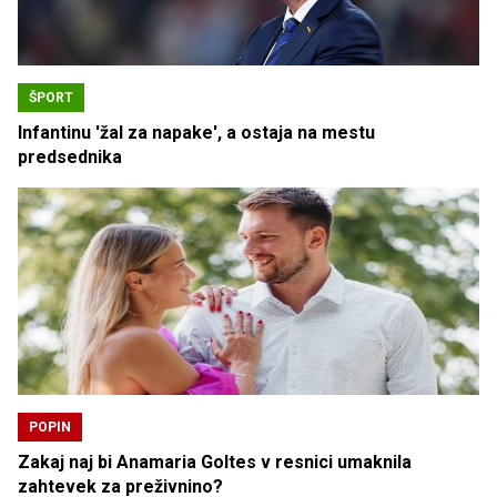
ŠPORT
Infantinu 'žal za napake', a ostaja na mestu
predsednika
POPIN
Zakaj naj bi Anamaria Goltes v resnici umaknila
zahtevek za preživnino?