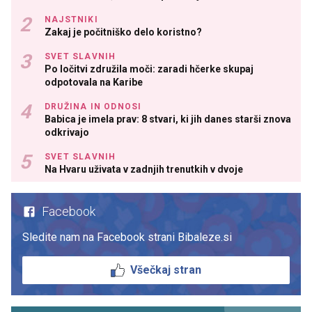
NAJSTNIKI
Zakaj je počitniško delo koristno?
SVET SLAVNIH
Po ločitvi združila moči: zaradi hčerke skupaj
odpotovala na Karibe
DRUŽINA IN ODNOSI
Babica je imela prav: 8 stvari, ki jih danes starši znova
odkrivajo
SVET SLAVNIH
Na Hvaru uživata v zadnjih trenutkih v dvoje
Facebook
Sledite nam na Facebook strani Bibaleze.si
Všečkaj stran