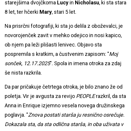
starejšima dvojčkoma
Lucy
in
Nicholasu
, ki sta stara
8 let, ter hčerki
Mary
, stari 5 let.
Na prisrčni fotografiji, ki sta jo delila z oboževalci, je
novorojenček zavit v mehko odejico in nosi kapico,
ob njem pa leži plišasti lenivec. Objavo sta
pospremila s kratkim, a čustvenim zapisom: "
Moj
sonček, 12.17.2025
". Spola in imena otroka za zdaj
še nista razkrila.
Da par pričakuje četrtega otroka, je bilo znano že od
poletja. Vir je avgusta za revijo
PEOPLE
razkril, da sta
Anna in Enrique izjemno vesela novega družinskega
poglavja. "
Znova postati starša ju resnično osrečuje.
Dokazala sta, da sta odlična starša, in oba uživata v