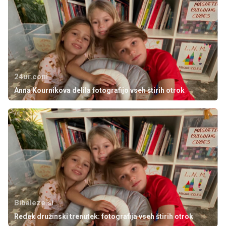
24ur.com
Anna Kournikova delila fotografijo vseh štirih otrok
Bibaleze.si
Redek družinski trenutek: fotografija vseh štirih otrok