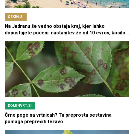
CEKIN.SI
Na Jadranu še vedno obstaja kraj, kjer lahko
dopustujete poceni: nastanitev že od 10 evrov, kosilo
za pet evrov
DOMINVRT.SI
Črne pege na vrtnicah? Ta preprosta sestavina
pomaga preprečiti težavo