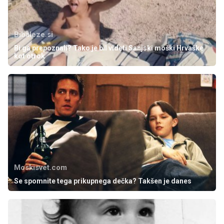
Bibaleze.si
Bi ga prepoznali? Tako je bil videti Sanjski moški Hrvaške
kot otrok
Moskisvet.com
Se spomnite tega prikupnega dečka? Takšen je danes