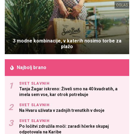
OGLAS
3 modne kombinacije, v katerih nosimo torbe za
plažo
Najbolj brano
SVET SLAVNIH
Tanja Žagar iskreno: Živeli smo na 40 kvadratih, a
imela sem vse, kar otrok potrebuje
SVET SLAVNIH
Na Hvaru uživata v zadnjih trenutkih v dvoje
SVET SLAVNIH
Po ločitvi združila moči: zaradi hčerke skupaj
odpotovala na Karibe