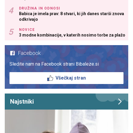
DRUŽINA IN ODNOSI
Babica je imela prav: 8 stvari, ki jih danes starši znova
odkrivajo
NOVICE
3 modne kombinacije, v katerih nosimo torbe za plažo
Facebook
Sledite nam na Facebook strani Bibaleze.si
Všečkaj stran
Najstniki