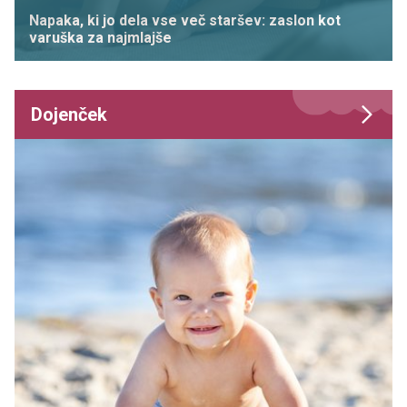
Napaka, ki jo dela vse več staršev: zaslon kot
varuška za najmlajše
Dojenček