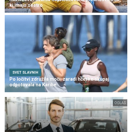
ki imajo sestro
SVET SLAVNIH
Po ločitvi združila moči: zaradi hčerke skupaj
odpotovala na Karibe
OGLAS