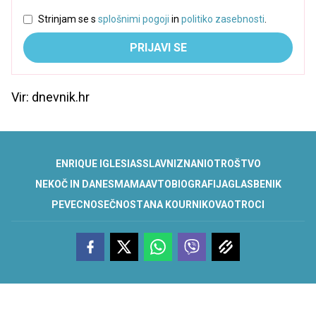
Strinjam se s
splošnimi pogoji
in
politiko zasebnosti
.
PRIJAVI SE
Vir: dnevnik.hr
ENRIQUE IGLESIAS
SLAVNI
ZNANI
OTROŠTVO
NEKOČ IN DANES
MAMA
AVTOBIOGRAFIJA
GLASBENIK
PEVEC
NOSEČNOST
ANA KOURNIKOVA
OTROCI