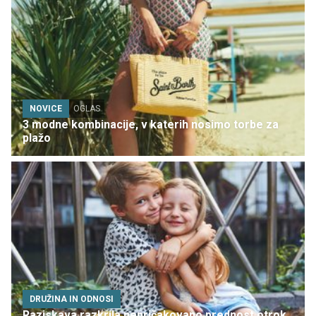
NOVICE
OGLAS
3 modne kombinacije, v katerih nosimo torbe za
plažo
DRUŽINA IN ODNOSI
Raziskava razkrila nepričakovano prednost otrok,