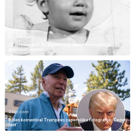
Bibaleze.si
Jo prepoznate? Ta dojenčica je danes ena največjih
glasbenih legend
24ur.com
Biden komentiral Trumpovo zaporniško fotografijo: 'Čeden
fant'