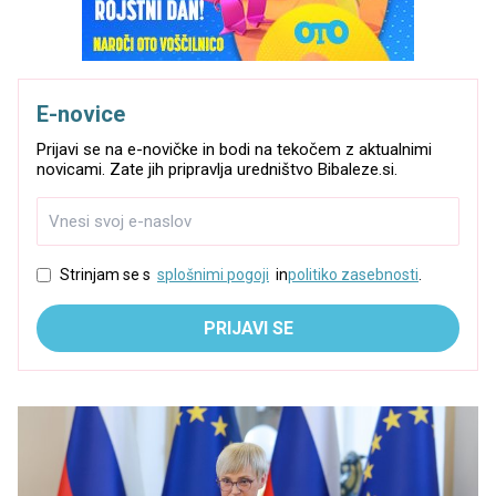
E-novice
Prijavi se na e-novičke in bodi na tekočem z aktualnimi
novicami. Zate jih pripravlja uredništvo Bibaleze.si.
Strinjam se s
splošnimi pogoji
in
politiko zasebnosti
.
PRIJAVI SE