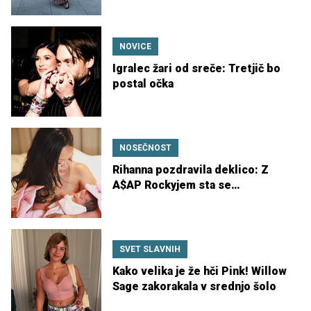
NOVICE
Igralec žari od sreče: Tretjič bo
postal očka
NOSEČNOST
Rihanna pozdravila deklico: Z
A$AP Rockyjem sta se
razveselila tretjega otroka
SVET SLAVNIH
Kako velika je že hči Pink! Willow
Sage zakorakala v srednjo šolo