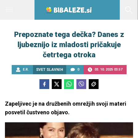
Prepoznate tega dečka? Danes z
ljubeznijo iz mladosti pričakuje
četrtega otroka
E.R.
SVET SLAVNIH
0
03. 10. 2025 03.57
Zapeljivec je na družbenih omrežjih svoji materi
posvetil čustveno objavo.