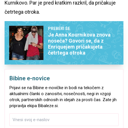
Kurnikovo. Par je pred kratkim razkril, da pričakuje
četrtega otroka.
PREBERI ŠE
Je Anna Kournikova znova
noseča? Govori se, da z
Enriquejem pričakujeta
četrtega otroka
Bibine e-novice
Prijavi se na Bibine e-novičke in bodi na tekočem z
aktualnimi članki o zanositvi, nosečnosti, negi in vzgoji
otrok, partnerskih odnosih in idejah za prosti čas. Zate jih
pripravlja ekipa Bibaleze.si.