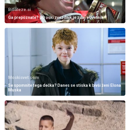
Bibaleze.si
Ga prepoznate? Otroški zvezdnik je zdaj odvetnik
Moskisvet.com
Se spomnite tega dečka? Danes se stiska k bivši ženi Elona
Muska