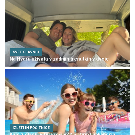
SVET SLAVNIH
Na Hvaru uživata v zadnjih trenutkih v dvoje
IZLETI IN POČITNICE
Kam z otroki v tej vročini? Na štirih ljubljanskih