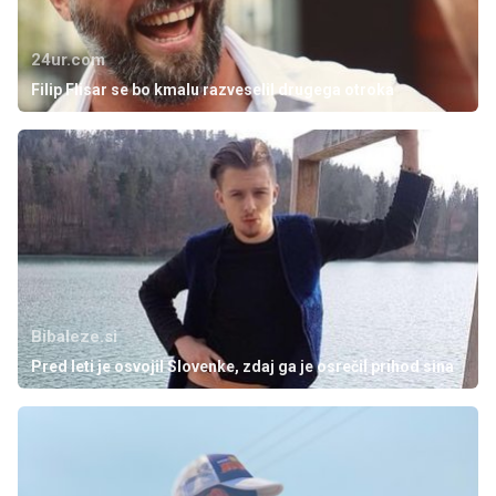
24ur.com
Filip Flisar se bo kmalu razveselil drugega otroka
Bibaleze.si
Pred leti je osvojil Slovenke, zdaj ga je osrečil prihod sina