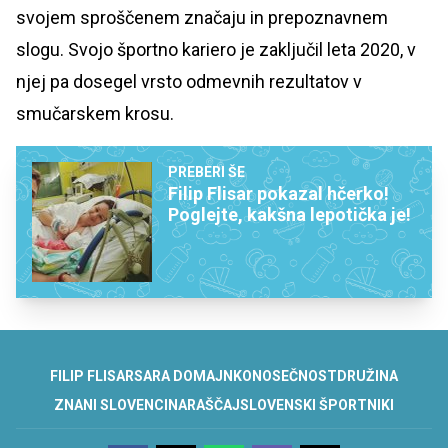
svojem sproščenem značaju in prepoznavnem
slogu. Svojo športno kariero je zaključil leta 2020, v
njej pa dosegel vrsto odmevnih rezultatov v
smučarskem krosu.
PREBERI ŠE
Filip Flisar pokazal hčerko!
Poglejte, kakšna lepotička je!
FILIP FLISAR
SARA DOMAJNKO
NOSEČNOST
DRUŽINA
ZNANI SLOVENCI
NARAŠČAJ
SLOVENSKI ŠPORTNIKI