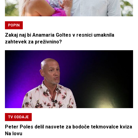
POPIN
Zakaj naj bi Anamaria Goltes v resnici umaknila
zahtevek za preživnino?
TV ODDAJE
Peter Poles delil nasvete za bodoče tekmovalce kviza
Na lovu