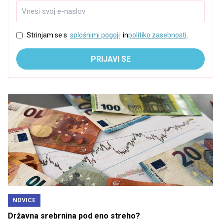
Strinjam se s
splošnimi pogoji
in
politiko zasebnosti
.
PRIJAVI SE
NOVICE
Državna srebrnina pod eno streho?