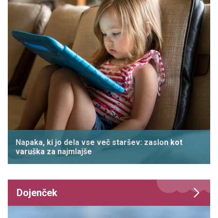
Napaka, ki jo dela vse več staršev: zaslon kot
varuška za najmlajše
Dojenček