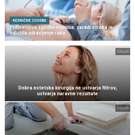
RESNIČNE ZGODBE
Pretresljiva zgodba mamice: zaradi otroka je
odložila zdravljenje raka
OGLAS
Dobra estetska kirurgija ne ustvarja filtrov,
ustvarja naravne rezultate
OGLAS