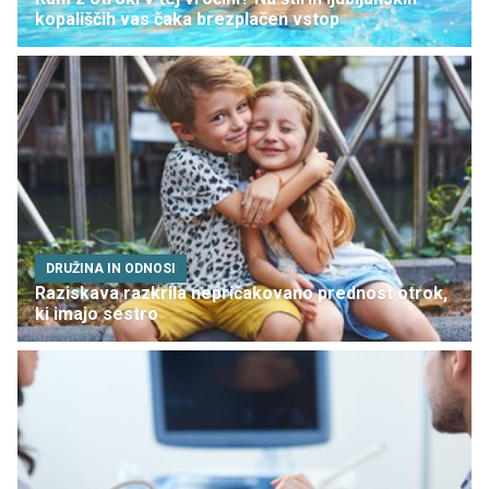
kopališčih vas čaka brezplačen vstop
DRUŽINA IN ODNOSI
Raziskava razkrila nepričakovano prednost otrok,
ki imajo sestro