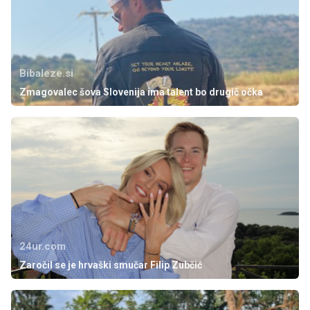
Bibaleze.si
Zmagovalec šova Slovenija ima talent bo drugič očka
24ur.com
Zaročil se je hrvaški smučar Filip Zubčić