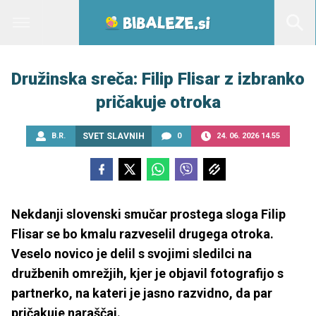
Družinska sreča: Filip Flisar z izbranko
pričakuje otroka
B.R.
SVET SLAVNIH
0
24. 06. 2026 14.55
Nekdanji slovenski smučar prostega sloga Filip
Flisar se bo kmalu razveselil drugega otroka.
Veselo novico je delil s svojimi sledilci na
družbenih omrežjih, kjer je objavil fotografijo s
partnerko, na kateri je jasno razvidno, da par
pričakuje naraščaj.