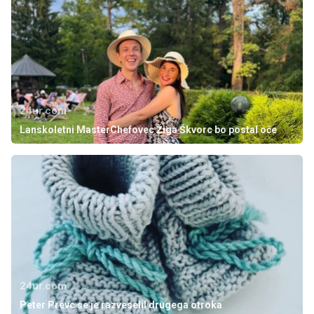
24ur.com
Lanskoletni MasterChefovec Žiga Škvorc bo postal oče
24ur.com
Peter Prevc se je razveselil drugega otroka